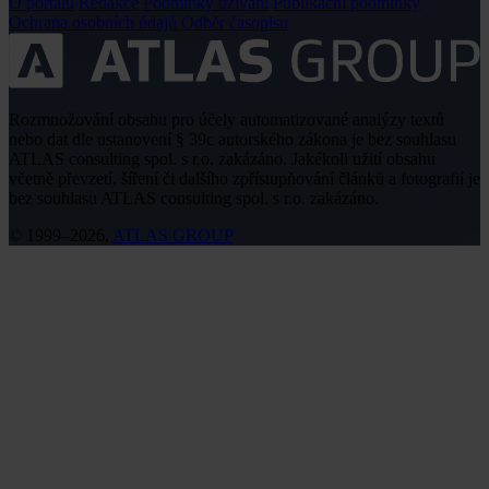
O portálu
Redakce
Podmínky užívání
Publikační podmínky
Ochrana osobních údajů
Odběr časopisu
Rozmnožování obsahu pro účely automatizované analýzy textů
nebo dat dle ustanovení § 39c autorského zákona je bez souhlasu
ATLAS consulting spol. s r.o. zakázáno. Jakékoli užití obsahu
včetně převzetí, šíření či dalšího zpřístupňování článků a fotografií je
bez souhlasu ATLAS consulting spol. s r.o. zakázáno.
© 1999–2026,
ATLAS GROUP