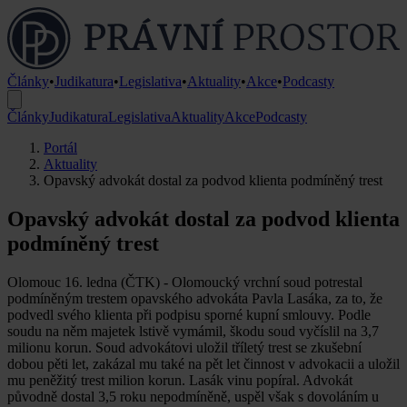
Články
•
Judikatura
•
Legislativa
•
Aktuality
•
Akce
•
Podcasty
Články
Judikatura
Legislativa
Aktuality
Akce
Podcasty
Portál
Aktuality
Opavský advokát dostal za podvod klienta podmíněný trest
Opavský advokát dostal za podvod klienta
podmíněný trest
Olomouc 16. ledna (ČTK) - Olomoucký vrchní soud potrestal
podmíněným trestem opavského advokáta Pavla Lasáka, za to, že
podvedl svého klienta při podpisu sporné kupní smlouvy. Podle
soudu na něm majetek lstivě vymámil, škodu soud vyčíslil na 3,7
milionu korun. Soud advokátovi uložil tříletý trest se zkušební
dobou pěti let, zakázal mu také na pět let činnost v advokacii a uložil
mu peněžitý trest milion korun. Lasák vinu popíral. Advokát
původně dostal 3,5 roku nepodmíněně, uspěl však s dovoláním u