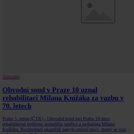
Aktuality
Obvodní soud v Praze 10 uznal
rehabilitaci Milana Knížáka za vazbu v
70. letech
Praha 5. srpna (ČTK) - Obvodní soud pro Prahu 10 dnes
rehabilitoval nedávno zesnulého umělce a pedagoga Milana
Knížáka. Rozhodnutí okamžitě nabylo právní moci, strany se vzdaly