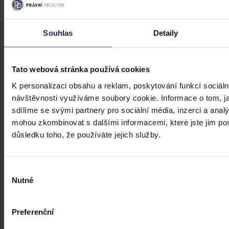
Úkladná vražda a některé další činy by
mohly být nepromlčitelné, navrhla
Souhlas
Detaily
koalice
Praha 1. srpna (ČTK) - Úkladná vražda a některé další trestné činy s
Tato webová stránka používá cookies
úmyslným usmrcením by se mohly zařadit mezi nepromlčitelné. Jde
také například o některé činy související s obecným ohrožením,
K personalizaci obsahu a reklam, poskytování funkcí sociáln
teroristickým útokem a terorem, za něž hrozí až výjimečný trest.
návštěvnosti využíváme soubory cookie. Informace o tom, j
ČTK
•
3. srpna 2026, 10:04
sdílíme se svými partnery pro sociální média, inzerci a analý
mohou zkombinovat s dalšími informacemi, které jste jim posk
důsledku toho, že používáte jejich služby.
Výběr
Nutné
souhlasu
Preferenční