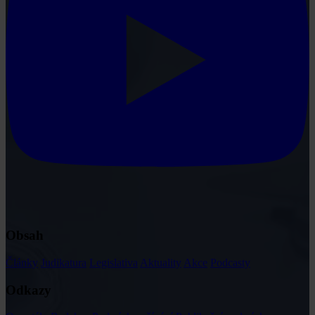
Obsah
Články
Judikatura
Legislativa
Aktuality
Akce
Podcasty
Odkazy