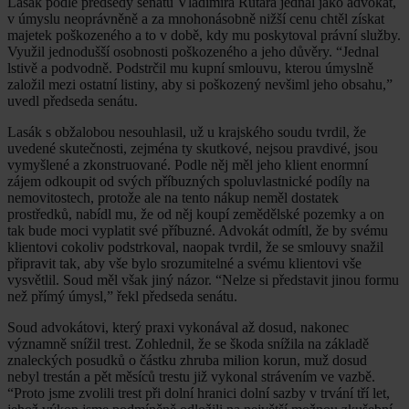
Lasák podle předsedy senátu Vladimíra Rutara jednal jako advokát,
v úmyslu neoprávněně a za mnohonásobně nižší cenu chtěl získat
majetek poškozeného a to v době, kdy mu poskytoval právní služby.
Využil jednodušší osobnosti poškozeného a jeho důvěry. “Jednal
lstivě a podvodně. Podstrčil mu kupní smlouvu, kterou úmyslně
založil mezi ostatní listiny, aby si poškozený nevšiml jeho obsahu,”
uvedl předseda senátu.
Lasák s obžalobou nesouhlasil, už u krajského soudu tvrdil, že
uvedené skutečnosti, zejména ty skutkové, nejsou pravdivé, jsou
vymyšlené a zkonstruované. Podle něj měl jeho klient enormní
zájem odkoupit od svých příbuzných spoluvlastnické podíly na
nemovitostech, protože ale na tento nákup neměl dostatek
prostředků, nabídl mu, že od něj koupí zemědělské pozemky a on
tak bude moci vyplatit své příbuzné. Advokát odmítl, že by svému
klientovi cokoliv podstrkoval, naopak tvrdil, že se smlouvy snažil
připravit tak, aby vše bylo srozumitelné a svému klientovi vše
vysvětlil. Soud měl však jiný názor. “Nelze si představit jinou formu
než přímý úmysl,” řekl předseda senátu.
Soud advokátovi, který praxi vykonával až dosud, nakonec
významně snížil trest. Zohlednil, že se škoda snížila na základě
znaleckých posudků o částku zhruba milion korun, muž dosud
nebyl trestán a pět měsíců trestu již vykonal strávením ve vazbě.
“Proto jsme zvolili trest při dolní hranici dolní sazby v trvání tří let,