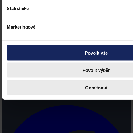
Statistické
Marketingové
Povolit vše
Povolit výběr
Právní portál, jehož cílovou skupinou jsou nejenom právní
Odmítnout
profesionálové a zástupci právnických profesí, ale všichni, kteří
potřebují právní informace.