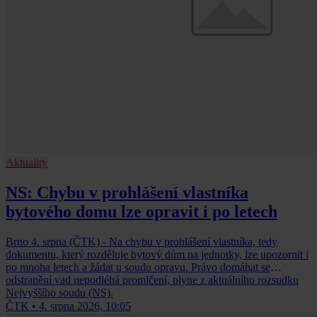
Aktuality
NS: Chybu v prohlášení vlastníka
bytového domu lze opravit i po letech
Brno 4. srpna (ČTK) - Na chybu v prohlášení vlastníka, tedy
dokumentu, který rozděluje bytový dům na jednotky, lze upozornit i
po mnoha letech a žádat u soudu opravu. Právo domáhat se
odstranění vad nepodléhá promlčení, plyne z aktuálního rozsudku
Nejvyššího soudu (NS).
ČTK
•
4. srpna 2026, 10:05