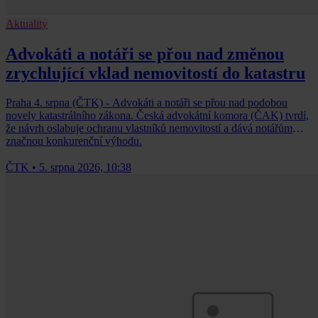
Aktuality
Advokáti a notáři se přou nad změnou
zrychlující vklad nemovitostí do katastru
Praha 4. srpna (ČTK) - Advokáti a notáři se přou nad podobou
novely katastrálního zákona. Česká advokátní komora (ČAK) tvrdí,
že návrh oslabuje ochranu vlastníků nemovitostí a dává notářům
značnou konkurenční výhodu.
ČTK
•
5. srpna 2026, 10:38