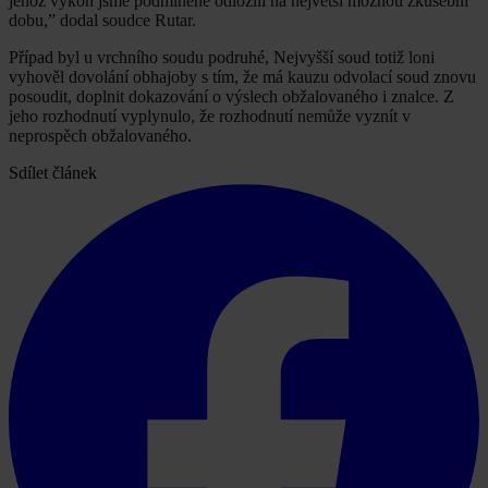
jehož výkon jsme podmíněně odložili na největší možnou zkušební
dobu,” dodal soudce Rutar.
Případ byl u vrchního soudu podruhé, Nejvyšší soud totiž loni
vyhověl dovolání obhajoby s tím, že má kauzu odvolací soud znovu
posoudit, doplnit dokazování o výslech obžalovaného i znalce. Z
jeho rozhodnutí vyplynulo, že rozhodnutí nemůže vyznít v
neprospěch obžalovaného.
Sdílet článek