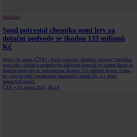
Aktuality
Soud potrestal chemika osmi lety za
dotační podvody se škodou 133 milionů
Kč
Praha 19. srpna (ČTK) - Soud potrestal chemika Simona Cihelníka
osmi roky vězení a sedmiletým zákazem činnosti ve vedení firem za
dotační podvody se způsobenou škodou 133 milionů korun. Uznal
ho vinným také z poškození finančních zájmů EU a z praní
špinavých peněz.
ČTK
•
20. srpna 2025, 08:14