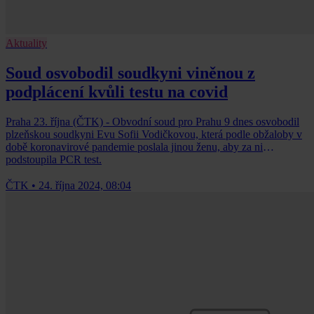
Aktuality
Soud osvobodil soudkyni viněnou z
podplácení kvůli testu na covid
Praha 23. října (ČTK) - Obvodní soud pro Prahu 9 dnes osvobodil
plzeňskou soudkyni Evu Sofii Vodičkovou, která podle obžaloby v
době koronavirové pandemie poslala jinou ženu, aby za ni
podstoupila PCR test.
ČTK
•
24. října 2024, 08:04