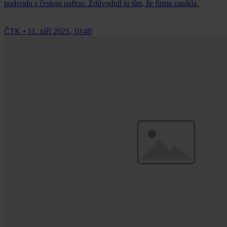
podvodu s českou naftou. Zdůvodnil to tím, že firma zanikla.
ČTK
•
11. září 2025, 10:40