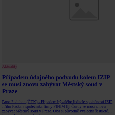
Aktuality
Případem údajného podvodu kolem IZIP
se musí znovu zabývat Městský soud v
Praze
Brno 3. dubna (ČTK) - Případem bývalého ředitele společnosti IZIP
Jiřího Paška a společníka firmy FINIM Ilji Čurdy se musí znovu
zabývat Městský soud v Praze. Oba si původně vyslechli šestileté