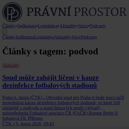
Články
•
Judikatura
•
Legislativa
•
Aktuality
•
Akce
•
Podcasty
Články
Judikatura
Legislativa
Aktuality
Akce
Podcasty
Články s tagem: podvod
Aktuality
Soud může zahájit líčení v kauze
dezinfekce fotbalových stadionů
Praha 6. února (ČTK) - Obvodní soud pro Prahu 6 bude moci začít
projednávat kauzu dezinfekce fotbalových stadionů, ve které čelí
obžalobě z podvodu a praní špinavých peněz i bývalý
místopředseda Fotbalové asociace ČR (FAČR) Roman Berbr či
fotbalová FK Příbram.
ČTK
•
9. února 2026, 09:43