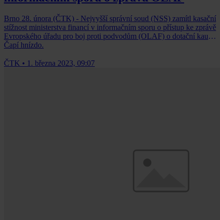
Brno 28. února (ČTK) - Nejvyšší správní soud (NSS) zamítl kasační
stížnost ministerstva financí v informačním sporu o přístup ke zprávě
Evropského úřadu pro boj proti podvodům (OLAF) o dotační kauze
Čapí hnízdo.
ČTK
•
1. března 2023, 09:07