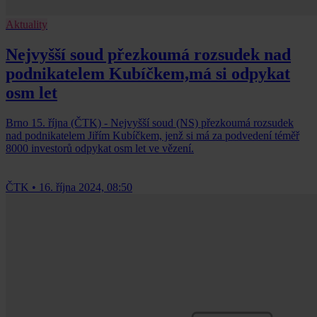
Aktuality
Nejvyšší soud přezkoumá rozsudek nad
podnikatelem Kubíčkem,má si odpykat
osm let
Brno 15. října (ČTK) - Nejvyšší soud (NS) přezkoumá rozsudek
nad podnikatelem Jiřím Kubíčkem, jenž si má za podvedení téměř
8000 investorů odpykat osm let ve vězení.
ČTK
•
16. října 2024, 08:50