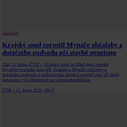
Aktuality
Krajský soud zprostil Mynáře obžaloby z
dotačního podvodu při stavbě penzionu
Zlín 15. ledna (ČTK) – Krajský soud ve Zlíně dnes zprostil
bývalého hradního kancléře Vratislava Mynáře obžaloby z
dotačního podvodu a poškozování zájmů Evropské unie při stavbě
penzionu v Osvětimanech na Uherskohradišťsku.
ČTK
•
15. ledna 2025, 09:17