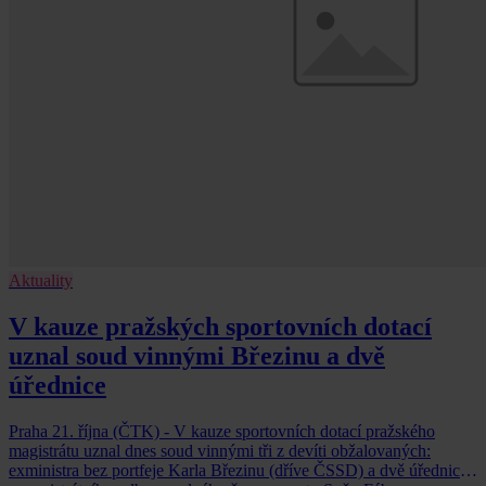
Aktuality
V kauze pražských sportovních dotací
uznal soud vinnými Březinu a dvě
úřednice
Praha 21. října (ČTK) - V kauze sportovních dotací pražského
magistrátu uznal dnes soud vinnými tři z devíti obžalovaných:
exministra bez portfeje Karla Březinu (dříve ČSSD) a dvě úřednice