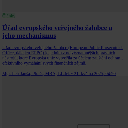
Články
Úřad evropského veřejného žalobce a
jeho mechanismus
Úřad evropského veřejného žalobce (European Public Prosecutor’s
Office, dále jen EPPO) je jedním z nejvýznamnějších právních
nástrojů, které Evropská unie vytvořila za účelem zajištění ochrany a
efektivního vymáhání svých finančních zájmů.
Mgr. Petr Janša, Ph.D., MBA, LL.M.
•
21. května 2025, 04:50