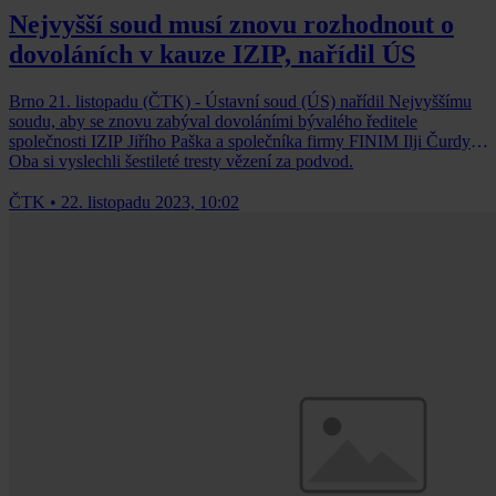
Nejvyšší soud musí znovu rozhodnout o
dovoláních v kauze IZIP, nařídil ÚS
Brno 21. listopadu (ČTK) - Ústavní soud (ÚS) nařídil Nejvyššímu
soudu, aby se znovu zabýval dovoláními bývalého ředitele
společnosti IZIP Jiřího Paška a společníka firmy FINIM Ilji Čurdy.
Oba si vyslechli šestileté tresty vězení za podvod.
ČTK
•
22. listopadu 2023, 10:02