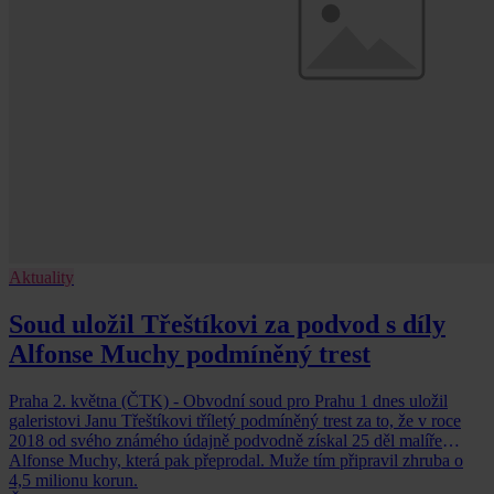
Aktuality
Soud uložil Třeštíkovi za podvod s díly
Alfonse Muchy podmíněný trest
Praha 2. května (ČTK) - Obvodní soud pro Prahu 1 dnes uložil
galeristovi Janu Třeštíkovi tříletý podmíněný trest za to, že v roce
2018 od svého známého údajně podvodně získal 25 děl malíře
Alfonse Muchy, která pak přeprodal. Muže tím připravil zhruba o
4,5 milionu korun.