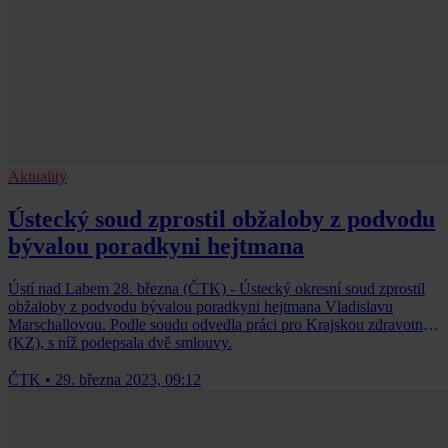
Aktuality
Ústecký soud zprostil obžaloby z podvodu
bývalou poradkyni hejtmana
Ústí nad Labem 28. března (ČTK) - Ústecký okresní soud zprostil
obžaloby z podvodu bývalou poradkyni hejtmana Vladislavu
Marschallovou. Podle soudu odvedla práci pro Krajskou zdravotní
(KZ), s níž podepsala dvě smlouvy.
ČTK
•
29. března 2023, 09:12