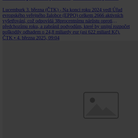
Lucemburk 3. března (ČTK) - Na konci roku 2024 vedl Úřad
evropského veřejného žalobce (EPPO) celkem 2666 aktivních
vyšetřování, což odpovídá 38procentnímu nárůstu oproti
předchozímu roku, a zabránil podvodům, které by unijní rozpočet
poškodily odhadem o 24,8 miliardy eur (asi 622 miliard Kč).
ČTK
•
4. března 2025, 09:04