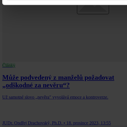
Články
Může podvedený z manželů požadovat
„odškodné za nevěru“?
Už samotné slovo „nevěra" vyvolává emoce a kontroverze.
JUDr. Ondřej Drachovský, Ph.D.
•
18. prosince 2023, 13:55