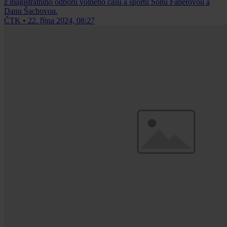
z magistrátního odboru volného času a sportu Soňu Fáberovou a
Danu Šachovou.
ČTK
•
22. října 2024, 08:27