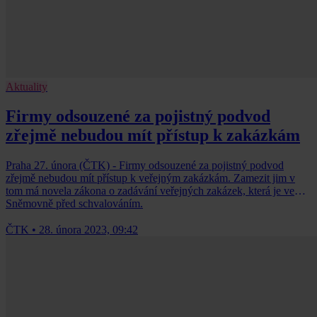
Aktuality
Firmy odsouzené za pojistný podvod
zřejmě nebudou mít přístup k zakázkám
Praha 27. února (ČTK) - Firmy odsouzené za pojistný podvod
zřejmě nebudou mít přístup k veřejným zakázkám. Zamezit jim v
tom má novela zákona o zadávání veřejných zakázek, která je ve
Sněmovně před schvalováním.
ČTK
•
28. února 2023, 09:42