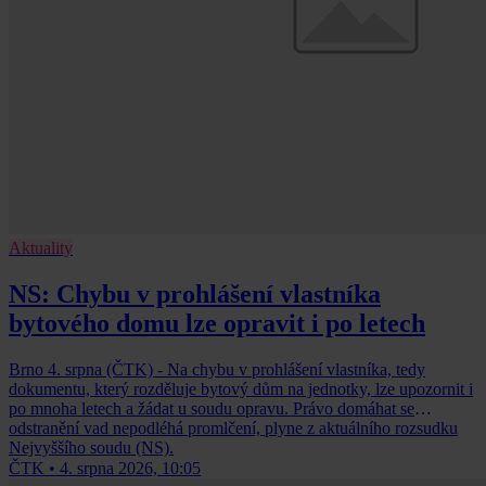
Aktuality
NS: Chybu v prohlášení vlastníka
bytového domu lze opravit i po letech
Brno 4. srpna (ČTK) - Na chybu v prohlášení vlastníka, tedy
dokumentu, který rozděluje bytový dům na jednotky, lze upozornit i
po mnoha letech a žádat u soudu opravu. Právo domáhat se
odstranění vad nepodléhá promlčení, plyne z aktuálního rozsudku
Nejvyššího soudu (NS).
ČTK
•
4. srpna 2026, 10:05