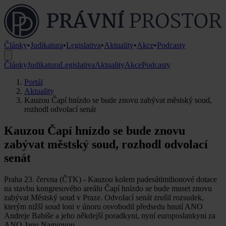
Články
•
Judikatura
•
Legislativa
•
Aktuality
•
Akce
•
Podcasty
Články
Judikatura
Legislativa
Aktuality
Akce
Podcasty
Portál
Aktuality
Kauzou Čapí hnízdo se bude znovu zabývat městský soud,
rozhodl odvolací senát
Kauzou Čapí hnízdo se bude znovu
zabývat městský soud, rozhodl odvolací
senát
Praha 23. června (ČTK) - Kauzou kolem padesátimilionové dotace
na stavbu kongresového areálu Čapí hnízdo se bude muset znovu
zabývat Městský soud v Praze. Odvolací senát zrušil rozsudek,
kterým nižší soud loni v únoru osvobodil předsedu hnutí ANO
Andreje Babiše a jeho někdejší poradkyni, nyní europoslankyni za
ANO Janu Nagyovou.