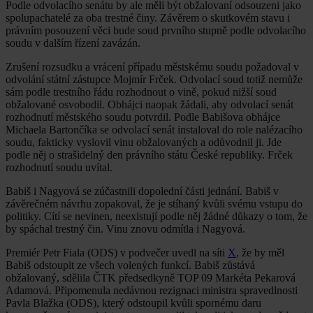
Podle odvolacího senátu by ale měli být obžalovaní odsouzeni jako
spolupachatelé za oba trestné činy. Závěrem o skutkovém stavu i
právním posouzení věci bude soud prvního stupně podle odvolacího
soudu v dalším řízení zavázán.
Zrušení rozsudku a vrácení případu městskému soudu požadoval v
odvolání státní zástupce Mojmír Frček. Odvolací soud totiž nemůže
sám podle trestního řádu rozhodnout o vině, pokud nižší soud
obžalované osvobodil. Obhájci naopak žádali, aby odvolací senát
rozhodnutí městského soudu potvrdil. Podle Babišova obhájce
Michaela Bartončíka se odvolací senát instaloval do role nalézacího
soudu, fakticky vyslovil vinu obžalovaných a odůvodnil ji. Jde
podle něj o strašidelný den právního státu České republiky. Frček
rozhodnutí soudu uvítal.
Babiš i Nagyová se zúčastnili dopolední části jednání. Babiš v
závěrečném návrhu zopakoval, že je stíhaný kvůli svému vstupu do
politiky. Cítí se nevinen, neexistují podle něj žádné důkazy o tom, že
by spáchal trestný čin. Vinu znovu odmítla i Nagyová.
Premiér Petr Fiala (ODS) v podvečer uvedl na síti
X
, že by měl
Babiš odstoupit ze všech volených funkcí. Babiš zůstává
obžalovaný, sdělila ČTK předsedkyně TOP 09 Markéta Pekarová
Adamová. Připomenula nedávnou rezignaci ministra spravedlnosti
Pavla Blažka (ODS), který odstoupil kvůli spornému daru