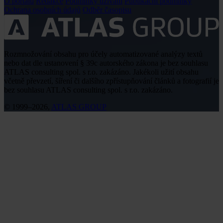
O portálu
Redakce
Podmínky užívání
Publikační podmínky
Ochrana osobních údajů
Odběr časopisu
Rozmnožování obsahu pro účely automatizované analýzy textů
nebo dat dle ustanovení § 39c autorského zákona je bez souhlasu
ATLAS consulting spol. s r.o. zakázáno. Jakékoli užití obsahu
včetně převzetí, šíření či dalšího zpřístupňování článků a fotografií je
bez souhlasu ATLAS consulting spol. s r.o. zakázáno.
© 1999–2026,
ATLAS GROUP