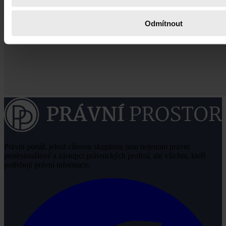
Odmítnout
Právní portál, jehož cílovou skupinou jsou nejenom právní
profesionálové a zástupci právnických profesí, ale všichni, kteří
potřebují právní informace.