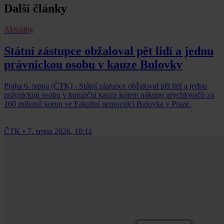
Další články
Aktuality
Státní zástupce obžaloval pět lidí a jednu
právnickou osobu v kauze Bulovky
Praha 6. srpna (ČTK) - Státní zástupce obžaloval pět lidí a jednu
právnickou osobu v korupční kauze kolem nákupu urychlovačů za
160 milionů korun ve Fakultní nemocnici Bulovka v Praze.
ČTK
•
7. srpna 2026, 10:11