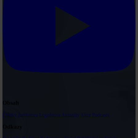
Obsah
Články
Judikatura
Legislativa
Aktuality
Akce
Podcasty
Odkazy