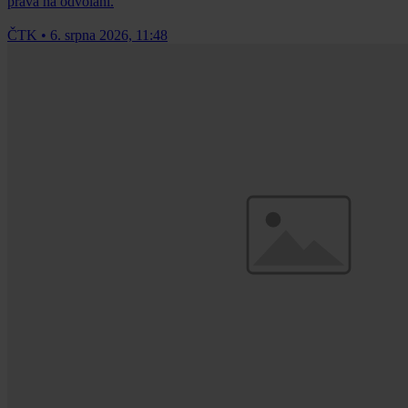
práva na odvolání.
ČTK
•
6. srpna 2026, 11:48