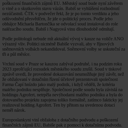
poškození finančních zájmů EU. Městský soud bude nyní závěrem
o vině a o skutkovém stavu vázán. Babiš se vyhlášení rozhodnutí
nezúčastnil. ČTK v podvečer řekl, že je po tomto verdiktu a jeho
odůvodnění přesvědčen, že jde o politický proces. Podle jeho
obhájce Michaela Bartončíka se odvolací soud instaloval do role
nalézacího soudu. Babiš i Nagyová vinu dlouhodobě odmítají.
Podle politologů nebude mít aktuální vývoj v kauze na voliče ANO
výrazný vliv. Politici nicméně Babiše vyzvali, aby v říjnových
sněmovních volbách nekandidoval. Sněmovní volby se uskuteční za
tři a půl měsíce.
Vrchní soud v Praze se kauzou zabýval podruhé, i na podzim roku
2023 zprošťující rozsudek městského soudu zrušil. Soud v tiskové
zprávě uvedl, že provedené dokazování neumožňuje jiný závěr, než
že obžalovaní v dotačním řízení účelově prezentovali společnost
Farma Čapí hnízdo jako malý podnik, i když věděli, že kritéria
malého podniku nesplňuje. Společnost podle soudu byla závislá na
holdingu Agrofert, netrpěla nevýhodami malého podniku a byla do
dotovaného projektu zapojena toliko formálně, zatímco fakticky jej
realizoval holding Agrofert. Ten by přitom na uvedenou dotaci
neměl nárok.
Europoslankyni viní obžaloba z dotačního podvodu a poškození
finančních zájmů EU, Babiše pak z pomoci k dotačnímu podvodu.