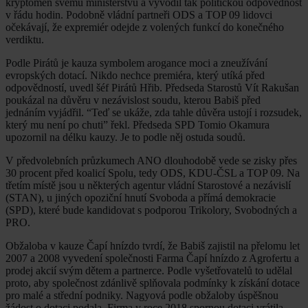
kryptoměn svému ministerstvu a vyvodil tak politickou odpovědnost
v řádu hodin. Podobně vládní partneři ODS a TOP 09 lidovci
očekávají, že expremiér odejde z volených funkcí do konečného
verdiktu.
Podle Pirátů je kauza symbolem arogance moci a zneužívání
evropských dotací. Nikdo nechce premiéra, který utíká před
odpovědností, uvedl šéf Pirátů Hřib. Předseda Starostů Vít Rakušan
poukázal na důvěru v nezávislost soudu, kterou Babiš před
jednáním vyjádřil. “Teď se ukáže, zda tahle důvěra ustojí i rozsudek,
který mu není po chuti” řekl. Předseda SPD Tomio Okamura
upozornil na délku kauzy. Je to podle něj ostuda soudů.
V předvolebních průzkumech ANO dlouhodobě vede se zisky přes
30 procent před koalicí Spolu, tedy ODS, KDU-ČSL a TOP 09. Na
třetím místě jsou u některých agentur vládní Starostové a nezávislí
(STAN), u jiných opoziční hnutí Svoboda a přímá demokracie
(SPD), které bude kandidovat s podporou Trikolory, Svobodných a
PRO.
Obžaloba v kauze Čapí hnízdo tvrdí, že Babiš zajistil na přelomu let
2007 a 2008 vyvedení společnosti Farma Čapí hnízdo z Agrofertu a
prodej akcií svým dětem a partnerce. Podle vyšetřovatelů to udělal
proto, aby společnost zdánlivě splňovala podmínky k získání dotace
pro malé a střední podniky. Nagyová podle obžaloby úspěšnou
žádost o dotaci podala. Firma v roce 2018 spornou dotaci vrátila.