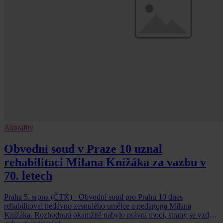
Aktuality
Obvodní soud v Praze 10 uznal
rehabilitaci Milana Knížáka za vazbu v
70. letech
Praha 5. srpna (ČTK) - Obvodní soud pro Prahu 10 dnes
rehabilitoval nedávno zesnulého umělce a pedagoga Milana
Knížáka. Rozhodnutí okamžitě nabylo právní moci, strany se vzdaly