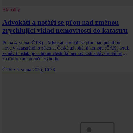
Aktuality
Advokáti a notáři se přou nad změnou
zrychlující vklad nemovitostí do katastru
Praha 4. srpna (ČTK) - Advokáti a notáři se přou nad podobou
novely katastrálního zákona. Česká advokátní komora (ČAK) tvrdí,
že návrh oslabuje ochranu vlastníků nemovitostí a dává notářům
značnou konkurenční výhodu.
ČTK
•
5. srpna 2026, 10:38