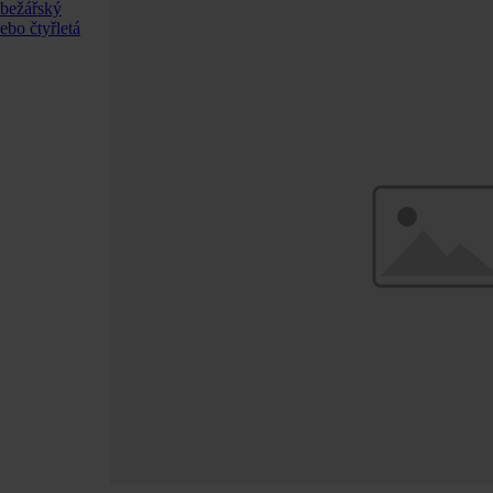
ůbežářský
ebo čtyřletá