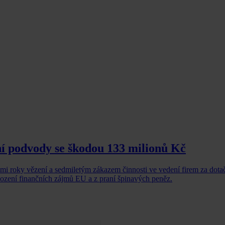
ní podvody se škodou 133 milionů Kč
mi roky vězení a sedmiletým zákazem činnosti ve vedení firem za dota
zení finančních zájmů EU a z praní špinavých peněz.