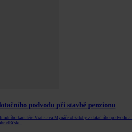
dotačního podvodu při stavbě penzionu
o hradního kancléře Vratislava Mynáře obžaloby z dotačního podvodu a
hradišťsku.