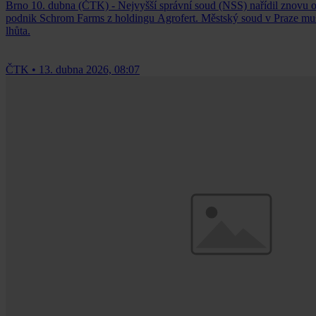
Brno 10. dubna (ČTK) - Nejvyšší správní soud (NSS) nařídil znovu o
podnik Schrom Farms z holdingu Agrofert. Městský soud v Praze musí v
lhůta.
ČTK
•
13. dubna 2026, 08:07