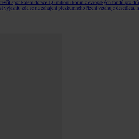
tevřít spor kolem dotace 1,6 milionu korun z evropských fondů pro dr
yjasnit, zda se na zahájení přezkumného řízení vztahuje desetiletá, n