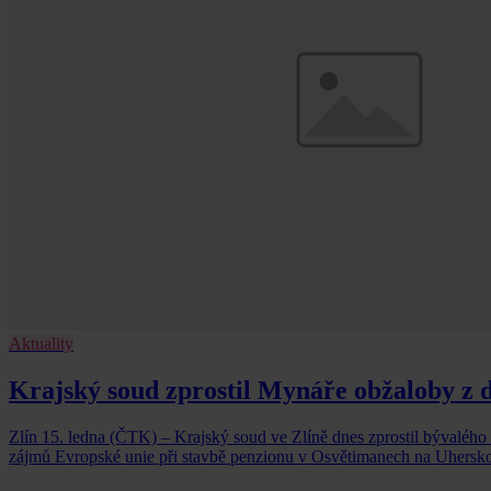
Aktuality
Krajský soud zprostil Mynáře obžaloby z 
Zlín 15. ledna (ČTK) – Krajský soud ve Zlíně dnes zprostil bývaléh
zájmů Evropské unie při stavbě penzionu v Osvětimanech na Uhersko