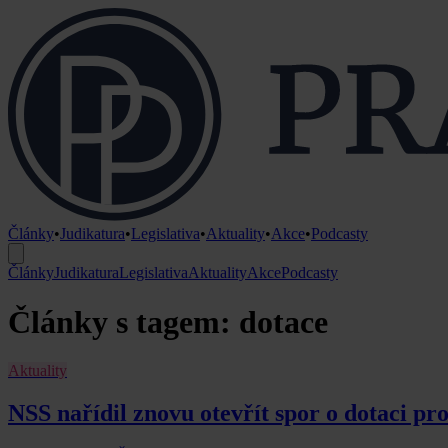
Články
•
Judikatura
•
Legislativa
•
Aktuality
•
Akce
•
Podcasty
Články
Judikatura
Legislativa
Aktuality
Akce
Podcasty
Články s tagem: dotace
Aktuality
NSS nařídil znovu otevřít spor o dotaci pro