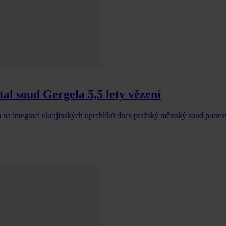
al soud Gergela 5,5 lety vězení
a integraci ukrajinských uprchlíků dnes pražský městský soud potrest