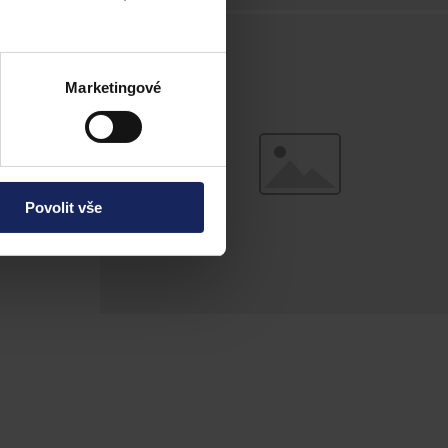
t Městský soud
dkyni, nyní
Marketingové
Povolit vše