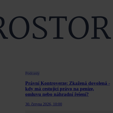
Podcasty
Právní Kontroverze: Zkažená dovolená -
kdy má cestující právo na peníze,
omluvu nebo náhradní řešení?
30. června 2026, 10:00