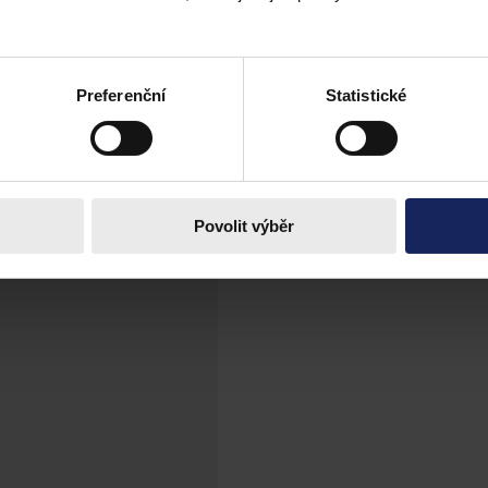
 městský soud, rozhodl odvolací senát
a stavbu kongresového areálu Čapí hnízdo se bude muset znovu zabýva
noru osvobodil předsedu hnutí ANO Andreje Babiše a jeho někdejší pora
Preferenční
Statistické
Povolit výběr