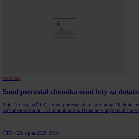
Aktuality
Soud potrestal chemika osmi lety za dotač
Praha 19. srpna (ČTK) - Soud potrestal chemika Simona Cihelníka os
způsobenou škodou 133 milionů korun. Uznal ho vinným také z poško
ČTK
•
20. srpna 2025, 08:14