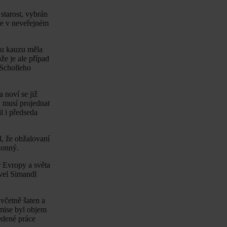
 starost, vybrán
ne v neveřejném
ovu kauzu měla
že je ale případ
 Scholleho
 noví se již
ů musí projednat
l i předseda
l, že obžalovaní
konný.
r Evropy a světa
avel Simandl
včetně šaten a
omise byl objem
edené práce