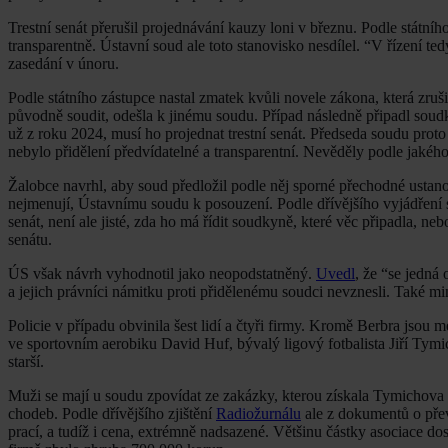
Trestní senát přerušil projednávání kauzy loni v březnu. Podle státníh
transparentně. Ústavní soud ale toto stanovisko nesdílel. “V řízení
zasedání v únoru.
Podle státního zástupce nastal zmatek kvůli novele zákona, která zru
původně soudit, odešla k jinému soudu. Případ následně připadl soudk
už z roku 2024, musí ho projednat trestní senát. Předseda soudu prot
nebylo přidělení předvídatelné a transparentní. Nevěděly podle jakého
Žalobce navrhl, aby soud předložil podle něj sporné přechodné ustanov
nejmenují, Ústavnímu soudu k posouzení. Podle dřívějšího vyjádření st
senát, není ale jisté, zda ho má řídit soudkyně, které věc připadla, 
senátu.
ÚS však návrh vyhodnotil jako neopodstatněný.
Uvedl
, že “se jedná
a jejich právníci námitku proti přidělenému soudci nevznesli. Také mi
Policie v případu obvinila šest lidí a čtyři firmy. Kromě Berbra jsou 
ve sportovním aerobiku David Huf, bývalý ligový fotbalista Jiří Tym
starší.
Muži se mají u soudu zpovídat ze zakázky, kterou získala Tymichova 
chodeb. Podle dřívějšího zjištění
Radiožurnálu
ale z dokumentů o přev
prací, a tudíž i cena, extrémně nadsazené. Většinu částky asociace d