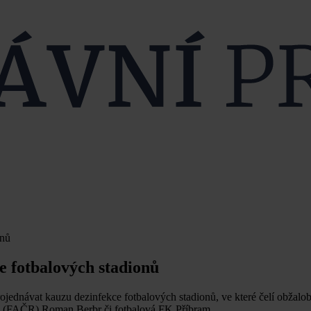
onů
e fotbalových stadionů
jednávat kauzu dezinfekce fotbalových stadionů, ve které čelí obžalo
ČR (FAČR) Roman Berbr či fotbalová FK Příbram.