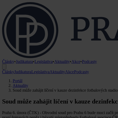
Články
•
Judikatura
•
Legislativa
•
Aktuality
•
Akce
•
Podcasty
Články
Judikatura
Legislativa
Aktuality
Akce
Podcasty
Portál
Aktuality
Soud může zahájit líčení v kauze dezinfekce fotbalových stadi
Soud může zahájit líčení v kauze dezinfekc
Praha 6. února (ČTK) - Obvodní soud pro Prahu 6 bude moci začít pro
praní špinavých peněz i bývalý místopředseda Fotbalové asociace 