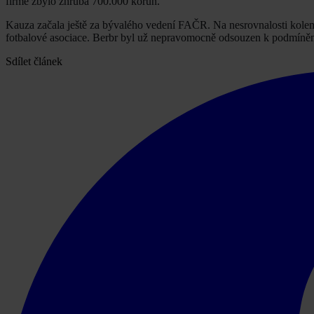
firmě zbylo zhruba 700.000 korun.
Kauza začala ještě za bývalého vedení FAČR. Na nesrovnalosti kolem 
fotbalové asociace. Berbr byl už nepravomocně odsouzen k podmíněné
Sdílet článek