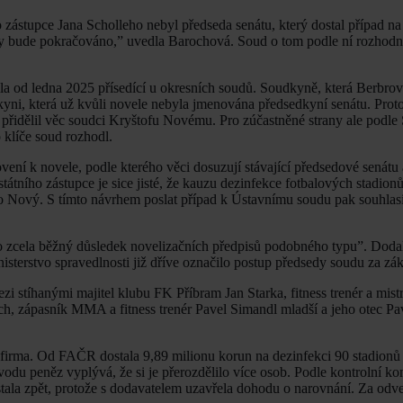
o zástupce Jana Scholleho nebyl předseda senátu, který dostal případ na
 tedy bude pokračováno,” uvedla Barochová. Soud o tom podle ní rozhod
šila od ledna 2025 přísedící u okresních soudů. Soudkyně, která Berbr
yni, která už kvůli novele nebyla jmenována předsedkyní senátu. Proto
o přidělil věc soudci Kryštofu Novému. Pro zúčastněné strany ale podle
 klíče soud rozhodl.
ení k novele, podle kterého věci dosuzují stávající předsedové senátu a
átního zástupce je sice jisté, že kauzu dezinfekce fotbalových stadion
nebo Nový. S tímto návrhem poslat případ k Ústavnímu soudu pak souhlasi
 o zcela běžný důsledek novelizačních předpisů podobného typu”. Doda
nisterstvo spravedlnosti již dříve označilo postup předsedy soudu za zá
mezi stíhanými majitel klubu FK Příbram Jan Starka, fitness trenér a mist
ich, zápasník MMA a fitness trenér Pavel Simandl mladší a jeho otec P
firma. Od FAČR dostala 9,89 milionu korun na dezinfekci 90 stadionů 
odu peněz vyplývá, že si je přerozdělilo více osob. Podle kontrolní k
ostala zpět, protože s dodavatelem uzavřela dohodu o narovnání. Za odv