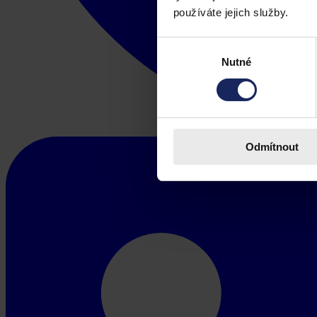
používáte jejich služby.
Výběr
Nutné
souhlasu
Odmítnout