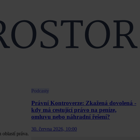
Podcasty
Právní Kontroverze: Zkažená dovolená -
kdy má cestující právo na peníze,
omluvu nebo náhradní řešení?
30. června 2026, 10:00
 oblastí práva.