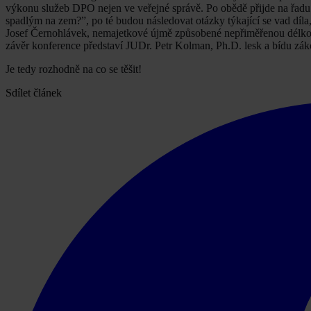
výkonu služeb DPO nejen ve veřejné správě. Po obědě přijde na řadu 
spadlým na zem?”, po té budou následovat otázky týkající se vad díla
Josef Černohlávek, nemajetkové újmě způsobené nepřiměřenou délkou
závěr konference představí JUDr. Petr Kolman, Ph.D. lesk a bídu zák
Je tedy rozhodně na co se těšit!
Sdílet článek