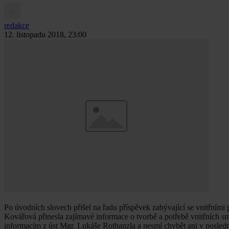
redakce
12. listopadu 2018, 23:00
Po úvodních slovech přišel na řadu příspěvek zabývající se vnitřními
Kovářová přinesla zajímavé informace o tvorbě a potřebě vnitřních s
informacím z úst Mgr. Lukáše Rothanzla a nesmí chybět ani v posled