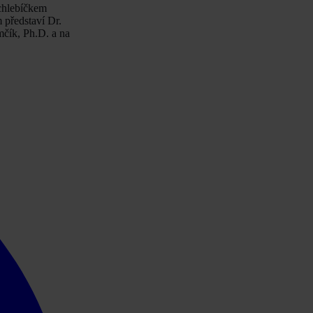
 chlebíčkem
 představí Dr.
čík, Ph.D. a na