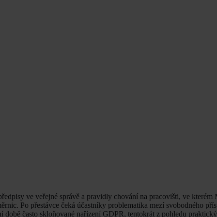
 předpisy ve veřejné správě a pravidly chování na pracovišti, ve kterém
měrnic. Po přestávce čeká účastníky problematika mezí svobodného přís
ní době často skloňované nařízení GDPR, tentokrát z pohledu praktick