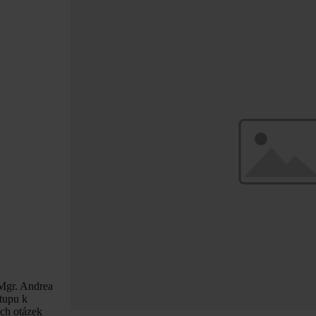
 Mgr. Andrea
tupu k
ých otázek