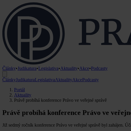
Články
•
Judikatura
•
Legislativa
•
Aktuality
•
Akce
•
Podcasty
Články
Judikatura
Legislativa
Aktuality
Akce
Podcasty
Portál
Aktuality
Právě probíhá konference Právo ve veřejné správě
Právě probíhá konference Právo ve veřejn
Již sedmý ročník konference Právo ve veřejné správě byl zahájen. Úča