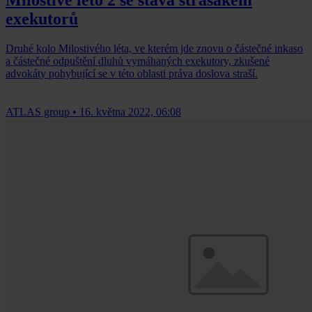
exekutorů
Druhé kolo Milostivého léta, ve kterém jde znovu o částečné inkaso
a částečné odpuštění dluhů vymáhaných exekutory, zkušené
advokáty pohybující se v této oblasti práva doslova straší.
ATLAS group
•
16. května 2022, 06:08