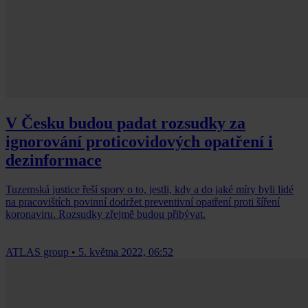
V Česku budou padat rozsudky za
ignorování proticovidových opatření i
dezinformace
Tuzemská justice řeší spory o to, jestli, kdy a do jaké míry byli lidé
na pracovištích povinní dodržet preventivní opatření proti šíření
koronaviru. Rozsudky zřejmě budou přibývat.
ATLAS group
•
5. května 2022, 06:52