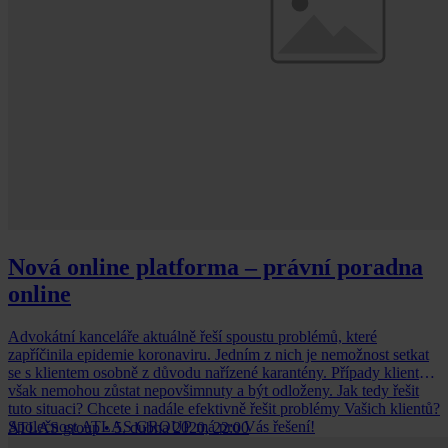
Nová online platforma – právní poradna
online
Advokátní kanceláře aktuálně řeší spoustu problémů, které
zapříčinila epidemie koronaviru. Jedním z nich je nemožnost setkat
se s klientem osobně z důvodu nařízené karantény. Případy klientů
však nemohou zůstat nepovšimnuty a být odloženy. Jak tedy řešit
tuto situaci? Chcete i nadále efektivně řešit problémy Vašich klientů?
Společnost ATLAS GROUP má pro Vás řešení!
ATLAS group
•
5. dubna 2020, 22:00