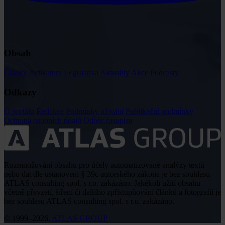
Obsah
Články
Judikatura
Legislativa
Aktuality
Akce
Podcasty
Odkazy
O portálu
Redakce
Podmínky užívání
Publikační podmínky
Ochrana osobních údajů
Odběr časopisu
Rozmnožování obsahu pro účely automatizované analýzy textů
nebo dat dle ustanovení § 39c autorského zákona je bez souhlasu
ATLAS consulting spol. s r.o. zakázáno. Jakékoli užití obsahu
včetně převzetí, šíření či dalšího zpřístupňování článků a fotografií je
bez souhlasu ATLAS consulting spol. s r.o. zakázáno.
© 1999–2026,
ATLAS GROUP