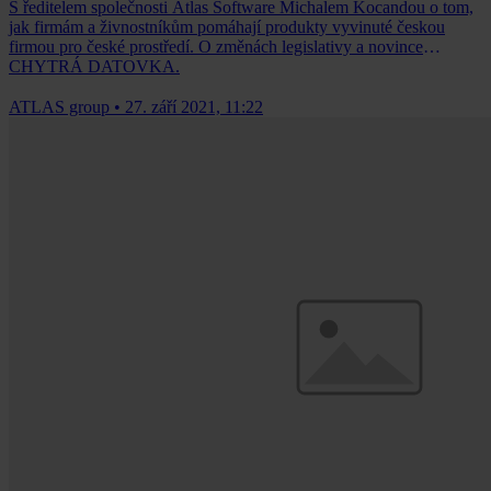
S ředitelem společnosti Atlas Software Michalem Kocandou o tom,
jak firmám a živnostníkům pomáhají produkty vyvinuté českou
firmou pro české prostředí. O změnách legislativy a novince
CHYTRÁ DATOVKA.
ATLAS group
•
27. září 2021, 11:22