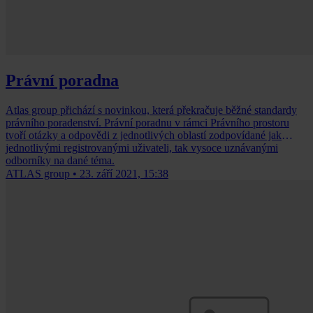
Právní poradna
Atlas group přichází s novinkou, která překračuje běžné standardy
právního poradenství. Právní poradnu v rámci Právního prostoru
tvoří otázky a odpovědi z jednotlivých oblastí zodpovídané jak
jednotlivými registrovanými uživateli, tak vysoce uznávanými
odborníky na dané téma.
ATLAS group
•
23. září 2021, 15:38