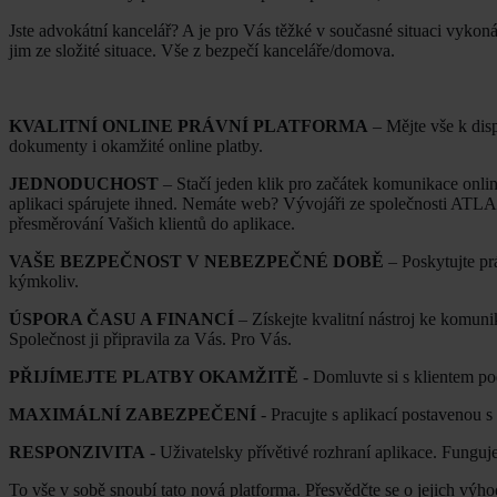
Jste advokátní kancelář? A je pro Vás těžké v současné situaci vykoná
jim ze složité situace. Vše z bezpečí kanceláře/domova.
KVALITNÍ ONLINE PRÁVNÍ PLATFORMA
– Mějte vše k disp
dokumenty i okamžité online platby.
JEDNODUCHOST
– Stačí jeden klik pro začátek komunikace onli
aplikaci spárujete ihned. Nemáte web? Vývojáři ze společnosti ATL
přesměrování Vašich klientů do aplikace.
VAŠE BEZPEČNOST V NEBEZPEČNÉ DOBĚ
– Poskytujte pr
kýmkoliv.
ÚSPORA ČASU A FINANCÍ
– Získejte kvalitní nástroj ke komuni
Společnost ji připravila za Vás. Pro Vás.
PŘIJÍMEJTE PLATBY OKAMŽITĚ
- Domluvte si s klientem po
MAXIMÁLNÍ ZABEZPEČENÍ
- Pracujte s aplikací postavenou 
RESPONZIVITA
- Uživatelsky přívětivé rozhraní aplikace. Funguje 
To vše v sobě snoubí tato nová platforma. Přesvědčte se o jejich výh