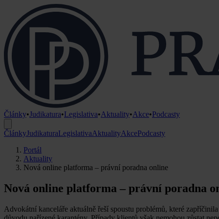
Články
•
Judikatura
•
Legislativa
•
Aktuality
•
Akce
•
Podcasty
Články
Judikatura
Legislativa
Aktuality
Akce
Podcasty
Portál
Aktuality
Nová online platforma – právní poradna online
Nová online platforma – právní poradna o
Advokátní kanceláře aktuálně řeší spoustu problémů, které zapříčinil
důvodu nařízené karantény. Případy klientů však nemohou zůstat nepovš