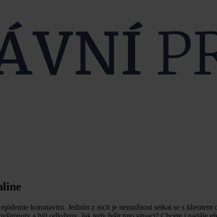
nline
a epidemie koronaviru. Jedním z nich je nemožnost setkat se s klientem 
imnuty a být odloženy. Jak tedy řešit tuto situaci? Chcete i nadále efe