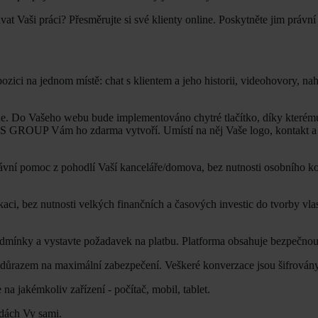
vat Vaši práci? Přesměrujte si své klienty online. Poskytněte jim právn
ozici na jednom místě: chat s klientem a jeho historii, videohovory, na
ne. Do Vašeho webu bude implementováno chytré tlačítko, díky kterému 
AS GROUP Vám ho zdarma vytvoří. Umístí na něj Vaše logo, kontakt a t
ávní pomoc z pohodlí Vaší kanceláře/domova, bez nutnosti osobního ko
kaci, bez nutnosti velkých finančních a časových investic do tvorby vlas
dmínky a vystavte požadavek na platbu. Platforma obsahuje bezpečnou 
s důrazem na maximální zabezpečení. Veškeré konverzace jsou šifrovány
na jakémkoliv zařízení - počítač, mobil, tablet.
odách Vy sami.