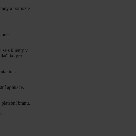
í rady a pomozte
hrané
se s klienty v
lačítko pro
ntaktu s
tní aplikace.
platební bránu.
.