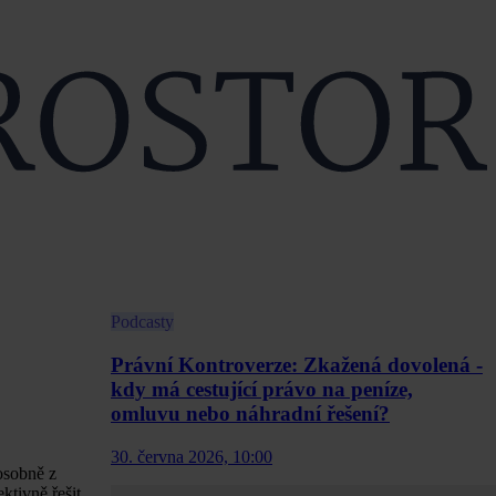
Podcasty
Právní Kontroverze: Zkažená dovolená -
kdy má cestující právo na peníze,
omluvu nebo náhradní řešení?
30. června 2026, 10:00
osobně z
ktivně řešit