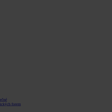
tečné
nických forem