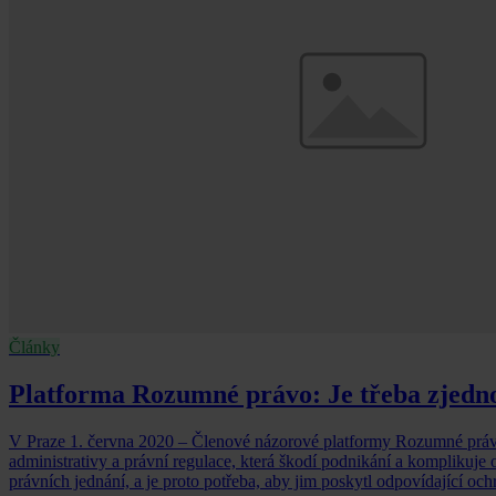
Články
Platforma Rozumné právo: Je třeba zjedno
V Praze 1. června 2020 – Členové názorové platformy Rozumné právo 
administrativy a právní regulace, která škodí podnikání a komplikuje
právních jednání, a je proto potřeba, aby jim poskytl odpovídající ochr