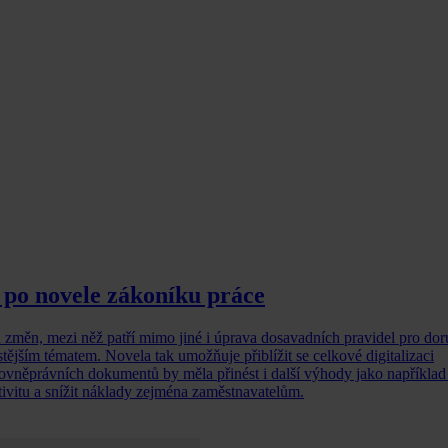
 po novele zákoníku práce
 změn, mezi něž patří mimo jiné i úprava dosavadních pravidel pro dor
stějším tématem. Novela tak umožňuje přiblížit se celkové digitalizaci
acovněprávních dokumentů by měla přinést i další výhody jako napříkla
tivitu a snížit náklady zejména zaměstnavatelům.