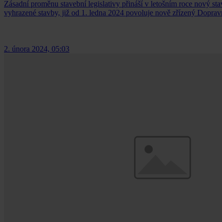
Zásadní proměnu stavební legislativy přináší v letošním roce nový sta
vyhrazené stavby, již od 1. ledna 2024 povoluje nově zřízený Doprav
2. února 2024, 05:03