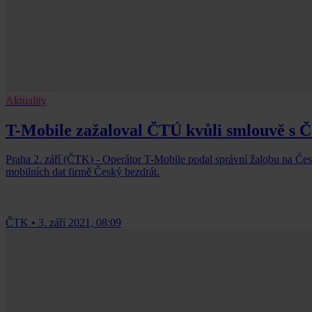
Aktuality
T-Mobile zažaloval ČTÚ kvůli smlouvě s 
Praha 2. září (ČTK) - Operátor T-Mobile podal správní žalobu na Čes
mobilních dat firmě Český bezdrát.
ČTK
•
3. září 2021, 08:09