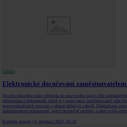
Články
Elektronické doručování zaměstnavatelem
Novela zákoníku práce přinesla do pracovního práva část podstatných
elektronizaci dokumentů, která je v praxi mezi zaměstnavateli stále ča
pracovněprávních procesů v oblasti lidských zdrojů. Digitalizace pr
dohledatelnost dokumentů, jejich bezpečné uložení, a také zvýšit efek
Kolektiv autorů
•
6. prosince 2023, 05:20