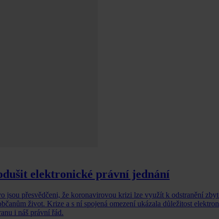
dušit elektronické právní jednání
jsou přesvědčeni, že koronavirovou krizi lze využít k odstranění zby
 občanům život. Krize a s ní spojená omezení ukázala důležitost elektro
anu i náš právní řád.