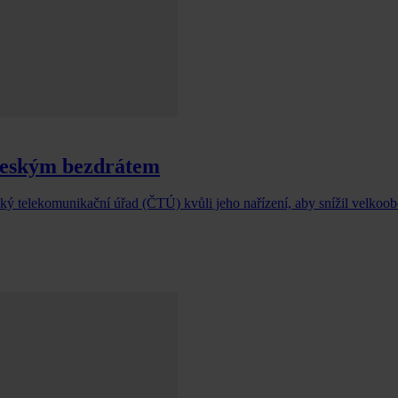
Českým bezdrátem
ký telekomunikační úřad (ČTÚ) kvůli jeho nařízení, aby snížil velkoo