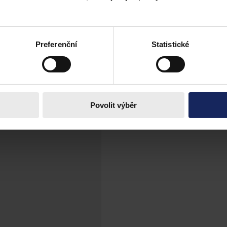
nativa papírové podoby
obě, kdy je nutné takové podání doručit příslušnému katastrálnímu úřa
atelnu, anebo v elektronické podobě.
Preferenční
Statistické
Povolit výběr