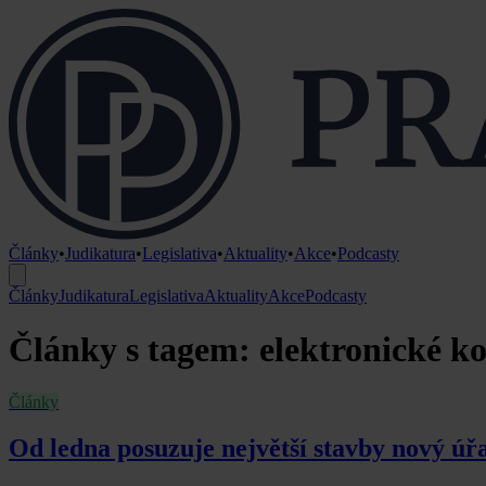
Články
•
Judikatura
•
Legislativa
•
Aktuality
•
Akce
•
Podcasty
Články
Judikatura
Legislativa
Aktuality
Akce
Podcasty
Články s tagem: elektronické 
Články
Od ledna posuzuje největší stavby nový úřa