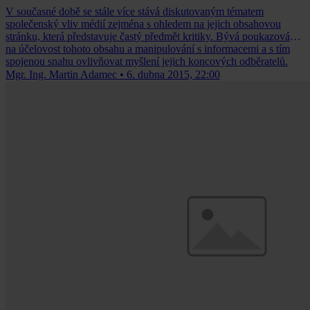
V současné době se stále více stává diskutovaným tématem
společenský vliv médií zejména s ohledem na jejich obsahovou
stránku, která představuje častý předmět kritiky. Bývá poukazováno
na účelovost tohoto obsahu a manipulování s informacemi a s tím
spojenou snahu ovlivňovat myšlení jejich koncových odběratelů.
Mgr. Ing. Martin Adamec
•
6. dubna 2015, 22:00