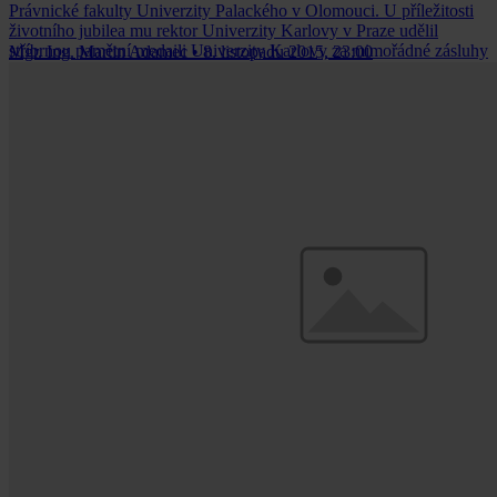
Právnické fakulty Univerzity Palackého v Olomouci. U příležitosti
životního jubilea mu rektor Univerzity Karlovy v Praze udělil
stříbrnou pamětní medaili Univerzity Karlovy za mimořádné zásluhy
Mgr. Ing. Martin Adamec
•
8. listopadu 2015, 23:00
o rozvoj oboru trestního práva hmotného a procesního. Využili jsme
této příležitosti k rozhovoru nejen o slabinách českého trestního
řádu.