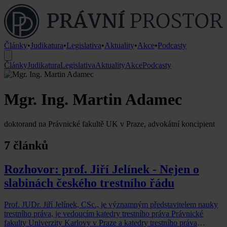
Články
•
Judikatura
•
Legislativa
•
Aktuality
•
Akce
•
Podcasty
Články
Judikatura
Legislativa
Aktuality
Akce
Podcasty
Mgr. Ing. Martin Adamec
doktorand na Právnické fakultě UK v Praze, advokátní koncipient
7 článků
Rozhovor: prof. Jiří Jelínek - Nejen o
slabinách českého trestního řádu
Prof. JUDr. Jiří Jelínek, CSc., je významným představitelem nauky
trestního práva, je vedoucím katedry trestního práva Právnické
fakulty Univerzity Karlovy v Praze a katedry trestního práva