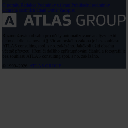
O portálu
Redakce
Podmínky užívání
Publikační podmínky
Ochrana osobních údajů
Odběr časopisu
Rozmnožování obsahu pro účely automatizované analýzy textů
nebo dat dle ustanovení § 39c autorského zákona je bez souhlasu
ATLAS consulting spol. s r.o. zakázáno. Jakékoli užití obsahu
včetně převzetí, šíření či dalšího zpřístupňování článků a fotografií je
bez souhlasu ATLAS consulting spol. s r.o. zakázáno.
© 1999–2026,
ATLAS GROUP