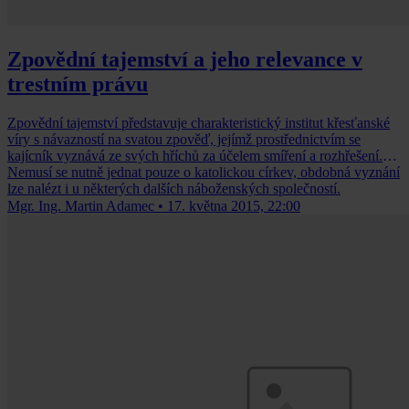
Zpovědní tajemství a jeho relevance v
trestním právu
Zpovědní tajemství představuje charakteristický institut křesťanské
víry s návazností na svatou zpověď, jejímž prostřednictvím se
kajícník vyznává ze svých hříchů za účelem smíření a rozhřešení.
Nemusí se nutně jednat pouze o katolickou církev, obdobná vyznání
lze nalézt i u některých dalších náboženských společností.
Mgr. Ing. Martin Adamec
•
17. května 2015, 22:00