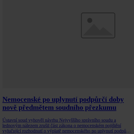
Nemocenské po uplynutí podpůrčí doby
nově předmětem soudního přezkumu
Ústavní soud vyhověl návrhu Nejvyššího správního soudu a
lednovým nálezem zrušil část zákona o nemocenském pojištění
vylučující rozhodnutí o výplatě nemocenského po uplynutí podpůrčí