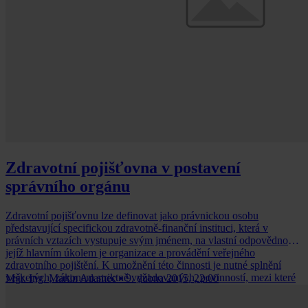
Zdravotní pojišťovna v postavení
správního orgánu
Zdravotní pojišťovnu lze definovat jako právnickou osobu
představující specifickou zdravotně-finanční instituci, která v
právních vztazích vystupuje svým jménem, na vlastní odpovědnost a
jejíž hlavním úkolem je organizace a provádění veřejného
zdravotního pojištění. K umožnění této činnosti je nutné splnění
veškerých, zákonem striktně vyžadovaných, povinností, mezi které
Mgr. Ing. Martin Adamec
•
9. dubna 2015, 22:00
mj. patří získání povolení ministerstva zdravotnictví po předchozím
vyjádření ministerstva financí, složení kauce ve výši 100 milionů Kč