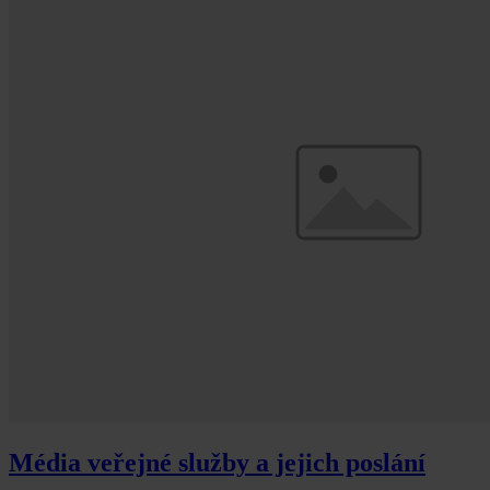
či závazek dosáhnutí do jednoho roku od založení počtu nejméně
100 tisíc pojištěnců.
Média veřejné služby a jejich poslání