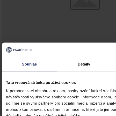
Souhlas
Detaily
Právní portál, jehož cílovou skupinou jsou nejenom právní
Tato webová stránka používá cookies
profesionálové a zástupci právnických profesí, ale všichni, kteří
potřebují právní informace.
K personalizaci obsahu a reklam, poskytování funkcí sociáln
návštěvnosti využíváme soubory cookie. Informace o tom, j
sdílíme se svými partnery pro sociální média, inzerci a analý
mohou zkombinovat s dalšími informacemi, které jste jim posk
důsledku toho, že používáte jejich služby.