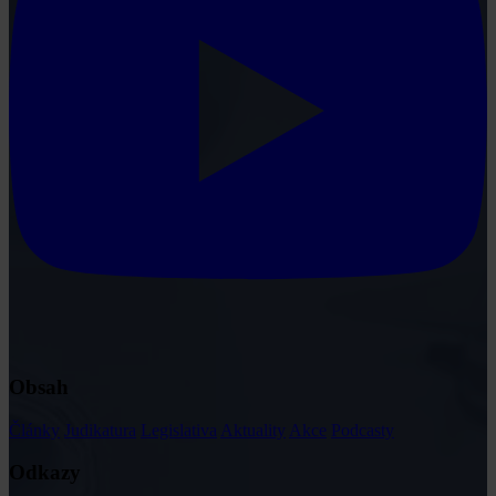
Obsah
Články
Judikatura
Legislativa
Aktuality
Akce
Podcasty
Odkazy