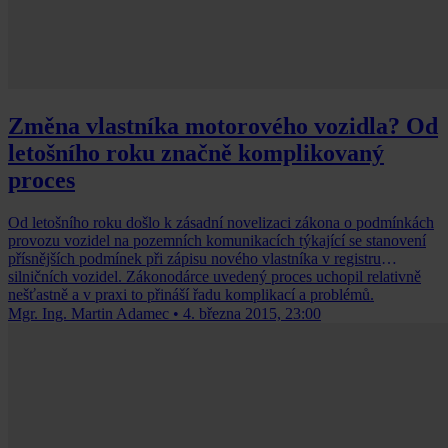
Změna vlastníka motorového vozidla? Od
letošního roku značně komplikovaný
proces
Od letošního roku došlo k zásadní novelizaci zákona o podmínkách
provozu vozidel na pozemních komunikacích týkající se stanovení
přísnějších podmínek při zápisu nového vlastníka v registru
silničních vozidel. Zákonodárce uvedený proces uchopil relativně
nešťastně a v praxi to přináší řadu komplikací a problémů.
Mgr. Ing. Martin Adamec
•
4. března 2015, 23:00