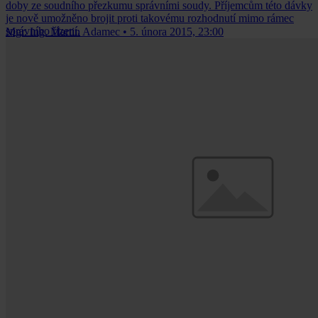
doby ze soudního přezkumu správními soudy. Příjemcům této dávky
je nově umožněno brojit proti takovému rozhodnutí mimo rámec
správního řízení.
Mgr. Ing. Martin Adamec
•
5. února 2015, 23:00