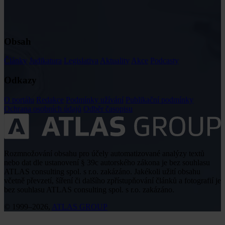
Obsah
Články
Judikatura
Legislativa
Aktuality
Akce
Podcasty
Odkazy
O portálu
Redakce
Podmínky užívání
Publikační podmínky
Ochrana osobních údajů
Odběr časopisu
Rozmnožování obsahu pro účely automatizované analýzy textů
nebo dat dle ustanovení § 39c autorského zákona je bez souhlasu
ATLAS consulting spol. s r.o. zakázáno. Jakékoli užití obsahu
včetně převzetí, šíření či dalšího zpřístupňování článků a fotografií je
bez souhlasu ATLAS consulting spol. s r.o. zakázáno.
© 1999–2026,
ATLAS GROUP