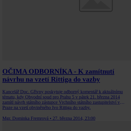
OČIMA ODBORNÍKA - K zamítnutí
návrhu na vzetí Rittiga do vazby
Kancelář Doc. Gřivny poskytuje odborný komentář k aktuálnímu
tématu, kdy Obvodní soud pro Prahu 5 v pátek 21. března 2014
zamítl návrh státního zástupce Vrchního státního zastupitelství v
Praze na vzetí obviněného Ivo Rittiga do vazby.
Mgr. Dominka Fremrová
•
27. března 2014, 23:00