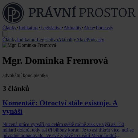
Články
•
Judikatura
•
Legislativa
•
Aktuality
•
Akce
•
Podcasty
Články
Judikatura
Legislativa
Aktuality
Akce
Podcasty
Mgr. Dominka Fremrová
advokátní koncipientka
3 článků
Komentář: Otroctví stále existuje. A
vynáší
Nucená práce vytváří po celém světě ročně zisk ve výši až 150
miliard dolarů, tedy asi tři bilióny korun. Je to asi třikrát více, než se
původně odhadovalo. Ve své zprávě to uvádí Mezinárodní