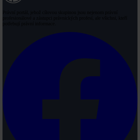
Právní portál, jehož cílovou skupinou jsou nejenom právní
profesionálové a zástupci právnických profesí, ale všichni, kteří
potřebují právní informace.