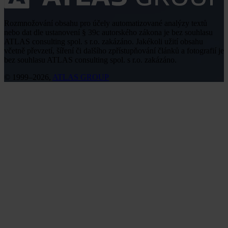
Rozmnožování obsahu pro účely automatizované analýzy textů
nebo dat dle ustanovení § 39c autorského zákona je bez souhlasu
ATLAS consulting spol. s r.o. zakázáno. Jakékoli užití obsahu
včetně převzetí, šíření či dalšího zpřístupňování článků a fotografií je
bez souhlasu ATLAS consulting spol. s r.o. zakázáno.
© 1999–2026,
ATLAS GROUP