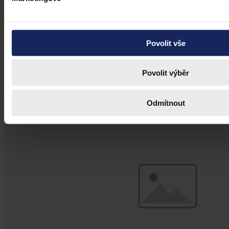
době AI
Umělá inteligence změní soudní proces. Je možné dnes považovat
digitální důkazy za věrohodné? Výzvy pro justici v době AI.
Povolit vše
Povolit výběr
Hana Marešová
•
31. července 2026, 07:36
Odmítnout