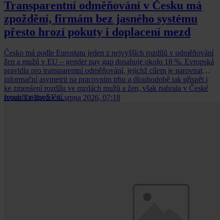
Transparentní odměňování v Česku má
zpoždění, firmám bez jasného systému
přesto hrozí pokuty i doplacení mezd
Česko má podle Eurostatu jeden z nejvyšších rozdílů v odměňování
žen a mužů v EU – gender pay gap dosahuje okolo 18 %. Evropská
pravidla pro transparentní odměňování, jejichž cílem je narovnat
informační asymetrii na pracovním trhu a dlouhodobě tak přispět i
ke zmenšení rozdílu ve mzdách mužů a žen, však nabrala v České
republice zpoždění.
Ivona Tajšlová
•
4. srpna 2026, 07:18