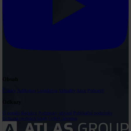
Obsah
Články
Judikatura
Legislativa
Aktuality
Akce
Podcasty
Odkazy
O portálu
Redakce
Podmínky užívání
Publikační podmínky
Ochrana osobních údajů
Odběr časopisu