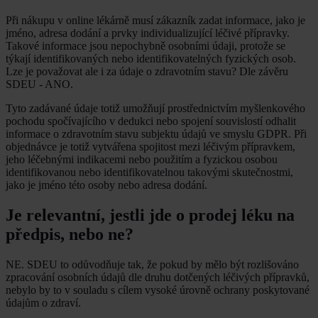
Při nákupu v online lékárně musí zákazník zadat informace, jako je
jméno, adresa dodání a prvky individualizující léčivé přípravky.
Takové informace jsou nepochybně osobními údaji, protože se
týkají identifikovaných nebo identifikovatelných fyzických osob.
Lze je považovat ale i za údaje o zdravotním stavu? Dle závěru
SDEU - ANO.
Tyto zadávané údaje totiž umožňují prostřednictvím myšlenkového
pochodu spočívajícího v dedukci nebo spojení souvislostí odhalit
informace o zdravotním stavu subjektu údajů ve smyslu GDPR. Při
objednávce je totiž vytvářena spojitost mezi léčivým přípravkem,
jeho léčebnými indikacemi nebo použitím a fyzickou osobou
identifikovanou nebo identifikovatelnou takovými skutečnostmi,
jako je jméno této osoby nebo adresa dodání.
Je relevantní, jestli jde o prodej léku na
předpis, nebo ne?
NE. SDEU to odůvodňuje tak, že pokud by mělo být rozlišováno
zpracování osobních údajů dle druhu dotčených léčivých přípravků,
nebylo by to v souladu s cílem vysoké úrovně ochrany poskytované
údajům o zdraví.