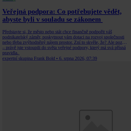
Veřejná podpora: Co potřebujete vědět,
abyste byli v souladu se zákonem
Představte si, že město nebo stát chce finančně podpořit váš
podnikatelský záměr, poskytnout vám dotaci na rozvoj společnosti
nebo třeba zvýhodněný nájem prostor. Zní to skvěle, že? Ale pozor
– právě jste vstoupili do světa veřejné podpory, který má svá přísná
pravidla.
expertní skupina Frank Bold
•
6. srpna 2026, 07:39