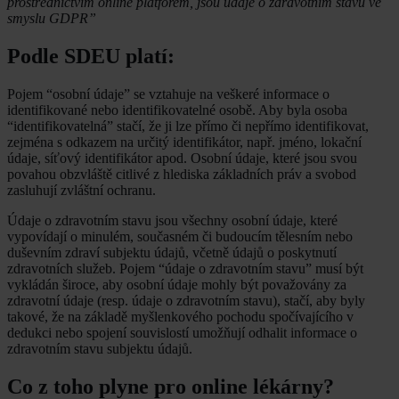
prostřednictvím online platforem, jsou údaje o zdravotním stavu ve
smyslu GDPR”
Podle SDEU platí:
Pojem “osobní údaje” se vztahuje na veškeré informace o
identifikované nebo identifikovatelné osobě. Aby byla osoba
“identifikovatelná” stačí, že ji lze přímo či nepřímo identifikovat,
zejména s odkazem na určitý identifikátor, např. jméno, lokační
údaje, síťový identifikátor apod. Osobní údaje, které jsou svou
povahou obzvláště citlivé z hlediska základních práv a svobod
zasluhují zvláštní ochranu.
Údaje o zdravotním stavu jsou všechny osobní údaje, které
vypovídají o minulém, současném či budoucím tělesním nebo
duševním zdraví subjektu údajů, včetně údajů o poskytnutí
zdravotních služeb. Pojem “údaje o zdravotním stavu” musí být
vykládán široce, aby osobní údaje mohly být považovány za
zdravotní údaje (resp. údaje o zdravotním stavu), stačí, aby byly
takové, že na základě myšlenkového pochodu spočívajícího v
dedukci nebo spojení souvislostí umožňují odhalit informace o
zdravotním stavu subjektu údajů.
Co z toho plyne pro online lékárny?