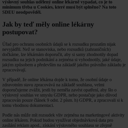
výslovný souhlas udělený online lékárně vypadat, co je to
minimum třeba u Cookies, které musí být splněno? Na toto
SDEU neodpověděl.
Jak by teď měly online lékárny
postupovat?
Úřad pro ochranu osobních údajů se k rozsudku prozatím nijak
nevyjádřil. Než se stanoviska, nebo rozsudků (zahraničních)
dočkáme, lze lékárnám doporučit, aby si samy zhodnotily dopad
rozsudku na jejich podnikání a zejména si vyhodnotily, jaké údaje,
jakým způsobem a především na základě jakého právního základu je
zpracovávají.
V případě, že online lékárna dojde k tomu, že osobní údaje o
zdravotním stavu zpracovává na základě souhlasu, velmi
doporučujeme zvážit, jestli by neměla zavést opatření, aby šlo o
výslovný souhlas ve smyslu GDPR, nebo postačuje jako důvod
zpracován pouze článek 9 odst. 2 písm. h) GDPR, a zpracovali si k
tomu vhodnou dokumentaci.
Podle nás může mít rozsudek vliv zejména na marketingové aktivity
online lékáren. Pokud budou využívat objednávková data pro
zasílání reklam apod., získání výslovného souhlasu se zřejmě