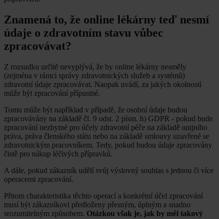
Znamená to, že online lékárny teď nesmí
údaje o zdravotním stavu vůbec
zpracovávat?
Z rozsudku určitě nevyplývá, že by online lékárny nesměly
(zejména v rámci správy zdravotnických služeb a systémů)
zdravotní údaje zpracovávat. Naopak uvádí, za jakých okolností
může být zpracování přípustné.
Tomu může být například v případě, že osobní údaje budou
zpracovávány na základě čl. 9 odst. 2 písm. h) GDPR - pokud bude
zpracování nezbytné pro účely zdravotní péče na základě unijního
práva, práva členského státu nebo na základě smlouvy uzavřené se
zdravotnickým pracovníkem. Tedy, pokud budou údaje zpracovány
čistě pro nákup léčivých přípravků.
A dále, pokud zákazník udělí svůj výslovný souhlas s jednou či více
operacemi zpracování.
Přitom charakteristika těchto operací a konkrétní účel zpracování
musí být zákazníkovi předloženy přesným, úplným a snadno
srozumitelným způsobem.
Otázkou však je, jak by měl takový