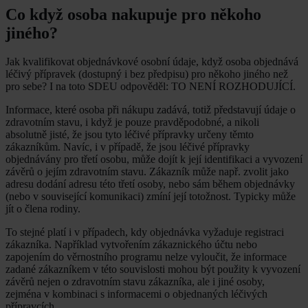
Co když osoba nakupuje pro někoho
jiného?
Jak kvalifikovat objednávkové osobní údaje, když osoba objednává
léčivý přípravek (dostupný i bez předpisu) pro někoho jiného než
pro sebe? I na toto SDEU odpověděl: TO NENÍ ROZHODUJÍCÍ.
Informace, které osoba při nákupu zadává, totiž představují údaje o
zdravotním stavu, i když je pouze pravděpodobné, a nikoli
absolutně jisté, že jsou tyto léčivé přípravky určeny těmto
zákazníkům. Navíc, i v případě, že jsou léčivé přípravky
objednávány pro třetí osobu, může dojít k její identifikaci a vyvození
závěrů o jejím zdravotním stavu. Zákazník může např. zvolit jako
adresu dodání adresu této třetí osoby, nebo sám během objednávky
(nebo v související komunikaci) zmíní její totožnost. Typicky může
jít o člena rodiny.
To stejné platí i v případech, kdy objednávka vyžaduje registraci
zákazníka. Například vytvořením zákaznického účtu nebo
zapojením do věrnostního programu nelze vyloučit, že informace
zadané zákazníkem v této souvislosti mohou být použity k vyvození
závěrů nejen o zdravotním stavu zákazníka, ale i jiné osoby,
zejména v kombinaci s informacemi o objednaných léčivých
přípravcích.