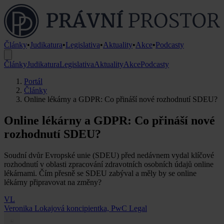
Články
•
Judikatura
•
Legislativa
•
Aktuality
•
Akce
•
Podcasty
Články
Judikatura
Legislativa
Aktuality
Akce
Podcasty
Portál
Články
Online lékárny a GDPR: Co přináší nové rozhodnutí SDEU?
Online lékárny a GDPR: Co přináší nové
rozhodnutí SDEU?
Soudní dvůr Evropské unie (SDEU) před nedávnem vydal klíčové
rozhodnutí v oblasti zpracování zdravotních osobních údajů online
lékárnami. Čím přesně se SDEU zabýval a měly by se online
lékárny připravovat na změny?
VL
Veronika Lokajová
koncipientka, PwC Legal