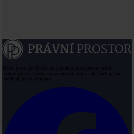
Právní portál, jehož cílovou skupinou jsou nejenom právní
profesionálové a zástupci právnických profesí, ale všichni, kteří
potřebují právní informace.