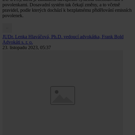
povolenkami. Dosavadní systém tak čekají změny, a to včetně
pravidel, podle kterých dochází k bezplatnému přidělování emisních
povolenek.
JUDr. Lenka Hlaváčová, Ph.D.
vedoucí advokátka, Frank Bold
Advokáti s. r. o.
23. listopadu 2023, 05:37