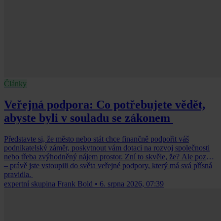
Články
Veřejná podpora: Co potřebujete vědět,
abyste byli v souladu se zákonem
Představte si, že město nebo stát chce finančně podpořit váš
podnikatelský záměr, poskytnout vám dotaci na rozvoj společnosti
nebo třeba zvýhodněný nájem prostor. Zní to skvěle, že? Ale pozor
– právě jste vstoupili do světa veřejné podpory, který má svá přísná
pravidla.
expertní skupina Frank Bold
•
6. srpna 2026, 07:39