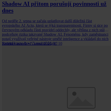
Shadow AI přitom porušují povinnosti už
dnes
Od neděle 2. srpna se začala uplatňovat další důležitá část
evropského AI Actu, která se týká transparentnosti. Firmy si sice po
červnovém odkladu části pravidel oddechly, ale většina z nich stále
podceňuje rizika takzvané Shadow AI. Fenoménu, kdy zaměstnanci
potají využívají veřejné nástroje umělé inteligence a vkládají do nich
firemní know-how či osobní údaje.
Kolektiv autorů
•
7. srpna 2026, 07:10