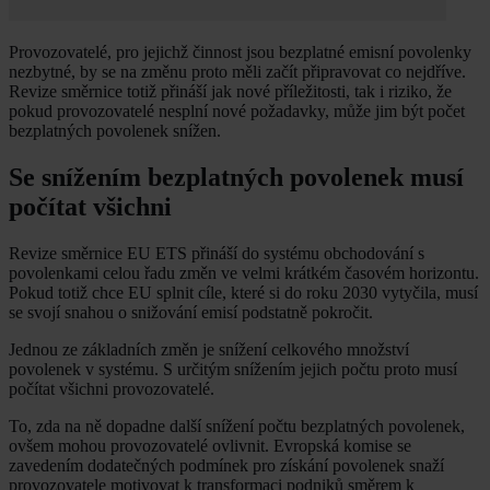
Provozovatelé, pro jejichž činnost jsou bezplatné emisní povolenky
nezbytné, by se na změnu proto měli začít připravovat co nejdříve.
Revize směrnice totiž přináší jak nové příležitosti, tak i riziko, že
pokud provozovatelé nesplní nové požadavky, může jim být počet
bezplatných povolenek snížen.
Se snížením bezplatných povolenek musí
počítat všichni
Revize směrnice EU ETS přináší do systému obchodování s
povolenkami celou řadu změn ve velmi krátkém časovém horizontu.
Pokud totiž chce EU splnit cíle, které si do roku 2030 vytyčila, musí
se svojí snahou o snižování emisí podstatně pokročit.
Jednou ze základních změn je snížení celkového množství
povolenek v systému. S určitým snížením jejich počtu proto musí
počítat všichni provozovatelé.
To, zda na ně dopadne další snížení počtu bezplatných povolenek,
ovšem mohou provozovatelé ovlivnit. Evropská komise se
zavedením dodatečných podmínek pro získání povolenek snaží
provozovatele motivovat k transformaci podniků směrem k