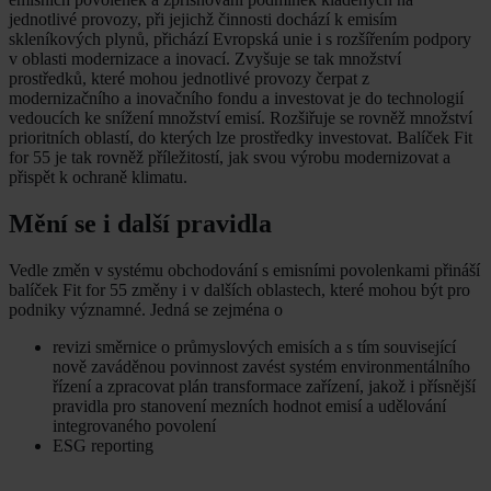
jednotlivé provozy, při jejichž činnosti dochází k emisím
skleníkových plynů, přichází Evropská unie i s rozšířením podpory
v oblasti modernizace a inovací. Zvyšuje se tak množství
prostředků, které mohou jednotlivé provozy čerpat z
modernizačního a inovačního fondu a investovat je do technologií
vedoucích ke snížení množství emisí. Rozšiřuje se rovněž množství
prioritních oblastí, do kterých lze prostředky investovat. Balíček Fit
for 55 je tak rovněž příležitostí, jak svou výrobu modernizovat a
přispět k ochraně klimatu.
Mění se i další pravidla
Vedle změn v systému obchodování s emisními povolenkami přináší
balíček Fit for 55 změny i v dalších oblastech, které mohou být pro
podniky významné. Jedná se zejména o
revizi směrnice o průmyslových emisích a s tím související
nově zaváděnou povinnost zavést systém environmentálního
řízení a zpracovat plán transformace zařízení, jakož i přísnější
pravidla pro stanovení mezních hodnot emisí a udělování
integrovaného povolení
ESG reporting