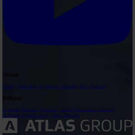
Obsah
Články
Judikatura
Legislativa
Aktuality
Akce
Podcasty
Odkazy
O portálu
Redakce
Podmínky užívání
Publikační podmínky
Ochrana osobních údajů
Odběr časopisu