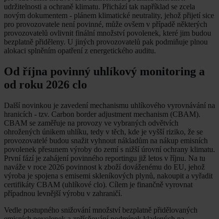
udržitelnosti a ochraně klimatu. Přichází tak například se zcela
novým dokumentem - plánem klimatické neutrality, jehož přijetí sice
pro provozovatele není povinné, může ovšem v případě některých
provozovatelů ovlivnit finální množství povolenek, které jim budou
bezplatně přiděleny. U jiných provozovatelů pak podmiňuje plnou
alokaci splněním opatření z energetického auditu.
Od října povinný uhlíkový monitoring a
od roku 2026 clo
Další novinkou je zavedení mechanismu uhlíkového vyrovnávání na
hranicích - tzv. Carbon border adjustment mechanism (CBAM).
CBAM se zaměřuje na provozy ve vybraných odvětvích
ohrožených únikem uhlíku, tedy v těch, kde je vyšší riziko, že se
provozovatelé budou snažit vyhnout nákladům na nákup emisních
povolenek přesunem výroby do zemí s nižší úrovní ochrany klimatu.
První fází je zahájení povinného reportingu již letos v říjnu. Na tu
naváže v roce 2026 povinnost k zboží dováženému do EU, jehož
výroba je spojena s emisemi skleníkových plynů, nakoupit a vyřadit
certifikáty CBAM (uhlíkové clo). Cílem je finančně vyrovnat
případnou levnější výrobu v zahraničí.
Vedle postupného snižování množství bezplatně přidělovaných
emisních povolenek a zpřísňování podmínek kladených na