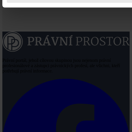
Právní portál, jehož cílovou skupinou jsou nejenom právní
profesionálové a zástupci právnických profesí, ale všichni, kteří
potřebují právní informace.