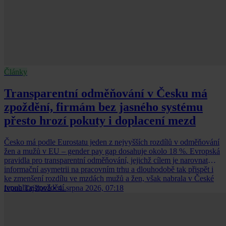
Články
Transparentní odměňování v Česku má
zpoždění, firmám bez jasného systému
přesto hrozí pokuty i doplacení mezd
Česko má podle Eurostatu jeden z nejvyšších rozdílů v odměňování
žen a mužů v EU – gender pay gap dosahuje okolo 18 %. Evropská
pravidla pro transparentní odměňování, jejichž cílem je narovnat
informační asymetrii na pracovním trhu a dlouhodobě tak přispět i
ke zmenšení rozdílu ve mzdách mužů a žen, však nabrala v České
republice zpoždění.
Ivona Tajšlová
•
4. srpna 2026, 07:18