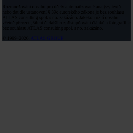
Rozmnožování obsahu pro účely automatizované analýzy textů
nebo dat dle ustanovení § 39c autorského zákona je bez souhlasu
ATLAS consulting spol. s r.o. zakázáno. Jakékoli užití obsahu
včetně převzetí, šíření či dalšího zpřístupňování článků a fotografií je
bez souhlasu ATLAS consulting spol. s r.o. zakázáno.
© 1999–2026,
ATLAS GROUP