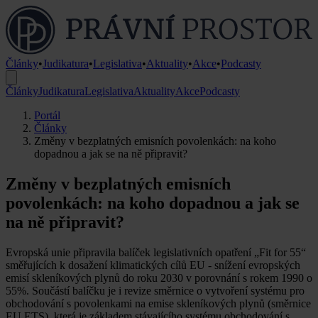
Články
•
Judikatura
•
Legislativa
•
Aktuality
•
Akce
•
Podcasty
Články
Judikatura
Legislativa
Aktuality
Akce
Podcasty
Portál
Články
Změny v bezplatných emisních povolenkách: na koho
dopadnou a jak se na ně připravit?
Změny v bezplatných emisních
povolenkách: na koho dopadnou a jak se
na ně připravit?
Evropská unie připravila balíček legislativních opatření „Fit for 55“
směřujících k dosažení klimatických cílů EU - snížení evropských
emisí skleníkových plynů do roku 2030 v porovnání s rokem 1990 o
55%. Součástí balíčku je i revize směrnice o vytvoření systému pro
obchodování s povolenkami na emise skleníkových plynů (směrnice
EU ETS), která je základem stávajícího systému obchodování s