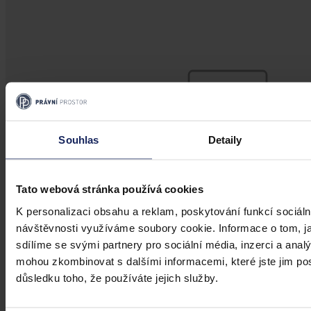
Souhlas
Detaily
Tato webová stránka používá cookies
K personalizaci obsahu a reklam, poskytování funkcí sociáln
návštěvnosti využíváme soubory cookie. Informace o tom, j
sdílíme se svými partnery pro sociální média, inzerci a analý
Články
mohou zkombinovat s dalšími informacemi, které jste jim posk
důsledku toho, že používáte jejich služby.
Kdy je možné sáhnout po jinak
urážlivých označeních?