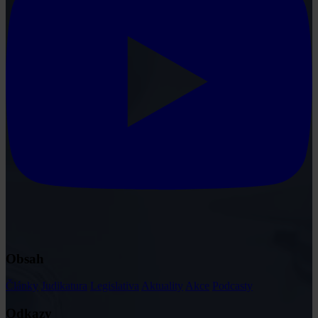
Obsah
Články
Judikatura
Legislativa
Aktuality
Akce
Podcasty
Odkazy