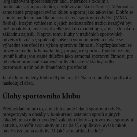
(organizování společenských akcí, interakce s okolím a
podnikatelským prostředím, navštěvování škol / školek). Věnovat se
samostatně propagaci svého klubu a sportu jako takového. Dobře se
s tímto modelem naučila pracovat nová sportovní odvětví (MMA,
florbal), kterým vzhledem k jejich nedostatečné tradici nezbývá být
než proaktivní, investovat velké úsilí do marketingu, aby si členskou
základnu zajistili. Naproti tomu kluby v tradičních sportovních
odvětvích, zdá se, spoléhají spíše na svou notorietu a nadále se
výhradně soustředí na výkon sportovní činnosti. Nepřizpůsobení se
novému trendu, kdy marketing, propagace sportu a funkční vztahy
uvnitř klubu jsou stejně důležité jako samotná sportovní činnost, pro
ně nekompromisně znamená odliv členské základny, odliv
pozornosti a tím odliv finančních prostředků.
Jaké úlohy by tedy klub měl plnit a jak? Na to se pojďme podívat v
následující části.
Úlohy sportovního klubu
Předpokladem pro to, aby klub a poté i daná sportovní odvětví
prosperovaly a obstály v konkurenci ostatních sportů a jiných
lákadel, musí mimo uvedené základní úlohy – provozovat sportovní
aktivitu, zaměřit svou aktivitu i na další, doplňkové, avšak nikoli
méně významná aktivity. O jaké se například jedná?