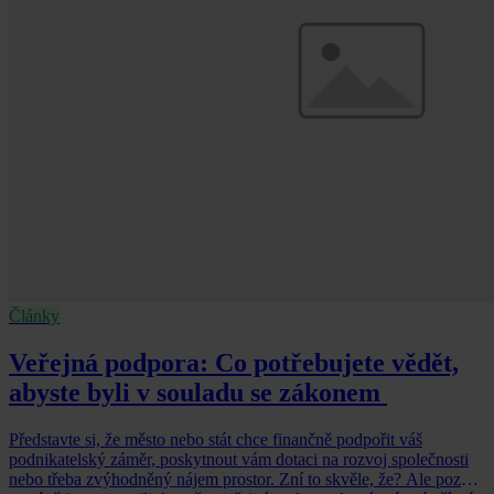
Články
Veřejná podpora: Co potřebujete vědět,
abyste byli v souladu se zákonem
Představte si, že město nebo stát chce finančně podpořit váš
podnikatelský záměr, poskytnout vám dotaci na rozvoj společnosti
nebo třeba zvýhodněný nájem prostor. Zní to skvěle, že? Ale pozor