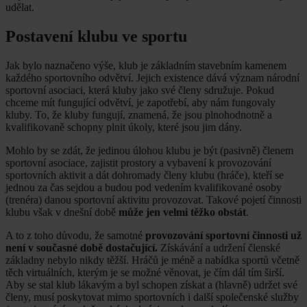
udělat.
Postavení klubu ve sportu
Jak bylo naznačeno výše, klub je základním stavebním kamenem
každého sportovního odvětví. Jejich existence dává význam národní
sportovní asociaci, která kluby jako své členy sdružuje. Pokud
chceme mít fungující odvětví, je zapotřebí, aby nám fungovaly
kluby. To, že kluby fungují, znamená, že jsou plnohodnotně a
kvalifikovaně schopny plnit úkoly, které jsou jim dány.
Mohlo by se zdát, že jedinou úlohou klubu je být (pasivně) členem
sportovní asociace, zajistit prostory a vybavení k provozování
sportovních aktivit a dát dohromady členy klubu (hráče), kteří se
jednou za čas sejdou a budou pod vedením kvalifikované osoby
(trenéra) danou sportovní aktivitu provozovat. Takové pojetí činnosti
klubu však v dnešní době
může jen velmi těžko obstát
.
A to z toho důvodu, že samotné
provozování sportovní činnosti už
není v současné době dostačující.
Získávání a udržení členské
základny nebylo nikdy těžší. Hráčů je méně a nabídka sportů včetně
těch virtuálních, kterým je se možné věnovat, je čím dál tím širší.
Aby se stal klub lákavým a byl schopen získat a (hlavně) udržet své
členy, musí poskytovat mimo sportovních i další společenské služby