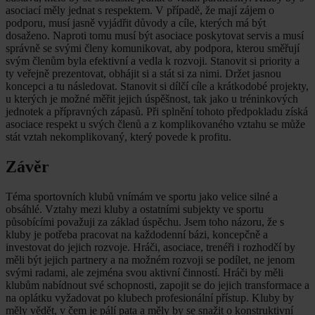
asociací měly jednat s respektem. V případě, že mají zájem o
podporu, musí jasně vyjádřit důvody a cíle, kterých má být
dosaženo. Naproti tomu musí být asociace poskytovat servis a musí
správně se svými členy komunikovat, aby podpora, kterou směřují
svým členům byla efektivní a vedla k rozvoji. Stanovit si priority a
ty veřejně prezentovat, obhájit si a stát si za nimi. Držet jasnou
koncepci a tu následovat. Stanovit si dílčí cíle a krátkodobé projekty,
u kterých je možné měřit jejich úspěšnost, tak jako u tréninkových
jednotek a přípravných zápasů. Při splnění tohoto předpokladu získá
asociace respekt u svých členů a z komplikovaného vztahu se může
stát vztah nekomplikovaný, který povede k profitu.
Závěr
Téma sportovních klubů vnímám ve sportu jako velice silné a
obsáhlé. Vztahy mezi kluby a ostatními subjekty ve sportu
působícími považuji za základ úspěchu. Jsem toho názoru, že s
kluby je potřeba pracovat na každodenní bázi, koncepčně a
investovat do jejich rozvoje. Hráči, asociace, trenéři i rozhodčí by
měli být jejich partnery a na možném rozvoji se podílet, ne jenom
svými radami, ale zejména svou aktivní činností. Hráči by měli
klubům nabídnout své schopnosti, zapojit se do jejich transformace a
na oplátku vyžadovat po klubech profesionální přístup. Kluby by
měly vědět, v čem je pálí pata a měly by se snažit o konstruktivní