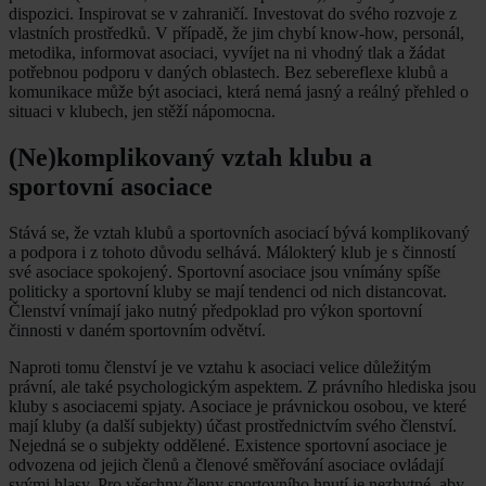
dispozici. Inspirovat se v zahraničí. Investovat do svého rozvoje z
vlastních prostředků. V případě, že jim chybí know-how, personál,
metodika, informovat asociaci, vyvíjet na ni vhodný tlak a žádat
potřebnou podporu v daných oblastech. Bez sebereflexe klubů a
komunikace může být asociaci, která nemá jasný a reálný přehled o
situaci v klubech, jen stěží nápomocna.
(Ne)komplikovaný vztah klubu a
sportovní asociace
Stává se, že vztah klubů a sportovních asociací bývá komplikovaný
a podpora i z tohoto důvodu selhává. Málokterý klub je s činností
své asociace spokojený. Sportovní asociace jsou vnímány spíše
politicky a sportovní kluby se mají tendenci od nich distancovat.
Členství vnímají jako nutný předpoklad pro výkon sportovní
činnosti v daném sportovním odvětví.
Naproti tomu členství je ve vztahu k asociaci velice důležitým
právní, ale také psychologickým aspektem. Z právního hlediska jsou
kluby s asociacemi spjaty. Asociace je právnickou osobou, ve které
mají kluby (a další subjekty) účast prostřednictvím svého členství.
Nejedná se o subjekty oddělené. Existence sportovní asociace je
odvozena od jejich členů a členové směřování asociace ovládají
svými hlasy. Pro všechny členy sportovního hnutí je nezbytné, aby