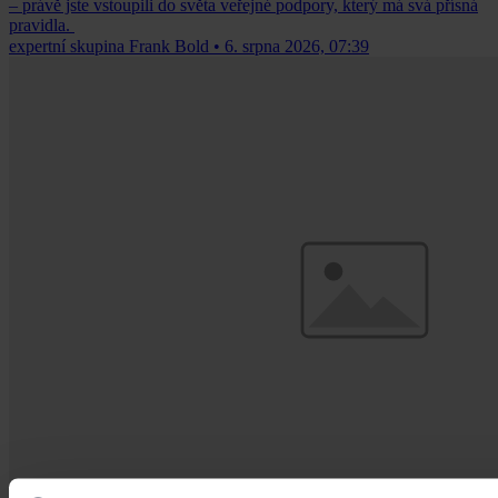
– právě jste vstoupili do světa veřejné podpory, který má svá přísná
pravidla.
expertní skupina Frank Bold
•
6. srpna 2026, 07:39