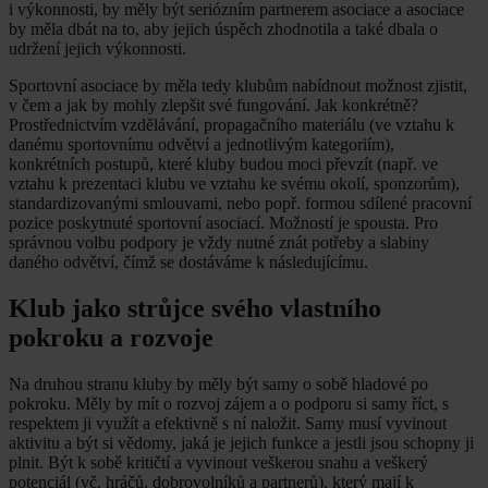
i výkonnosti, by měly být seriózním partnerem asociace a asociace
by měla dbát na to, aby jejich úspěch zhodnotila a také dbala o
udržení jejich výkonnosti.
Sportovní asociace by měla tedy klubům nabídnout možnost zjistit,
v čem a jak by mohly zlepšit své fungování. Jak konkrétně?
Prostřednictvím vzdělávání, propagačního materiálu (ve vztahu k
danému sportovnímu odvětví a jednotlivým kategoriím),
konkrétních postupů, které kluby budou moci převzít (např. ve
vztahu k prezentaci klubu ve vztahu ke svému okolí, sponzorům),
standardizovanými smlouvami, nebo popř. formou sdílené pracovní
pozice poskytnuté sportovní asociací. Možností je spousta. Pro
správnou volbu podpory je vždy nutné znát potřeby a slabiny
daného odvětví, čímž se dostáváme k následujícímu.
Klub jako strůjce svého vlastního
pokroku a rozvoje
Na druhou stranu kluby by měly být samy o sobě hladové po
pokroku. Měly by mít o rozvoj zájem a o podporu si samy říct, s
respektem ji využít a efektivně s ní naložit. Samy musí vyvinout
aktivitu a být si vědomy, jaká je jejich funkce a jestli jsou schopny ji
plnit. Být k sobě kritičtí a vyvinout veškerou snahu a veškerý
potenciál (vč. hráčů, dobrovolníků a partnerů), který mají k