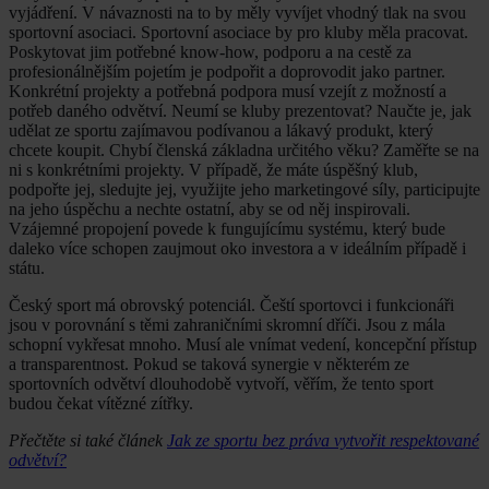
vyjádření. V návaznosti na to by měly vyvíjet vhodný tlak na svou
sportovní asociaci. Sportovní asociace by pro kluby měla pracovat.
Poskytovat jim potřebné know-how, podporu a na cestě za
profesionálnějším pojetím je podpořit a doprovodit jako partner.
Konkrétní projekty a potřebná podpora musí vzejít z možností a
potřeb daného odvětví. Neumí se kluby prezentovat? Naučte je, jak
udělat ze sportu zajímavou podívanou a lákavý produkt, který
chcete koupit. Chybí členská základna určitého věku? Zaměřte se na
ni s konkrétními projekty. V případě, že máte úspěšný klub,
podpořte jej, sledujte jej, využijte jeho marketingové síly, participujte
na jeho úspěchu a nechte ostatní, aby se od něj inspirovali.
Vzájemné propojení povede k fungujícímu systému, který bude
daleko více schopen zaujmout oko investora a v ideálním případě i
státu.
Český sport má obrovský potenciál. Čeští sportovci i funkcionáři
jsou v porovnání s těmi zahraničními skromní dříči. Jsou z mála
schopní vykřesat mnoho. Musí ale vnímat vedení, koncepční přístup
a transparentnost. Pokud se taková synergie v některém ze
sportovních odvětví dlouhodobě vytvoří, věřím, že tento sport
budou čekat vítězné zítřky.
Přečtěte si také článek
Jak ze sportu bez práva vytvořit respektované
odvětví?