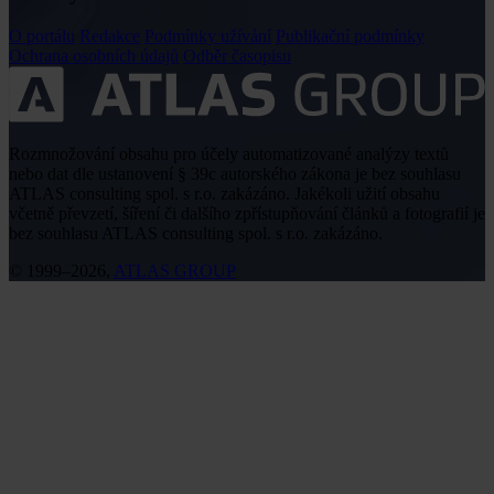
O portálu
Redakce
Podmínky užívání
Publikační podmínky
Ochrana osobních údajů
Odběr časopisu
Rozmnožování obsahu pro účely automatizované analýzy textů
nebo dat dle ustanovení § 39c autorského zákona je bez souhlasu
ATLAS consulting spol. s r.o. zakázáno. Jakékoli užití obsahu
včetně převzetí, šíření či dalšího zpřístupňování článků a fotografií je
bez souhlasu ATLAS consulting spol. s r.o. zakázáno.
© 1999–2026,
ATLAS GROUP