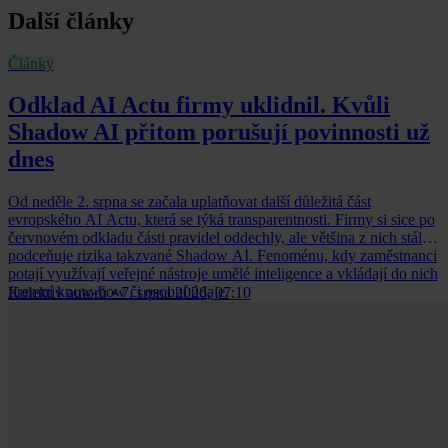
Další články
Články
Odklad AI Actu firmy uklidnil. Kvůli
Shadow AI přitom porušují povinnosti už
dnes
Od neděle 2. srpna se začala uplatňovat další důležitá část
evropského AI Actu, která se týká transparentnosti. Firmy si sice po
červnovém odkladu části pravidel oddechly, ale většina z nich stále
podceňuje rizika takzvané Shadow AI. Fenoménu, kdy zaměstnanci
potají využívají veřejné nástroje umělé inteligence a vkládají do nich
firemní know-how či osobní údaje.
Kolektiv autorů
•
7. srpna 2026, 07:10