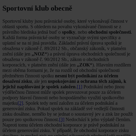
Sportovní klub obecně
Sportovní kluby jsou právnické osoby, které vykonávají činnost v
oblasti sportu. S ohledem na povahu vykonávané činnosti se z
právního hlediska jedná buď o
spolky
, nebo
obchodní společnosti
.
Každá forma právnické osoby se vyznačuje svými specifiky a
uplatní se na ni jiná pravidla. Základní právní úprava spolků je
obsažena v zákoně č. 89/2012 Sb., občanský zákoník, v platném
znění (dále jen
„NOZ“
) a právní úprava obchodních společností je
obsažena v zákoně č. 90/2012 Sb., zákon o obchodních
korporacích, v platném znění (dále jen
„ZOK“
). Hlavním rozdílem
mezi oběma formami je, že na rozdíl od obchodní společnosti
předmětem činnosti spolku
nesmí být podnikání za účelem
dosažení zisku
, ale jen
uspokojování a ochrana těch zájmů, k
jejichž naplňování je spolek založen
.
[1]
Podnikání nebo jinou
výdělečnou činnost může spolek provozovat pouze za účelem
podpory hlavní činnosti nebo hospodárného využití spolkového
majetku
[2]
. Spolek tedy není založen za účelem podnikání a
generování zisku. Pokud spolek na základě své vedlejší činnosti
zisku dosáhne, nemělo by se jednat o soustavný jev a zisk lze použít
pouze pro spolkovou činnost.
[3]
Nedochází k jeho výplatě členům.
Naproti tomu účelem obchodní korporace je právě podnikání za
účelem generování zisku. V případě, že obchodní korporace zisku
dosáhne, je možné zisk po splnění zákonných předpokladů rozdělit