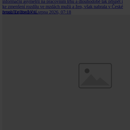
informační asymetrii na pracovním trhu a dlouhodobě tak přispět i
ke zmenšení rozdílu ve mzdách mužů a žen, však nabrala v České
republice zpoždění.
Ivona Tajšlová
•
4. srpna 2026, 07:18