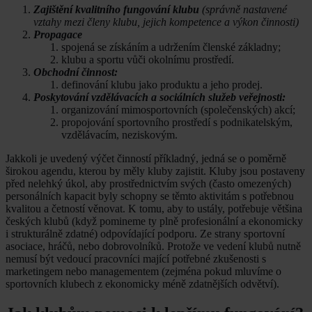
Zajištění kvalitního fungování klubu
(správně nastavené
vztahy mezi členy klubu, jejich kompetence a výkon činnosti)
Propagace
spojená se získáním a udržením členské základny;
klubu a sportu vůči okolnímu prostředí.
Obchodní činnost:
definování klubu jako produktu a jeho prodej.
Poskytování vzdělávacích a sociálních služeb veřejnosti:
organizování mimosportovních (společenských) akcí;
propojování sportovního prostředí s podnikatelským,
vzdělávacím, neziskovým.
Jakkoli je uvedený výčet činností příkladný, jedná se o poměrně
širokou agendu, kterou by měly kluby zajistit. Kluby jsou postaveny
před nelehký úkol, aby prostřednictvím svých (často omezených)
personálních kapacit byly schopny se těmto aktivitám s potřebnou
kvalitou a četností věnovat. K tomu, aby to ustály, potřebuje většina
českých klubů (když pomineme ty plně profesionální a ekonomicky
i strukturálně zdatné) odpovídající podporu. Ze strany sportovní
asociace, hráčů, nebo dobrovolníků. Protože ve vedení klubů nutně
nemusí být vedoucí pracovníci mající potřebné zkušenosti s
marketingem nebo managementem (zejména pokud mluvíme o
sportovních klubech z ekonomicky méně zdatnějších odvětví).