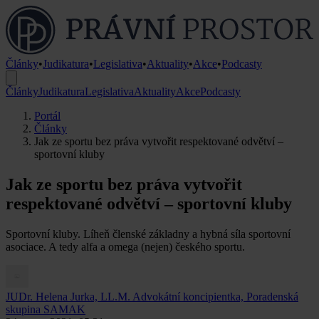
Články
•
Judikatura
•
Legislativa
•
Aktuality
•
Akce
•
Podcasty
Články
Judikatura
Legislativa
Aktuality
Akce
Podcasty
Portál
Články
Jak ze sportu bez práva vytvořit respektované odvětví –
sportovní kluby
Jak ze sportu bez práva vytvořit
respektované odvětví – sportovní kluby
Sportovní kluby. Líheň členské základny a hybná síla sportovní
asociace. A tedy alfa a omega (nejen) českého sportu.
JUDr. Helena Jurka, LL.M.
Advokátní koncipientka, Poradenská
skupina SAMAK