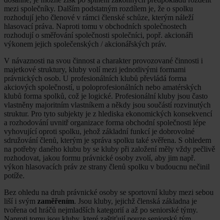
mezi společníky. Dalším podstatným rozdílem je, že o spolku
rozhodují jeho členové v rámci členské schůze, kterým náleží
hlasovací práva. Naproti tomu v obchodních společnostech
rozhodují o směřování společnosti společníci, popř. akcionáři
výkonem jejich společenských / akcionářských práv.
V návaznosti na svou činnost a charakter provozované činnosti i
majetkové struktury, kluby volí mezi jednotlivými formami
právnických osob. U profesionálních klubů převládá forma
akciových společností, u poloprofesionálních nebo amatérských
klubů forma spolků, což je logické. Profesionální kluby jsou často
vlastněny majoritním vlastníkem a někdy jsou součástí rozvinutých
struktur. Pro tyto subjekty je z hlediska ekonomických konsekvencí
a rozhodování uvnitř organizace forma obchodní společnosti lépe
vyhovující oproti spolku, jehož základní funkcí je dobrovolné
sdružování členů, kterým je správa spolku také svěřena. S ohledem
na potřeby daného klubu by se kluby při založení měly vždy pečlivě
rozhodovat, jakou formu právnické osoby zvolí, aby jim např.
výkon hlasovacích práv ze strany členů spolku v budoucnu nečinil
potíže.
Bez ohledu na druh právnické osoby se sportovní kluby mezi sebou
liší i svým
zaměřením
. Jsou kluby, jejichž členská základna je
tvořena od hráčů nejmladších kategorií a až po seniorské týmy.
Naproti tomu jsou kluby, které zaštiťují pouze seniorský tým.