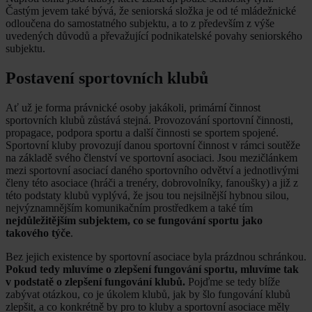
Častým jevem také bývá, že seniorská složka je od té mládežnické
odloučena do samostatného subjektu, a to z především z výše
uvedených důvodů a převažující podnikatelské povahy seniorského
subjektu.
Postavení sportovních klubů
Ať už je forma právnické osoby jakákoli, primární činnost
sportovních klubů zůstává stejná. Provozování sportovní činnosti,
propagace, podpora sportu a další činnosti se sportem spojené.
Sportovní kluby provozují danou sportovní činnost v rámci soutěže
na základě svého členství ve sportovní asociaci. Jsou mezičlánkem
mezi sportovní asociací daného sportovního odvětví a jednotlivými
členy této asociace (hráči a trenéry, dobrovolníky, fanoušky) a již z
této podstaty klubů vyplývá, že jsou tou nejsilnější hybnou silou,
nejvýznamnějším komunikačním prostředkem a také tím
nejdůležitějším subjektem, co se fungování sportu jako
takového týče
.
Bez jejich existence by sportovní asociace byla prázdnou schránkou.
Pokud tedy mluvíme o zlepšení fungování sportu, mluvíme tak
v podstatě o zlepšení fungování klubů.
Pojďme se tedy blíže
zabývat otázkou, co je úkolem klubů, jak by šlo fungování klubů
zlepšit, a co konkrétně by pro to kluby a sportovní asociace měly