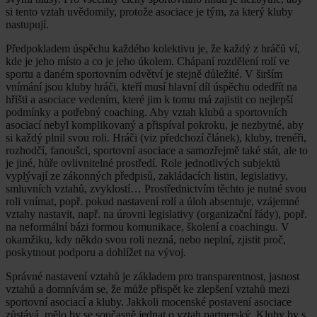
si tento vztah uvědomily, protože asociace je tým, za který kluby
nastupují.
Předpokladem úspěchu každého kolektivu je, že každý z hráčů ví,
kde je jeho místo a co je jeho úkolem. Chápaní rozdělení rolí ve
sportu a daném sportovním odvětví je stejně důležité. V širším
vnímání jsou kluby hráči, kteří musí hlavní díl úspěchu odedřít na
hřišti a asociace vedením, které jim k tomu má zajistit co nejlepší
podmínky a potřebný coaching. Aby vztah klubů a sportovních
asociací nebyl komplikovaný a přispíval pokroku, je nezbytné, aby
si každý plnil svou roli. Hráči (viz předchozí článek), kluby, trenéři,
rozhodčí, fanoušci, sportovní asociace a samozřejmě také stát, ale to
je jiné, hůře ovlivnitelné prostředí. Role jednotlivých subjektů
vyplývají ze zákonných předpisů, zakládacích listin, legislativy,
smluvních vztahů, zvyklostí… Prostřednictvím těchto je nutné svou
roli vnímat, popř. pokud nastavení rolí a úloh absentuje, vzájemné
vztahy nastavit, např. na úrovni legislativy (organizační řády), popř.
na neformální bázi formou komunikace, školení a coachingu. V
okamžiku, kdy někdo svou roli nezná, nebo neplní, zjistit proč,
poskytnout podporu a dohlížet na vývoj.
Správné nastavení vztahů je základem pro transparentnost, jasnost
vztahů a domnívám se, že může přispět ke zlepšení vztahů mezi
sportovní asociací a kluby. Jakkoli mocenské postavení asociace
zůstává, mělo by se současně jednat o vztah partnerský. Kluby by s