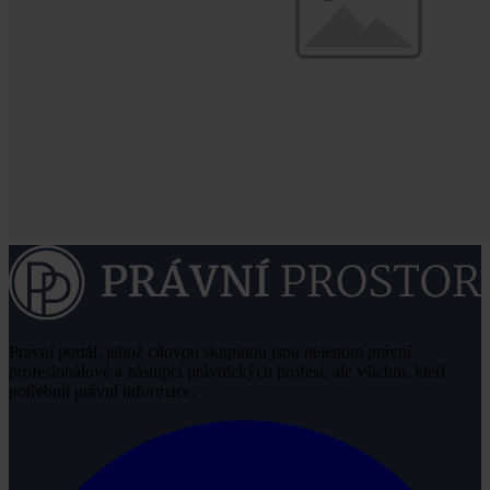
Právní portál, jehož cílovou skupinou jsou nejenom právní
profesionálové a zástupci právnických profesí, ale všichni, kteří
potřebují právní informace.