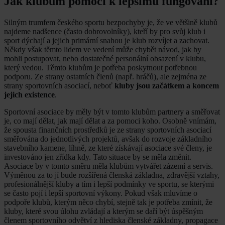
Jak klubům pomoci k lepšímu fungování?
Silným trumfem českého sportu bezpochyby je, že ve většině klubů
najdeme nadšence (často dobrovolníky), kteří by pro svůj klub i
sport dýchají a jejich primární snahou je klub rozvíjet a zachovat.
Někdy však těmto lidem ve vedení může chybět návod, jak by
mohli postupovat, nebo dostatečné personální obsazení v klubu,
který vedou. Těmto klubům je potřeba poskytnout potřebnou
podporu. Ze strany ostatních členů (např. hráčů), ale zejména ze
strany sportovních asociací, neboť
kluby jsou začátkem a koncem
jejich existence
.
Sportovní asociace by měly být v tomto klubům partnery a směřovat
je, co mají dělat, jak mají dělat a za pomoci koho. Osobně vnímám,
že spousta finančních prostředků je ze strany sportovních asociací
směřována do jednotlivých projektů, avšak do rozvoje základního
stavebního kamene, líhně, ze které získávají asociace své členy, je
investováno jen zřídka kdy. Tato situace by se měla změnit.
Asociace by v tomto směru měla klubům vytvářet zázemí a servis.
Výměnou za to jí bude rozšířená členská základna, zdravější vztahy,
profesionálnější kluby a tím i lepší podmínky ve sportu, se kterými
se často pojí i lepší sportovní výkony. Pokud však mluvíme o
podpoře klubů, kterým něco chybí, stejně tak je potřeba zmínit, že
kluby, které svou úlohu zvládají a kterým se daří být úspěšným
členem sportovního odvětví z hlediska členské základny, propagace