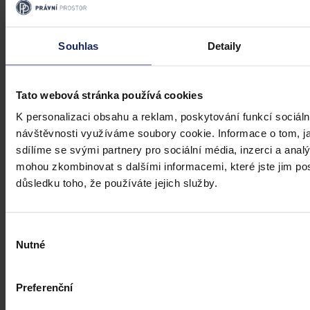
Články
Souhlas
Detaily
NIS2 v praxi: nový zákon o kybernetické
bezpečnosti dopadne na tisíce firem, které
to zatím netuší
Tato webová stránka používá cookies
K personalizaci obsahu a reklam, poskytování funkcí sociáln
Zákon č. 264/2025 Sb., o kybernetické bezpečnosti (ZoKB), který
návštěvnosti využíváme soubory cookie. Informace o tom, j
do českého práva přenáší evropskou směrnici NIS2, nabyl účinnosti
1. listopadu 2025. Pro veřejnost i pro řadu firem jde stále o právní
sdílíme se svými partnery pro sociální média, inzerci a analý
úpravu „někde na okraji”. Čísla ale ukazují něco jiného: nový zákon
mohou zkombinovat s dalšími informacemi, které jste jim posk
zasáhne řádově patnáctkrát více subjektů než předchozí úprava a
důsledku toho, že používáte jejich služby.
mnohé z nich zatím nevědí, že mezi ně patří.
Jernej Domanjko
•
5. srpna 2026, 07:13
Výběr
Nutné
souhlasu
Preferenční