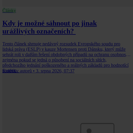
Články
Kdy je možné sáhnout po jinak
urážlivých označeních?
Tento článek shrnuje nedávný rozsudek Evropského soudu pro
lidská práva (ESLP) v kauze Mortensen proti Dánsku, který může
sehrát roli v dalším řešení obdobných případů na ochranu osobnosti,
zejména pokud se jedná o působení na sociálních sítích,
předchozího jednání poškozeného a reálných základů pro hodnotící
úsudek.
Kolektiv autorů
•
3. srpna 2026, 07:37