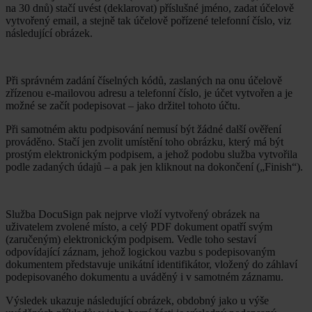
na 30 dnů) stačí uvést (deklarovat) příslušné jméno, zadat účelově
vytvořený email, a stejně tak účelově pořízené telefonní číslo, viz
následující obrázek.
Při správném zadání číselných kódů, zaslaných na onu účelově
zřízenou e-mailovou adresu a telefonní číslo, je účet vytvořen a je
možné se začít podepisovat – jako držitel tohoto účtu.
Při samotném aktu podpisování nemusí být žádné další ověření
prováděno. Stačí jen zvolit umístění toho obrázku, který má být
prostým elektronickým podpisem, a jehož podobu služba vytvořila
podle zadaných údajů – a pak jen kliknout na dokončení („Finish“).
Služba DocuSign pak nejprve vloží vytvořený obrázek na
uživatelem zvolené místo, a celý PDF dokument opatří svým
(zaručeným) elektronickým podpisem. Vedle toho sestaví
odpovídající záznam, jehož logickou vazbu s podepisovaným
dokumentem představuje unikátní identifikátor, vložený do záhlaví
podepisovaného dokumentu a uváděný i v samotném záznamu.
Výsledek ukazuje následující obrázek, obdobný jako u výše