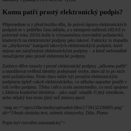
Komu patří prostý elektronický podpis?
Připomeňme si z předchozího dílu, že právní úprava elektronických
podpisů se v průběhu času měnila, a s nástupem nařízení eIDAS (v
polovině roku 2016) došlo k významnému rozvolnění požadavků,
kladených na elektronické podpisy jako takové. Fakticky to dopadlo
na „zbytkovou“ kategorii takových elektronických podpisů, které
nejsou ani zaručenými elektronickými podpisy – a které neformálně
označujeme jako prosté elektronické podpisy.
Zatímco dříve musely i prosté elektronické podpisy „někomu patřit“
a umožňovat ověření identity podepsané osoby, dnes už to po nich
není požadováno. Proto dnes může být prostým elektronickým
podpisem úplně cokoli elektronického, co někoho napadne použít v
roli svého podpisu. Třeba i něco zcela anonymního, co není spojeno
s žádnou konkrétní identitou – jako např. smajlík či jiný emotikon,
nebo nějaký kus textu (jiný než jméno) apod.
<img src=“/api/s3/file/media/uploaded-files/1739132336895.png”
alt=“Obsah obrázku text, snímek obrazovky, číslo, Písmo
Popis byl vytvořen automaticky”>