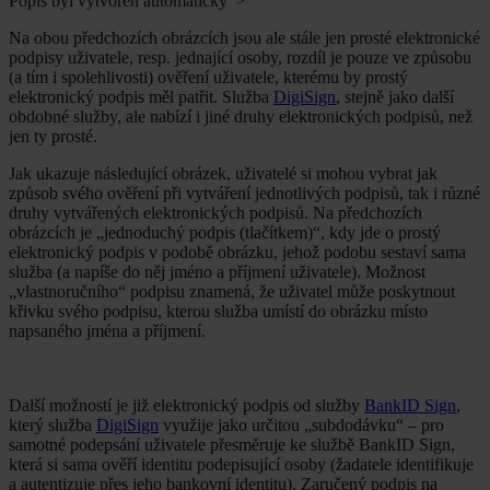
Popis byl vytvořen automaticky”>
Na obou předchozích obrázcích jsou ale stále jen prosté elektronické
podpisy uživatele, resp. jednající osoby, rozdíl je pouze ve způsobu
(a tím i spolehlivosti) ověření uživatele, kterému by prostý
elektronický podpis měl patřit. Služba
DigiSign
, stejně jako další
obdobné služby, ale nabízí i jiné druhy elektronických podpisů, než
jen ty prosté.
Jak ukazuje následující obrázek, uživatelé si mohou vybrat jak
způsob svého ověření při vytváření jednotlivých podpisů, tak i různé
druhy vytvářených elektronických podpisů. Na předchozích
obrázcích je „jednoduchý podpis (tlačítkem)“, kdy jde o prostý
elektronický podpis v podobě obrázku, jehož podobu sestaví sama
služba (a napíše do něj jméno a příjmení uživatele). Možnost
„vlastnoručního“ podpisu znamená, že uživatel může poskytnout
křivku svého podpisu, kterou služba umístí do obrázku místo
napsaného jména a příjmení.
Další možností je již elektronický podpis od služby
BankID Sign
,
který služba
DigiSign
využije jako určitou „subdodávku“ – pro
samotné podepsání uživatele přesměruje ke službě BankID Sign,
která si sama ověří identitu podepisující osoby (žadatele identifikuje
a autentizuje přes jeho bankovní identitu). Zaručený podpis na