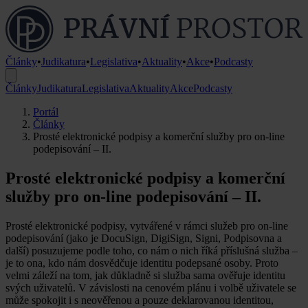
Články
•
Judikatura
•
Legislativa
•
Aktuality
•
Akce
•
Podcasty
Články
Judikatura
Legislativa
Aktuality
Akce
Podcasty
Portál
Články
Prosté elektronické podpisy a komerční služby pro on-line
podepisování – II.
Prosté elektronické podpisy a komerční
služby pro on-line podepisování – II.
Prosté elektronické podpisy, vytvářené v rámci služeb pro on-line
podepisování (jako je DocuSign, DigiSign, Signi, Podpisovna a
další) posuzujeme podle toho, co nám o nich říká příslušná služba –
je to ona, kdo nám dosvědčuje identitu podepsané osoby. Proto
velmi záleží na tom, jak důkladně si služba sama ověřuje identitu
svých uživatelů. V závislosti na cenovém plánu i volbě uživatele se
může spokojit i s neověřenou a pouze deklarovanou identitou,