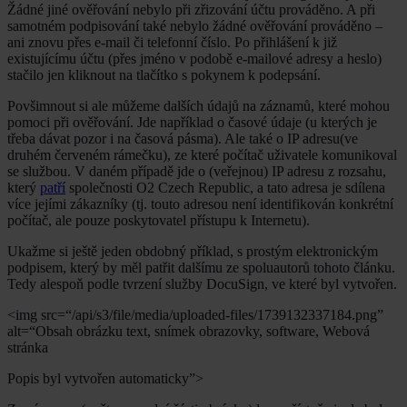
Žádné jiné ověřování nebylo při zřizování účtu prováděno. A při
samotném podpisování také nebylo žádné ověřování prováděno –
ani znovu přes e-mail či telefonní číslo. Po přihlášení k již
existujícímu účtu (přes jméno v podobě e-mailové adresy a heslo)
stačilo jen kliknout na tlačítko s pokynem k podepsání.
Povšimnout si ale můžeme dalších údajů na záznamů, které mohou
pomoci při ověřování. Jde například o časové údaje (u kterých je
třeba dávat pozor i na časová pásma). Ale také o IP adresu(ve
druhém červeném rámečku), ze které počítač uživatele komunikoval
se službou. V daném případě jde o (veřejnou) IP adresu z rozsahu,
který
patří
společnosti O2 Czech Republic, a tato adresa je sdílena
více jejími zákazníky (tj. touto adresou není identifikován konkrétní
počítač, ale pouze poskytovatel přístupu k Internetu).
Ukažme si ještě jeden obdobný příklad, s prostým elektronickým
podpisem, který by měl patřit dalšímu ze spoluautorů tohoto článku.
Tedy alespoň podle tvrzení služby DocuSign, ve které byl vytvořen.
<img src=“/api/s3/file/media/uploaded-files/1739132337184.png”
alt=“Obsah obrázku text, snímek obrazovky, software, Webová
stránka
Popis byl vytvořen automaticky”>