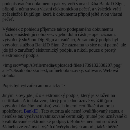
podepisovaném dokumentu pak vytvoří sama služba BankID Sign,
připojí k němu svou vlastní elektronickou pečeť, a výsledek vrátí
zpět službě DigiSign, která k dokumentu připojí ještě svou vlastní
pečeť.
Výsledek z pohledu příjemce takto podepsaného dokumentu
ukazuje následující obrázek: v jeho dolní části je opět záznam,
vytvořený službou DigiSign a uvádějící, že samotný podpis byl
vytvořen službou BankID Sign. Ze záznamu to sice není patrné, ale
jde již o zaručený elektronický podpis, a nikoli pouze o prostý
elektronický podpis.
<img src=“/api/s3/file/media/uploaded-files/1739132338207.png”
alt=“Obsah obrázku text, snímek obrazovky, software, Webová
stránka
Popis byl vytvořen automaticky”>
Jinými slovy jde již o elektronický podpis, který je založen na
certifikátu. A to takovém, který pro jednorázové využití (pro
vytvoření daného podpisu) vydala interní certifikační autorita
společnosti
BankID
. Tato autorita ale nemá kvalifikovaný status, a
nemůže tak vydávat kvalifikované certifikáty (nutné pro uznávané či
kvalifikované elektronické podpisy). Bohužel není ani součástí
žádného ze známých výčtů důvěryhodných autorit, takže běžně