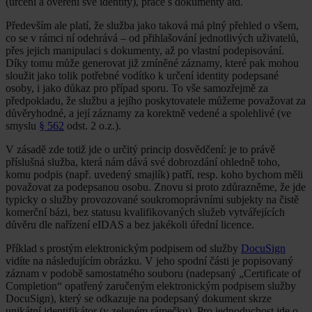
(určení a ověření své identity), práce s dokumenty atd.
Především ale platí, že služba jako taková má plný přehled o všem,
co se v rámci ní odehrává – od přihlašování jednotlivých uživatelů,
přes jejich manipulaci s dokumenty, až po vlastní podepisování.
Díky tomu může generovat již zmíněné záznamy, které pak mohou
sloužit jako tolik potřebné vodítko k určení identity podepsané
osoby, i jako důkaz pro případ sporu. To vše samozřejmě za
předpokladu, že službu a jejího poskytovatele můžeme považovat za
důvěryhodné, a její záznamy za korektně vedené a spolehlivé (ve
smyslu
§ 562
odst. 2 o.z.).
V zásadě zde totiž jde o určitý princip dosvědčení: je to právě
příslušná služba, která nám dává své dobrozdání ohledně toho,
komu podpis (např. uvedený smajlík) patří, resp. koho bychom měli
považovat za podepsanou osobu. Znovu si proto zdůrazněme, že jde
typicky o služby provozované soukromoprávními subjekty na čistě
komerční bázi, bez statusu kvalifikovaných služeb vytvářejících
důvěru dle nařízení eIDAS a bez jakékoli úřední licence.
Příklad s prostým elektronickým podpisem od služby
DocuSign
vidíte na následujícím obrázku. V jeho spodní části je popisovaný
záznam v podobě samostatného souboru (nadepsaný „Certificate of
Completion“ opatřený zaručeným elektronickým podpisem služby
DocuSign), který se odkazuje na podepsaný dokument skrze
unikátní identifikátor (v zeleném rámečku). Pro jednoduchost jde o