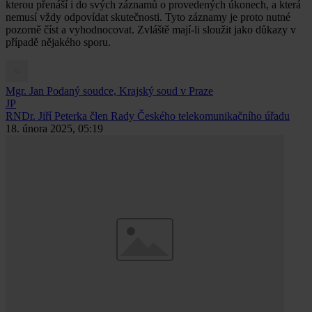
kterou přenáší i do svých záznamů o provedených úkonech, a která
nemusí vždy odpovídat skutečnosti. Tyto záznamy je proto nutné
pozorně číst a vyhodnocovat. Zvláště mají-li sloužit jako důkazy v
případě nějakého sporu.
Mgr. Jan Podaný
soudce, Krajský soud v Praze
JP
RNDr. Jiří Peterka
člen Rady Českého telekomunikačního úřadu
18. února 2025, 05:19