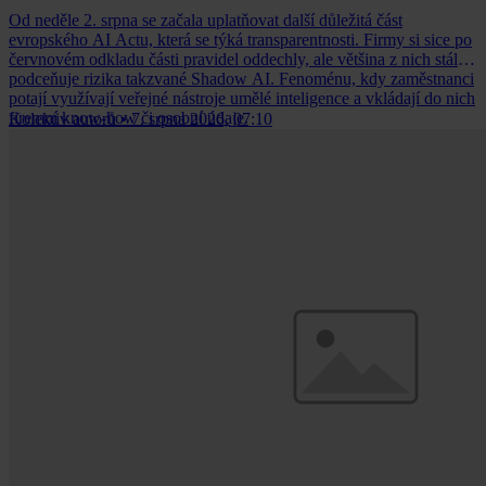
Od neděle 2. srpna se začala uplatňovat další důležitá část
evropského AI Actu, která se týká transparentnosti. Firmy si sice po
červnovém odkladu části pravidel oddechly, ale většina z nich stále
podceňuje rizika takzvané Shadow AI. Fenoménu, kdy zaměstnanci
potají využívají veřejné nástroje umělé inteligence a vkládají do nich
firemní know-how či osobní údaje.
Kolektiv autorů
•
7. srpna 2026, 07:10