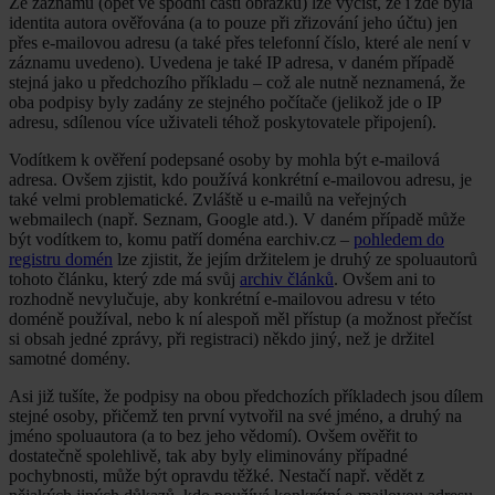
Ze záznamu (opět ve spodní části obrázku) lze vyčíst, že i zde byla
identita autora ověřována (a to pouze při zřizování jeho účtu) jen
přes e-mailovou adresu (a také přes telefonní číslo, které ale není v
záznamu uvedeno). Uvedena je také IP adresa, v daném případě
stejná jako u předchozího příkladu – což ale nutně neznamená, že
oba podpisy byly zadány ze stejného počítače (jelikož jde o IP
adresu, sdílenou více uživateli téhož poskytovatele připojení).
Vodítkem k ověření podepsané osoby by mohla být e-mailová
adresa. Ovšem zjistit, kdo používá konkrétní e-mailovou adresu, je
také velmi problematické. Zvláště u e-mailů na veřejných
webmailech (např. Seznam, Google atd.). V daném případě může
být vodítkem to, komu patří doména earchiv.cz –
pohledem do
registru domén
lze zjistit, že jejím držitelem je druhý ze spoluautorů
tohoto článku, který zde má svůj
archiv článků
. Ovšem ani to
rozhodně nevylučuje, aby konkrétní e-mailovou adresu v této
doméně používal, nebo k ní alespoň měl přístup (a možnost přečíst
si obsah jedné zprávy, při registraci) někdo jiný, než je držitel
samotné domény.
Asi již tušíte, že podpisy na obou předchozích příkladech jsou dílem
stejné osoby, přičemž ten první vytvořil na své jméno, a druhý na
jméno spoluautora (a to bez jeho vědomí). Ovšem ověřit to
dostatečně spolehlivě, tak aby byly eliminovány případné
pochybnosti, může být opravdu těžké. Nestačí např. vědět z