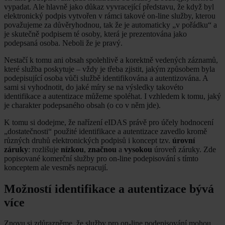
vypadat. Ale hlavně jako důkaz vyvracející představu, že když byl
elektronický podpis vytvořen v rámci takové on-line služby, kterou
považujeme za důvěryhodnou, tak že je automaticky „v pořádku“ a
je skutečně podpisem té osoby, která je prezentována jako
podepsaná osoba. Neboli že je pravý.
Nestačí k tomu ani obsah spolehlivě a korektně vedených záznamů,
které služba poskytuje – vždy je třeba zjistit, jakým způsobem byla
podepisující osoba vůči službě identifikována a autentizována. A
sami si vyhodnotit, do jaké míry se na výsledky takovéto
identifikace a autentizace můžeme spoléhat. I vzhledem k tomu, jaký
je charakter podepsaného obsah (o co v něm jde).
K tomu si dodejme, že nařízení eIDAS právě pro účely hodnocení
„dostatečnosti“ použité identifikace a autentizace zavedlo kromě
různých druhů elektronických podpisů i koncept tzv.
úrovní
záruky
: rozlišuje
nízkou
,
značnou
a
vysokou
úroveň záruky. Zde
popisované komerční služby pro on-line podepisování s tímto
konceptem ale vesměs nepracují.
Možností identifikace a autentizace bývá
více
Znovu si zdůrazněme, že služby pro on-line podepisování mohou