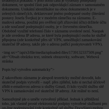
uváděných příkladů: v jeho horní části je výsledný podepsaný
dokument, ve spodní části pak odpovídající záznam v samostatném
dokumentu. Unikátní identifikátor na obou dokumentech je v
zelených rámečcích, deklarované jméno podepsané osoby (literární
postavy Josefa Švejka) je v modrém rámečku na záznamu. E-
mailová adresa, použitá pro ověření (při zřizování účtu) držitele účtu
a zde současně podepisující osoby, je v červeném rámečku.
Obdobně využité telefonní číslo v záznamu uvedené není. Naopak
je zde uvedena IP adresa, ze které byla podepisující osoba ke službě
připojena (zde konkrétně přes síť VPN, umožňující zamaskování
skutečné IP adresy, takže jde o adresu patřící poskytovateli VPN).
<img src=“/api/s3/file/media/uploaded-files/1739132337509.png”
alt=“Obsah obrázku text, snímek obrazovky, software, Webová
stránka
Popis byl vytvořen automaticky”>
Z takovéhoto záznamu je alespoň teoreticky možné dovodit, kdo
skutečně podpis vytvořil – např. přes zjištění, kdo si nechal účelově
zřídit e-emailovou adresu u služby Gmail, či kdo využil službu sítě
VPN k zamaskování své skutečné IP adresy. Ale reálné to není.
Samozřejmě jde o uměle vytvořený příklad. Jednak k přiblížení
toho, jak vlastně prosté elektronické podpisy vytvořené službami pro
on-line podepisování (zde konkrétně od služby DocuSign) mohou