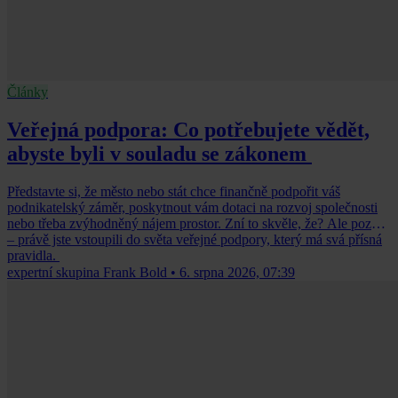
Články
Veřejná podpora: Co potřebujete vědět,
abyste byli v souladu se zákonem
Představte si, že město nebo stát chce finančně podpořit váš
podnikatelský záměr, poskytnout vám dotaci na rozvoj společnosti
nebo třeba zvýhodněný nájem prostor. Zní to skvěle, že? Ale pozor
– právě jste vstoupili do světa veřejné podpory, který má svá přísná
pravidla.
expertní skupina Frank Bold
•
6. srpna 2026, 07:39