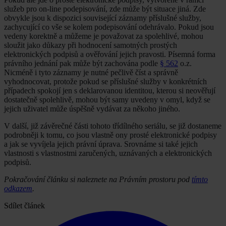
služeb pro on-line podepisování, zde může být situace jiná. Zde
obvykle jsou k dispozici související záznamy příslušné služby,
zachycující co vše se kolem podepisování odehrávalo. Pokud jsou
vedeny korektně a můžeme je považovat za spolehlivé, mohou
sloužit jako důkazy při hodnocení samotných prostých
elektronických podpisů a ověřování jejich pravosti. Písemná forma
právního jednání pak může být zachována podle
§ 562
o.z.
Nicméně i tyto záznamy je nutné pečlivě číst a správně
vyhodnocovat, protože pokud se příslušné služby v konkrétních
případech spokojí jen s deklarovanou identitou, kterou si neověřují
dostatečně spolehlivě, mohou být samy uvedeny v omyl, když se
jejich uživatel může úspěšně vydávat za někoho jiného.
V další, již závěrečné části tohoto třídílného seriálu, se již dostaneme
podrobněji k tomu, co jsou vlastně ony prosté elektronické podpisy
a jak se vyvíjela jejich právní úprava. Srovnáme si také jejich
vlastnosti s vlastnostmi zaručených, uznávaných a elektronických
podpisů.
Pokračování článku si naleznete na Právním prostoru pod
tímto
odkazem
.
Sdílet článek