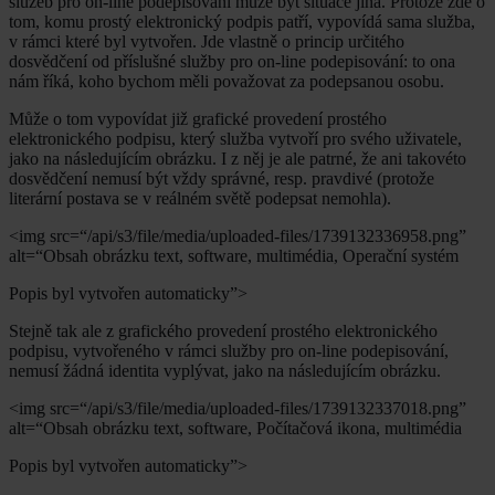
služeb pro on-line podepisování může být situace jiná. Protože zde o
tom, komu prostý elektronický podpis patří, vypovídá sama služba,
v rámci které byl vytvořen. Jde vlastně o princip určitého
dosvědčení od příslušné služby pro on-line podepisování: to ona
nám říká, koho bychom měli považovat za podepsanou osobu.
Může o tom vypovídat již grafické provedení prostého
elektronického podpisu, který služba vytvoří pro svého uživatele,
jako na následujícím obrázku. I z něj je ale patrné, že ani takovéto
dosvědčení nemusí být vždy správné, resp. pravdivé (protože
literární postava se v reálném světě podepsat nemohla).
<img src=“/api/s3/file/media/uploaded-files/1739132336958.png”
alt=“Obsah obrázku text, software, multimédia, Operační systém
Popis byl vytvořen automaticky”>
Stejně tak ale z grafického provedení prostého elektronického
podpisu, vytvořeného v rámci služby pro on-line podepisování,
nemusí žádná identita vyplývat, jako na následujícím obrázku.
<img src=“/api/s3/file/media/uploaded-files/1739132337018.png”
alt=“Obsah obrázku text, software, Počítačová ikona, multimédia
Popis byl vytvořen automaticky”>