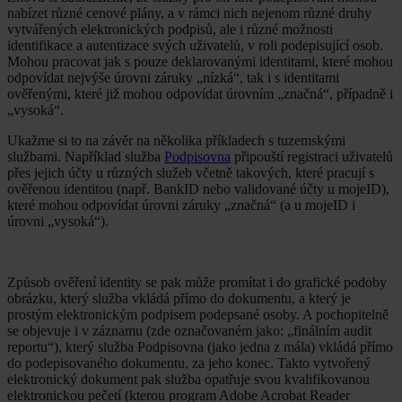
nabízet různé cenové plány, a v rámci nich nejenom různé druhy
vytvářených elektronických podpisů, ale i různé možnosti
identifikace a autentizace svých uživatelů, v roli podepisující osob.
Mohou pracovat jak s pouze deklarovanými identitami, které mohou
odpovídat nejvýše úrovni záruky „nízká“, tak i s identitami
ověřenými, které již mohou odpovídat úrovním „značná“, případně i
„vysoká“.
Ukažme si to na závěr na několika příkladech s tuzemskými
službami. Například služba
Podpisovna
připouští registraci uživatelů
přes jejich účty u různých služeb včetně takových, které pracují s
ověřenou identitou (např. BankID nebo validované účty u mojeID),
které mohou odpovídat úrovni záruky „značná“ (a u mojeID i
úrovni „vysoká“).
Způsob ověření identity se pak může promítat i do grafické podoby
obrázku, který služba vkládá přímo do dokumentu, a který je
prostým elektronickým podpisem podepsané osoby. A pochopitelně
se objevuje i v záznamu (zde označovaném jako: „finálním audit
reportu“), který služba Podpisovna (jako jedna z mála) vkládá přímo
do podepisovaného dokumentu, za jeho konec. Takto vytvořený
elektronický dokument pak služba opatřuje svou kvalifikovanou
elektronickou pečetí (kterou program Adobe Acrobat Reader