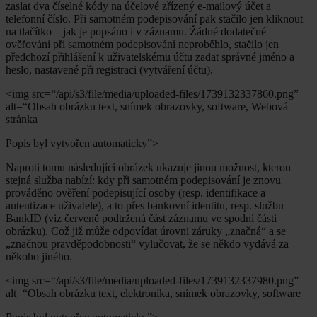
zaslat dva číselné kódy na účelové zřízený e-mailový účet a
telefonní číslo. Při samotném podepisování pak stačilo jen kliknout
na tlačítko – jak je popsáno i v záznamu. Žádné dodatečné
ověřování při samotném podepisování neproběhlo, stačilo jen
předchozí přihlášení k uživatelskému účtu zadat správné jméno a
heslo, nastavené při registraci (vytváření účtu).
<img src=“/api/s3/file/media/uploaded-files/1739132337860.png”
alt=“Obsah obrázku text, snímek obrazovky, software, Webová
stránka
Popis byl vytvořen automaticky”>
Naproti tomu následující obrázek ukazuje jinou možnost, kterou
stejná služba nabízí: kdy při samotném podepisování je znovu
prováděno ověření podepisující osoby (resp. identifikace a
autentizace uživatele), a to přes bankovní identitu, resp. službu
BankID (viz červeně podtržená část záznamu ve spodní části
obrázku). Což již může odpovídat úrovni záruky „značná“ a se
„značnou pravděpodobnosti“ vylučovat, že se někdo vydává za
někoho jiného.
<img src=“/api/s3/file/media/uploaded-files/1739132337980.png”
alt=“Obsah obrázku text, elektronika, snímek obrazovky, software