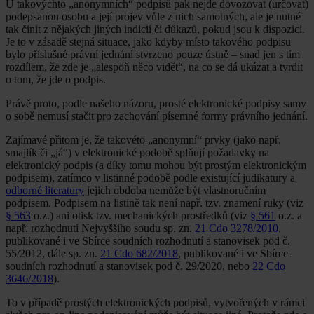
U takovýchto „anonymních“ podpisů pak nejde dovozovat (určovat)
podepsanou osobu a její projev vůle z nich samotných, ale je nutné
tak činit z nějakých jiných indicií či důkazů, pokud jsou k dispozici.
Je to v zásadě stejná situace, jako kdyby místo takového podpisu
bylo příslušné právní jednání stvrzeno pouze ústně – snad jen s tím
rozdílem, že zde je „alespoň něco vidět“, na co se dá ukázat a tvrdit
o tom, že jde o podpis.
Právě proto, podle našeho názoru, prosté elektronické podpisy samy
o sobě nemusí stačit pro zachování písemné formy právního jednání.
Zajímavé přitom je, že takovéto „anonymní“ prvky (jako např.
smajlík či „já“) v elektronické podobě splňují požadavky na
elektronický podpis (a díky tomu mohou být prostým elektronickým
podpisem), zatímco v listinné podobě podle existující judikatury a
odborné literatury
jejich obdoba nemůže být vlastnoručním
podpisem. Podpisem na listině tak není např. tzv. znamení ruky (viz
§ 563
o.z.) ani otisk tzv. mechanických prostředků (viz
§ 561
o.z. a
např. rozhodnutí Nejvyššího soudu sp. zn.
21 Cdo 3278/2010
,
publikované i ve Sbírce soudních rozhodnutí a stanovisek pod č.
55/2012, dále sp. zn.
21 Cdo 682/2018
, publikované i ve Sbírce
soudních rozhodnutí a stanovisek pod č. 29/2020, nebo
22 Cdo
3646/2018
).
To v případě prostých elektronických podpisů, vytvořených v rámci