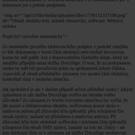
dokument jen s jedním podpisem.
<img src=“/api/s3/file/media/uploaded-files/1739132337108.png”
alt=“Obsah obrázku text, snímek obrazovky, software, Webová
stránka
Popis byl vytvořen automaticky”>
Ze samotného prostého elektronického podpisu v podobě smajlíku
(v těle dokumentu v horní části obrázku) není možné dovozovat,
komu by měl patřit. Ani z doprovodného číselného údaje, který ke
smajlíku připojila sama služba DocuSign. O tom, že za podepsanou
osobu by měl být považován jeden za spoluautorů tohoto článku,
vypovídá až obsah příslušného záznamu (ve spodní části obrázku),
konkrétně údaj v modrém rámečku.
Jak spolehlivé je ale v daném případě určení příslušné osoby? Jakým
způsobem si zde služba DocuSign ověřovala identitu svého
uživatele? Ze záznamu (v levém červeném rámečku) lze vyčíst, že
jde pouze o deklarovanou identitu, ověřovanou pouze skrze e-
mailovou adresu při zřizování účtu (přesněji: přes schopnost číst
obsah zprávy, zaslané na příslušnou e-mailovou adresu). Při
zřizování účtu bylo obdobně ověřováno i telefonní číslo (přesněji:
schopnost číst obsah SMS zprávy, zaslané na toto tel. číslo) – ale
toto telefonní číslo se v záznamu od služby DocuSign neobjevuje.