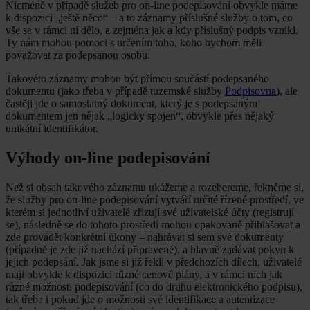
Nicméně v případě služeb pro on-line podepisování obvykle máme
k dispozici „ještě něco“ – a to záznamy příslušné služby o tom, co
vše se v rámci ní dělo, a zejména jak a kdy příslušný podpis vznikl.
Ty nám mohou pomoci s určením toho, koho bychom měli
považovat za podepsanou osobu.
Takovéto záznamy mohou být přímou součástí podepsaného
dokumentu (jako třeba v případě tuzemské služby
Podpisovna
), ale
častěji jde o samostatný dokument, který je s podepsaným
dokumentem jen nějak „logicky spojen“, obvykle přes nějaký
unikátní identifikátor.
Výhody on-line podepisování
Než si obsah takového záznamu ukážeme a rozebereme, řekněme si,
že služby pro on-line podepisování vytváří určité řízené prostředí, ve
kterém si jednotliví uživatelé zřizují své uživatelské účty (registrují
se), následně se do tohoto prostředí mohou opakovaně přihlašovat a
zde provádět konkrétní úkony – nahrávat si sem své dokumenty
(případně je zde již nachází připravené), a hlavně zadávat pokyn k
jejich podepsání. Jak jsme si již řekli v předchozích dílech, uživatelé
mají obvykle k dispozici různé cenové plány, a v rámci nich jak
různé možnosti podepisování (co do druhu elektronického podpisu),
tak třeba i pokud jde o možnosti své identifikace a autentizace