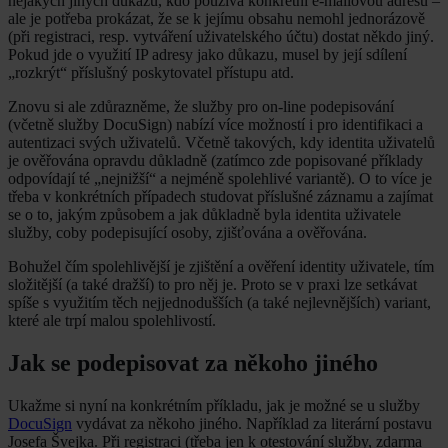
nějakých jiných důkazů, kdo používá konkrétní e-mailovou adresu –
ale je potřeba prokázat, že se k jejímu obsahu nemohl jednorázově
(při registraci, resp. vytváření uživatelského účtu) dostat někdo jiný.
Pokud jde o využití IP adresy jako důkazu, musel by její sdílení
„rozkrýt“ příslušný poskytovatel přístupu atd.
Znovu si ale zdůrazněme, že služby pro on-line podepisování
(včetně služby DocuSign) nabízí více možností i pro identifikaci a
autentizaci svých uživatelů. Včetně takových, kdy identita uživatelů
je ověřována opravdu důkladně (zatímco zde popisované příklady
odpovídají té „nejnižší“ a nejméně spolehlivé variantě). O to více je
třeba v konkrétních případech studovat příslušné záznamu a zajímat
se o to, jakým způsobem a jak důkladně byla identita uživatele
služby, coby podepisující osoby, zjišťována a ověřována.
Bohužel čím spolehlivější je zjištění a ověření identity uživatele, tím
složitější (a také dražší) to pro něj je. Proto se v praxi lze setkávat
spíše s využitím těch nejjednodušších (a také nejlevnějších) variant,
které ale trpí malou spolehlivostí.
Jak se podepisovat za někoho jiného
Ukažme si nyní na konkrétním příkladu, jak je možné se u služby
DocuSign
vydávat za někoho jiného. Například za literární postavu
Josefa Švejka. Při registraci (třeba jen k otestování služby, zdarma