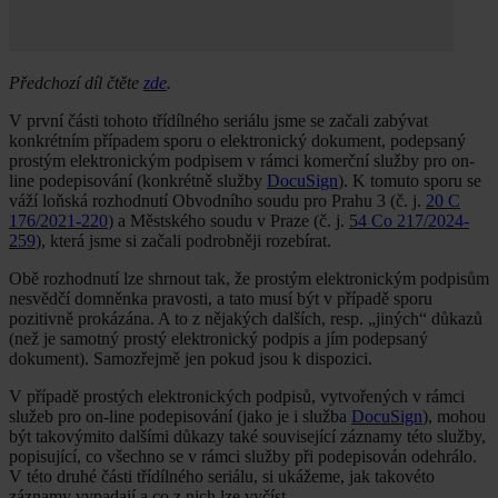
Předchozí díl čtěte
zde
.
V první části tohoto třídílného seriálu jsme se začali zabývat
konkrétním případem sporu o elektronický dokument, podepsaný
prostým elektronickým podpisem v rámci komerční služby pro on-
line podepisování (konkrétně služby
DocuSign
). K tomuto sporu se
váží loňská rozhodnutí Obvodního soudu pro Prahu 3 (č. j.
20 C
176/2021-220
) a Městského soudu v Praze (č. j.
54 Co 217/2024-
259
), která jsme si začali podrobněji rozebírat.
Obě rozhodnutí lze shrnout tak, že prostým elektronickým podpisům
nesvědčí domněnka pravosti, a tato musí být v případě sporu
pozitivně prokázána. A to z nějakých dalších, resp. „jiných“ důkazů
(než je samotný prostý elektronický podpis a jím podepsaný
dokument). Samozřejmě jen pokud jsou k dispozici.
V případě prostých elektronických podpisů, vytvořených v rámci
služeb pro on-line podepisování (jako je i služba
DocuSign
), mohou
být takovýmito dalšími důkazy také související záznamy této služby,
popisující, co všechno se v rámci služby při podepisován odehrálo.
V této druhé části třídílného seriálu, si ukážeme, jak takovéto
záznamy vypadají a co z nich lze vyčíst.