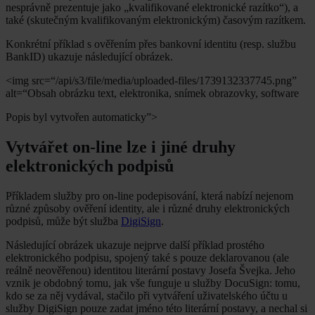
nesprávně prezentuje jako „kvalifikované elektronické razítko“), a
také (skutečným kvalifikovaným elektronickým) časovým razítkem.
Konkrétní příklad s ověřením přes bankovní identitu (resp. službu
BankID) ukazuje následující obrázek.
<img src=“/api/s3/file/media/uploaded-files/1739132337745.png”
alt=“Obsah obrázku text, elektronika, snímek obrazovky, software
Popis byl vytvořen automaticky”>
Vytvářet on-line lze i jiné druhy
elektronických podpisů
Příkladem služby pro on-line podepisování, která nabízí nejenom
různé způsoby ověření identity, ale i různé druhy elektronických
podpisů, může být služba
DigiSign
.
Následující obrázek ukazuje nejprve další příklad prostého
elektronického podpisu, spojený také s pouze deklarovanou (ale
reálně neověřenou) identitou literární postavy Josefa Švejka. Jeho
vznik je obdobný tomu, jak vše funguje u služby DocuSign: tomu,
kdo se za něj vydával, stačilo při vytváření uživatelského účtu u
služby DigiSign pouze zadat jméno této literární postavy, a nechal si