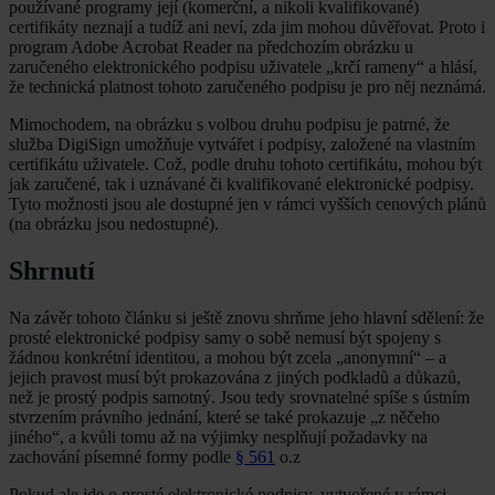
používané programy její (komerční, a nikoli kvalifikované)
certifikáty neznají a tudíž ani neví, zda jim mohou důvěřovat. Proto i
program Adobe Acrobat Reader na předchozím obrázku u
zaručeného elektronického podpisu uživatele „krčí rameny“ a hlásí,
že technická platnost tohoto zaručeného podpisu je pro něj neznámá.
Mimochodem, na obrázku s volbou druhu podpisu je patrné, že
služba DigiSign umožňuje vytvářet i podpisy, založené na vlastním
certifikátu uživatele. Což, podle druhu tohoto certifikátu, mohou být
jak zaručené, tak i uznávané či kvalifikované elektronické podpisy.
Tyto možnosti jsou ale dostupné jen v rámci vyšších cenových plánů
(na obrázku jsou nedostupné).
Shrnutí
Na závěr tohoto článku si ještě znovu shrňme jeho hlavní sdělení: že
prosté elektronické podpisy samy o sobě nemusí být spojeny s
žádnou konkrétní identitou, a mohou být zcela „anonymní“ – a
jejich pravost musí být prokazována z jiných podkladů a důkazů,
než je prostý podpis samotný. Jsou tedy srovnatelné spíše s ústním
stvrzením právního jednání, které se také prokazuje „z něčeho
jiného“, a kvůli tomu až na výjimky nesplňují požadavky na
zachování písemné formy podle
§ 561
o.z
Pokud ale jde o prosté elektronické podpisy, vytvořené v rámci