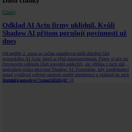
Další články
Články
Odklad AI Actu firmy uklidnil. Kvůli
Shadow AI přitom porušují povinnosti už
dnes
Od neděle 2. srpna se začala uplatňovat další důležitá část
evropského AI Actu, která se týká transparentnosti. Firmy si sice po
červnovém odkladu části pravidel oddechly, ale většina z nich stále
podceňuje rizika takzvané Shadow AI. Fenoménu, kdy zaměstnanci
potají využívají veřejné nástroje umělé inteligence a vkládají do nich
firemní know-how či osobní údaje.
Kolektiv autorů
•
7. srpna 2026, 07:10