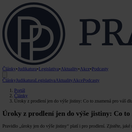
Články
•
Judikatura
•
Legislativa
•
Aktuality
•
Akce
•
Podcasty
Články
Judikatura
Legislativa
Aktuality
Akce
Podcasty
Portál
Články
Úroky z prodlení jen do výše jistiny: Co to znamená pro váš dl
Úroky z prodlení jen do výše jistiny: Co t
Pravidlo „úroky jen do výše jistiny“ platí i pro prodlení. Zjistěte, j