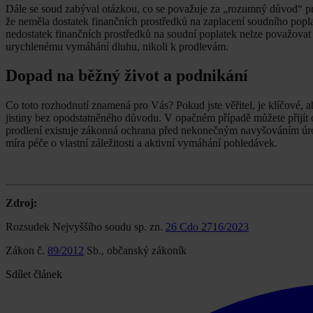
Dále se soud zabýval otázkou, co se považuje za „rozumný důvod“ pr
že neměla dostatek finančních prostředků na zaplacení soudního popla
nedostatek finančních prostředků na soudní poplatek nelze považovat
urychlenému vymáhání dluhu, nikoli k prodlevám.
Dopad na běžný život a podnikání
Co toto rozhodnutí znamená pro Vás? Pokud jste věřitel, je klíčové, 
jistiny bez opodstatněného důvodu. V opačném případě můžete přijít o č
prodlení existuje zákonná ochrana před nekonečným navyšováním úroků
míra péče o vlastní záležitosti a aktivní vymáhání pohledávek.
Zdroj:
Rozsudek Nejvyššího soudu sp. zn.
26 Cdo 2716/2023
Zákon č.
89/2012
Sb., občanský zákoník
Sdílet článek