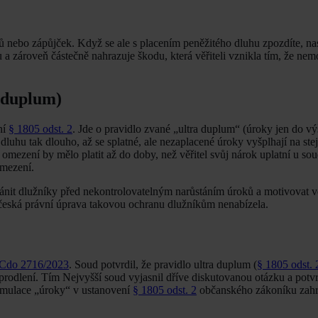
 nebo zápůjček. Když se ale s placením peněžitého dluhu zpozdíte, na
a zároveň částečně nahrazuje škodu, která věřiteli vznikla tím, že nem
a duplum)
ní
§ 1805 odst. 2
. Jde o pravidlo zvané „ultra duplum“ (úroky jen do výš
uhu tak dlouho, až se splatné, ale nezaplacené úroky vyšplhají na ste
o omezení by mělo platit až do doby, než věřitel svůj nárok uplatní u s
omezení.
ánit dlužníky před nekontrolovatelným narůstáním úroků a motivovat vě
 česká právní úprava takovou ochranu dlužníkům nenabízela.
 Cdo 2716/2023
. Soud potvrdil, že pravidlo ultra duplum (
§ 1805 odst. 
prodlení. Tím Nejvyšší soud vyjasnil dříve diskutovanou otázku a potvr
ormulace „úroky“ v ustanovení
§ 1805 odst. 2
občanského zákoníku zahr