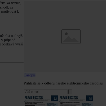
telka tvrdila,
zhodl, že
e motivovat k
ně růst nad výši
i v případě
e očekává vyšší
Časopis
Přihlaste se k odběru našeho elektronického časopisu