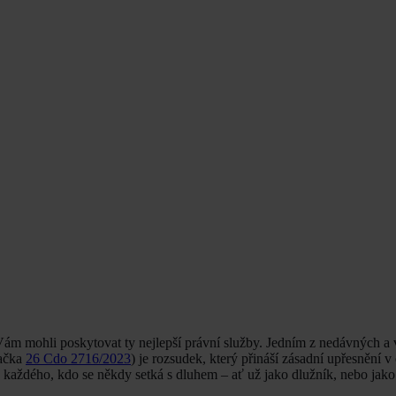
Vám mohli poskytovat ty nejlepší právní služby. Jedním z nedávných a 
načka
26 Cdo 2716/2023
) je rozsudek, který přináší zásadní upřesnění v 
aždého, kdo se někdy setká s dluhem – ať už jako dlužník, nebo jako 