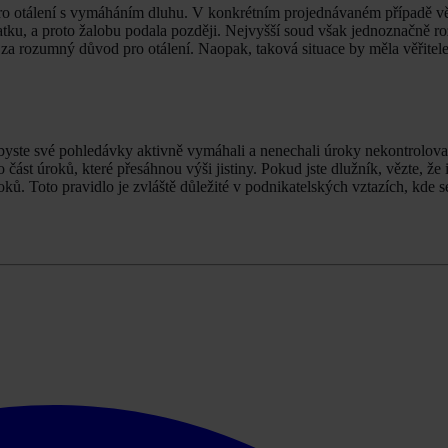
o otálení s vymáháním dluhu. V konkrétním projednávaném případě věři
tku, a proto žalobu podala později. Nejvyšší soud však jednoznačně ro
 za rozumný důvod pro otálení. Naopak, taková situace by měla věřitel
abyste své pohledávky aktivně vymáhali a nenechali úroky nekontrolova
ást úroků, které přesáhnou výši jistiny. Pokud jste dlužník, vězte, že 
. Toto pravidlo je zvláště důležité v podnikatelských vztazích, kde s