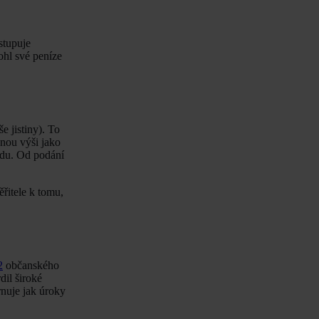
stupuje
ohl své peníze
e jistiny). To
jnou výši jako
oudu. Od podání
řitele k tomu,
2
občanského
dil široké
nuje jak úroky