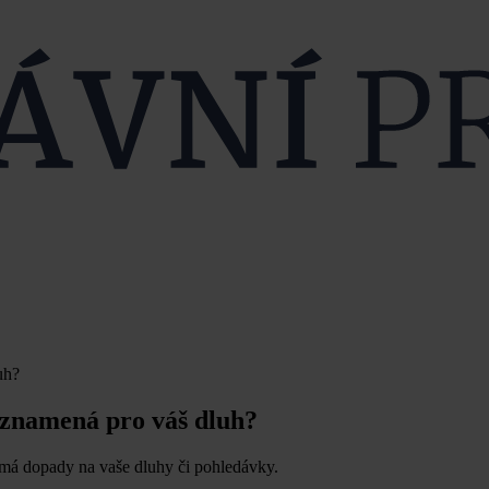
uh?
o znamená pro váš dluh?
aké má dopady na vaše dluhy či pohledávky.