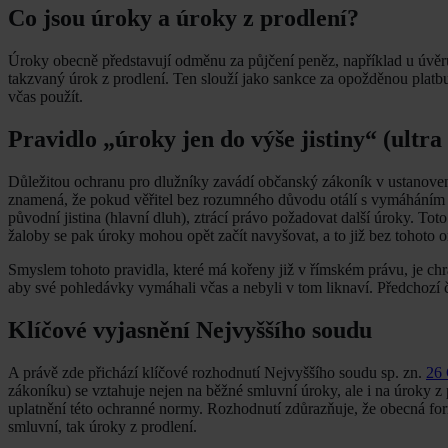
Co jsou úroky a úroky z prodlení?
Úroky obecně představují odměnu za půjčení peněz, například u úvěrů
takzvaný úrok z prodlení. Ten slouží jako sankce za opožděnou platbu 
včas použít.
Pravidlo „úroky jen do výše jistiny“ (ultr
Důležitou ochranu pro dlužníky zavádí občanský zákoník v ustanove
znamená, že pokud věřitel bez rozumného důvodu otálí s vymáháním dl
původní jistina (hlavní dluh), ztrácí právo požadovat další úroky. Tot
žaloby se pak úroky mohou opět začít navyšovat, a to již bez tohoto 
Smyslem tohoto pravidla, které má kořeny již v římském právu, je chr
aby své pohledávky vymáhali včas a nebyli v tom liknaví. Předchozí
Klíčové vyjasnění Nejvyššího soudu
A právě zde přichází klíčové rozhodnutí Nejvyššího soudu sp. zn.
26
zákoníku) se vztahuje nejen na běžné smluvní úroky, ale i na úroky z 
uplatnění této ochranné normy. Rozhodnutí zdůrazňuje, že obecná f
smluvní, tak úroky z prodlení.