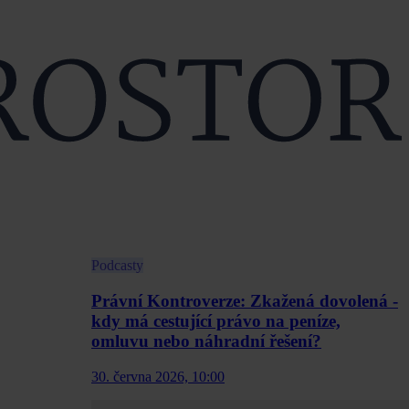
Podcasty
Právní Kontroverze: Zkažená dovolená -
kdy má cestující právo na peníze,
omluvu nebo náhradní řešení?
30. června 2026, 10:00