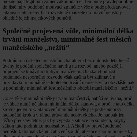
možné najít legitimní záměr zákonodárce. Ten bude pravděpodobně
do jisté míry podobný motivaci zmíněné výše a bude představovat
jakousi snahu neuvrhat rozvedené manžele do právní nejistoty
ohledně jejich majetkových poměrů.
Společně projevená vůle, minimální délka
trvání manželství, minimálně šest měsíců
manželského „nežití“
Podmínkou čistě technicistního charakteru bez nutnosti detailnější
úvahy je podání společného návrhu na rozvod, anebo pozdější
připojení se k návrhu druhým manželem. Otázka vhodnosti
podmínek nesporného rozvodu však začíná být zajímavá u
požadavku minimálně jednoletého trvání manželství, a obzvláště pak
u podmínky minimálně šestiměsíčního období manželského „nežití.“
Co se týče minimální délky trvání manželství, nabízí se úvaha, proč
je vůbec nutné nějakou minimální délku stanovit, a proč je tato délka
zrovna jeden rok. Stanovení minimální délky je podle autorky
racionální krok a v rámci práva nic neobvyklého. Je naopak jen
těžko představitelné, jak by vypadala situace na soudech, kdyby
zákon tuto podmínku neobsahoval. Ačkoli by pravděpodobně
nedošlo k dramatickému zahlcení soudů, absence spodní hranice by
dle autorky nemalý vliv na nápad rozvodových kauz dozajista měla.