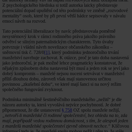
Z psychologického hlediska si totiž autorka laicky představuje
potenciální dopad upuštění od této podmínky ve změně „rozvodové
mentality“ osob, které by při první větší hádce sepisovaly v návalu
emocí návrh na rozvod.
Tato potenciální liberalizace by navíc představovala poměrně
nesystémový krok v rámci rodinného práva jakožto právního
odvětví se silným paternalistickým charakterem. Tyto úvahy
potvrzuje i vládní návrh novelizace občanského zákoníku –
sněmovní tisk č. 728/0
[1]
, který podmínku jednoročního trvání
manželství navrhuje zachovat. K otázce, proč je tato doba nastavená
jako jednoroční, je pak možné lehce pragmaticky konstatovat, že
nějakým způsobem doba nastavená být musí a jeden rok se jeví jako
dobrý kompromis – manželé nejsou nuceni setrvávat v manželství
příliš dlouhou dobu, zároveň však mají stanovenou určitou
povinnou „zkušební dobu“, ve které mají šanci si na nový režim
společného fungování zvyknout.
Podmínka minimálně šestiměsíčního manželského „nežití“ je dle
názoru autorky ta, která vyvolává nejvíce pochybností. Je dobré
připomenout, že dle ustanovení
§ 758
OZ spolu manžele nežijí,
„netvoří-li manželské či rodinné společenství, bez ohledu na to, zda
mají, popřípadě vedou rodinnou domácnost, s tím, že alespoň jeden
z manželů manželské společenství zjevně obnovit nechce.“
Klíčovou
informací tedy je, že manželé spolu mohou nežít i přes to, že stále