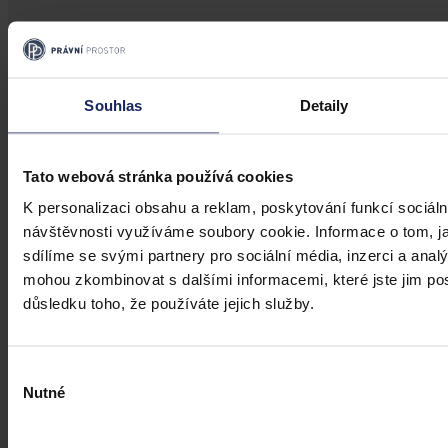
Články
Souhlas
Detaily
Kdy je možné sáhnout po jinak
urážlivých označeních?
Tato webová stránka používá cookies
K personalizaci obsahu a reklam, poskytování funkcí sociáln
Tento článek shrnuje nedávný rozsudek Evropského soudu pro
návštěvnosti využíváme soubory cookie. Informace o tom, j
lidská práva (ESLP) v kauze Mortensen proti Dánsku, který může
sehrát roli v dalším řešení obdobných případů na ochranu osobnosti,
sdílíme se svými partnery pro sociální média, inzerci a analý
zejména pokud se jedná o působení na sociálních sítích,
mohou zkombinovat s dalšími informacemi, které jste jim posk
předchozího jednání poškozeného a reálných základů pro hodnotící
důsledku toho, že používáte jejich služby.
úsudek.
Kolektiv autorů
•
3. srpna 2026, 07:37
Výběr
Nutné
souhlasu