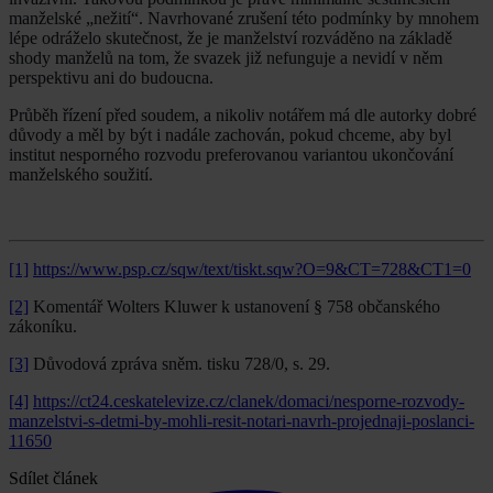
manželské „nežití“. Navrhované zrušení této podmínky by mnohem
lépe odráželo skutečnost, že je manželství rozváděno na základě
shody manželů na tom, že svazek již nefunguje a nevidí v něm
perspektivu ani do budoucna.
Průběh řízení před soudem, a nikoliv notářem má dle autorky dobré
důvody a měl by být i nadále zachován, pokud chceme, aby byl
institut nesporného rozvodu preferovanou variantou ukončování
manželského soužití.
[1]
https://www.psp.cz/sqw/text/tiskt.sqw?O=9&CT=728&CT1=0
[2]
Komentář Wolters Kluwer k ustanovení § 758 občanského
zákoníku.
[3]
Důvodová zpráva sněm. tisku 728/0, s. 29.
[4]
https://ct24.ceskatelevize.cz/clanek/domaci/nesporne-rozvody-
manzelstvi-s-detmi-by-mohli-resit-notari-navrh-projednaji-poslanci-
11650
Sdílet článek