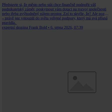
Představte si, že město nebo stát chce finančně podpořit váš
podnikatelský záměr, poskytnout vám dotaci na rozvoj společnosti
nebo třeba zvýhodněný nájem prostor. Zní to skvěle, že? Ale pozor
– právě jste vstoupili do světa veřejné podpory, který má svá přísná
pravidla.
expertní skupina Frank Bold
•
6. srpna 2026, 07:39