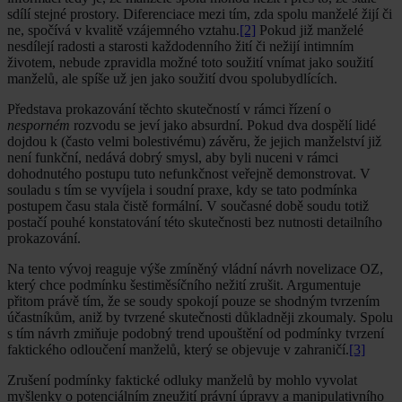
sdílí stejné prostory. Diferenciace mezi tím, zda spolu manželé žijí či
ne, spočívá v kvalitě vzájemného vztahu.
[2]
Pokud již manželé
nesdílejí radosti a starosti každodenního žití či nežijí intimním
životem, nebude zpravidla možné toto soužití vnímat jako soužití
manželů, ale spíše už jen jako soužití dvou spolubydlících.
Představa prokazování těchto skutečností v rámci řízení o
nesporném
rozvodu se jeví jako absurdní. Pokud dva dospělí lidé
dojdou k (často velmi bolestivému) závěru, že jejich manželství již
není funkční, nedává dobrý smysl, aby byli nuceni v rámci
dohodnutého postupu tuto nefunkčnost veřejně demonstrovat. V
souladu s tím se vyvíjela i soudní praxe, kdy se tato podmínka
postupem času stala čistě formální. V současné době soudu totiž
postačí pouhé konstatování této skutečnosti bez nutnosti detailního
prokazování.
Na tento vývoj reaguje výše zmíněný vládní návrh novelizace OZ,
který chce podmínku šestiměsíčního nežití zrušit. Argumentuje
přitom právě tím, že se soudy spokojí pouze se shodným tvrzením
účastníkům, aniž by tvrzené skutečnosti důkladněji zkoumaly. Spolu
s tím návrh zmiňuje podobný trend upouštění od podmínky tvrzení
faktického odloučení manželů, který se objevuje v zahraničí.
[3]
Zrušení podmínky faktické odluky manželů by mohlo vyvolat
myšlenky o potenciálním zneužití právní úpravy a manipulativního