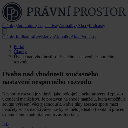
Články
•
Judikatura
•
Legislativa
•
Aktuality
•
Akce
•
Podcasty
Články
Judikatura
Legislativa
Aktuality
Akce
Podcasty
Portál
Články
Úvaha nad vhodností současného nastavení nesporného
rozvodu
Úvaha nad vhodností současného
nastavení nesporného rozvodu
Nesporný rozvod je vnímán jako pokojný a nekontroverzní způsob
ukončení manželství. Je postaven na shodě manželů, která umožňuje
soudní vyřešení věci zjednodušit. Právě díky absenci sporu mezi
manžely se tak nabízí závěr, že by se mělo jednat o flexibilní proces
s minimálními autoritativními zásahy státu.
KB