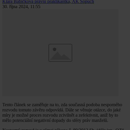
Klára Babičková
právní praktikantka, AK Sopuch
30. října 2024, 11:55
Tento článek se zaměřuje na to, zda současná podoba nesporného
rozvodu tomuto závěru odpovídá. Dále se věnuje otázce, do jaké
míry je možné proces rozvodu zcivilnět a zefektivnit, aniž by to
mělo potenciální negativní dopady do sféry práv manželů.