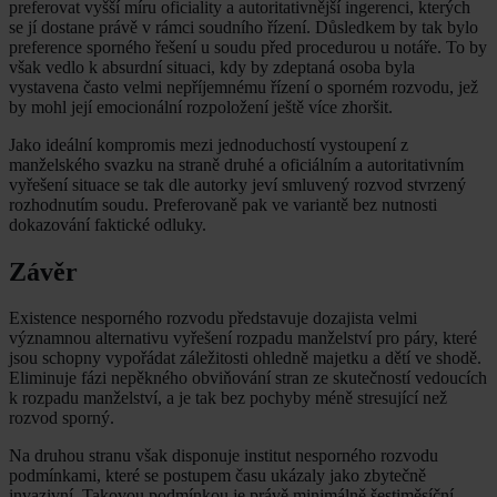
preferovat vyšší míru oficiality a autoritativnější ingerenci, kterých
se jí dostane právě v rámci soudního řízení. Důsledkem by tak bylo
preference sporného řešení u soudu před procedurou u notáře. To by
však vedlo k absurdní situaci, kdy by zdeptaná osoba byla
vystavena často velmi nepříjemnému řízení o sporném rozvodu, jež
by mohl její emocionální rozpoložení ještě více zhoršit.
Jako ideální kompromis mezi jednoduchostí vystoupení z
manželského svazku na straně druhé a oficiálním a autoritativním
vyřešení situace se tak dle autorky jeví smluvený rozvod stvrzený
rozhodnutím soudu. Preferovaně pak ve variantě bez nutnosti
dokazování faktické odluky.
Závěr
Existence nesporného rozvodu představuje dozajista velmi
významnou alternativu vyřešení rozpadu manželství pro páry, které
jsou schopny vypořádat záležitosti ohledně majetku a dětí ve shodě.
Eliminuje fázi nepěkného obviňování stran ze skutečností vedoucích
k rozpadu manželství, a je tak bez pochyby méně stresující než
rozvod sporný.
Na druhou stranu však disponuje institut nesporného rozvodu
podmínkami, které se postupem času ukázaly jako zbytečně
invazivní. Takovou podmínkou je právě minimálně šestiměsíční