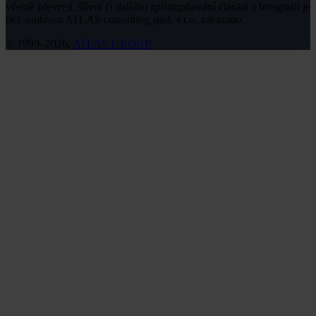
včetně převzetí, šíření či dalšího zpřístupňování článků a fotografií je
bez souhlasu ATLAS consulting spol. s r.o. zakázáno.
© 1999–2026,
ATLAS GROUP