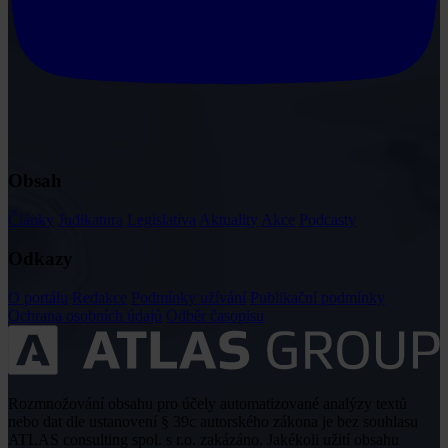
Obsah
Články
Judikatura
Legislativa
Aktuality
Akce
Podcasty
Odkazy
O portálu
Redakce
Podmínky užívání
Publikační podmínky
Ochrana osobních údajů
Odběr časopisu
Rozmnožování obsahu pro účely automatizované analýzy textů
nebo dat dle ustanovení § 39c autorského zákona je bez souhlasu
ATLAS consulting spol. s r.o. zakázáno. Jakékoli užití obsahu