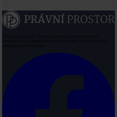
Právní portál, jehož cílovou skupinou jsou nejenom právní
profesionálové a zástupci právnických profesí, ale všichni, kteří
potřebují právní informace.