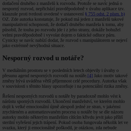
dotlačení druhého z manželů k rozvodu. Protože se navíc jedná o
nesporný rozvod, nepřichází pravděpodobně v úvahu aplikace tzv.
klauzule proti tvrdosti uvedené v ustanovení
§ 755 odst. 2 písm. b)
OZ. Zde autorka konstatuje, že pokud má jeden z manželů takové
manipulativní schopnosti, že dotlačí druhého manžela k tomu, aby
působil, že touha po rozvodu jde i z jeho strany, dokáže bohužel
velmi pravděpodobně i vyvolat dojem o faktické odluce páru.
Cynicky se navíc nabízí dodat, že rozvod s manipulátorem se nejeví
jako extrémně nevýhodná situace.
Nesporný rozvod u notáře?
V mediálním prostoru se v posledních letech objevily i úvahy o
přesunu agend nesporných rozvodů na notáře.
[4]
Jako motiv takové
změny bývá uváděna větší příjemnost celé procedury. Autorka však
v souvislosti s těmito hlasy upozorňuje i na potenciální rizika změny.
Řešení nesporných rozvodů u notáře by paradoxně mohlo vést k
nárůstu sporných rozvodů. Ukončení manželství, ve kterém mohlo
dojít k velké emocionální újmě alespoň jedné ze stran, v jakémsi
zrychleném a automatizovaném procesu u notáře by se dle názoru
autorky mohlo některým manželům cítícím křivdu jevit jako příliš
sterilní vyřešení jejich trápení. Pokud osoba fungovala několik let ve
svazku, který ji emocionálně poškodil, je otázkou, zda nebude