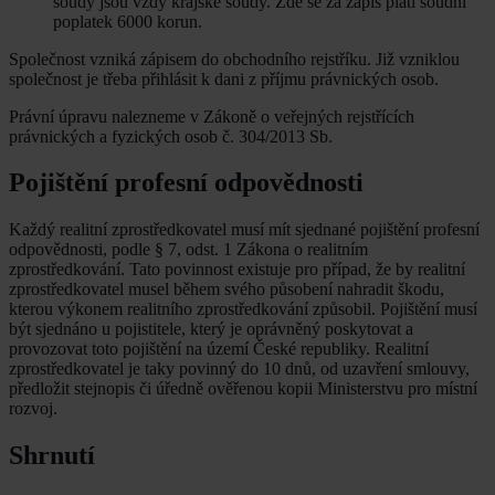
soudy jsou vždy krajské soudy. Zde se za zápis platí soudní
poplatek 6000 korun.
Společnost vzniká zápisem do obchodního rejstříku. Již vzniklou
společnost je třeba přihlásit k dani z příjmu právnických osob.
Právní úpravu nalezneme v Zákoně o veřejných rejstřících
právnických a fyzických osob č. 304/2013 Sb.
Pojištění profesní odpovědnosti
Každý realitní zprostředkovatel musí mít sjednané pojištění profesní
odpovědnosti, podle § 7, odst. 1 Zákona o realitním
zprostředkování. Tato povinnost existuje pro případ, že by realitní
zprostředkovatel musel během svého působení nahradit škodu,
kterou výkonem realitního zprostředkování způsobil. Pojištění musí
být sjednáno u pojistitele, který je oprávněný poskytovat a
provozovat toto pojištění na území České republiky. Realitní
zprostředkovatel je taky povinný do 10 dnů, od uzavření smlouvy,
předložit stejnopis či úředně ověřenou kopii Ministerstvu pro místní
rozvoj.
Shrnutí