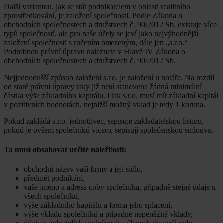
Další variantou, jak se stát podnikatelem v oblasti realitního
zprostředkování, je založení společnosti. Podle Zákona o
obchodních společnostech a družstvech č. 90/2012 Sb. existuje více
typů společností, ale pro naše účely se jeví jako nejvýhodnější
založení společnosti s ručením omezeným, dále jen „s.r.o.“
Podrobnou právní úpravu naleznete v Hlavě IV Zákona o
obchodních společnostech a družstvech č. 90/2012 Sb.
Nejjednodušší způsob založení s.r.o. je založení u notáře. Na rozdíl
od staré právní úpravy taky již není stanovena žádná minimální
částka výše základního kapitálu. I tak s.r.o. musí mít základní kapitál
v pozitivních hodnotách, nejnižší možný vklad je tedy 1 koruna.
Pokud zakládá s.r.o. jednotlivec, sepisuje zakladatelskou listinu,
pokud je ovšem společníků vícero, sepisují společenskou smlouvu.
Ta musí obsahovat určité náležitosti:
obchodní název vaší firmy a její sídlo,
předmět podnikání,
vaše jméno a adresa coby společníka, případně stejné údaje u
všech společníků,
výše základního kapitálu a forma jeho splacení,
výše vkladu společníků a případné nepeněžité vklady,
údaje o jednatelích společnosti a členech dozorčí rady,