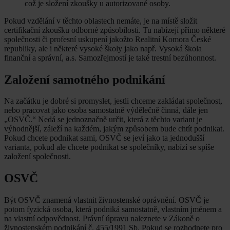
což je složení zkoušky u autorizované osoby.
Pokud vzdělání v těchto oblastech nemáte, je na místě složit
certifikační zkoušku odborné způsobilosti. Tu nabízejí přímo některé
společnosti či profesní uskupení jakožto Realitní Komora České
republiky, ale i některé vysoké školy jako např. Vysoká škola
finanční a správní, a.s. Samozřejmostí je také trestní bezúhonnost.
Založení samotného podnikání
Na začátku je dobré si promyslet, jestli chceme zakládat společnost,
nebo pracovat jako osoba samostatně výdělečně činná, dále jen
„OSVČ.“ Nedá se jednoznačně určit, která z těchto variant je
výhodnější, záleží na každém, jakým způsobem bude chtít podnikat.
Pokud chcete podnikat sami, OSVČ se jeví jako ta jednodušší
varianta, pokud ale chcete podnikat se společníky, nabízí se spíše
založení společnosti.
OSVČ
Být OSVČ znamená vlastnit živnostenské oprávnění. OSVČ je
potom fyzická osoba, která podniká samostatně, vlastním jménem a
na vlastní odpovědnost. Právní úpravu naleznete v Zákoně o
živnostenském podnikání č. 455/1991 Sb. Pokud se rozhodnete pro