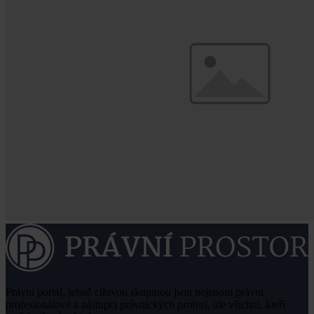
Právní portál, jehož cílovou skupinou jsou nejenom právní
profesionálové a zástupci právnických profesí, ale všichni, kteří