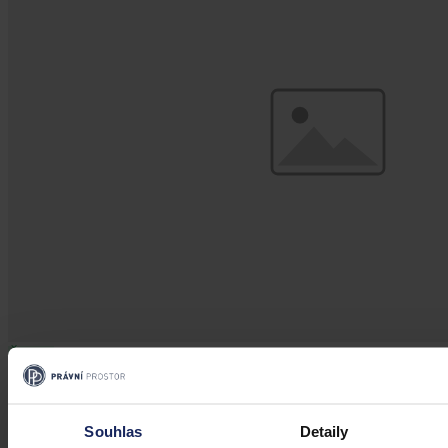
Články
Budoucnost dokazování před soudy v
době AI
Souhlas
Detaily