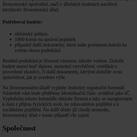
živnostenské oprávnění, stačí v úředních hodinách navštívit
kterýkoliv živnostenský úřad.
Potřebovat budete:
občanský průkaz,
1000 korun na správní poplatek
případně další dokumenty, které máte povinnost doložit ke
svému oboru podnikání.
Realitní podnikání je živností vázanou, nikoliv volnou. Doložit
budete muset buď diplom, maturitní vysvědčení, certifikát o
provedené zkoušce, či další dokumenty, kterými doložíte svou
způsobilost, jak je uvedeno výše.
Na živnostenském úřadě vyplníte Jednotný registrační formulář.
Následně vám bude přiděleno Identifikační číslo, uváděné jako IČ.
Vyplněním tohoto formuláře ohlásíte živnost a taky se zaregistrujete
k dani z příjmu fyzických osob, ke zdravotnímu pojištění a k
sociálnímu pojištění. Na další úřady již chodit nemusíte,
živnostenský úřad v tomto případě vše zajistí.
Společnost