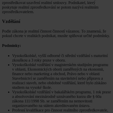
zprostředkovat uzavření realitní smlouvy. Podnikatel, který
poskytuje realitní zprostředkování se potom nazývá realitním
zprostředkovatelem.
Vzdělání
Podle zákona je realitní činnost činností vázanou. To znamená, že
pokud chcete v realitách podnikat, musíte splňovat určité podmínky.
Podmínky:
Vysokoškolské, vyšší odborné či střední vzdělání s maturitní
zkouškou a 3 roky praxe v oboru.
Vysokoškolské vzdělání v magisterském studijním programu
v oblasti, Ekonomických oborů zaměřených na ekonomii,
finance nebo marketing a obchod, Právo nebo v oblasti
Stavebnictví se zaměřením na stavitelství nebo přípravu a
realizaci staveb, nebo obdobné vzdělání, které bylo získáno
studiem na vysoké škole.
Vysokoškolské vzdělání v bakalářském programu, 1 rok praxe
a absolvování mezinárodně uznávaného kurzu dle § 60a
zákona 111/1998 Sb. se zaměřením na nemovitosti
organizovaného na státem akreditovaném ústavu.
Profesní kvalifikace pro činnost realitního zprostředkovatele,