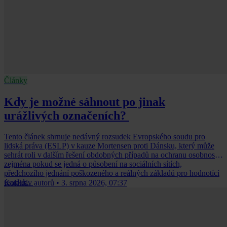
Články
Kdy je možné sáhnout po jinak
urážlivých označeních?
Tento článek shrnuje nedávný rozsudek Evropského soudu pro
lidská práva (ESLP) v kauze Mortensen proti Dánsku, který může
sehrát roli v dalším řešení obdobných případů na ochranu osobnosti,
zejména pokud se jedná o působení na sociálních sítích,
předchozího jednání poškozeného a reálných základů pro hodnotící
úsudek.
Kolektiv autorů
•
3. srpna 2026, 07:37