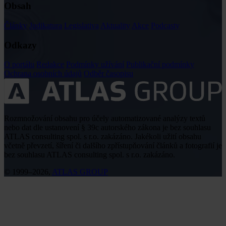
Obsah
Články
Judikatura
Legislativa
Aktuality
Akce
Podcasty
Odkazy
O portálu
Redakce
Podmínky užívání
Publikační podmínky
Ochrana osobních údajů
Odběr časopisu
Rozmnožování obsahu pro účely automatizované analýzy textů
nebo dat dle ustanovení § 39c autorského zákona je bez souhlasu
ATLAS consulting spol. s r.o. zakázáno. Jakékoli užití obsahu
včetně převzetí, šíření či dalšího zpřístupňování článků a fotografií je
bez souhlasu ATLAS consulting spol. s r.o. zakázáno.
© 1999–2026,
ATLAS GROUP