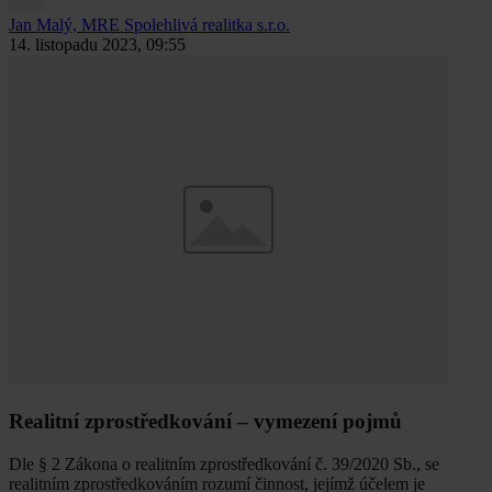
Jan Malý, MRE
Spolehlivá realitka s.r.o.
14. listopadu 2023, 09:55
Realitní zprostředkování – vymezení pojmů
Dle § 2 Zákona o realitním zprostředkování č. 39/2020 Sb., se
realitním zprostředkováním rozumí činnost, jejímž účelem je