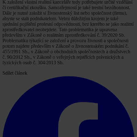
K založení vlastní realitní kanceláře tedy potřebujete určité vzdělání
či certifikační zkoušku. Samozřejmostí je také trestní bezúhonnost.
Dále je nutné založit si živnostenský list nebo společnost (firmu),
abyste se stali podnikatelem. Velmi důležitým krojem je také
sjednání pojištění profesní odpovědnosti, bez kterého se jako realitní
zprostředkovatel neobejdete. Tato problematika je upravena
především v Zákoně o realitním zprostředkování č. 39/2020 Sb.
Problematiku týkající se založení a provozu živnosti a společnosti
potom najdete především v Zákoně o živnostenském podnikání č.
455/1991 Sb., v Zákoně o obchodních společnostech a družstvech
č. 90/2012 Sb., v Zákoně o veřejných rejstřících právnických a
fyzických osob č. 304/2013 Sb.
Sdílet článek