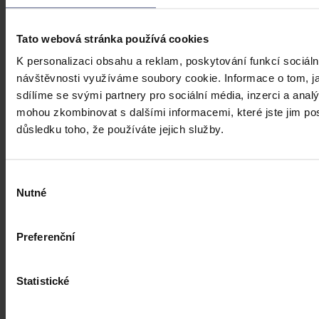
Umělá inteligence změní soudní proces. Je možné dnes považovat
digitální důkazy za věrohodné? Výzvy pro justici v době AI.
Tato webová stránka používá cookies
K personalizaci obsahu a reklam, poskytování funkcí sociáln
návštěvnosti využíváme soubory cookie. Informace o tom, j
Hana Marešová
•
31. července 2026, 07:36
sdílíme se svými partnery pro sociální média, inzerci a analý
mohou zkombinovat s dalšími informacemi, které jste jim posk
důsledku toho, že používáte jejich služby.
Výběr
Nutné
souhlasu
Preferenční
Statistické