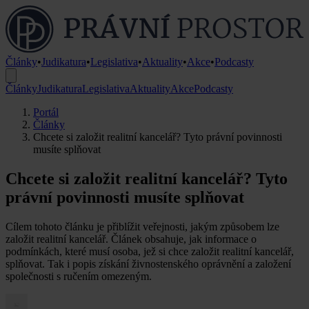
Články
•
Judikatura
•
Legislativa
•
Aktuality
•
Akce
•
Podcasty
Články
Judikatura
Legislativa
Aktuality
Akce
Podcasty
Portál
Články
Chcete si založit realitní kancelář? Tyto právní povinnosti
musíte splňovat
Chcete si založit realitní kancelář? Tyto
právní povinnosti musíte splňovat
Cílem tohoto článku je přiblížit veřejnosti, jakým způsobem lze
založit realitní kancelář. Článek obsahuje, jak informace o
podmínkách, které musí osoba, jež si chce založit realitní kancelář,
splňovat. Tak i popis získání živnostenského oprávnění a založení
společnosti s ručením omezeným.