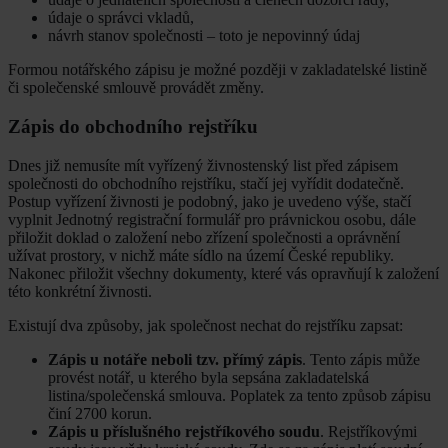
údaje o správci vkladů,
návrh stanov společnosti – toto je nepovinný údaj
Formou notářského zápisu je možné později v zakladatelské listině
či společenské smlouvě provádět změny.
Zápis do obchodního rejstříku
Dnes již nemusíte mít vyřízený živnostenský list před zápisem
společnosti do obchodního rejstříku, stačí jej vyřídit dodatečně.
Postup vyřízení živnosti je podobný, jako je uvedeno výše, stačí
vyplnit Jednotný registrační formulář pro právnickou osobu, dále
přiložit doklad o založení nebo zřízení společnosti a oprávnění
užívat prostory, v nichž máte sídlo na území České republiky.
Nakonec přiložit všechny dokumenty, které vás opravňují k založení
této konkrétní živnosti.
Existují dva způsoby, jak společnost nechat do rejstříku zapsat:
Zápis u notáře neboli tzv. přímý zápis
. Tento zápis může
provést notář, u kterého byla sepsána zakladatelská
listina/společenská smlouva. Poplatek za tento způsob zápisu
činí 2700 korun.
Zápis u příslušného rejstříkového soudu
. Rejstříkovými