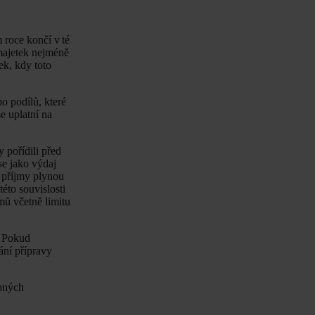
roce končí v té
 majetek nejméně
ek, kdy toto
o podílů, které
e uplatní na
 pořídili před
se jako výdaj
a příjmy plynou
éto souvislosti
mů včetně limitu
? Pokud
ání přípravy
ebných