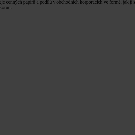
eje cenných papírů a podílů v obchodních korporacích ve formě, jak ji
korun.