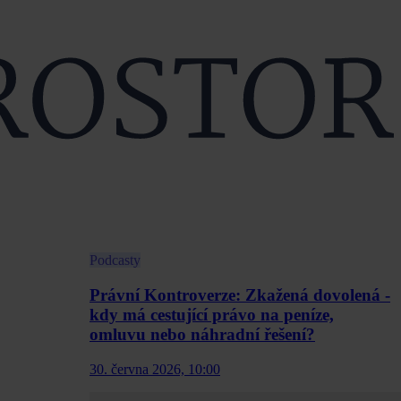
Podcasty
Právní Kontroverze: Zkažená dovolená -
kdy má cestující právo na peníze,
omluvu nebo náhradní řešení?
30. června 2026, 10:00