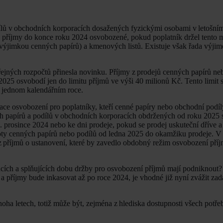
lů v obchodních korporacích dosažených fyzickými osobami v letošním 
to příjmy do konce roku 2024 osvobozené, pokud poplatník držel tento
 výjimkou cenných papírů) a kmenových listů. Existuje však řada výjim
eřejných rozpočtů přinesla novinku. Příjmy z prodejů cenných papírů neb
25 osvobodí jen do limitu příjmů ve výši 40 milionů Kč. Tento limit s
v jednom kalendářním roce.
ce osvobození pro poplatníky, kteří cenné papíry nebo obchodní podíly
ch papírů a podílů v obchodních korporacích obdržených od roku 2025 
. prosince 2024 nebo ke dni prodeje, pokud se prodej uskuteční dříve 
oty cenných papírů nebo podílů od ledna 2025 do okamžiku prodeje. V t
z příjmů o ustanovení, které by zavedlo obdobný režim osvobození příj
acích a splňujících dobu držby pro osvobození příjmů mají podniknout
a příjmy bude inkasovat až po roce 2024, je vhodné již nyní zvážit zad
ha letech, totiž může být, zejména z hlediska dostupnosti všech potř