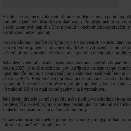
Všeobecně známé osvobození příjmů z prodeje cenných papírů a podí
podobě, v jaké bylo historicky uplatňováno. Pro připomenutí jsou ty
3 roky u cenných papírů a 5 let u podílů v obchodních korporacích (s
osvobození nelze uplatnit.
Novela zákona o daních z příjmů přijatá v souvislosti s konsolidací v
jsou z důvodu splnění stanovené doby držby osvobozené, se od roku 20
veškeré příjmy z prodeje všech cenných papírů a obchodních podílů 
Schválené znění příslušných ustanovení nakonec zmírnilo dopad limita
rokem 2025. Je totiž umožněno, aby u příjmů z prodeje těchto cenný
uplatnila tržní hodnota stanovená podle zákona o oceňování ke dni 31
až v roce 2025. Efektivně tedy prodávající zdaní pouze zvýšení hodn
lze zmínit, že v současné době se navrhuje doplnění zákona o daních 
40 milionů Kč jako mají cenné papíry i na kryptoaktiva.
Jaké kroky držitelé cenných papírů nebo podílů v obchodních korpor
prodávající očekává příjmy z prodeje přesahující 40 milionů Kč ročně 
znaleckého posudku na ocenění tržní hodnoty.
Zpracování posudku zpětně, pokud by samotný prodej probíhal po mno
informací, poměrně komplikované.