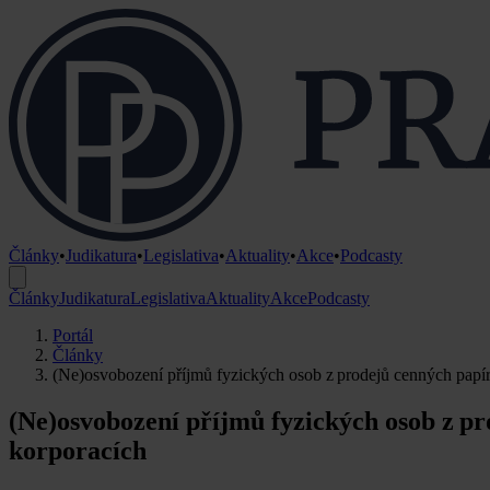
Články
•
Judikatura
•
Legislativa
•
Aktuality
•
Akce
•
Podcasty
Články
Judikatura
Legislativa
Aktuality
Akce
Podcasty
Portál
Články
(Ne)osvobození příjmů fyzických osob z prodejů cenných papír
(Ne)osvobození příjmů fyzických osob z pr
korporacích