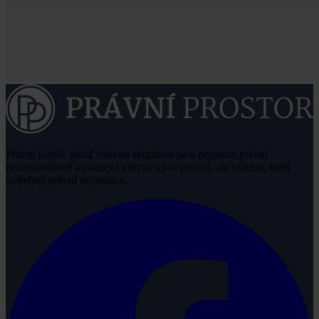
Právní portál, jehož cílovou skupinou jsou nejenom právní
profesionálové a zástupci právnických profesí, ale všichni, kteří
potřebují právní informace.