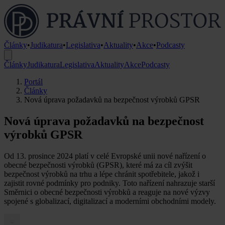
Články
•
Judikatura
•
Legislativa
•
Aktuality
•
Akce
•
Podcasty
Články
Judikatura
Legislativa
Aktuality
Akce
Podcasty
Portál
Články
Nová úprava požadavků na bezpečnost výrobků GPSR
Nová úprava požadavků na bezpečnost
výrobků GPSR
Od 13. prosince 2024 platí v celé Evropské unii nové nařízení o
obecné bezpečnosti výrobků (GPSR), které má za cíl zvýšit
bezpečnost výrobků na trhu a lépe chránit spotřebitele, jakož i
zajistit rovné podmínky pro podniky. Toto nařízení nahrazuje starší
Směrnici o obecné bezpečnosti výrobků a reaguje na nové výzvy
spojené s globalizací, digitalizací a moderními obchodními modely.