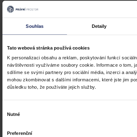
Souhlas
Detaily
Tato webová stránka používá cookies
K personalizaci obsahu a reklam, poskytování funkcí sociáln
návštěvnosti využíváme soubory cookie. Informace o tom, j
sdílíme se svými partnery pro sociální média, inzerci a analý
mohou zkombinovat s dalšími informacemi, které jste jim posk
důsledku toho, že používáte jejich služby.
Výběr
Nutné
souhlasu
Články
Kdy je možné sáhnout po jinak
Preferenční
urážlivých označeních?