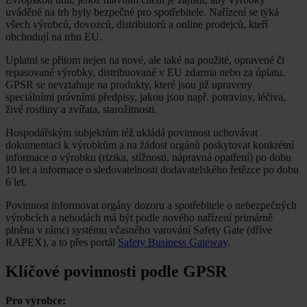
uváděné na trh byly bezpečné pro spotřebitele. Nařízení se týká
všech výrobců, dovozců, distributorů a online prodejců, kteří
obchodují na trhu EU.
Uplatní se přitom nejen na nové, ale také na použité, opravené či
repasované výrobky, distribuované v EU zdarma nebo za úplatu.
GPSR se nevztahuje na produkty, které jsou již upraveny
speciálními právními předpisy, jakou jsou např. potraviny, léčiva,
živé rostliny a zvířata, starožitnosti.
Hospodářským subjektům též ukládá povinnost uchovávat
dokumentaci k výrobkům a na žádost orgánů poskytovat konkrétní
informace o výrobku (rizika, stížnosti, nápravná opatření) po dobu
10 let a informace o sledovatelnosti dodavatelského řetězce po dobu
6 let.
Povinnost informovat orgány dozoru a spotřebitele o nebezpečných
výrobcích a nehodách má být podle nového nařízení primárně
plněna v rámci systému včasného varování Safety Gate (dříve
RAPEX), a to přes portál
Safety Business Gateway
.
Klíčové povinnosti podle GPSR
Pro výrobce: