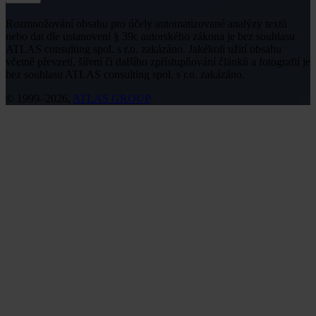
Rozmnožování obsahu pro účely automatizované analýzy textů
nebo dat dle ustanovení § 39c autorského zákona je bez souhlasu
ATLAS consulting spol. s r.o. zakázáno. Jakékoli užití obsahu
včetně převzetí, šíření či dalšího zpřístupňování článků a fotografií je
bez souhlasu ATLAS consulting spol. s r.o. zakázáno.
© 1999–2026,
ATLAS GROUP