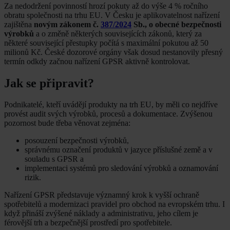
Za nedodržení povinností hrozí pokuty až do výše 4 % ročního
obratu společnosti na trhu EU. V Česku je aplikovatelnost nařízení
zajištěna
novým zákonem č.
387/2024
Sb., o obecné bezpečnosti
výrobků
a o změně některých souvisejících zákonů, který za
některé související přestupky počítá s maximální pokutou až 50
milionů Kč. České dozorové orgány však dosud nestanovily přesný
termín odkdy začnou nařízení GPSR aktivně kontrolovat.
Jak se připravit?
Podnikatelé, kteří uvádějí produkty na trh EU, by měli co nejdříve
provést audit svých výrobků, procesů a dokumentace. Zvýšenou
pozornost bude třeba věnovat zejména:
posouzení bezpečnosti výrobků,
správnému označení produktů v jazyce příslušné země a v
souladu s GPSR a
implementaci systémů pro sledování výrobků a oznamování
rizik.
Nařízení GPSR představuje významný krok k vyšší ochraně
spotřebitelů a modernizaci pravidel pro obchod na evropském trhu. I
když přináší zvýšené náklady a administrativu, jeho cílem je
férovější trh a bezpečnější prostředí pro spotřebitele.