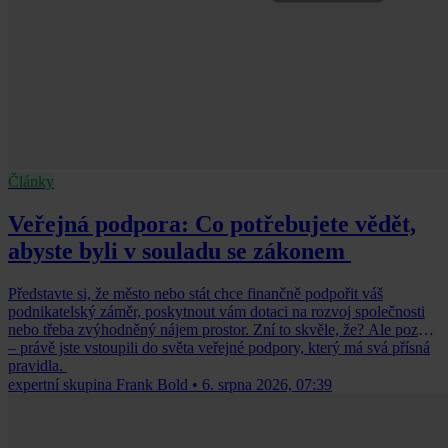
Články
Veřejná podpora: Co potřebujete vědět,
abyste byli v souladu se zákonem
Představte si, že město nebo stát chce finančně podpořit váš
podnikatelský záměr, poskytnout vám dotaci na rozvoj společnosti
nebo třeba zvýhodněný nájem prostor. Zní to skvěle, že? Ale pozor
– právě jste vstoupili do světa veřejné podpory, který má svá přísná
pravidla.
expertní skupina Frank Bold
•
6. srpna 2026, 07:39