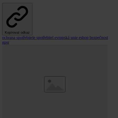
Kopírovat odkaz
ochrana spotřebitele
spotřebitel
evropská unie
eshop
bezpečnost
gpsr