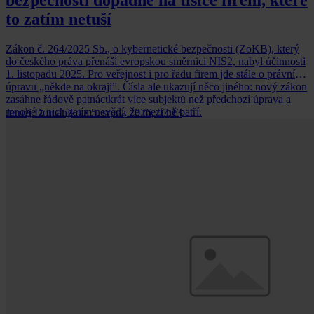
to zatím netuší
Zákon č. 264/2025 Sb., o kybernetické bezpečnosti (ZoKB), který
do českého práva přenáší evropskou směrnici NIS2, nabyl účinnosti
1. listopadu 2025. Pro veřejnost i pro řadu firem jde stále o právní
úpravu „někde na okraji”. Čísla ale ukazují něco jiného: nový zákon
zasáhne řádově patnáctkrát více subjektů než předchozí úprava a
mnohé z nich zatím nevědí, že mezi ně patří.
Jernej Domanjko
•
5. srpna 2026, 07:13