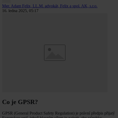
Mgr. Adam Felix, LL.M.
advokát, Felix a spol. AK, s.r.o.
16. ledna 2025, 05:17
Co je GPSR?
GPSR (General Product Safety Regulation) je právní předpis přijatý
Evropskou unií, jehož hlavním cílem je zajistit, aby výrobky