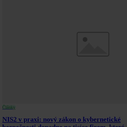
Články
NIS2 v praxi: nový zákon o kybernetické
bezpečnosti dopadne na tisíce firem, které