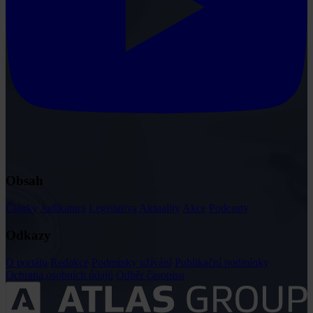
Obsah
Články
Judikatura
Legislativa
Aktuality
Akce
Podcasty
Odkazy
O portálu
Redakce
Podmínky užívání
Publikační podmínky
Ochrana osobních údajů
Odběr časopisu