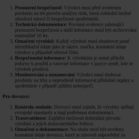
Posouzení bezpečnosti
: Výrobci musí před uvedením
produktu na trh provést analýzu rizik, která zohlední možné
ohrožení zdraví či bezpečnosti spotřebitelů.
Technická dokumentace
: Povinná evidence zahrnující
posouzení bezpečnosti a další informace musí být archivována
minimálně 10 let.
Označení výrobků
: Každý výrobek musí obsahovat jasné
identifikační údaje jako je název, značka, kontaktní údaje
výrobce a případně sériové číslo.
Bezpečnostní informace
: K výrobkům je nutné přiložit
pokyny k použití a varovné informace v jazyce země, kde se
výrobek prodává.
Monitorování a oznamování
: Výrobci musí sledovat
produkty na trhu a neprodleně informovat příslušné orgány a
spotřebitele v případě zjištění nebezpečí.
Pro dovozce:
Kontrola souladu
: Dovozci musí zajistit, že výrobky splňují
evropské standardy a mají potřebnou dokumentaci.
Trasovatelnost
: Zajištění možnosti dohledání původu
výrobků a jejich dodavatelského řetězce.
Označení a dokumentace
: Na obalu musí být uvedeny
kontaktní údaje dovozce, který je zároveň odpovědný za