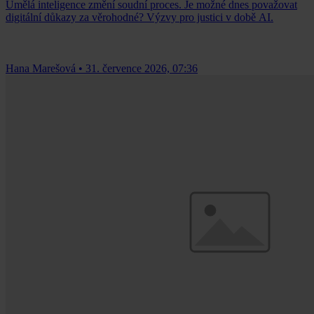
Umělá inteligence změní soudní proces. Je možné dnes považovat
digitální důkazy za věrohodné? Výzvy pro justici v době AI.
Hana Marešová
•
31. července 2026, 07:36