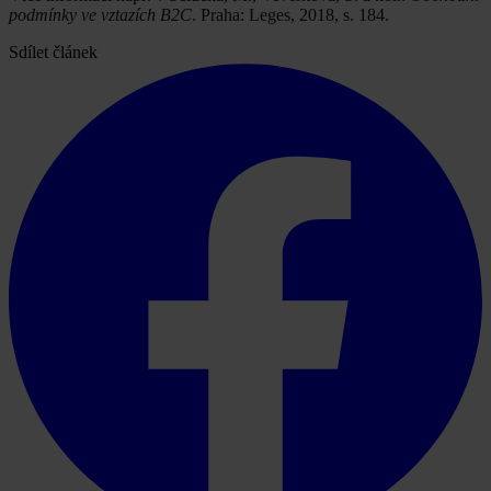
podmínky ve vztazích B2C
. Praha: Leges, 2018, s. 184.
Sdílet článek