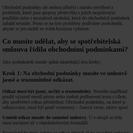
Obchodní podmínky ale mohou přinést i mnoho nevýhod a
problémů, které jsou spojeny především s jejich nesprávným
použitím nebo s neznalostí ujednání, která do obchodních podmínek
zařadit nesmíte. Proto se na tyto problémy podíváme podrobněji,
abyste se jim mohli ve svém byznysu vyhnout.
Co musíte udělat, aby se spotřebitelská
smlouva řídila obchodními podmínkami?
Jako podnikatelé musíte splnit následující dva kroky:
Krok 1: Na obchodní podmínky musíte ve smlouvě
jasně a srozumitelně odkázat.
Odkaz musí být jasný, určitý a srozumitelný
. Nesmíte například
použít výrazně menší písmo nebo změnit podbarvení textu s cílem,
aby spotřebitel odkaz přehlédnul. Obchodní podmínky, na které je
odkazováno, musí být jasně vymezeny – časová verze, název apod.
Umístit odkaz musíte do samotné smlouvy
. U e-shopů se tedy
musí nacházet už v objednávkovém formuláři.
Nesprávně by bylo, kdyby se odkaz objevil až po uzavření smlouvy