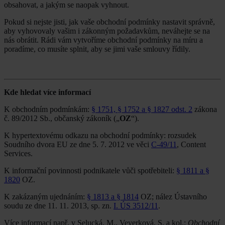
obsahovat, a jakým se naopak vyhnout.
Pokud si nejste jisti, jak vaše obchodní podmínky nastavit správně,
aby vyhovovaly vašim i zákonným požadavkům, neváhejte se na
nás obrátit. Rádi vám vytvoříme obchodní podmínky na míru a
poradíme, co musíte splnit, aby se jimi vaše smlouvy řídily.
Kde hledat více informací
K obchodním podmínkám:
§ 1751, § 1752 a § 1827 odst. 2
zákona
č. 89/2012 Sb., občanský zákoník („
OZ
“).
K hypertextovému odkazu na obchodní podmínky: rozsudek
Soudního dvora EU ze dne 5. 7. 2012 ve věci
C-49/11
, Content
Services.
K informační povinnosti podnikatele vůči spotřebiteli:
§ 1811 a §
1820
OZ.
K zakázaným ujednáním:
§ 1813 a § 1814
OZ; nález Ústavního
soudu ze dne 11. 11. 2013, sp. zn.
I. ÚS 3512/11
.
Více informací např. v Selucká, M., Veverková, S. a kol.:
Obchodní