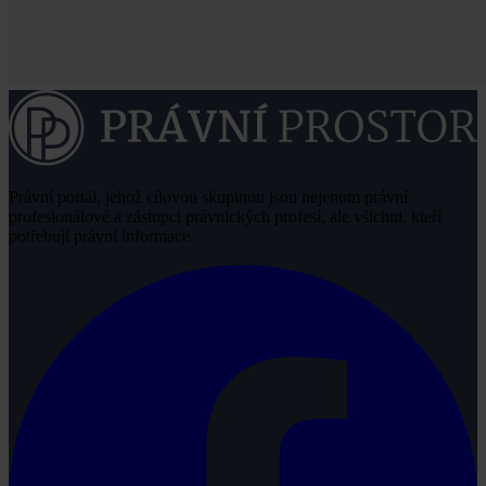
Právní portál, jehož cílovou skupinou jsou nejenom právní
profesionálové a zástupci právnických profesí, ale všichni, kteří
potřebují právní informace.