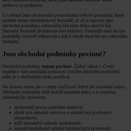
smlouvy za podpisem.
U e-shopů jsou obchodními podmínkami veškeré podmínky, které
umístíte mimo objednávkový formulář, ať už je nazvete jako
obchodní podmínky, reklamační řád nebo třeba záruční řád.
Samotný formulář představuje text smlouvy. Formulář musí na tyto
podmínky zároveň odkazovat a jejich obsah musí být pro zákazníka
dostupný.
Jsou obchodní podmínky povinné?
Obchodní podmínky
nejsou povinné
. Žádný zákon v České
republice vám neukládá povinnost vytvářet obchodní podmínky
nebo je v obchodním styku používat.
Na druhou stranu jde o velmi využívané řešení při uzavírání smluv.
Obchodní podmínky totiž dokáží usnadnit práci, a to zejména
následujícím způsobem:
zjednoduší proces uzavírání smlouvy;
zkrátí text samotné smlouvy a usnadní její pochopení
zákazníkovi;
sníží transakční náklady podnikatele;
usnadní podnikateli splnění informačních povinností.