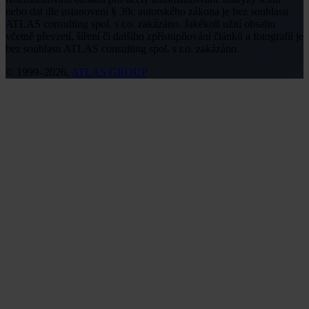
nebo dat dle ustanovení § 39c autorského zákona je bez souhlasu
ATLAS consulting spol. s r.o. zakázáno. Jakékoli užití obsahu
včetně převzetí, šíření či dalšího zpřístupňování článků a fotografií je
bez souhlasu ATLAS consulting spol. s r.o. zakázáno.
© 1999–2026,
ATLAS GROUP