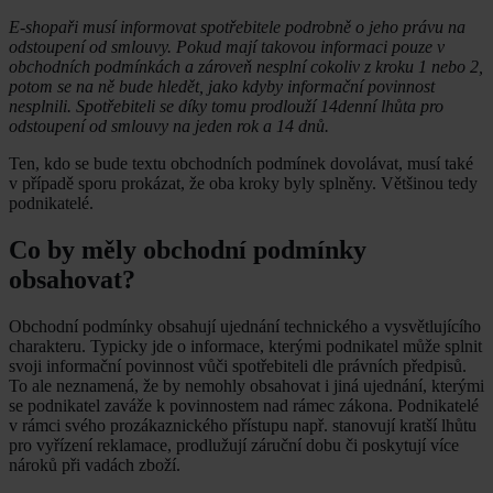
E-shopaři musí informovat spotřebitele podrobně o jeho právu na
odstoupení od smlouvy. Pokud mají takovou informaci pouze v
obchodních podmínkách a zároveň nesplní cokoliv z kroku 1 nebo 2,
potom se na ně bude hledět, jako kdyby informační povinnost
nesplnili. Spotřebiteli se díky tomu prodlouží 14denní lhůta pro
odstoupení od smlouvy na jeden rok a 14 dnů.
Ten, kdo se bude textu obchodních podmínek dovolávat, musí také
v případě sporu prokázat, že oba kroky byly splněny. Většinou tedy
podnikatelé.
Co by měly obchodní podmínky
obsahovat?
Obchodní podmínky obsahují ujednání technického a vysvětlujícího
charakteru. Typicky jde o informace, kterými podnikatel může splnit
svoji informační povinnost vůči spotřebiteli dle právních předpisů.
To ale neznamená, že by nemohly obsahovat i jiná ujednání, kterými
se podnikatel zaváže k povinnostem nad rámec zákona. Podnikatelé
v rámci svého prozákaznického přístupu např. stanovují kratší lhůtu
pro vyřízení reklamace, prodlužují záruční dobu či poskytují více
nároků při vadách zboží.