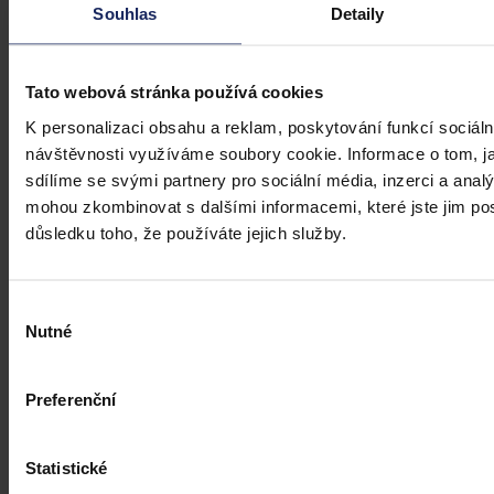
Souhlas
Detaily
Tato webová stránka používá cookies
K personalizaci obsahu a reklam, poskytování funkcí sociáln
návštěvnosti využíváme soubory cookie. Informace o tom, j
Články
sdílíme se svými partnery pro sociální média, inzerci a analý
Kdy je možné sáhnout po jinak
mohou zkombinovat s dalšími informacemi, které jste jim posk
důsledku toho, že používáte jejich služby.
urážlivých označeních?
Tento článek shrnuje nedávný rozsudek Evropského soudu pro
lidská práva (ESLP) v kauze Mortensen proti Dánsku, který může
Výběr
sehrát roli v dalším řešení obdobných případů na ochranu osobnosti,
Nutné
souhlasu
zejména pokud se jedná o působení na sociálních sítích,
předchozího jednání poškozeného a reálných základů pro hodnotící
úsudek.
Kolektiv autorů
•
3. srpna 2026, 07:37
Preferenční
Statistické