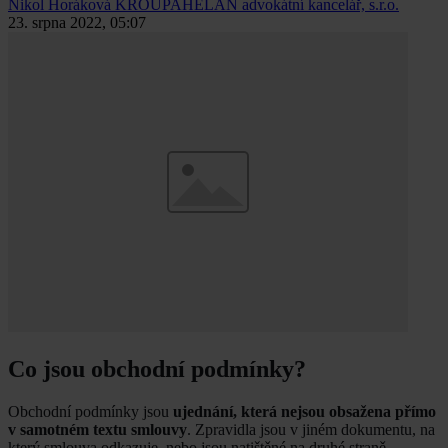
Nikol Horáková
KROUPAHELÁN advokátní kancelář, s.r.o.
23. srpna 2022, 05:07
Co jsou obchodní podmínky?
Obchodní podmínky jsou
ujednání, která nejsou obsažena přímo
v samotném textu smlouvy
. Zpravidla jsou v jiném dokumentu, na
který smlouva odkazuje, nebo jsou natištěné na druhé straně