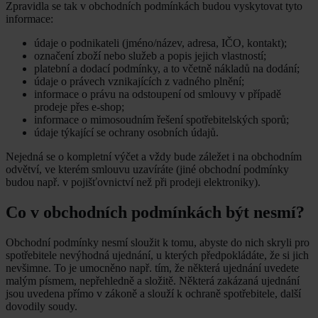
Zpravidla se tak v obchodních podmínkách budou vyskytovat tyto
informace:
údaje o podnikateli (jméno/název, adresa, IČO, kontakt);
označení zboží nebo služeb a popis jejich vlastností;
platební a dodací podmínky, a to včetně nákladů na dodání;
údaje o právech vznikajících z vadného plnění;
informace o právu na odstoupení od smlouvy v případě
prodeje přes e-shop;
informace o mimosoudním řešení spotřebitelských sporů;
údaje týkající se ochrany osobních údajů.
Nejedná se o kompletní výčet a vždy bude záležet i na obchodním
odvětví, ve kterém smlouvu uzavíráte (jiné obchodní podmínky
budou např. v pojišťovnictví než při prodeji elektroniky).
Co v obchodních podmínkách být nesmí?
Obchodní podmínky nesmí sloužit k tomu, abyste do nich skryli pro
spotřebitele nevýhodná ujednání, u kterých předpokládáte, že si jich
nevšimne. To je umocněno např. tím, že některá ujednání uvedete
malým písmem, nepřehledně a složitě. Některá zakázaná ujednání
jsou uvedena přímo v zákoně a slouží k ochraně spotřebitele, další
dovodily soudy.