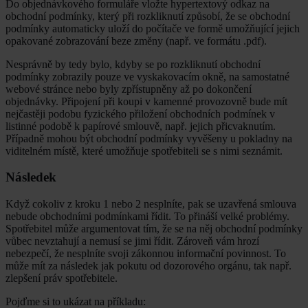
Do objednávkového formuláře vložte hypertextový odkaz na
obchodní podmínky, který při rozkliknutí způsobí, že se obchodní
podmínky automaticky uloží do počítače ve formě umožňující jejich
opakované zobrazování beze změny (např. ve formátu .pdf).
Nesprávně by tedy bylo, kdyby se po rozkliknutí obchodní
podmínky zobrazily pouze ve vyskakovacím okně, na samostatné
webové stránce nebo byly zpřístupněny až po dokončení
objednávky. Připojení při koupi v kamenné provozovně bude mít
nejčastěji podobu fyzického přiložení obchodních podmínek v
listinné podobě k papírové smlouvě, např. jejich přicvaknutím.
Případně mohou být obchodní podmínky vyvěšeny u pokladny na
viditelném místě, které umožňuje spotřebiteli se s nimi seznámit.
Následek
Když cokoliv z kroku 1 nebo 2 nesplníte, pak se uzavřená smlouva
nebude obchodními podmínkami řídit. To přináší velké problémy.
Spotřebitel může argumentovat tím, že se na něj obchodní podmínky
vůbec nevztahují a nemusí se jimi řídit. Zároveň vám hrozí
nebezpečí, že nesplníte svoji zákonnou informační povinnost. To
může mít za následek jak pokutu od dozorového orgánu, tak např.
zlepšení práv spotřebitele.
Pojďme si to ukázat na příkladu: