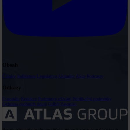
Obsah
Články
Judikatura
Legislativa
Aktuality
Akce
Podcasty
Odkazy
O portálu
Redakce
Podmínky užívání
Publikační podmínky
Ochrana osobních údajů
Odběr časopisu
Rozmnožování obsahu pro účely automatizované analýzy textů