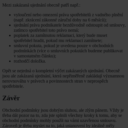
Mezi zakázaná ujednání obecně patří např.:
vyloučení nebo omezení práva spotřebitelů z vadného plnění
(např. zkrácení zákonné záruční doby na 6 měsíců);
sjednání práva podnikatele bezdůvodně odstoupit od smlouvy,
zatímco spotřebitel toto právo nemá;
poplatek za zamítnutou reklamaci, který bude muset
spotřebitel hradit, pokud mu reklamaci zamítnete;
smluvní pokuta, pokud je uvedena pouze v obchodních
podmínkách (více o smluvních pokutách budeme publikovat
v samostatném článku);
rozhodčí doložka.
Opět se nejedná o kompletní výčet zakázaných ujednání. Obecně
jsou ale zakázaná ujednání, která nepřiměřeně zakládají významnou
nerovnováhu v právech a povinnostech stran v neprospěch
spotřebitele.
Závěr
Obchodní podmínky jsou dobrým sluhou, ale zlým pánem. Vždy je
třeba dát pozor na to, zda jste splnili všechny kroky k tomu, aby se
obchodní podmínky mohly použít na vámi uzavřenou smlouvu.
Zároveň je třeba myslet na to, jaká ustanovení by ideálně měly