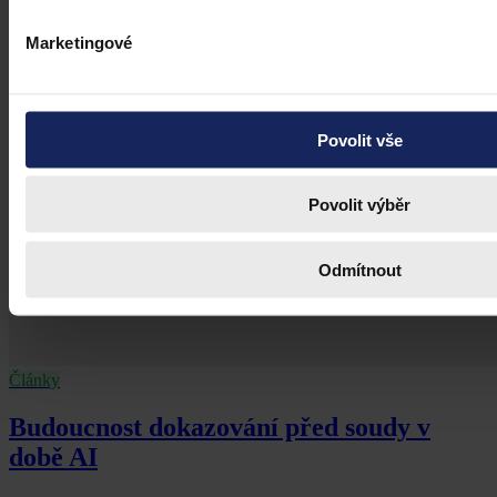
Marketingové
Povolit vše
Povolit výběr
Odmítnout
Články
Budoucnost dokazování před soudy v
době AI