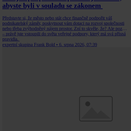
abyste byli v souladu se zákonem
Představte si, že město nebo stát chce finančně podpořit váš
podnikatelský záměr, poskytnout vám dotaci na rozvoj společnosti
nebo třeba zvýhodněný nájem prostor. Zní to skvěle, že? Ale pozor
– právě jste vstoupili do světa veřejné podpory, který má svá přísná
pravidla.
expertní skupina Frank Bold
•
6. srpna 2026, 07:39