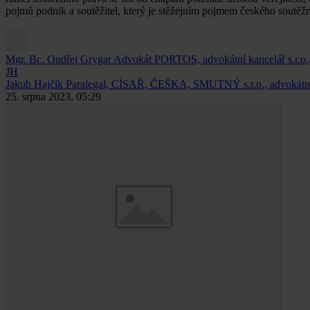
pojmů podnik a soutěžitel, který je stěžejním pojmem českého soutěž
Mgr. Bc. Ondřej Grygar
Advokát PORTOS, advokátní kancelář s.r.
JH
Jakub Hajčík
Paralegal, CÍSAŘ, ČEŠKA, SMUTNÝ s.r.o., advokátní
25. srpna 2023, 05:29