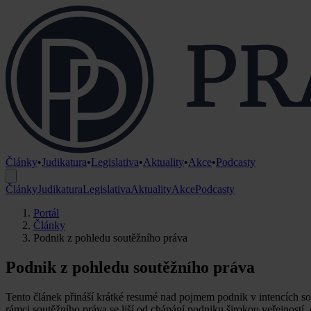
Články
•
Judikatura
•
Legislativa
•
Aktuality
•
Akce
•
Podcasty
Články
Judikatura
Legislativa
Aktuality
Akce
Podcasty
Portál
Články
Podnik z pohledu soutěžního práva
Podnik z pohledu soutěžního práva
Tento článek přináší krátké resumé nad pojmem podnik v intencích so
rámci soutěžního práva se liší od chápání podniku širokou veřejnost