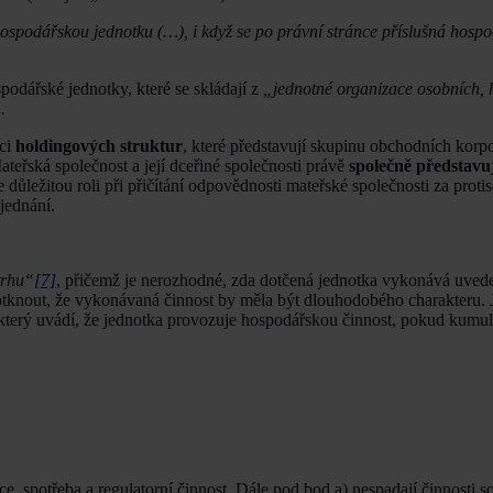
ospodářskou jednotku (…), i když se po právní stránce příslušná hosp
odářské jednotky, které se skládají z
„jednotné organizace osobních, 
.
mci
holdingových struktur
, které představují skupinu obchodních korpo
ateřská společnost a její dceřiné společnosti právě
společně představu
důležitou roli při přičítání odpovědnosti mateřské společnosti za proti
jednání.
trhu“
[7]
, přičemž je nerozhodné, zda dotčená jednotka vykonává uvede
tknout, že vykonávaná činnost by měla být dlouhodobého charakteru. 
 který uvádí, že jednotka provozuje hospodářskou činnost, pokud kumul
e, spotřeba a regulatorní činnost. Dále pod bod a) nespadají činnosti s