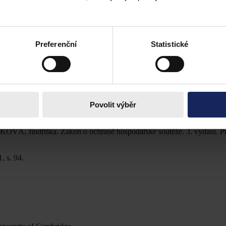
notné organizace osobních, hmotných i nehmotných složek a dlouhodobě
es rozdílnou definici. Potenciální rozdíly mezi těmito pojmy lze překlek
čních metod.
Preferenční
Statistické
do 717/2002
.
na zakázaných restriktivních praktik a dominantního postavení.
Povolit výběr
práva. Praha: Linde, 1999, s. 433.
KOVÁ, Jindřiška. Zákon o ochraně hospodářské soutěže. 3. vydání. Pr
, s. 94.