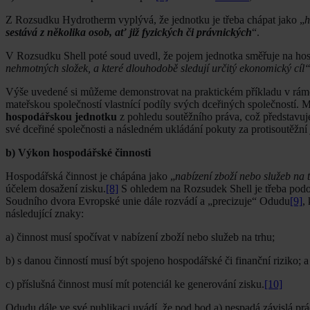
Z Rozsudku Hydrotherm vyplývá, že jednotku je třeba chápat jako „
h
sestává z několika osob, ať již fyzických či právnických
“.
V Rozsudku Shell poté soud uvedl, že pojem jednotka směřuje na hosp
nehmotných složek, a které dlouhodobě sledují určitý ekonomický cíl“
Výše uvedené si můžeme demonstrovat na praktickém příkladu v rá
mateřskou společností vlastnící podíly svých dceřiných společností. M
hospodářskou jednotku
z pohledu soutěžního práva, což představuje 
své dceřiné společnosti a následném ukládání pokuty za protisoutěžní 
b) Výkon hospodářské činnosti
Hospodářská činnost je chápána jako „
nabízení zboží nebo služeb na 
účelem dosažení zisku.
[8]
S ohledem na Rozsudek Shell je třeba podo
Soudního dvora Evropské unie dále rozvádí a „precizuje“ Odudu
[9]
,
následující znaky:
a) činnost musí spočívat v nabízení zboží nebo služeb na trhu;
b) s danou činností musí být spojeno hospodářské či finanční riziko; a
c) příslušná činnost musí mít potenciál ke generování zisku.
[10]
Odudu dále ve své publikaci uvádí, že pod bod a) nespadá závislá prác