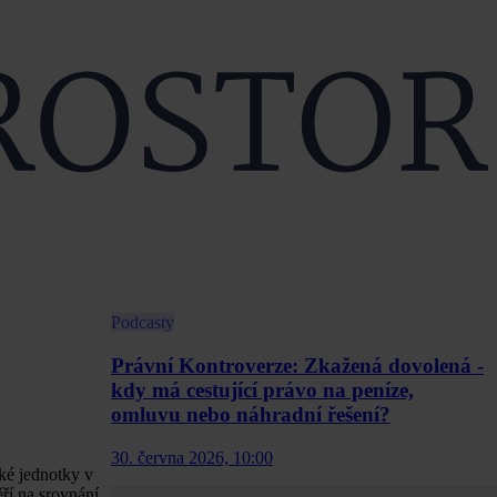
Podcasty
Právní Kontroverze: Zkažená dovolená -
kdy má cestující právo na peníze,
omluvu nebo náhradní řešení?
30. června 2026, 10:00
ké jednotky v
ří na srovnání