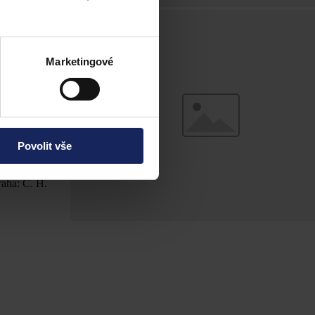
 musí sledovat
nout za použití
Marketingové
Povolit vše
aha: C. H.