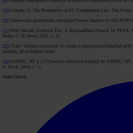
[9]
Profesor Okeoghene Odudu je profesorem soutěžního práva na Un
[10]
Odudu, O. The Boundaries of EC Competition Law: The Scope of
[11]
Stanovisko generálního advokáta Poiares Maduro ve věci FENI
[12]
Petr, Michal, Zorková, Eva. 3. Hospodářská činnost. In: PETR,
Praha: C. H. Beck, 2021, s. 12.
[13]
Např. veřejná nemocnice ve vztahu k poskytování lékařské péče 
osobám, již podnikem bude.
[14]
KINDL, Jiří. § 2 [Vymezení některých pojmů]. In: KINDL, Jiří
H. Beck, 2016, s. 51.
Sdílet článek