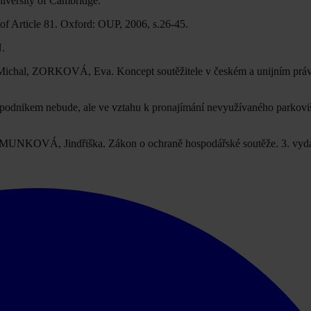
iversity of Cambridge.
 Article 81. Oxford: OUP, 2006, s.26-45.
N.
 Michal, ZORKOVÁ, Eva. Koncept soutěžitele v českém a unijním práv
podnikem nebude, ale ve vztahu k pronajímání nevyužívaného parkoviš
, MUNKOVÁ, Jindřiška. Zákon o ochraně hospodářské soutěže. 3. vydá