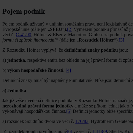
Pojem podnik
Pojem podnik užívaný v unijním soutěžním právu není legislativně def
Evropské unie (dále jen „
SFEU
“).
[2]
Vymezení podniku přináší až ju
věci č.
C-41/90
, Höfner & Elser v. Macrotron Gmb se za podnik pova
formu či způsob financování“
(dále jen „
Rozsudek Höfner
“).
[3]
Z Rozsudku Höfner vyplývá, že
definičními znaky podniku
jsou:
a)
jednotka
, respektive entita bez ohledu na její právní formu či způs
b)
výkon hospodářské činnosti
.
[4]
Definiční znaky musí být naplněny kumulativně. Níže jsou definiční z
a) Jednotka
Jak již výše uvedená definice podniku v Rozsudku Höfner naznačuje, j
nerozhodná právní forma jednotky
a může se přitom jednat jak o 
vykonávají hospodářskou činnost.
[5]
Definici jednotky blíže specifiku
a) rozsudek Soudního dvora ve věci č.
170/83
, Hydrotherm Geräteba
b) rozsudek Soudu prvního stupně
[6]
ve věci č.
T-11/89
, Shell v. Kom