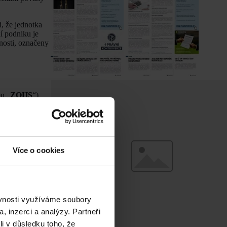
i, že jednotka
í podniku je
nnosti, označeny
en „
ZOHS
“)
skupení nejsou
oká a „pružná“
 překlenutí
ky a výkonu
Více o cookies
ěvnosti využíváme soubory
ve světle
stanovené
, inzerci a analýzy. Partneři
 Na jednotku je
li v důsledku toho, že