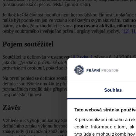
(obstaravatelská či pečovatelská činnost státu).
Jelikož každá činnost podniku není hospodářskou činností, uplatňuje
může být podnikem jen ve vztahu k některým svým aktivitám, zatímco
patrný z toho, že rozhodující je sama
posuzovaná aktivita
,
nikoli or
osoby soukromého i veřejného práva i orgány veřejné správy.
[12]
,
[1
Pojem soutěžitel
Soutěžitel je definován v ustanovení
§ 2 odst. 1
zákona č. 143/2001 Sb
jakožto
„fyzické a právnické osoby, jejich sdružení, sdružení těchto sd
právnickými osobami, pokud se účastní hospodářské soutěže nebo ji m
Na první pohled se definice soutěžitele zdá být odlišná od vymezení
definice soutěžitele umožňuje případné rozdíly interpretačně překlen
potenciálních rozdílů dále přispívá i bohatá judikatura Soudního dv
Souhlas
hospodářské činnosti.
Závěr
Tato webová stránka použív
K personalizaci obsahu a re
Vzhledem k vývoji judikatury Soudního dvora Evropské unie lze dojít k
definičního znaku výkonu hospodářské činnosti, tak i jednotky. Ve v
cookie. Informace o tom, jak
znaky, tedy (i) nabízení zboží nebo služeb na trhu, (ii) podstupování 
tyto údaje mohou zkombinovat