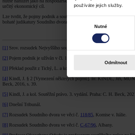
nutné nahlížet jako na hospodářskou jednotku, která se skládá z jed
používáte jejich služby.
určitý ekonomický cíl.
Lze tvrdit, že pojmy podnik a soutěžitel mají shodný význam, a to i př
Výběr
bohaté judikatury Soudního dvora Evropské unie a použití interpreta
Nutné
souhlasu
[1]
Srov. rozsudek Nejvyššího soudu ze dne 25. 3. 2003, sp. zn.
29 O
[2]
Pojem podnik je užíván v čl. 101 a násl. SFEU týkajících se zejmé
Odmítnout
[3]
Překlad použit z Tichý, L. a kol. Dokumenty ke studiu evropského 
[4]
Kindl, J. § 2 [Vymezení některých pojmů]. In: KINDL, Jiří, MUN
Beck, 2016, s. 39.
[5]
Kindl, J. a kol. Soutěžní právo. 3. vydání. Praha: C. H. Beck, 2021
[6]
Dnešní Tribunál.
[7]
Rozsudek Soudního dvora ve věci č.
118/85
, Komise v. Itálie.
[8]
Rozsudek Soudního dvora ve věci č.
C-67/96
, Albany.