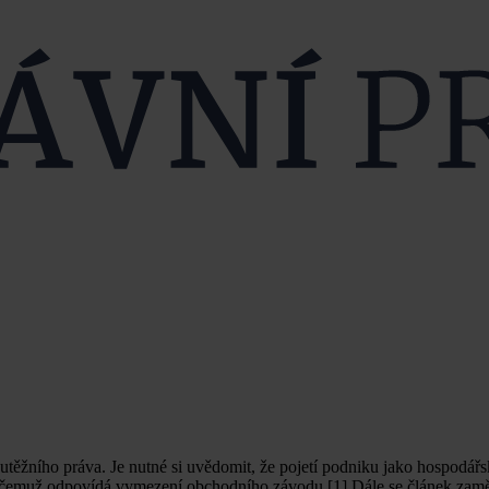
utěžního práva. Je nutné si uvědomit, že pojetí podniku jako hospodářs
í, čemuž odpovídá vymezení obchodního závodu.[1] Dále se článek zamě