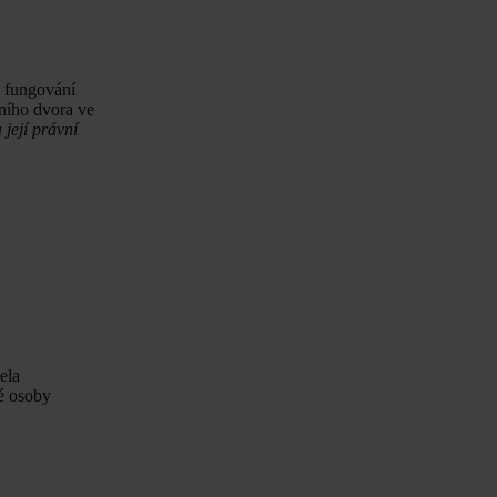
o fungování
ního dvora ve
její právní
ela
né osoby