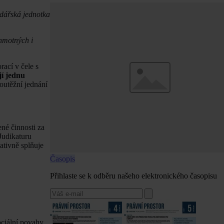
odářská jednotka
hmotných i
rací v čele s
jí jednu
soutěžní jednání
né činnosti za
Judikaturu
ativně splňuje
Časopis
Přihlaste se k odběru našeho elektronického časopisu
ociální povahy