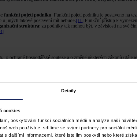
 se
funkční pojetí podniku
. Funkční pojetí podniku je postaveno na tez
 u jiných takové postavení mít nebude.
[11]
Funkční přístup k vymezen
ganizační struktura
; za podniky tak mohou být, v závislosti na své či
3]
., o ochraně hospodářské soutěže a o změně některých zákonů (dále j
ružení a jiné formy seskupování, a to i v případě, že tato sdružení a se
ohou svou činností ovlivňovat, i když nejsou podnikateli.“
 podniku vyplývajícího z judikatury Soudního dvora Evropské unie. Šir
out a v důsledku mají
pojmy podnik a soutěžitel shodný význam.
[14]
K
ora Evropské unie, která specifikuje významy pojmů hospodářské jednot
Detaily
á cookies
klam, poskytování funkcí sociálních médií a analýze naší návšt
 závěru, že je nutné na podnik nahlížet z funkčního hlediska, a to jak 
ztahu k výkonu hospodářské činnosti je nutné, aby byly naplněny výše 
 náš web používáte, sdílíme se svými partnery pro sociální média
hospodářského či finančního rizika a (iii) potenciál ke generování zisku.
 s dalšími informacemi, které jste jim poskytli nebo které získa