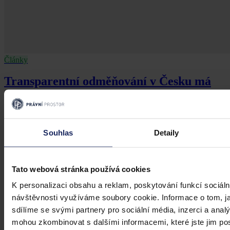
Články
Transparentní odměňování v Česku má
zpoždění, firmám bez jasného systému
přesto hrozí pokuty i doplacení mezd
Česko má podle Eurostatu jeden z nejvyšších rozdílů v odměňování
Souhlas
Detaily
žen a mužů v EU – gender pay gap dosahuje okolo 18 %. Evropská
pravidla pro transparentní odměňování, jejichž cílem je narovnat
informační asymetrii na pracovním trhu a dlouhodobě tak přispět i
ke zmenšení rozdílu ve mzdách mužů a žen, však nabrala v České
Tato webová stránka používá cookies
republice zpoždění.
Ivona Tajšlová
•
4. srpna 2026, 07:18
K personalizaci obsahu a reklam, poskytování funkcí sociáln
návštěvnosti využíváme soubory cookie. Informace o tom, j
sdílíme se svými partnery pro sociální média, inzerci a analý
mohou zkombinovat s dalšími informacemi, které jste jim posk