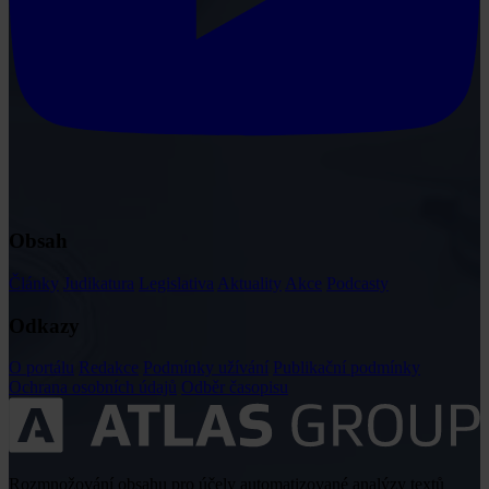
Obsah
Články
Judikatura
Legislativa
Aktuality
Akce
Podcasty
Odkazy
O portálu
Redakce
Podmínky užívání
Publikační podmínky
Ochrana osobních údajů
Odběr časopisu
Rozmnožování obsahu pro účely automatizované analýzy textů