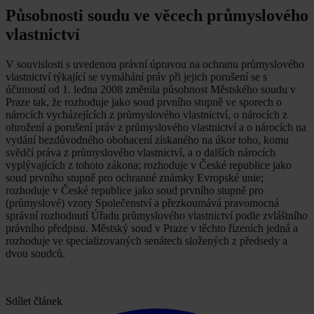
Působnosti soudu ve věcech průmyslového
vlastnictví
V souvislosti s uvedenou právní úpravou na ochranu průmyslového
vlastnictví týkající se vymáhání práv při jejich porušení se s
účinností od 1. ledna 2008 změnila působnost Městského soudu v
Praze tak, že rozhoduje jako soud prvního stupně ve sporech o
nárocích vycházejících z průmyslového vlastnictví, o nárocích z
ohrožení a porušení práv z průmyslového vlastnictví a o nárocích na
vydání bezdůvodného obohacení získaného na úkor toho, komu
svědčí práva z průmyslového vlastnictví, a o dalších nárocích
vyplývajících z tohoto zákona; rozhoduje v České republice jako
soud prvního stupně pro ochranné známky Evropské unie;
rozhoduje v České republice jako soud prvního stupně pro
(průmyslové) vzory Společenství a přezkoumává pravomocná
správní rozhodnutí Úřadu průmyslového vlastnictví podle zvláštního
právního předpisu. Městský soud v Praze v těchto řízeních jedná a
rozhoduje ve specializovaných senátech složených z předsedy a
dvou soudců.
Sdílet článek