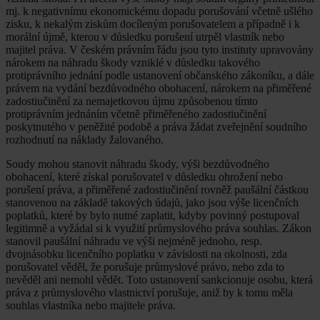
mj. k negativnímu ekonomickému dopadu porušování včetně ušlého
zisku, k nekalým ziskům docíleným porušovatelem a případně i k
morální újmě, kterou v důsledku porušení utrpěl vlastník nebo
majitel práva. V českém právním řádu jsou tyto instituty upravovány
nárokem na náhradu škody vzniklé v důsledku takového
protiprávního jednání podle ustanovení občanského zákoníku, a dále
právem na vydání bezdůvodného obohacení, nárokem na přiměřené
zadostiučinění za nemajetkovou újmu způsobenou tímto
protiprávním jednáním včetně přiměřeného zadostiučinění
poskytnutého v peněžité podobě a práva žádat zveřejnění soudního
rozhodnutí na náklady žalovaného.
Soudy mohou stanovit náhradu škody, výši bezdůvodného
obohacení, které získal porušovatel v důsledku ohrožení nebo
porušení práva, a přiměřené zadostiučinění rovněž paušální částkou
stanovenou na základě takových údajů, jako jsou výše licenčních
poplatků, které by bylo nutné zaplatit, kdyby povinný postupoval
legitimně a vyžádal si k využití průmyslového práva souhlas. Zákon
stanovil paušální náhradu ve výši nejméně jednoho, resp.
dvojnásobku licenčního poplatku v závislosti na okolnosti, zda
porušovatel věděl, že porušuje průmyslové právo, nebo zda to
nevěděl ani nemohl vědět. Toto ustanovení sankcionuje osobu, která
práva z průmyslového vlastnictví porušuje, aniž by k tomu měla
souhlas vlastníka nebo majitele práva.