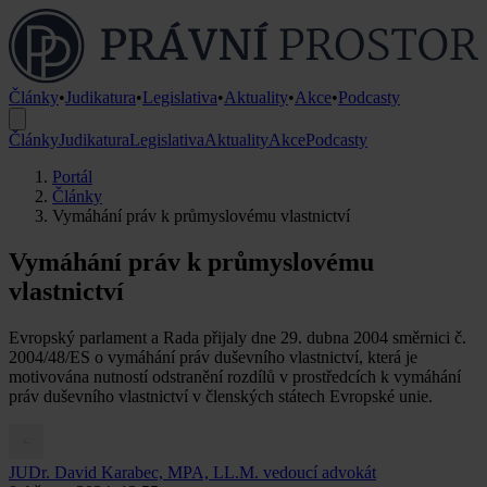
Články
•
Judikatura
•
Legislativa
•
Aktuality
•
Akce
•
Podcasty
Články
Judikatura
Legislativa
Aktuality
Akce
Podcasty
Portál
Články
Vymáhání práv k průmyslovému vlastnictví
Vymáhání práv k průmyslovému
vlastnictví
Evropský parlament a Rada přijaly dne 29. dubna 2004 směrnici č.
2004/48/ES o vymáhání práv duševního vlastnictví, která je
motivována nutností odstranění rozdílů v prostředcích k vymáhání
práv duševního vlastnictví v členských státech Evropské unie.
JUDr. David Karabec, MPA, LL.M.
vedoucí advokát