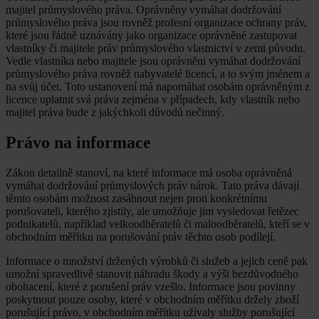
majitel průmyslového práva. Oprávněny vymáhat dodržování
průmyslového práva jsou rovněž profesní organizace ochrany práv,
které jsou řádně uznávány jako organizace oprávněné zastupovat
vlastníky či majitele práv průmyslového vlastnictví v zemi původu.
Vedle vlastníka nebo majitele jsou oprávněni vymáhat dodržování
průmyslového práva rovněž nabyvatelé licencí, a to svým jménem a
na svůj účet. Toto ustanovení má napomáhat osobám oprávněným z
licence uplatnit svá práva zejména v případech, kdy vlastník nebo
majitel práva bude z jakýchkoli důvodů nečinný.
Právo na informace
Zákon detailně stanoví, na které informace má osoba oprávněná
vymáhat dodržování průmyslových práv nárok. Tato práva dávají
těmto osobám možnost zasáhnout nejen proti konkrétnímu
porušovateli, kterého zjistily, ale umožňuje jim vysledovat řetězec
podnikatelů, například velkoodběratelů či maloodběratelů, kteří se v
obchodním měřítku na porušování práv těchto osob podílejí.
Informace o množství držených výrobků či služeb a jejich ceně pak
umožní spravedlivě stanovit náhradu škody a výši bezdůvodného
obohacení, které z porušení práv vzešlo. Informace jsou povinny
poskytnout pouze osoby, které v obchodním měřítku držely zboží
porušující právo, v obchodním měřítku užívaly služby porušující