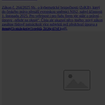
Zákon č. 264/2025 Sb., o kybernetické bezpečnosti (ZoKB), který
do českého práva přenáší evropskou směrnici NIS2, nabyl účinnosti
1. listopadu 2025. Pro veřejnost i pro řadu firem jde stále o právní
úpravu „někde na okraji”. Čísla ale ukazují něco jiného: nový zákon
zasáhne řádově patnáctkrát více subjektů než předchozí úprava a
mnohé z nich zatím nevědí, že mezi ně patří.
Jernej Domanjko
•
5. srpna 2026, 07:13