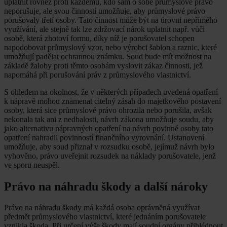
uplatnit rovněž proti každému, kdo sám o sobě průmyslové právo
neporušuje, ale svou činností umožňuje, aby průmyslové právo
porušovaly třetí osoby. Tato činnost může být na úrovni nepřímého
využívání, ale stejně tak lze zdržovací nárok uplatnit např. vůči
osobě, která zhotoví formu, díky níž je porušovatel schopen
napodobovat průmyslový vzor, nebo výrobci šablon a raznic, které
umožňují padělat ochrannou známku. Soud bude mít možnost na
základě žaloby proti těmto osobám vyslovit zákaz činnosti, jež
napomáhá při porušování práv z průmyslového vlastnictví.
S ohledem na okolnost, že v některých případech uvedená opatření
k nápravě mohou znamenat citelný zásah do majetkového postavení
osoby, která sice průmyslové právo ohrozila nebo porušila, avšak
nekonala tak ani z nedbalosti, návrh zákona umožňuje soudu, aby
jako alternativu nápravných opatření na návrh povinné osoby tato
opatření nahradil povinností finančního vyrovnání. Ustanovení
umožňuje, aby soud přiznal v rozsudku osobě, jejímuž návrh bylo
vyhověno, právo uveřejnit rozsudek na náklady porušovatele, jenž
ve sporu neuspěl.
Právo na náhradu škody a další nároky
Právo na náhradu škody má každá osoba oprávněná využívat
předmět průmyslového vlastnictví, které jednáním porušovatele
vznikla škoda. Při určení výše škody mají soudní orgány přihlédnout