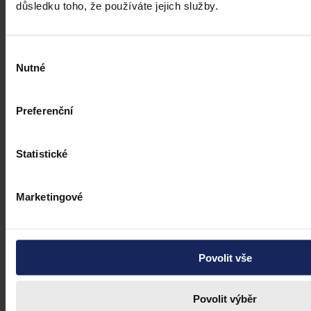
důsledku toho, že používáte jejich služby.
Výběr
Nutné
souhlasu
Preferenční
Statistické
Marketingové
Články
Povolit vše
Kdy je možné sáhnout po jinak
urážlivých označeních?
Povolit výběr