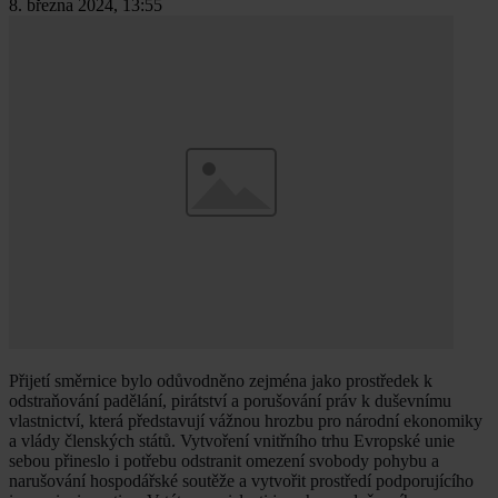
8. března 2024, 13:55
Přijetí směrnice bylo odůvodněno zejména jako prostředek k
odstraňování padělání, pirátství a porušování práv k duševnímu
vlastnictví, která představují vážnou hrozbu pro národní ekonomiky
a vlády členských států. Vytvoření vnitřního trhu Evropské unie
sebou přineslo i potřebu odstranit omezení svobody pohybu a
narušování hospodářské soutěže a vytvořit prostředí podporujícího