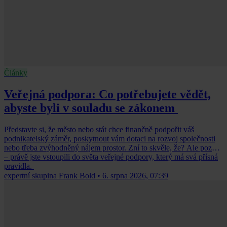
Články
Veřejná podpora: Co potřebujete vědět,
abyste byli v souladu se zákonem
Představte si, že město nebo stát chce finančně podpořit váš
podnikatelský záměr, poskytnout vám dotaci na rozvoj společnosti
nebo třeba zvýhodněný nájem prostor. Zní to skvěle, že? Ale pozor
– právě jste vstoupili do světa veřejné podpory, který má svá přísná
pravidla.
expertní skupina Frank Bold
•
6. srpna 2026, 07:39