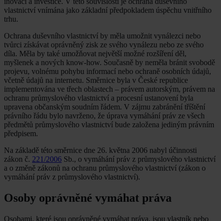
inovaci a investice. V této souvislosti je ochrana duševního
vlastnictví vnímána jako základní předpokladem úspěchu vnitřního
trhu.
Ochrana duševního vlastnictví by měla umožnit vynálezci nebo
tvůrci získávat oprávněný zisk ze svého vynálezu nebo ze svého
díla. Měla by také umožňovat největší možné rozšíření děl,
myšlenek a nových know-how. Současně by neměla bránit svobodě
projevu, volnému pohybu informací nebo ochraně osobních údajů,
včetně údajů na internetu. Směrnice byla v České republice
implementována ve třech oblastech – právem autorským, právem na
ochranu průmyslového vlastnictví a procesní ustanovení byla
upravena občanským soudním řádem. V zájmu zabránění tříštění
právního řádu bylo navrženo, že úprava vymáhání práv ze všech
předmětů průmyslového vlastnictví bude založena jediným právním
předpisem.
Na základě této směrnice dne 26. května 2006 nabyl účinnosti
zákon č.
221/2006
Sb., o vymáhání práv z průmyslového vlastnictví
a o změně zákonů na ochranu průmyslového vlastnictví (zákon o
vymáhání práv z průmyslového vlastnictví).
Osoby oprávněné vymáhat práva
Osobami, které jsou oprávněné vymáhat práva, jsou vlastník nebo