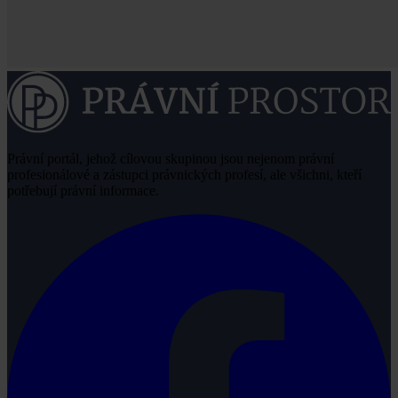
Právní portál, jehož cílovou skupinou jsou nejenom právní
profesionálové a zástupci právnických profesí, ale všichni, kteří
potřebují právní informace.