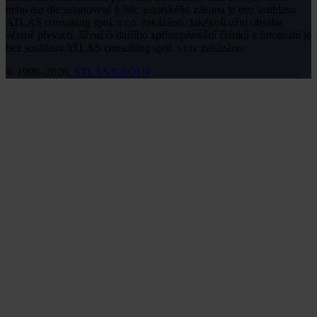
nebo dat dle ustanovení § 39c autorského zákona je bez souhlasu
ATLAS consulting spol. s r.o. zakázáno. Jakékoli užití obsahu
včetně převzetí, šíření či dalšího zpřístupňování článků a fotografií je
bez souhlasu ATLAS consulting spol. s r.o. zakázáno.
© 1999–2026,
ATLAS GROUP