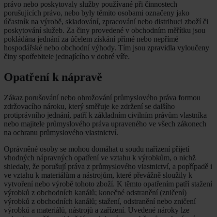
právo nebo poskytovaly služby používané při činnostech
porušujících právo, nebo byly těmito osobami označeny jako
účastník na výrobě, skladování, zpracování nebo distribuci zboží či
poskytování služeb. Za činy provedené v obchodním měřítku jsou
pokládána jednání za účelem získání přímé nebo nepřímé
hospodářské nebo obchodní výhody. Tím jsou zpravidla vyloučeny
činy spotřebitele jednajícího v dobré víře.
Opatření k nápravě
Zákaz porušování nebo ohrožování průmyslového práva formou
zdržovacího nároku, který směřuje ke zdržení se dalšího
protiprávního jednání, patří k základním civilním právům vlastníka
nebo majitele průmyslového práva upraveného ve všech zákonech
na ochranu průmyslového vlastnictví.
Oprávněné osoby se mohou domáhat u soudu nařízení přijetí
vhodných nápravných opatření ve vztahu k výrobkům, o nichž
shledaly, že porušují práva z průmyslového vlastnictví, a popřípadě i
ve vztahu k materiálům a nástrojům, které převážně sloužily k
vytvoření nebo výrobě tohoto zboží. K těmto opatřením patří stažení
výrobků z obchodních kanálů; konečné odstranění (zničení)
výrobků z obchodních kanálů; stažení, odstranění nebo zničení
výrobků a materiálů, nástrojů a zařízení. Uvedené nároky lze