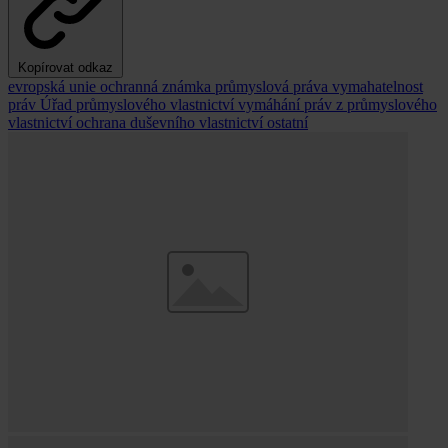
Kopírovat odkaz
evropská unie
ochranná známka
průmyslová práva
vymahatelnost
práv
Úřad průmyslového vlastnictví
vymáhání práv z průmyslového
vlastnictví
ochrana duševního vlastnictví
ostatní