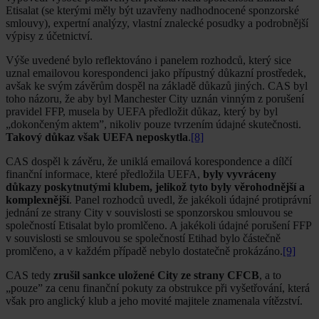
Etisalat (se kterými měly být uzavřeny nadhodnocené sponzorské
smlouvy), expertní analýzy, vlastní znalecké posudky a podrobnější
výpisy z účetnictví.
Výše uvedené bylo reflektováno i panelem rozhodců, který sice
uznal emailovou korespondenci jako přípustný důkazní prostředek,
avšak ke svým závěrům dospěl na základě důkazů jiných. CAS byl
toho názoru, že aby byl Manchester City uznán vinným z porušení
pravidel FFP, musela by UEFA předložit důkaz, který by byl
„dokončeným aktem”, nikoliv pouze tvrzením údajné skutečnosti.
Takový důkaz však UEFA neposkytla
.
[8]
CAS dospěl k závěru, že uniklá emailová korespondence a dílčí
finanční informace, které předložila UEFA,
byly vyvráceny
důkazy poskytnutými klubem, jelikož tyto byly věrohodnější a
komplexnější
. Panel rozhodců uvedl, že jakékoli údajné protiprávní
jednání ze strany City v souvislosti se sponzorskou smlouvou se
společností Etisalat bylo promlčeno. A jakékoli údajné porušení FFP
v souvislosti se smlouvou se společností Etihad bylo částečně
promlčeno, a v každém případě nebylo dostatečně prokázáno.
[9]
CAS tedy
zrušil sankce uložené City ze strany CFCB
, a to
„pouze” za cenu finanční pokuty za obstrukce při vyšetřování, která
však pro anglický klub a jeho movité majitele znamenala vítězství.