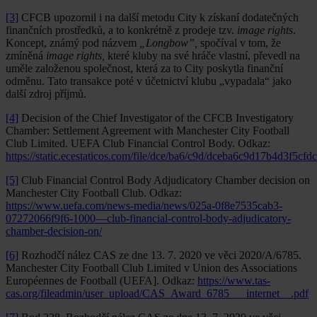
[3]
CFCB upozornil i na další metodu City k získaní dodatečných
finančních prostředků, a to konkrétně z prodeje tzv.
image rights
.
Koncept, známý pod názvem
„Longbow”,
spočíval v tom, že
zmíněná
image rights,
které kluby na své hráče vlastní, převedl na
uměle založenou společnost, která za to City poskytla finanční
odměnu. Tato transakce poté v účetnictví klubu „vypadala“ jako
další zdroj příjmů.
[4]
Decision of the Chief Investigator of the CFCB Investigatory
Chamber: Settlement Agreement with Manchester City Football
Club Limited. UEFA Club Financial Control Body. Odkaz:
https://static.ecestaticos.com/file/dce/ba6/c9d/dceba6c9d17b4d3f5cf
[5]
Club Financial Control Body Adjudicatory Chamber decision on
Manchester City Football Club. Odkaz:
https://www.uefa.com/news-media/news/025a-0f8e7535cab3-
07272066f9f6-1000—club-financial-control-body-adjudicatory-
chamber-decision-on/
[6]
Rozhodčí nález CAS ze dne 13. 7. 2020 ve věci 2020/A/6785.
Manchester City Football Club Limited v Union des Associations
Européennes de Football (UEFA]. Odkaz:
https://www.tas-
cas.org/fileadmin/user_upload/CAS_Award_6785___internet__.pdf