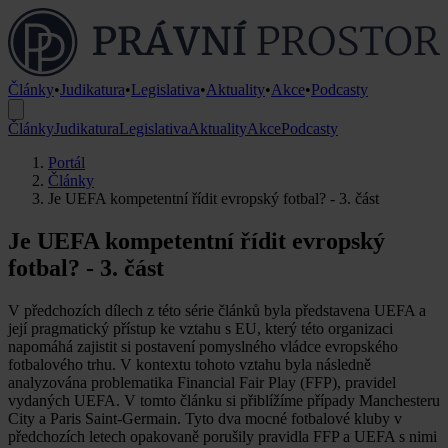
Články
•
Judikatura
•
Legislativa
•
Aktuality
•
Akce
•
Podcasty
Články
Judikatura
Legislativa
Aktuality
Akce
Podcasty
Portál
Články
Je UEFA kompetentní řídit evropský fotbal? - 3. část
Je UEFA kompetentní řídit evropský
fotbal? - 3. část
V předchozích dílech z této série článků byla představena UEFA a
její pragmatický přístup ke vztahu s EU, který této organizaci
napomáhá zajistit si postavení pomyslného vládce evropského
fotbalového trhu. V kontextu tohoto vztahu byla následně
analyzována problematika Financial Fair Play (FFP), pravidel
vydaných UEFA. V tomto článku si přiblížíme případy Manchesteru
City a Paris Saint-Germain. Tyto dva mocné fotbalové kluby v
předchozích letech opakovaně porušily pravidla FFP a UEFA s nimi