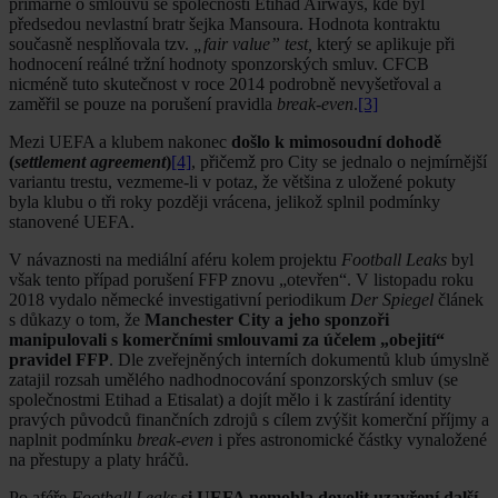
primárně o smlouvu se společností Etihad Airways, kde byl
předsedou nevlastní bratr šejka Mansoura. Hodnota kontraktu
současně nesplňovala tzv.
„fair value” test,
který se aplikuje při
hodnocení reálné tržní hodnoty sponzorských smluv. CFCB
nicméně tuto skutečnost v roce 2014 podrobně nevyšetřoval a
zaměřil se pouze na porušení pravidla
break-even
.
[3]
Mezi UEFA a klubem nakonec
došlo k mimosoudní dohodě
(
settlement agreement
)
[4]
, přičemž pro City se jednalo o nejmírnější
variantu trestu, vezmeme-li v potaz, že většina z uložené pokuty
byla klubu o tři roky později vrácena, jelikož splnil podmínky
stanovené UEFA.
V návaznosti na mediální aféru kolem projektu
Football Leaks
byl
však tento případ porušení FFP znovu „otevřen“. V listopadu roku
2018 vydalo německé investigativní periodikum
Der Spiegel
článek
s důkazy o tom, že
Manchester City a jeho sponzoři
manipulovali s komerčními smlouvami za účelem „obejití“
pravidel FFP
. Dle zveřejněných interních dokumentů klub úmyslně
zatajil rozsah umělého nadhodnocování sponzorských smluv (se
společnostmi Etihad a Etisalat) a dojít mělo i k zastírání identity
pravých původců finančních zdrojů s cílem zvýšit komerční příjmy a
naplnit podmínku
break-even
i přes astronomické částky vynaložené
na přestupy a platy hráčů.
Po aféře
Football Leaks
si UEFA nemohla dovolit uzavření další