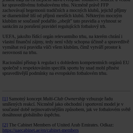
ke spravedlivému fotbalovému trhu. Nicméně právě FFP
zachovávají hegemonii tradičních a mocných klubů, jejichž příjmy
se diametrálně liší od příjmů menších klubů. Některým mocným
klubům se současně podařilo „obejít” tato pravidla a vyhnout se
sankcím za porušení pravidel regulujících fotbalový trh.
UEFA, jakožto řídící orgán relevantního trhu, na kterém chrání i
vlastní finanční zájmy, tedy není vždy schopna účinně a spravedlivě
vymáhat svá pravidla vůči všem klubům, čímž vytváří prostor k
nerovnosti na trhu.
Racionální přístup k regulaci s dohledem kompetentních orgánů EU
společně s respektováním specifik sportu by snad mohl přinést
spravedlivější podmínky na evropském fotbalovém trhu.
[1]
Samotný koncept
Multi-Club Ownership
vzbuzuje řadu
smíšených reakcí. Nicméně jako obchodní i sportovní model je v
současné době nejinovativnějším způsobem, jak ve fotbalovém světě
dosáhnout globálního úspěchu.
[2]
The Cabinet Members of United Arab Emirates. Odkaz:
https://uaecabinet.ae/en/cabinet-members