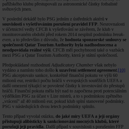
pařížského klubu přestupovali za astronomické částky fotbalisté
světových jmen.
V poslední dekádě bylo PSG jedním z ústředních aktérů
v
souvislosti s vyšetřováním porušení pravidel FFP
. Nesrovnalosti
v účetnictví vedly CFCB k vyšetřování se závěrem, že klub v
monitorovaném období před rokem 2014 nesplnil podmínku
break-
even
, a to především z důvodu, že
hodnota sponzorské smlouvy se
společností Qatar Tourism Authority byla nadhodnocena a
neodpovídala reálné výši
. CFCB měl pochybnosti také o vazbách
mezi PSG a Qatar Tourism Authority, která je státní společností.
Předpokládané rozhodnutí
Adjudicatory Chamber
však nebylo
vydáno a namísto toho došlo
k uzavření
settlement agreement
.
[10]
PSG akceptovalo sankce, konkrétně finanční pokutu ve výši 60
milionů eur, restrikci počtu hráčů v evropských soutěžích UEFA a
další omezení týkající se povolené částky k investování do přestupů
hráčů. Finanční pokuta měla být nad to započtena proti potenciálním
výdělkům PSG za účast v Lize mistrů, a to s podmínkou zpětného
„vrácení” až 40 milionů eur, pokud klub splní stanovené podmínky.
PSG v následujících dvou letech podmínky splnilo.
Tento případ vyvolal otázku,
do jaké míry UEFA a její orgány
přistupují alibisticky k sankcionování mocných klubů, které
porušují její pravidla
. Další případ v souvislosti s porušením FFP