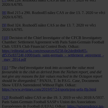
[7]
Bod 228. Rozhodčí nález CAS ze dne 13. 7. 2020 ve věci
2020/A/6785.
[8]
Bod 215 a 290. Rozhodčí nález CAS ze dne 13. 7. 2020 ve věci
2020/A/6785.
[9]
Bod 324. Rozhodčí nález CAS ze dne 13. 7. 2020 ve věci
2020/A/6785.
[10]
Decision of the Chief Investigator of the CFCB Investigatory
Chamber: Settlement Agreement with Paris Saint-Germain Football
Club. UEFA Club Financial Control Body. Odkaz:
https://editorial.uefa.com/resources/0258-0e2dedb6bf65-
df535c83724f-1000/paris_saint-germain_-_settlement_agreement_-
_may_2014.pdf
[11]
“The chief investigator took into account the value most
favourable to the club as derived from the Nielsen report, and did
not give any reasons the fair values reached in the Octagon report
should be disregarded.”
PANJA, T. In P.S.G. Case, Documents
Show UEFA Surrendered Without Fight. Odkaz:
https://www.nytimes.com/2019/07/24/sports/psg-uefa-ffp.html
[12]
Rozhodčí nález CAS ze dne 19. 3. 2019 ve věci 2018/A/5937.
Paris Saint-Germain Football SASP v Union des Associations
Européennes de Football (UEFA]. Odkaz:
https://jurisprudence.tas-