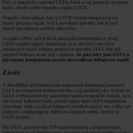
PSG se ztotožnila i samotná UEFA, která se tak postavila na stranu
klubu, nikoliv svého vlastního orgánu CFCB.
Nejspíše i tento případ, kdy si CFCB chybně interpretoval své
vlastní procesní regule, vedl k novelizaci pravidel, kde je nyní
přesně specifikován počátek běhu lhůty.
Ve sporu s PSG opět došlo k procesním pochybením ze strany
UEFA a jejích orgánů. Skutečnost, že je některý z mocných
fotbalových klubů schopen analyzovat pravidla UEFA lépe než
samotná federace se tak pojí s otázkou,
do jaké míry jsou UEFA a
její orgány kompetentní zaručit spravedlivou fotbalovou soutěž
.
Závěr
V této třídílné sérii článků jsme analyzovali dominantní postavení
UEFA na evropském fotbalovém trhu a její politický vliv. Ačkoliv je
UEFA svěřena prakticky autonomní správa evropského fotbalu, jsou
zde mocné fotbalové kluby, jejichž zájmy musí UEFA respektovat.
Tyto kluby měly a mají na fotbalové prostředí značný vliv a díky své
politické a marketingové abilitě jsou hybateli směru, kterým se
UEFA vydává.
Dle UEFA jsou pravidla FFP ospravedlnitelná a proporcionální,
jelikož mají za cíl zlepšení stavu evropské fotbalové soutěže a vedou