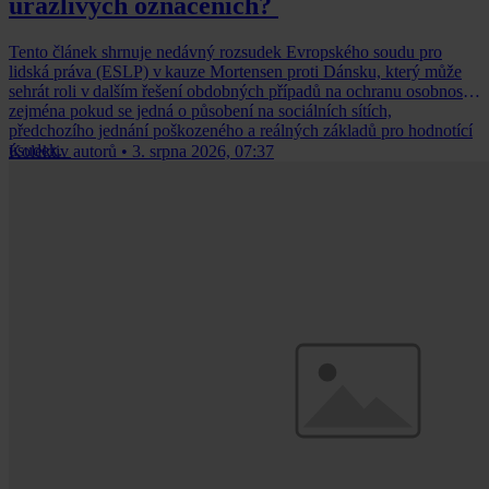
urážlivých označeních?
Tento článek shrnuje nedávný rozsudek Evropského soudu pro
lidská práva (ESLP) v kauze Mortensen proti Dánsku, který může
sehrát roli v dalším řešení obdobných případů na ochranu osobnosti,
zejména pokud se jedná o působení na sociálních sítích,
předchozího jednání poškozeného a reálných základů pro hodnotící
úsudek.
Kolektiv autorů
•
3. srpna 2026, 07:37