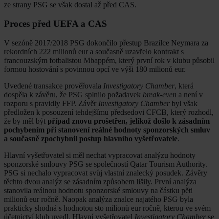
ze strany PSG se však dostal až před CAS.
Proces před UEFA a CAS
V sezóně 2017/2018 PSG dokončilo přestup Brazilce Neymara za
rekordních 222 milionů eur a současně uzavřelo kontrakt s
francouzským fotbalistou Mbappém, který první rok v klubu působil
formou hostování s povinnou opcí ve výši 180 milionů eur.
Uvedené transakce prověřovala
Investigatory Chamber
, která
dospěla k závěru, že PSG splnilo požadavek
break-even
a není v
rozporu s pravidly FFP. Závěr
Investigatory Chamber
byl však
předložen k posouzení tehdejšímu předsedovi CFCB, který rozhodl,
že by měl být
případ znovu prošetřen, jelikož došlo k zásadním
pochybením při stanovení reálné hodnoty sponzorských smluv
a současně zpochybnil postup hlavního vyšetřovatele
.
Hlavní vyšetřovatel si měl nechat vypracovat analýzu hodnoty
sponzorské smlouvy PSG se společností Qatar Tourism Authority.
PSG si nechalo vypracovat svůj vlastní znalecký posudek. Závěry
těchto dvou analýz se zásadním způsobem lišily. První analýza
stanovila reálnou hodnotu sponzorské smlouvy na částku pěti
milionů eur ročně. Naopak analýza znalce najatého PSG byla
prakticky shodná s hodnotou sto milionů eur ročně, kterou ve svém
účetnictví klub uvedl. Hlavní vyšetřovatel
Investigatory Chamber
se