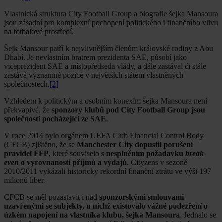
Vlastnická struktura City Football Group a biografie šejka Mansoura
jsou zásadní pro komplexní pochopení politického i finančního vlivu
na fotbalové prostředí.
Šejk Mansour patří k nejvlivnějším členům královské rodiny z Abu
Dhabí. Je nevlastním bratrem prezidenta SAE, působí jako
viceprezident SAE a místopředseda vlády, a dále zastával či stále
zastává významné pozice v největších státem vlastněných
společnostech.
[2]
Vzhledem k politickým a osobním konexím šejka Mansoura není
překvapivé, že
sponzory klubů pod City Football Group jsou
společnosti pocházející ze SAE
.
V roce 2014 bylo orgánem UEFA Club Financial Control Body
(CFCB) zjištěno, že se
Manchester City dopustil porušení
pravidel FFP
, které souviselo
s nesplněním požadavku
break-
even
o vyrovnanosti příjmů a výdajů
. Cityzens v sezoně
2010/2011 vykázali historicky rekordní finanční ztrátu ve výši 197
milionů liber.
CFCB se měl pozastavit i nad
sponzorskými smlouvami
uzavřenými se subjekty, u nichž existovalo vážné podezření o
úzkém napojení na vlastníka klubu, šejka Mansoura
. Jednalo se