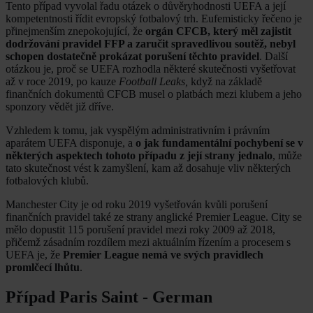
Tento případ vyvolal řadu otázek o důvěryhodnosti UEFA a její
kompetentnosti řídit evropský fotbalový trh. Eufemisticky řečeno je
přinejmenším znepokojující, že
orgán CFCB, který měl zajistit
dodržování pravidel FFP a zaručit spravedlivou soutěž, nebyl
schopen dostatečně prokázat porušení těchto pravidel
. Další
otázkou je, proč se UEFA rozhodla některé skutečnosti vyšetřovat
až v roce 2019, po kauze
Football Leaks,
když na základě
finančních dokumentů CFCB musel o platbách mezi klubem a jeho
sponzory vědět již dříve.
Vzhledem k tomu, jak vyspělým administrativním i právním
aparátem UEFA disponuje, a
o jak fundamentální pochybení se v
některých aspektech tohoto případu z její strany jednalo
, může
tato skutečnost vést k zamyšlení, kam až dosahuje vliv některých
fotbalových klubů.
Manchester City je od roku 2019 vyšetřován kvůli porušení
finančních pravidel také ze strany anglické Premier League. City se
mělo dopustit 115 porušení pravidel mezi roky 2009 až 2018,
přičemž zásadním rozdílem mezi aktuálním řízením a procesem s
UEFA je, že
Premier League nemá ve svých pravidlech
promlčecí lhůtu
.
Případ Paris Saint - German