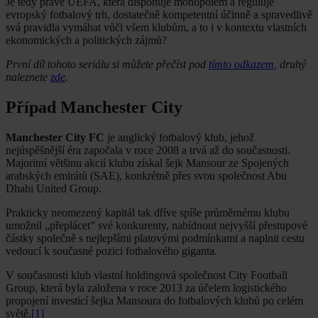
Je tedy právě UEFA, která disponuje monopolem a reguluje
evropský fotbalový trh, dostatečně kompetentní účinně a spravedlivě
svá pravidla vymáhat vůči všem klubům, a to i v kontextu vlastních
ekonomických a politických zájmů?
První díl tohoto seriálu si můžete přečíst pod
tímto odkazem
, druhý
naleznete
zde
.
Případ Manchester City
Manchester City FC
je anglický fotbalový klub, jehož
nejúspěšnější éra započala v roce 2008 a trvá až do současnosti.
Majoritní většinu akcií klubu získal šejk Mansour ze Spojených
arabských emirátů (SAE), konkrétně přes svou společnost Abu
Dhabi United Group.
Prakticky neomezený kapitál tak dříve spíše průměrnému klubu
umožnil „přeplácet” své konkurenty, nabídnout nejvyšší přestupové
částky společně s nejlepšími platovými podmínkami a naplnit cestu
vedoucí k současné pozici fotbalového giganta.
V současnosti klub vlastní holdingová společnost City Football
Group, která byla založena v roce 2013 za účelem logistického
propojení investicí šejka Mansoura do fotbalových klubů po celém
světě.
[1]