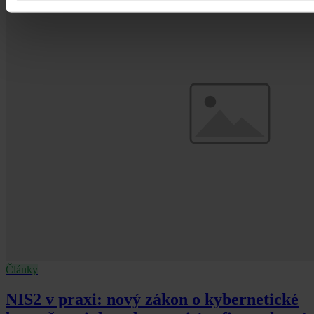
Články
NIS2 v praxi: nový zákon o kybernetické