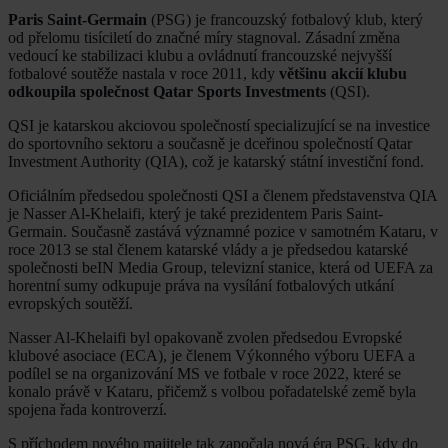
Paris Saint-Germain
(PSG) je francouzský fotbalový klub, který
od přelomu tisíciletí do značné míry stagnoval. Zásadní změna
vedoucí ke stabilizaci klubu a ovládnutí francouzské nejvyšší
fotbalové soutěže nastala v roce 2011, kdy
většinu akcií klubu
odkoupila společnost Qatar Sports Investments
(QSI).
QSI je katarskou akciovou společností specializující se na investice
do sportovního sektoru a současně je dceřinou společností Qatar
Investment Authority (QIA), což je katarský státní investiční fond.
Oficiálním předsedou společnosti QSI a členem představenstva QIA
je Nasser Al-Khelaifi, který je také prezidentem Paris Saint-
Germain. Současně zastává významné pozice v samotném Kataru, v
roce 2013 se stal členem katarské vlády a je předsedou katarské
společnosti beIN Media Group, televizní stanice, která od UEFA za
horentní sumy odkupuje práva na vysílání fotbalových utkání
evropských soutěží.
Nasser Al-Khelaifi byl opakovaně zvolen předsedou Evropské
klubové asociace (ECA), je členem Výkonného výboru UEFA a
podílel se na organizování MS ve fotbale v roce 2022, které se
konalo právě v Kataru, přičemž s volbou pořadatelské země byla
spojena řada kontroverzí.
S příchodem nového majitele tak započala nová éra PSG, kdy do