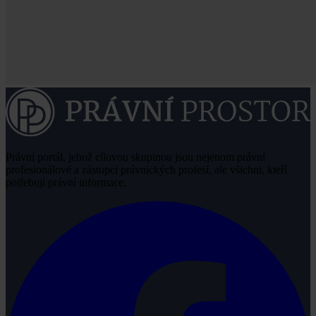
Právní portál, jehož cílovou skupinou jsou nejenom právní
profesionálové a zástupci právnických profesí, ale všichni, kteří
potřebují právní informace.