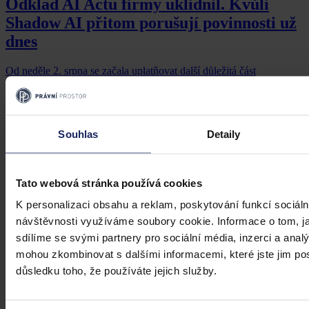
Odklad AI Actu firmy uklidnil. Kvůli
Shadow AI přitom porušují povinnosti už
dnes
Od neděle 2. srpna se začala uplatňovat další důležitá část
evropského AI Actu, která se týká transparentnosti. Firmy si sice po
červnovém odkladu části pravidel oddechly, ale většina z nich stále
podceňuje rizika takzvané Shadow AI. Fenoménu, kdy zaměstnanci
potají využívají veřejné nástroje umělé inteligence a vkládají do nich
firemní know-how či osobní údaje.
Souhlas
Detaily
Kolektiv autorů
•
7. srpna 2026, 07:10
Tato webová stránka používá cookies
K personalizaci obsahu a reklam, poskytování funkcí sociáln
návštěvnosti využíváme soubory cookie. Informace o tom, j
sdílíme se svými partnery pro sociální média, inzerci a analý
mohou zkombinovat s dalšími informacemi, které jste jim posk
důsledku toho, že používáte jejich služby.