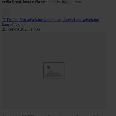
vedla řízení, která měla vést k adekvátnímu trestu.
JUDr. Jan Štúr
advokátní koncipient, Aegis Law, advokátní
kancelář, s.r.o,
25. června 2025, 14:35