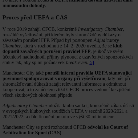
mimosoudní dohody
.
Proces před UEFA a CAS
V roce 2019 zahájil CFCB, konkrétně
Investigatory Chamber
,
rozsáhlé vyšetřování, při kterém byly shromážděny důkazy o
závažném porušení FFP. Případ byl postoupen
Adjudicatory
Chamber
, která v rozhodnutí z 14. 2. 2020 uvedla, že se
klub
dopustil závažných porušení pravidel FFP
, jelikož ve svém
účetnictví nadhodnotil příjmy plynoucí z uzavřených sponzorských
smluv tak, aby splnil požadavek
break-even.
[5]
Manchester City také
porušil interní pravidla UEFA stanovující
povinnost spolupracovat s orgány při vyšetřování
, kdy měl při
shromažďování důkazů zatajit relevantní informace a odmítnout
kooperovat, a to za účelem ztížit CFCB proces vedoucí ke zjištění
všech skutkových okolností případu.
Adjudicatory Chamber
uložila klubu sankci, konkrétně zákaz účasti
v evropských klubových soutěžích UEFA v sezóně 2020/2021 a
2021/2022, a dále finanční pokutu ve výši 30 milionů eur.
Manchester City se proti rozhodnutí CFCB
odvolal ke Court of
Arbitration for Sport (CAS)
.