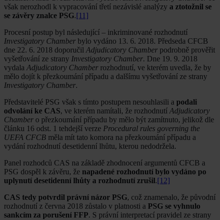
však nerozhodl k vypracování třetí nezávislé analýzy
a ztotožnil se
se závěry znalce PSG
.
[11]
Procesní postup byl následující – inkriminované rozhodnutí
Investigatory Chamber
bylo vydáno 13. 6. 2018. Předseda CFCB
dne 22. 6. 2018 doporučil
Adjudicatory Chamber
podrobně prověřit
vyšetřování ze strany
Investigatory Chamber
. Dne 19. 9. 2018
vydala
Adjudicatory Chamber
rozhodnutí, ve kterém uvedla, že by
mělo dojít k přezkoumání případu a dalšímu vyšetřování ze strany
Investigatory Chamber
.
Představitelé PSG však s tímto postupem nesouhlasili a
podali
odvolání ke CAS
, ve kterém namítali, že rozhodnutí
Adjudicatory
Chamber
o přezkoumání případu by mělo být zamítnuto, jelikož dle
článku 16 odst. 1 tehdejší verze
Procedural rules governing the
UEFA CFCB
měla mít tato komora na přezkoumání případu a
vydání rozhodnutí desetidenní lhůtu, kterou nedodržela.
Panel rozhodců CAS na základě zhodnocení argumentů CFCB a
PSG dospěl k závěru, že
napadené rozhodnutí bylo vydáno po
uplynutí desetidenní lhůty a rozhodnutí zrušil
.
[12]
CAS tedy potvrdil právní názor PSG
, což znamenalo, že původní
rozhodnutí z června 2018 zůstalo v platnosti a
PSG se vyhnulo
sankcím za porušení FFP
. S právní interpretací pravidel ze strany