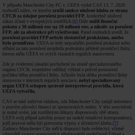
V případu Manchester City FC v. UEFA vydal CAS 13. 7. 2020
rozhodčí nález, ve kterém
zrušil sankce uložené klubu ze strany
CFCB za údajné porušení pravidel FFP
, konkrétně uložený
zákaz účasti v evropských soutěžích.
[6]
Dále
snížil finanční
pokutu z 30 milionů eur na 10 milionů eur, a nikoliv za porušení
FFP, ale za obstrukce při vyšetřování
. Panel rozhodců uvedl, že
porušení pravidel FFP nebylo dostatečně prokázáno, anebo
bylo promlčeno
. UEFA se tedy nepodařilo porušení prokázat nebo
stíhání za tato porušení nesplnila podmínku pětileté promlčecí lhůty,
kterou měla UEFA ve svých vlastních regulích stanovenou.
Zde je evidentní zásadní pochybení na straně specializovaného
orgánu CFCB, respektive odlišný výklad a právní posouzení
počátku běhu promlčecí lhůty. Ačkoliv byla délka promlčecí lhůty
stanovena v interních regulích asociace,
nebyl specializovaný
orgán UEFA schopen správně interpretovat pravidla, která
UEFA vytvořila
.
CAS se také zabýval otázkou, zda Manchester City zatajil informaci
o pravém původci financí ze sponzorských smluv. V této souvislosti
je nutné uvést, jak rozdílnými důkazy disponovaly obě strany.
UEFA svůj případ založila pouze na uniklé emailové korespondenci,
jejíž pravost měla být potvrzena výpisy z účetnictví klubu.
[7]
Zatímco Manchester City měl k dispozici řadu svědectví, včetně
výpovědí vysoce postavených představitelů společností Etihad a