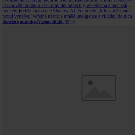
červnovém odkladu části pravidel oddechly, ale většina z nich stále
podceňuje rizika takzvané Shadow AI. Fenoménu, kdy zaměstnanci
potají využívají veřejné nástroje umělé inteligence a vkládají do nich
firemní know-how či osobní údaje.
Kolektiv autorů
•
7. srpna 2026, 07:10