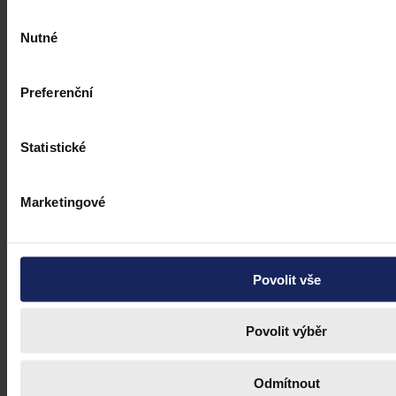
Výběr
Nutné
souhlasu
Preferenční
Statistické
Marketingové
Články
Kdy je možné sáhnout po jinak
Povolit vše
urážlivých označeních?
Povolit výběr
Tento článek shrnuje nedávný rozsudek Evropského soudu pro
lidská práva (ESLP) v kauze Mortensen proti Dánsku, který může
sehrát roli v dalším řešení obdobných případů na ochranu osobnosti,
zejména pokud se jedná o působení na sociálních sítích,
Odmítnout
předchozího jednání poškozeného a reálných základů pro hodnotící