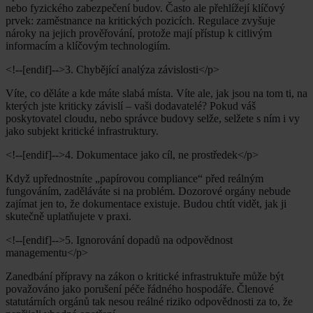
nebo fyzického zabezpečení budov. Často ale přehlížejí klíčový
prvek: zaměstnance na kritických pozicích. Regulace zvyšuje
nároky na jejich prověřování, protože mají přístup k citlivým
informacím a klíčovým technologiím.
<!--[endif]-->3. Chybějící analýza závislosti</p>
Víte, co děláte a kde máte slabá místa. Víte ale, jak jsou na tom ti, na
kterých jste kriticky závislí – vaši dodavatelé? Pokud váš
poskytovatel cloudu, nebo správce budovy selže, selžete s ním i vy
jako subjekt kritické infrastruktury.
<!--[endif]-->4. Dokumentace jako cíl, ne prostředek</p>
Když upřednostníte „papírovou compliance“ před reálným
fungováním, zaděláváte si na problém. Dozorové orgány nebude
zajímat jen to, že dokumentace existuje. Budou chtít vidět, jak ji
skutečně uplatňujete v praxi.
<!--[endif]-->5. Ignorování dopadů na odpovědnost
managementu</p>
Zanedbání přípravy na zákon o kritické infrastruktuře může být
považováno jako porušení péče řádného hospodáře. Členové
statutárních orgánů tak nesou reálné riziko odpovědnosti za to, že