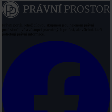
Právní portál, jehož cílovou skupinou jsou nejenom právní
profesionálové a zástupci právnických profesí, ale všichni, kteří
potřebují právní informace.