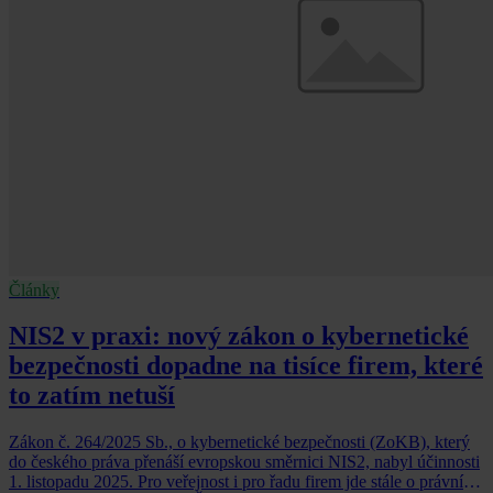
Články
NIS2 v praxi: nový zákon o kybernetické
bezpečnosti dopadne na tisíce firem, které
to zatím netuší
Zákon č. 264/2025 Sb., o kybernetické bezpečnosti (ZoKB), který
do českého práva přenáší evropskou směrnici NIS2, nabyl účinnosti
1. listopadu 2025. Pro veřejnost i pro řadu firem jde stále o právní