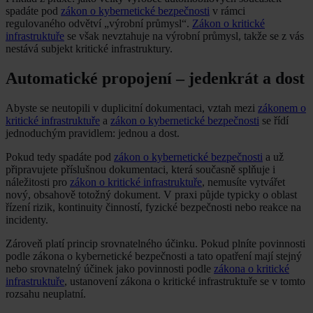
spadáte pod
zákon o kybernetické bezpečnosti
v rámci
regulovaného odvětví „výrobní průmysl“.
Zákon o kritické
infrastruktuře
se však nevztahuje na výrobní průmysl, takže se z vás
nestává subjekt kritické infrastruktury.
Automatické propojení – jedenkrát a dost
Abyste se neutopili v duplicitní dokumentaci, vztah mezi
zákonem o
kritické infrastruktuře
a
zákon o kybernetické bezpečnosti
se řídí
jednoduchým pravidlem: jednou a dost.
Pokud tedy spadáte pod
zákon o kybernetické bezpečnosti
a už
připravujete příslušnou dokumentaci, která současně splňuje i
náležitosti pro
zákon o kritické infrastruktuře
, nemusíte vytvářet
nový, obsahově totožný dokument. V praxi půjde typicky o oblast
řízení rizik, kontinuity činností, fyzické bezpečnosti nebo reakce na
incidenty.
Zároveň platí princip srovnatelného účinku. Pokud plníte povinnosti
podle zákona o kybernetické bezpečnosti a tato opatření mají stejný
nebo srovnatelný účinek jako povinnosti podle
zákona o kritické
infrastruktuře
, ustanovení zákona o kritické infrastruktuře se v tomto
rozsahu neuplatní.