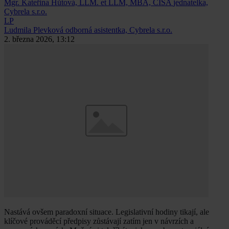
Mgr. Kateřina Hůtová, LLM. et LLM, MBA, CISA
jednatelka,
Cybrela s.r.o.
LP
Ludmila Plevková
odborná asistentka, Cybrela s.r.o.
2. března 2026, 13:12
Nastává ovšem paradoxní situace. Legislativní hodiny tikají, ale
klíčové prováděcí předpisy zůstávají zatím jen v návrzích a