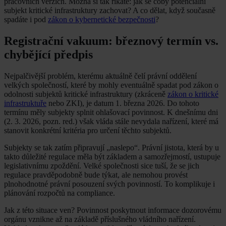
pracovních verzích. Možná si tak říkáte: jak se coby potenciální
subjekt kritické infrastruktury zachovat? A co dělat, když současně
spadáte i pod
zákon o kybernetické bezpečnosti
?
Registrační vakuum: březnový termín vs.
chybějící předpis
Nejpalčivější problém, kterému aktuálně čelí právní oddělení
velkých společností, které by mohly eventuálně spadat pod zákon o
odolnosti subjektů kritické infrastruktury (zkráceně
zákon o kritické
infrastruktuře
nebo ZKI), je datum 1. března 2026. Do tohoto
termínu měly subjekty splnit ohlašovací povinnost. K dnešnímu dni
(2. 3. 2026, pozn. red.) však vláda stále nevydala nařízení, které má
stanovit konkrétní kritéria pro určení těchto subjektů.
Subjekty se tak zatím připravují „naslepo“. Právní jistota, která by u
takto důležité regulace měla být základem a samozřejmostí, ustupuje
legislativnímu zpoždění. Velké společnosti sice tuší, že se jich
regulace pravděpodobně bude týkat, ale nemohou provést
plnohodnotné právní posouzení svých povinností. To komplikuje i
plánování rozpočtů na compliance.
Jak z této situace ven? Povinnost poskytnout informace dozorovému
orgánu vznikne až na základě příslušného vládního nařízení.