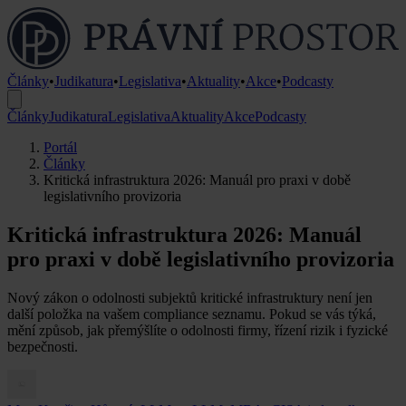
Články
•
Judikatura
•
Legislativa
•
Aktuality
•
Akce
•
Podcasty
Články
Judikatura
Legislativa
Aktuality
Akce
Podcasty
Portál
Články
Kritická infrastruktura 2026: Manuál pro praxi v době
legislativního provizoria
Kritická infrastruktura 2026: Manuál
pro praxi v době legislativního provizoria
Nový zákon o odolnosti subjektů kritické infrastruktury není jen
další položka na vašem compliance seznamu. Pokud se vás týká,
mění způsob, jak přemýšlíte o odolnosti firmy, řízení rizik i fyzické
bezpečnosti.