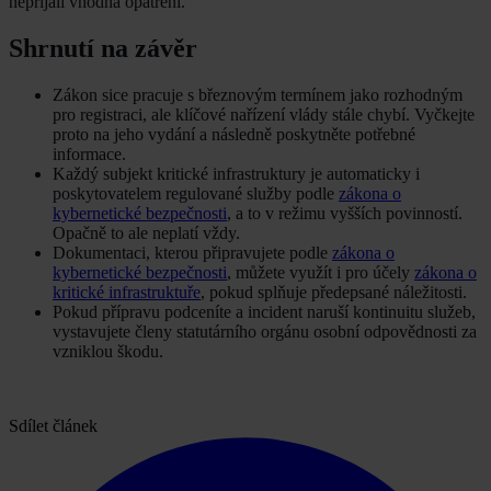
nepřijali vhodná opatření.
Shrnutí na závěr
Zákon sice pracuje s březnovým termínem jako rozhodným
pro registraci, ale klíčové nařízení vlády stále chybí. Vyčkejte
proto na jeho vydání a následně poskytněte potřebné
informace.
Každý subjekt kritické infrastruktury je automaticky i
poskytovatelem regulované služby podle
zákona o
kybernetické bezpečnosti
, a to v režimu vyšších povinností.
Opačně to ale neplatí vždy.
Dokumentaci, kterou připravujete podle
zákona o
kybernetické bezpečnosti
, můžete využít i pro účely
zákona o
kritické infrastruktuře
, pokud splňuje předepsané náležitosti.
Pokud přípravu podceníte a incident naruší kontinuitu služeb,
vystavujete členy statutárního orgánu osobní odpovědnosti za
vzniklou škodu.
Sdílet článek