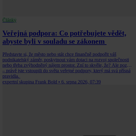
Články
Veřejná podpora: Co potřebujete vědět,
abyste byli v souladu se zákonem
Představte si, že město nebo stát chce finančně podpořit váš
podnikatelský záměr, poskytnout vám dotaci na rozvoj společnosti
nebo třeba zvýhodněný nájem prostor. Zní to skvěle, že? Ale pozor
– právě jste vstoupili do světa veřejné podpory, který má svá přísná
pravidla.
expertní skupina Frank Bold
•
6. srpna 2026, 07:39