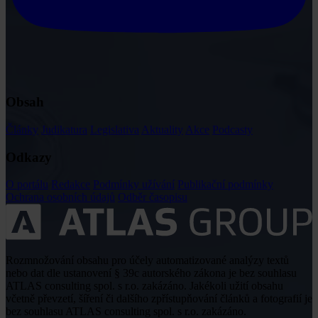
Obsah
Články
Judikatura
Legislativa
Aktuality
Akce
Podcasty
Odkazy
O portálu
Redakce
Podmínky užívání
Publikační podmínky
Ochrana osobních údajů
Odběr časopisu
Rozmnožování obsahu pro účely automatizované analýzy textů
nebo dat dle ustanovení § 39c autorského zákona je bez souhlasu
ATLAS consulting spol. s r.o. zakázáno. Jakékoli užití obsahu
včetně převzetí, šíření či dalšího zpřístupňování článků a fotografií je
bez souhlasu ATLAS consulting spol. s r.o. zakázáno.