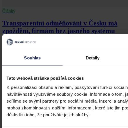
Články
Transparentní odměňování v Česku má
zpoždění, firmám bez jasného systému
přesto hrozí pokuty i doplacení mezd
Česko má podle Eurostatu jeden z nejvyšších rozdílů v odměňování
žen a mužů v EU – gender pay gap dosahuje okolo 18 %. Evropská
Souhlas
Detaily
pravidla pro transparentní odměňování, jejichž cílem je narovnat
informační asymetrii na pracovním trhu a dlouhodobě tak přispět i
ke zmenšení rozdílu ve mzdách mužů a žen, však nabrala v České
republice zpoždění.
Ivona Tajšlová
•
4. srpna 2026, 07:18
Tato webová stránka používá cookies
K personalizaci obsahu a reklam, poskytování funkcí sociáln
návštěvnosti využíváme soubory cookie. Informace o tom, j
sdílíme se svými partnery pro sociální média, inzerci a analý
mohou zkombinovat s dalšími informacemi, které jste jim posk
důsledku toho, že používáte jejich služby.