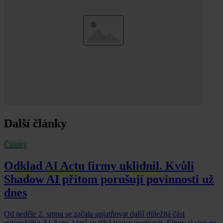
Další články
Články
Odklad AI Actu firmy uklidnil. Kvůli
Shadow AI přitom porušují povinnosti už
dnes
Od neděle 2. srpna se začala uplatňovat další důležitá část
evropského AI Actu, která se týká transparentnosti. Firmy si sice po