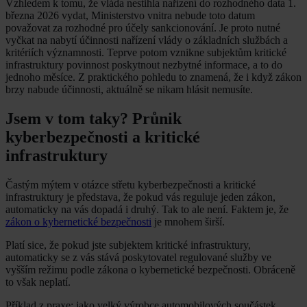
Vzhledem k tomu, že vláda nestihla nařízení do rozhodného data 1.
března 2026 vydat, Ministerstvo vnitra nebude toto datum
považovat za rozhodné pro účely sankcionování. Je proto nutné
vyčkat na nabytí účinnosti nařízení vlády o základních službách a
kritériích významnosti. Teprve potom vznikne subjektům kritické
infrastruktury povinnost poskytnout nezbytné informace, a to do
jednoho měsíce. Z praktického pohledu to znamená, že i když zákon
brzy nabude účinnosti, aktuálně se nikam hlásit nemusíte.
Jsem v tom taky? Průnik
kyberbezpečnosti a kritické
infrastruktury
Častým mýtem v otázce střetu kyberbezpečnosti a kritické
infrastruktury je představa, že pokud vás reguluje jeden zákon,
automaticky na vás dopadá i druhý. Tak to ale není. Faktem je, že
zákon o kybernetické bezpečnosti
je mnohem širší.
Platí sice, že pokud jste subjektem kritické infrastruktury,
automaticky se z vás stává poskytovatel regulované služby ve
vyšším režimu podle zákona o kybernetické bezpečnosti. Obráceně
to však neplatí.
Příklad z praxe: jako velký výrobce automobilových součástek