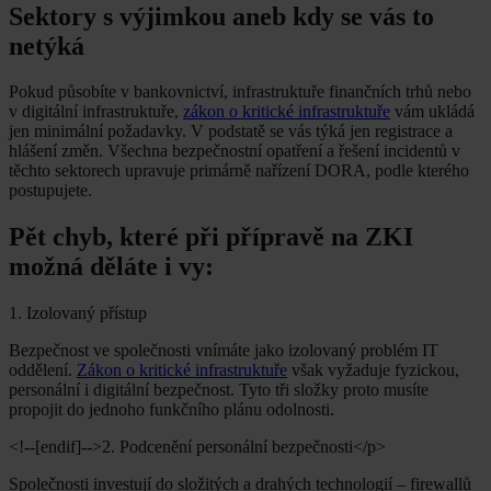
Sektory s výjimkou aneb kdy se vás to
netýká
Pokud působíte v bankovnictví, infrastruktuře finančních trhů nebo
v digitální infrastruktuře,
zákon o kritické infrastruktuře
vám ukládá
jen minimální požadavky. V podstatě se vás týká jen registrace a
hlášení změn. Všechna bezpečnostní opatření a řešení incidentů v
těchto sektorech upravuje primárně nařízení DORA, podle kterého
postupujete.
Pět chyb, které při přípravě na ZKI
možná děláte i vy:
1. Izolovaný přístup
Bezpečnost ve společnosti vnímáte jako izolovaný problém IT
oddělení.
Zákon o kritické infrastruktuře
však vyžaduje fyzickou,
personální i digitální bezpečnost. Tyto tři složky proto musíte
propojit do jednoho funkčního plánu odolnosti.
<!--[endif]-->2. Podcenění personální bezpečnosti</p>
Společnosti investují do složitých a drahých technologií – firewallů