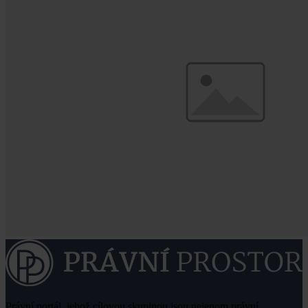
Právní portál, jehož cílovou skupinou jsou nejenom právní