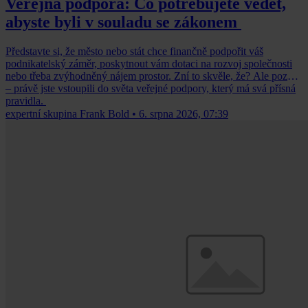
Veřejná podpora: Co potřebujete vědět,
abyste byli v souladu se zákonem
Představte si, že město nebo stát chce finančně podpořit váš
podnikatelský záměr, poskytnout vám dotaci na rozvoj společnosti
nebo třeba zvýhodněný nájem prostor. Zní to skvěle, že? Ale pozor
– právě jste vstoupili do světa veřejné podpory, který má svá přísná
pravidla.
expertní skupina Frank Bold
•
6. srpna 2026, 07:39