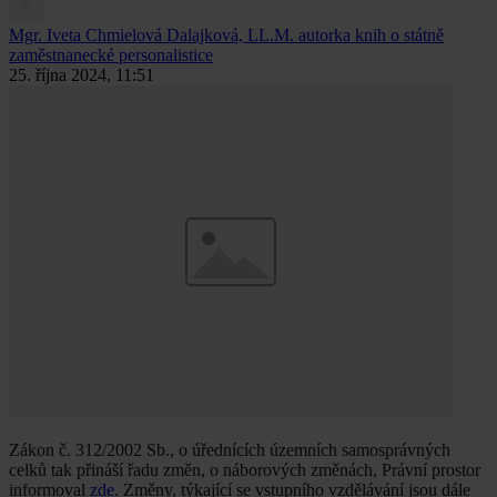
Mgr. Iveta Chmielová Dalajková, LL.M.
autorka knih o státně
zaměstnanecké personalistice
25. října 2024, 11:51
Zákon č. 312/2002 Sb., o úřednících územních samosprávných
celků tak přináší řadu změn, o náborových změnách, Právní prostor
informoval
zde
. Změny, týkající se vstupního vzdělávání jsou dále