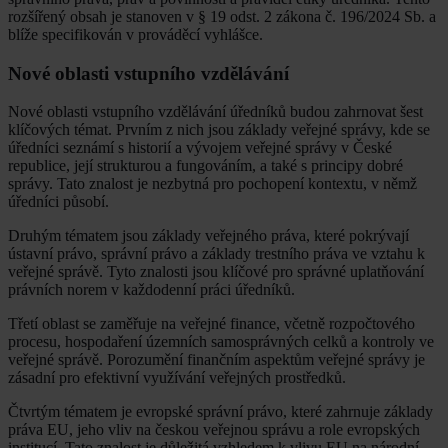
rozšířený obsah je stanoven v § 19 odst. 2 zákona č. 196/2024 Sb. a
blíže specifikován v prováděcí vyhlášce.
Nové oblasti vstupního vzdělávání
Nové oblasti vstupního vzdělávání úředníků budou zahrnovat šest
klíčových témat. Prvním z nich jsou základy veřejné správy, kde se
úředníci seznámí s historií a vývojem veřejné správy v České
republice, její strukturou a fungováním, a také s principy dobré
správy. Tato znalost je nezbytná pro pochopení kontextu, v němž
úředníci působí.
Druhým tématem jsou základy veřejného práva, které pokrývají
ústavní právo, správní právo a základy trestního práva ve vztahu k
veřejné správě. Tyto znalosti jsou klíčové pro správné uplatňování
právních norem v každodenní práci úředníků.
Třetí oblast se zaměřuje na veřejné finance, včetně rozpočtového
procesu, hospodaření územních samosprávných celků a kontroly ve
veřejné správě. Porozumění finančním aspektům veřejné správy je
zásadní pro efektivní využívání veřejných prostředků.
Čtvrtým tématem je evropské správní právo, které zahrnuje základy
práva EU, jeho vliv na českou veřejnou správu a role evropských
institucí. Tato znalost je důležitá vzhledem k vlivu EU na národní