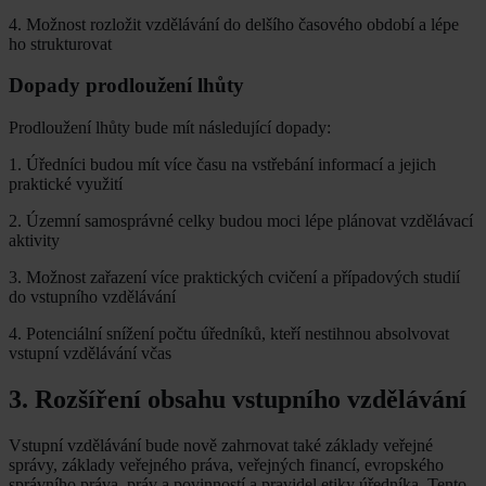
4. Možnost rozložit vzdělávání do delšího časového období a lépe
ho strukturovat
Dopady prodloužení lhůty
Prodloužení lhůty bude mít následující dopady:
1. Úředníci budou mít více času na vstřebání informací a jejich
praktické využití
2. Územní samosprávné celky budou moci lépe plánovat vzdělávací
aktivity
3. Možnost zařazení více praktických cvičení a případových studií
do vstupního vzdělávání
4. Potenciální snížení počtu úředníků, kteří nestihnou absolvovat
vstupní vzdělávání včas
3. Rozšíření obsahu vstupního vzdělávání
Vstupní vzdělávání bude nově zahrnovat také základy veřejné
správy, základy veřejného práva, veřejných financí, evropského
správního práva, práv a povinností a pravidel etiky úředníka. Tento