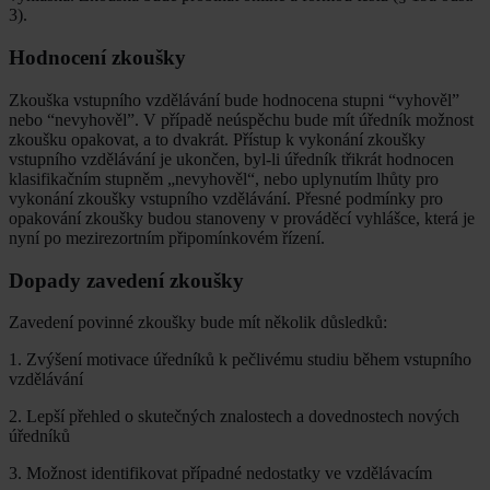
3).
Hodnocení zkoušky
Zkouška vstupního vzdělávání bude hodnocena stupni “vyhověl”
nebo “nevyhověl”. V případě neúspěchu bude mít úředník možnost
zkoušku opakovat, a to dvakrát. Přístup k vykonání zkoušky
vstupního vzdělávání je ukončen, byl-li úředník třikrát hodnocen
klasifikačním stupněm „nevyhověl“, nebo uplynutím lhůty pro
vykonání zkoušky vstupního vzdělávání. Přesné podmínky pro
opakování zkoušky budou stanoveny v prováděcí vyhlášce, která je
nyní po mezirezortním připomínkovém řízení.
Dopady zavedení zkoušky
Zavedení povinné zkoušky bude mít několik důsledků:
1. Zvýšení motivace úředníků k pečlivému studiu během vstupního
vzdělávání
2. Lepší přehled o skutečných znalostech a dovednostech nových
úředníků
3. Možnost identifikovat případné nedostatky ve vzdělávacím