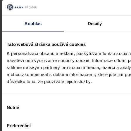
Souhlas
Detaily
Tato webová stránka používá cookies
K personalizaci obsahu a reklam, poskytování funkcí sociáln
návštěvnosti využíváme soubory cookie. Informace o tom, j
sdílíme se svými partnery pro sociální média, inzerci a analý
mohou zkombinovat s dalšími informacemi, které jste jim posk
důsledku toho, že používáte jejich služby.
Výběr
Nutné
souhlasu
Články
Transparentní odměňování v Česku má
Preferenční