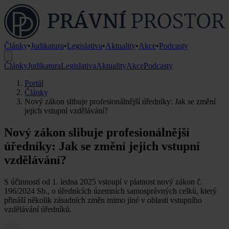
Články
•
Judikatura
•
Legislativa
•
Aktuality
•
Akce
•
Podcasty
Články
Judikatura
Legislativa
Aktuality
Akce
Podcasty
Portál
Články
Nový zákon slibuje profesionálnější úředníky: Jak se změní
jejich vstupní vzdělávání?
Nový zákon slibuje profesionálnější
úředníky: Jak se změní jejich vstupní
vzdělávání?
S účinností od 1. ledna 2025 vstoupí v platnost nový zákon č.
196/2024 Sb., o úřednících územních samosprávných celků, který
přináší několik zásadních změn mimo jiné v oblasti vstupního
vzdělávání úředníků.