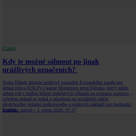
Články
Kdy je možné sáhnout po jinak
urážlivých označeních?
Tento článek shrnuje nedávný rozsudek Evropského soudu pro
lidská práva (ESLP) v kauze Mortensen proti Dánsku, který může
sehrát roli v dalším řešení obdobných případů na ochranu osobnosti,
zejména pokud se jedná o působení na sociálních sítích,
předchozího jednání poškozeného a reálných základů pro hodnotící
úsudek.
Kolektiv autorů
•
3. srpna 2026, 07:37