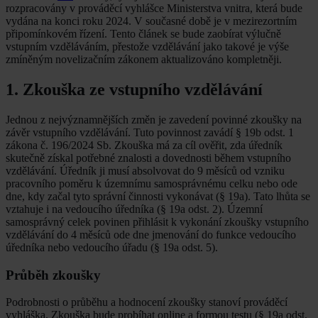
rozpracovány v prováděcí vyhlášce Ministerstva vnitra, která bude
vydána na konci roku 2024. V současné době je v mezirezortním
připomínkovém řízení. Tento článek se bude zaobírat výlučně
vstupním vzděláváním, přestože vzdělávání jako takové je výše
zmíněným novelizačním zákonem aktualizováno kompletněji.
1. Zkouška ze vstupního vzdělávání
Jednou z nejvýznamnějších změn je zavedení povinné zkoušky na
závěr vstupního vzdělávání. Tuto povinnost zavádí § 19b odst. 1
zákona č. 196/2024 Sb. Zkouška má za cíl ověřit, zda úředník
skutečně získal potřebné znalosti a dovednosti během vstupního
vzdělávání. Úředník ji musí absolvovat do 9 měsíců od vzniku
pracovního poměru k územnímu samosprávnému celku nebo ode
dne, kdy začal tyto správní činnosti vykonávat (§ 19a). Tato lhůta se
vztahuje i na vedoucího úředníka (§ 19a odst. 2). Územní
samosprávný celek povinen přihlásit k vykonání zkoušky vstupního
vzdělávání do 4 měsíců ode dne jmenování do funkce vedoucího
úředníka nebo vedoucího úřadu (§ 19a odst. 5).
Průběh zkoušky
Podrobnosti o průběhu a hodnocení zkoušky stanoví prováděcí
vyhláška. Zkouška bude probíhat online a formou testu (§ 19a odst.