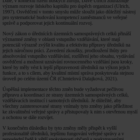
Dále, v kontextu řízení lidských zdrojů, Dave Ulrich zdůrazňuje
význam rozvoje lidského kapitálu pro úspěch organizací (Ulrich,
1997). Osvědčení v tomto smyslu může sloužit jako důležitý nástroj
pro systematické budování kompetencí zaměstnanců ve veřejné
správě a podporovat jejich kontinuální rozvoj.
Nový zákon o úřednících územních samosprávných celků přináší
významné změny v oblasti vstupního vzdělávání, které mají
potenciál výrazně zvýšit kvalitu a efektivitu přípravy úředníků na
jejich náročnou práci. Zavedení zkoušky, prodloužení lhůty pro
absolvování vstupního vzdělávání, rozšíření jeho obsahu, vydávání
osvědčení a možnost uznávání rovnocenného vzdělání jsou kroky,
které by měly vést k lepší připravenosti úředníků na výkon jejich
funkce, a to s cílem, aby kvalitní místní správa poskytovala stejnou
úroveň po celém území ČR (Chmielová Dalajková, 2021).
Úspěšná implementace těchto změn bude vyžadovat pečlivou
přípravu a koordinaci ze strany územních samosprávných celků,
vzdělávacích institucí i samotných úředníků. Je důležité, aby
všechny zainteresované strany vnímaly tyto změny jako příležitost
ke zkvalitnění veřejné správy a přistupovaly k nim s otevřenou myslí
a ochotou se dále rozvíjet.
V konečném důsledku by tyto změny měly přispět k vyšší
profesionalitě úředníků, lepšímu fungování veřejné správy a v
neposlední řadě k větší spokojenosti občanů s poskytovanými