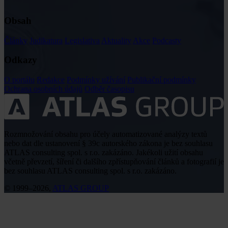
Obsah
Články
Judikatura
Legislativa
Aktuality
Akce
Podcasty
Odkazy
O portálu
Redakce
Podmínky užívání
Publikační podmínky
Ochrana osobních údajů
Odběr časopisu
Rozmnožování obsahu pro účely automatizované analýzy textů
nebo dat dle ustanovení § 39c autorského zákona je bez souhlasu
ATLAS consulting spol. s r.o. zakázáno. Jakékoli užití obsahu
včetně převzetí, šíření či dalšího zpřístupňování článků a fotografií je
bez souhlasu ATLAS consulting spol. s r.o. zakázáno.
© 1999–2026,
ATLAS GROUP