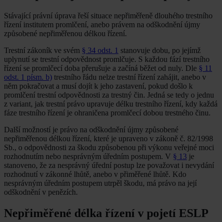
Stávající právní úprava řeší situace nepřiměřeně dlouhého trestního
řízení institutem promlčení, anebo právem na odškodnění újmy
způsobené nepřiměřenou délkou řízení.
Trestní zákoník ve svém
§ 34 odst. 1
stanovuje dobu, po jejímž
uplynutí se trestní odpovědnost promlčuje. S každou fází trestního
řízení se promlčecí doba přerušuje a začíná běžet od nuly. Dle
§ 11
odst. 1 písm. b)
trestního řádu nelze trestní řízení zahájit, anebo v
něm pokračovat a musí dojít k jeho zastavení, pokud došlo k
promlčení trestní odpovědnosti za trestný čin. Jedná se tedy o jednu
z variant, jak trestní právo upravuje délku trestního řízení, kdy každá
fáze trestního řízení je ohraničena promlčecí dobou trestného činu.
Další možností je právo na odškodnění újmy způsobené
nepřiměřenou délkou řízení, které je upraveno v zákoně č. 82/1998
Sb., o odpovědnosti za škodu způsobenou při výkonu veřejné moci
rozhodnutím nebo nesprávným úředním postupem. V
§ 13
je
stanoveno, že za nesprávný úřední postup lze považovat i nevydání
rozhodnutí v zákonné lhůtě, anebo v přiměřené lhůtě. Kdo
nesprávným úředním postupem utrpěl škodu, má právo na její
odškodnění v penězích.
Nepřiměřené délka řízení v pojetí ESLP