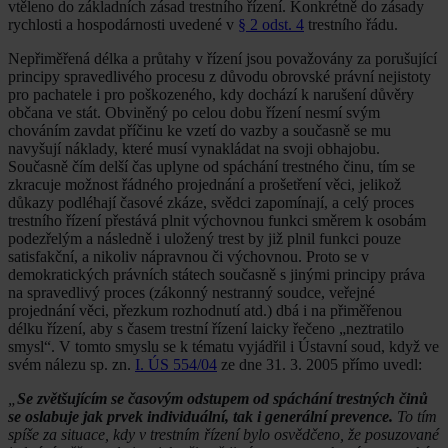
vtěleno do základních zásad trestního řízení. Konkrétně do zásady
rychlosti a hospodárnosti uvedené v
§ 2 odst. 4
trestního řádu.
Nepřiměřená délka a průtahy v řízení jsou považovány za porušující
principy spravedlivého procesu z důvodu obrovské právní nejistoty
pro pachatele i pro poškozeného, kdy dochází k narušení důvěry
občana ve stát. Obviněný po celou dobu řízení nesmí svým
chováním zavdat příčinu ke vzetí do vazby a současně se mu
navyšují náklady, které musí vynakládat na svoji obhajobu.
Současně čím delší čas uplyne od spáchání trestného činu, tím se
zkracuje možnost řádného projednání a prošetření věci, jelikož
důkazy podléhají časové zkáze, svědci zapomínají, a celý proces
trestního řízení přestává plnit výchovnou funkci směrem k osobám
podezřelým a následně i uložený trest by již plnil funkci pouze
satisfakční, a nikoliv nápravnou či výchovnou. Proto se v
demokratických právních státech současně s jinými principy práva
na spravedlivý proces (zákonný nestranný soudce, veřejné
projednání věci, přezkum rozhodnutí atd.) dbá i na přiměřenou
délku řízení, aby s časem trestní řízení laicky řečeno „neztratilo
smysl“. V tomto smyslu se k tématu vyjádřil i Ústavní soud, když ve
svém nálezu sp. zn.
I. ÚS 554/04
ze dne 31. 3. 2005 přímo uvedl:
„
Se zvětšujícím se časovým odstupem od spáchání trestných činů
se oslabuje jak prvek individuální, tak i generální prevence.
To tím
spíše za situace, kdy v trestním řízení bylo osvědčeno, že posuzované