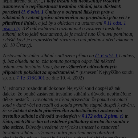
nepřiměřené délky:
„
I když trestní řád neobsahuje výslovné
ustanovení o nepřípustnosti trestního stíhání, jako důsledek
porušení
čl. 6 odst. 1
Úmluvy o ochraně lidských práv a
základních svobod (právo obviněného na projednání jeho věci v
přiměřené lhůtě)
, a jež by s ohledem na ustanovení
§ 11 odst. 1
písm. ch)
TrŘ odůvodňovalo rozhodnout o zastavení trestního
stíhání, tak to ještě neznamená, že je možné tuto Úmluvu pominout,
zvláště když je bezprostředně závazná a má přednost před zákonem
(čl. 10 Ústavy).
Zastavení trestního stíhání s odkazem přímo na
čl. 6 odst. 1
Úmluvy,
tj. bez ohledu na to, zda tomuto postupu odpovídá některé
ustanovení trestního řádu,
lze ve výjimečně odůvodněných
případech pokládat za opodstatněné
.“
(usnesení Nejvyššího soudu
sp. zn.
7 Tz 316/2001
ze dne 10. 4. 2002)
V jednom z rozhodnutí dokonce Nejvyšší soud dospěl až tak
daleko, že pouhé zastavení trestního stíhání z důvodu nepřiměřené
délky nestačí:
„Dovolateli je třeba přisvědčit, že pokud odvolací
soud v dané věci na rozdíl od soudu prvního stupně dospěl k závěru,
že se žalobci dostalo přiměřeného zadostiučinění zastavením
trestního stíhání z důvodů uvedených v
§ 172 odst. 2 písm. c)
tr.
řádu, odchýlil se tím od ustálené judikatury dovolacího soudu v
této otázce
. Důvody uvedené ve výroku usnesení o zastavení
trestního stíhání – význam a míra porušení nebo ohrožení