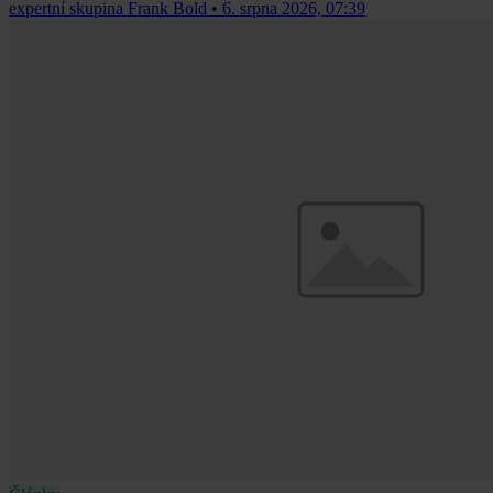
expertní skupina Frank Bold
•
6. srpna 2026, 07:39