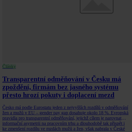
Články
Transparentní odměňování v Česku má
zpoždění, firmám bez jasného systému
přesto hrozí pokuty i doplacení mezd
Česko má podle Eurostatu jeden z nejvyšších rozdílů v odměňování
žen a mužů v EU – gender pay gap dosahuje okolo 18 %. Evropská
pravidla pro transparentní odměňování, jejichž cílem je narovnat
informační asymetrii na pracovním trhu a dlouhodobě tak přispět i
ke zmenšení rozdílu ve mzdách mužů a žen, však nabrala v České