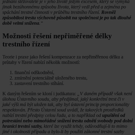
jednání stěžovatele je v jeho životě jistým excesem, který se vymyká
jinak bezúhonnému způsobu života, který vedl před a zejména po
spáchání trestné činnosti v průběhu trestního řízení.
Rovněž
způsobilost trestu výchovně působit na společnost je po tak dlouhé
době velmi snížena
.“
Možnosti řešení nepřiměřené délky
trestního řízení
Teorie i praxe jako řešení kompenzace za nepřiměřenou délku a
průtahy v řízení nabízí několik možností:
finanční odškodnění,
zmírnění potenciálně uloženého trestu,
zastavení trestního stíhání.
K daným řešením se kloní i judikatura:
„V daném případě však není
úlohou Ústavního soudu, aby předjímal, jaký konkrétní trest či v
jaké výši má být uložen tak, aby byl ústavní princip proporcionality
respektován. Přesto Ústavní soud uvádí, že takových prostředků
nabízí trestní předpisy celou řadu, a to například od
upuštění od
potrestání nebo mimořádné snížení trestu odnětí svobody pod dolní
hranici trestní sazby,
které lze využít tehdy, odůvodňují-li to mimo
jiné i okolnosti případu a bylo-li by použití zákonné trestní sazby