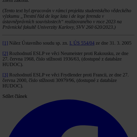
znění zákona.
(
Tento text byl zpracován v rámci projektu studentského vědeckého
výzkumu „Trestní řád de lege lata i de lege ferenda v
ústavněprávních souvislostech“ realizovaného v roce 2023 na
Právnické fakultě Univerzity Karlovy, SVV 260 620/2023.)
[1]
Nález Ústavního soudu sp. zn.
I. ÚS 554/04
ze dne 31. 3. 2005
[2]
Rozhodnutí ESLP ve věci Neumeister proti Rakousku, ze dne
27. června 1968, číslo stížnosti 1936/63, (dostupné z databáze
HUDOC).
[3]
Rozhodnutí ESLP ve věci Frydlender proti Francii, ze dne 27.
června 2000, číslo stížnosti 30979/96, (dostupné z databáze
HUDOC).
Sdílet článek