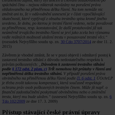
chráněného zájmu, který byl dotčen a chování obžalovaného po
spáchání činu – nejsou nikterak navázány na porušení práva
obžalovaného na přiměřenou délku řízení. Na tom nemůže nic
změnit ani to, že v odůvodnění usnesení je v části vypočítávající
skutečnosti, které vyplývají z obsahu trestního spisu kromě jiného
uvedeno, že dobu, po kterou je trestní řízení vedeno, nelze považovat
za přiměřenou, resp. konstatování, že další protahování již tak
neúměrně trvajícího trestního řízení se jeví jako zcela bez významu
vedle reálných možností uložení trestu v posuzované trestní věci.“
(rozsudek Nejvyššího soudu sp. zn.
30 Cdo 3707/2014
ze dne 11. 2.
2015)
Závěrem je vhodné zmínit, že se v praxi objevil i odmítavý postoj k
zastavení trestního stíhání z důvodu nedostatečného respektu k
právům poškozených:
„
Důvodem k zastavení trestního stíhání
podle
§ 172 odst. 2 písm. c)
TrŘ nemohou být průtahy v řízení ani
nepřiměřená délka trestního stíhání.
V případě porušení práva
obviněného na přiměřenou délku řízení podle
čl. 6 odst. 1
ÚOchrLP
je třeba zvolit takovou kompenzaci, která současně respektuje
ochranu práv osob poškozených trestným činem. Může jít např. o
finanční zadostiučinění poskytnuté obviněnému nebo o zmírnění
trestu, který mu bude uložen.“
(usnesení Nejvyššího soudu sp. zn.
6
Tdo 102/2009
ze dne 17. 3. 2009)
Přístup stávající české právní úpravy