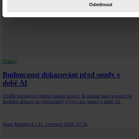
Odmítnout
Články
Budoucnost dokazování před soudy v
době AI
Umělá inteligence změní soudní proces. Je možné dnes považovat
digitální důkazy za věrohodné? Výzvy pro justici v době AI.
Hana Marešová
•
31. července 2026, 07:36