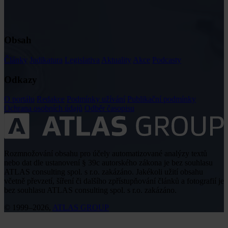
Obsah
Články
Judikatura
Legislativa
Aktuality
Akce
Podcasty
Odkazy
O portálu
Redakce
Podmínky užívání
Publikační podmínky
Ochrana osobních údajů
Odběr časopisu
Rozmnožování obsahu pro účely automatizované analýzy textů
nebo dat dle ustanovení § 39c autorského zákona je bez souhlasu
ATLAS consulting spol. s r.o. zakázáno. Jakékoli užití obsahu
včetně převzetí, šíření či dalšího zpřístupňování článků a fotografií je
bez souhlasu ATLAS consulting spol. s r.o. zakázáno.
© 1999–2026,
ATLAS GROUP