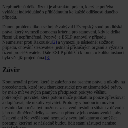
Nepřiměřená délka řízení je abstraktní pojem, který je potřeba
vykládat individuálně s přihlédnutím ke každé odlišnosti daného
případu.
Danou problematikou se hojně zabýval i Evropský soud pro lidská
práva, který vymezil pomocná kritéria pro stanovení, kdy je délka
řízení už nepřiměřená. Poprvé je ESLP stanovil v případu
Neumeister proti Rakousku
[2]
a vymezil je následně: složitost
případu, chování stěžovatele, jednání příslušných orgánů a význam
řízení pro stěžovatele. Dále ESLP přihlíží i k tomu, u kolika instancí
byla věc již projednána.
[3]
Závěr
Kontinentální právo, které je založeno na psaném právu a nikoliv na
precedentech, které jsou charakteristické pro angloamerické právo,
by mělo mít ve svých psaných předpisech pokryto většinu
potřebných pravidel, která potom může judikatura pouze zpřesňovat
a doplňovat, ale nikoliv vytvářet. Proto by v budoucím novém
trestním řádu měla být možnost zastavení trestního stíhání z důvodu
jeho nepřiměřené délky stanovena přímo v jeho ustanoveních, aby
Ústavní ani Nejvyšší soud nemusely svou judikaturou domýšlet
postupy, kterými se následně budou řídit státní zástupci namísto