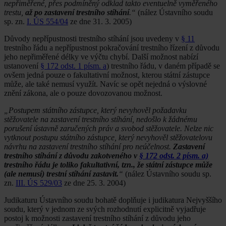
nepřiměřené, přes podmíněný odklad takto eventuelně vyměřeného
trestu,
až po zastavení trestního stíhání
.“
(nález Ústavního soudu
sp. zn.
I. ÚS 554/04
ze dne 31. 3. 2005)
Důvody nepřípustnosti trestního stíhání jsou uvedeny v
§ 11
trestního řádu a nepřípustnost pokračování trestního řízení z důvodu
jeho nepřiměřené délky ve výčtu chybí. Další možnost nabízí
ustanovení
§ 172 odst. 1 písm. a
) trestního řádu, v daném případě se
ovšem jedná pouze o fakultativní možnost, kterou státní zástupce
může, ale také nemusí využít. Navíc se opět nejedná o výslovné
znění zákona, ale o pouze dovozovanou možnost.
„Postupem státního zástupce, který nevyhověl požadavku
stěžovatele na zastavení trestního stíhání, nedošlo k žádnému
porušení ústavně zaručených práv a svobod stěžovatele. Nelze nic
vytknout postupu státního zástupce, který nevyhověl stěžovatelovu
návrhu na zastavení trestního stíhání pro neúčelnost.
Zastavení
trestního stíhání z důvodu zakotveného v
§ 172 odst. 2 písm. a)
trestního řádu je toliko fakultativní, tzn., že státní zástupce může
(ale nemusí) trestní stíhání zastavit.
“
(nález Ústavního soudu sp.
zn.
III. ÚS 529/03
ze dne 25. 3. 2004)
Judikaturu Ústavního soudu bohatě doplňuje i judikatura Nejvyššího
soudu, který v jednom ze svých rozhodnutí explicitně vyjadřuje
postoj k možnosti zastavení trestního stíhání z důvodu jeho