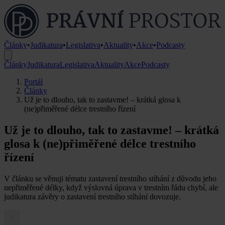
Články
•
Judikatura
•
Legislativa
•
Aktuality
•
Akce
•
Podcasty
Články
Judikatura
Legislativa
Aktuality
Akce
Podcasty
Portál
Články
Už je to dlouho, tak to zastavme! – krátká glosa k
(ne)přiměřené délce trestního řízení
Už je to dlouho, tak to zastavme! – krátká
glosa k (ne)přiměřené délce trestního
řízení
V článku se věnuji tématu zastavení trestního stíhání z důvodu jeho
nepřiměřené délky, když výslovná úprava v trestním řádu chybí, ale
judikatura závěry o zastavení trestního stíhání dovozuje.