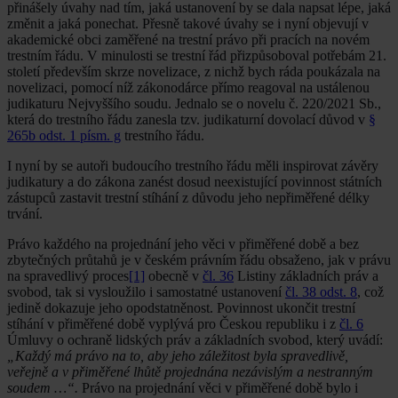
přinášely úvahy nad tím, jaká ustanovení by se dala napsat lépe, jaká
změnit a jaká ponechat. Přesně takové úvahy se i nyní objevují v
akademické obci zaměřené na trestní právo při pracích na novém
trestním řádu. V minulosti se trestní řád přizpůsoboval potřebám 21.
století především skrze novelizace, z nichž bych ráda poukázala na
novelizaci, pomocí níž zákonodárce přímo reagoval na ustálenou
judikaturu Nejvyššího soudu. Jednalo se o novelu č. 220/2021 Sb.,
která do trestního řádu zanesla tzv. judikaturní dovolací důvod v
§
265b odst. 1 písm. g
trestního řádu.
I nyní by se autoři budoucího trestního řádu měli inspirovat závěry
judikatury a do zákona zanést dosud neexistující povinnost státních
zástupců zastavit trestní stíhání z důvodu jeho nepřiměřené délky
trvání.
Právo každého na projednání jeho věci v přiměřené době a bez
zbytečných průtahů je v českém právním řádu obsaženo, jak v právu
na spravedlivý proces
[1]
obecně v
čl. 36
Listiny základních práv a
svobod, tak si vysloužilo i samostatné ustanovení
čl. 38 odst. 8
, což
jedině dokazuje jeho opodstatněnost. Povinnost ukončit trestní
stíhání v přiměřené době vyplývá pro Českou republiku i z
čl. 6
Úmluvy o ochraně lidských práv a základních svobod, který uvádí:
„Každý má právo na to, aby jeho záležitost byla spravedlivě,
veřejně a v přiměřené lhůtě projednána nezávislým a nestranným
soudem …“.
Právo na projednání věci v přiměřené době bylo i