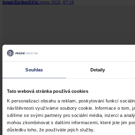
republice zpoždění.
Ivona Tajšlová
•
4. srpna 2026, 07:18
Souhlas
Detaily
Tato webová stránka používá cookies
K personalizaci obsahu a reklam, poskytování funkcí sociáln
návštěvnosti využíváme soubory cookie. Informace o tom, j
sdílíme se svými partnery pro sociální média, inzerci a analý
mohou zkombinovat s dalšími informacemi, které jste jim posk
důsledku toho, že používáte jejich služby.