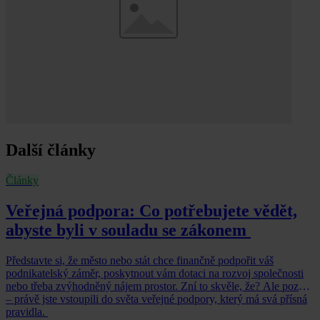
Další články
Články
Veřejná podpora: Co potřebujete vědět,
abyste byli v souladu se zákonem
Představte si, že město nebo stát chce finančně podpořit váš
podnikatelský záměr, poskytnout vám dotaci na rozvoj společnosti
nebo třeba zvýhodněný nájem prostor. Zní to skvěle, že? Ale pozor
– právě jste vstoupili do světa veřejné podpory, který má svá přísná
pravidla.