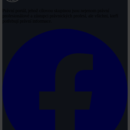
Právní portál, jehož cílovou skupinou jsou nejenom právní
profesionálové a zástupci právnických profesí, ale všichni, kteří
potřebují právní informace.