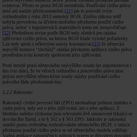
existovat. Přesto se praxe BGH nezměnila. Používání cizího práva
není ani nadále přezkoumatelné,
[21]
jak to potvrdil svým
rozhodnutím z roku 2013 samotný BGH. Změna zákona totiž
nebyla provedena za účelem možného přezkumu použití cizího
práva, neboť v legislativních materiálech tomu nic nenasvědčuje.
[22]
Předmětem revize podle BGH tedy zůstává jen otázka
zjišťování cizího práva, na kterou BGH klade vysoké požadavky.
Lze tedy spolu s některými autory konstatovat,
[23]
že německá
nejvyšší instance “obchází” otázku přezkumu aplikace cizího práva
prostřednictvím kontroly správnosti jeho zjišťování.
Proti strnulé praxi německého nejvyššího soudu lze argumentovat i
tím (viz dále), že ve věcech rodinného a pracovního práva jsou
jinými nejvyššími německými soudy otázky používání cizího
právního řádu přezkoumávány.
1.2.2 Rakousko
Rakouský civilní procesní řád (ZPO) neobsahuje jedinou zmínku o
cizím právu, tedy ani o jeho zjišťování, ani o jeho aplikaci. Z
hlediska našeho výzkumu jsou relevantní dvě ustanovení týkající se
dovolacího řízení, a to § 502 a § 503 ZPO. Jakkoliv je rakouská
soudní praxe ovlivněna rozhodováním německého BGH, v otázce
přezkumu použití cizího práva se od německého modelu odlišuje.
Vadná aplikace zahraničních právních norem je důvodem dovolání