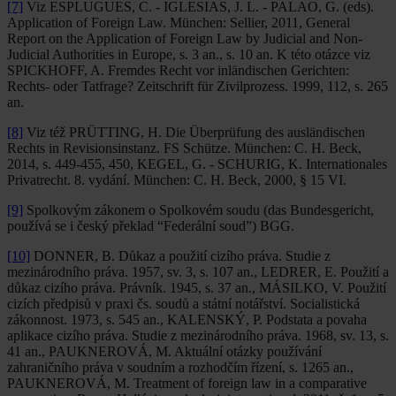
[7]
Viz ESPLUGUES, C. - IGLESIAS, J. L. - PALAO, G. (eds).
Application of Foreign Law. München: Sellier, 2011, General
Report on the Application of Foreign Law by Judicial and Non-
Judicial Authorities in Europe, s. 3 an., s. 10 an. K této otázce viz
SPICKHOFF, A. Fremdes Recht vor inländischen Gerichten:
Rechts- oder Tatfrage? Zeitschrift für Zivilprozess. 1999, 112, s. 265
an.
[8]
Viz též PRÜTTING, H. Die Überprüfung des ausländischen
Rechts in Revisionsinstanz. FS Schütze. München: C. H. Beck,
2014, s. 449-455, 450, KEGEL, G. - SCHURIG, K. Internationales
Privatrecht. 8. vydání. München: C. H. Beck, 2000, § 15 VI.
[9]
Spolkovým zákonem o Spolkovém soudu (das Bundesgericht,
používá se i český překlad “Federální soud”) BGG.
[10]
DONNER, B. Důkaz a použití cizího práva. Studie z
mezinárodního práva. 1957, sv. 3, s. 107 an., LEDRER, E. Použití a
důkaz cizího práva. Právník. 1945, s. 37 an., MÁSILKO, V. Použití
cizích předpisů v praxi čs. soudů a státní notářství. Socialistická
zákonnost. 1973, s. 545 an., KALENSKÝ, P. Podstata a povaha
aplikace cizího práva. Studie z mezinárodního práva. 1968, sv. 13, s.
41 an., PAUKNEROVÁ, M. Aktuální otázky používání
zahraničního práva v soudním a rozhodčím řízení, s. 1265 an.,
PAUKNEROVÁ, M. Treatment of foreign law in a comparative