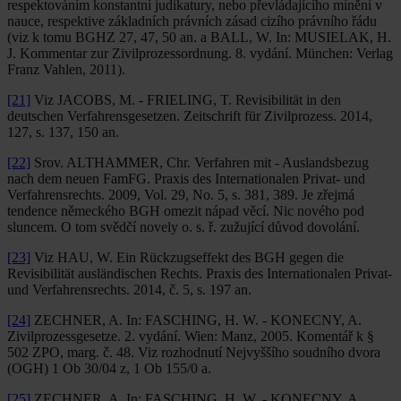
respektováním konstantní judikatury, nebo převládajícího mínění v
nauce, respektive základních právních zásad cizího právního řádu
(viz k tomu BGHZ 27, 47, 50 an. a BALL, W. In: MUSIELAK, H.
J. Kommentar zur Zivilprozessordnung. 8. vydání. München: Verlag
Franz Vahlen, 2011).
[21]
Viz JACOBS, M. - FRIELING, T. Revisibilität in den
deutschen Verfahrensgesetzen. Zeitschrift für Zivilprozess. 2014,
127, s. 137, 150 an.
[22]
Srov. ALTHAMMER, Chr. Verfahren mit - Auslandsbezug
nach dem neuen FamFG. Praxis des Internationalen Privat- und
Verfahrensrechts. 2009, Vol. 29, No. 5, s. 381, 389. Je zřejmá
tendence německého BGH omezit nápad věcí. Nic nového pod
sluncem. O tom svědčí novely o. s. ř. zužující důvod dovolání.
[23]
Viz HAU, W. Ein Rückzugseffekt des BGH gegen die
Revisibilität ausländischen Rechts. Praxis des Internationalen Privat-
und Verfahrensrechts. 2014, č. 5, s. 197 an.
[24]
ZECHNER, A. In: FASCHING, H. W. - KONECNY, A.
Zivilprozessgesetze. 2. vydání. Wien: Manz, 2005. Komentář k §
502 ZPO, marg. č. 48. Viz rozhodnutí Nejvyššího soudního dvora
(OGH) 1 Ob 30/04 z, 1 Ob 155/0 a.
[25]
ZECHNER, A. In: FASCHING, H. W. - KONECNY, A.