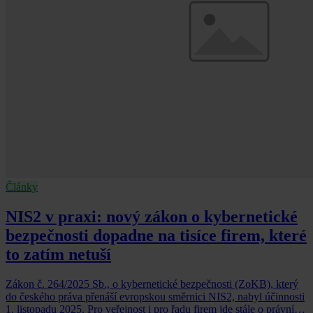
Články
NIS2 v praxi: nový zákon o kybernetické
bezpečnosti dopadne na tisíce firem, které
to zatím netuší
Zákon č. 264/2025 Sb., o kybernetické bezpečnosti (ZoKB), který
do českého práva přenáší evropskou směrnici NIS2, nabyl účinnosti
1. listopadu 2025. Pro veřejnost i pro řadu firem jde stále o právní