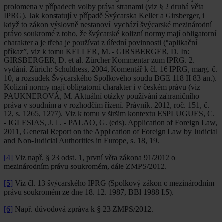
prolomena v případech volby práva stranami (viz § 2 druhá věta
IPRG). Jak konstatují v případě Švýcarska Keller a Girsberger, i
když to zákon výslovně nestanoví, vychází švýcarské mezinárodní
právo soukromé z toho, že švýcarské kolizní normy mají obligatorní
charakter a je třeba je používat z úřední povinnosti (“aplikační
příkaz”, viz k tomu KELLER, M. - GIRSBERGER, D. In:
GIRSBERGER, D. et al. Zürcher Kommentar zum IPRG. 2.
vydání. Zürich: Schulthess, 2004, Komentář k čl. 16 IPRG, marg. č.
10, a rozsudek Švýcarského Spolkového soudu BGE 118 II 83 an.).
Kolizní normy mají obligatorní charakter i v českém právu (viz
PAUKNEROVÁ, M. Aktuální otázky používání zahraničního
práva v soudním a v rozhodčím řízení. Právník. 2012, roč. 151, č.
12, s. 1265, 1277). Viz k tomu v širším kontextu ESPLUGUES, C.
- IGLESIAS, J. L. - PALAO, G. (eds). Application of Foreign Law,
2011, General Report on the Application of Foreign Law by Judicial
and Non-Judicial Authorities in Europe, s. 18, 19.
[4]
Viz např. § 23 odst. 1, první věta zákona 91/2012 o
mezinárodním právu soukromém, dále ZMPS/2012.
[5]
Viz čl. 13 švýcarského IPRG (Spolkový zákon o mezinárodním
právu soukromém ze dne 18. 12. 1987, BBl 1988 I.5).
[6]
Např. důvodová zpráva k § 23 ZMPS/2012.