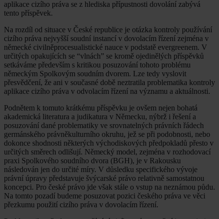
aplikace cizího práva se z hlediska přípustnosti dovolání zabývá
tento příspěvek.
Na rozdíl od situace v České republice je otázka kontroly používání
cizího práva nejvyšší soudní instancí v dovolacím řízení zejména v
německé civilněprocesualistické nauce v podstatě evergreenem. V
určitých opakujících se “vlnách” se kromě ojedinělých příspěvků
setkáváme především s kritikou posuzování tohoto problému
německým Spolkovým soudním dvorem. Lze tedy vyslovit
přesvědčení, že ani v současné době neztratila problematika kontroly
aplikace cizího práva v odvolacím řízení na významu a aktuálnosti.
Podnětem k tomuto krátkému příspěvku je ovšem nejen bohatá
akademická literatura a judikatura v Německu, nýbrž i řešení a
posuzování dané problematiky ve srovnatelných právních řádech
germánského právněkulturního okruhu, jež se při podobnosti, nebo
dokonce shodnosti některých východiskových předpokladů přesto v
určitých směrech odlišují. Německý model, zejména v rozhodovací
praxi Spolkového soudního dvora (BGH), je v Rakousku
následován jen do určité míry. V důsledku specifického vývoje
právní úpravy představuje švýcarské právo relativně samostatnou
koncepci. Pro české právo jde však stále o vstup na neznámou půdu.
Na tomto pozadí budeme posuzovat pozici českého práva ve věci
přezkumu použití cizího práva v dovolacím řízení.