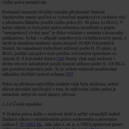
cizího práva nezabývaly.
Podstatné omezení věcného rozsahu přezkumné činnosti
Spolkového soudu spočívá ve vyloučení majetkových civilních věcí
z přezkumu řádného použití cizího práva [čl. 96 písm. b) BGG]. V
tomto ohledu se švýcarské právo reformou nezměnilo a pojem
“nemajetkový civilní spor” je třeba vykládat v souladu s dosavadní
judikaturou. Avšak i v případě majetkových civilněprávních sporů, u
nichž je dosaženo hodnoty sporu alespoň 30 000 švýcarských
franků, lze napadnout rozhodnutí stížností podle čl. 95 písm. a)
BGG, jestliže cizí právo bylo použito svévolným způsobem ve
smyslu čl. 9 švýcarské ústavy.
[34]
Strany však mají možnost v
těchto věcech subsidiárně použít ústavní stížnost podle čl. 116 BGG
pro porušení ústavních práv. To je ovšem relativně neadekvátní
náhražka chybějící právní ochrany.
[35]
Práva na přezkum nejvyšším soudem však byla zkrácena, neboť
důvod dovolání spočívající v tom, že zjišťování cizího práva je
nemožné, nebyl do nové úpravy převzat.
1.2.4 Česká republika
V českém právu došlo v nedávné době k určité výraznější změně.
Zatímco zákon o mezinárodním právu soukromém a procesním
(zákon č.
97/1963 Sb.
, dále jako z. m. p. s./1963) upravoval pouze