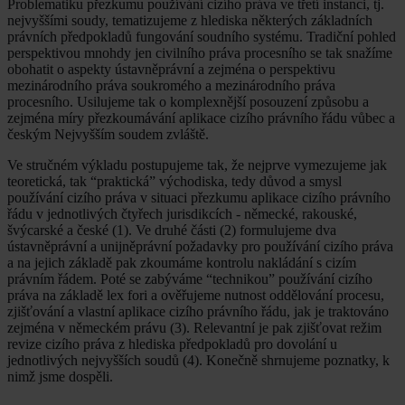
Problematiku přezkumu používání cizího práva ve třetí instanci, tj.
nejvyššími soudy, tematizujeme z hlediska některých základních
právních předpokladů fungování soudního systému. Tradiční pohled
perspektivou mnohdy jen civilního práva procesního se tak snažíme
obohatit o aspekty ústavněprávní a zejména o perspektivu
mezinárodního práva soukromého a mezinárodního práva
procesního. Usilujeme tak o komplexnější posouzení způsobu a
zejména míry přezkoumávání aplikace cizího právního řádu vůbec a
českým Nejvyšším soudem zvláště.
Ve stručném výkladu postupujeme tak, že nejprve vymezujeme jak
teoretická, tak “praktická” východiska, tedy důvod a smysl
používání cizího práva v situaci přezkumu aplikace cizího právního
řádu v jednotlivých čtyřech jurisdikcích - německé, rakouské,
švýcarské a české (1). Ve druhé části (2) formulujeme dva
ústavněprávní a unijněprávní požadavky pro používání cizího práva
a na jejich základě pak zkoumáme kontrolu nakládání s cizím
právním řádem. Poté se zabýváme “technikou” používání cizího
práva na základě lex fori a ověřujeme nutnost oddělování procesu,
zjišťování a vlastní aplikace cizího právního řádu, jak je traktováno
zejména v německém právu (3). Relevantní je pak zjišťovat režim
revize cizího práva z hlediska předpokladů pro dovolání u
jednotlivých nejvyšších soudů (4). Konečně shrnujeme poznatky, k
nimž jsme dospěli.