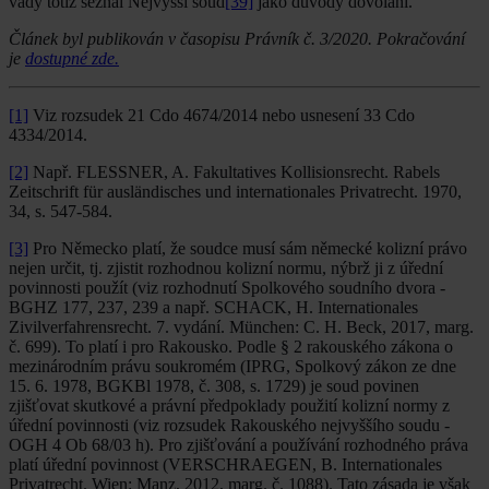
vady totiž seznal Nejvyšší soud
[39]
jako důvody dovolání.
Článek byl publikován v časopisu Právník č. 3/2020. Pokračování
je
dostupné zde.
[1]
Viz rozsudek 21 Cdo 4674/2014 nebo usnesení 33 Cdo
4334/2014.
[2]
Např. FLESSNER, A. Fakultatives Kollisionsrecht. Rabels
Zeitschrift für ausländisches und internationales Privatrecht. 1970,
34, s. 547-584.
[3]
Pro Německo platí, že soudce musí sám německé kolizní právo
nejen určit, tj. zjistit rozhodnou kolizní normu, nýbrž ji z úřední
povinnosti použít (viz rozhodnutí Spolkového soudního dvora -
BGHZ 177, 237, 239 a např. SCHACK, H. Internationales
Zivilverfahrensrecht. 7. vydání. München: C. H. Beck, 2017, marg.
č. 699). To platí i pro Rakousko. Podle § 2 rakouského zákona o
mezinárodním právu soukromém (IPRG, Spolkový zákon ze dne
15. 6. 1978, BGKBl 1978, č. 308, s. 1729) je soud povinen
zjišťovat skutkové a právní předpoklady použití kolizní normy z
úřední povinnosti (viz rozsudek Rakouského nejvyššího soudu -
OGH 4 Ob 68/03 h). Pro zjišťování a používání rozhodného práva
platí úřední povinnost (VERSCHRAEGEN, B. Internationales
Privatrecht. Wien: Manz, 2012, marg. č. 1088). Tato zásada je však