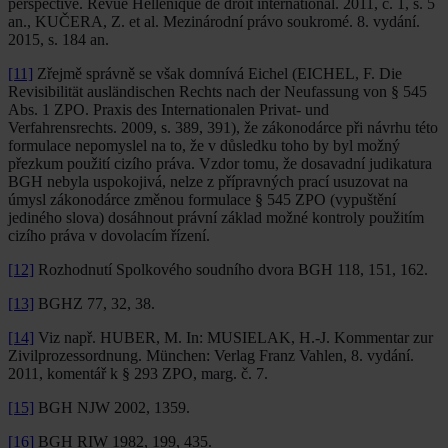
perspective. Revue Hellénique de droit international. 2011, č. 1, s. 5
an., KUČERA, Z. et al. Mezinárodní právo soukromé. 8. vydání.
2015, s. 184 an.
[11]
Zřejmě správně se však domnívá Eichel (EICHEL, F. Die
Revisibilität ausländischen Rechts nach der Neufassung von § 545
Abs. 1 ZPO. Praxis des Internationalen Privat- und
Verfahrensrechts. 2009, s. 389, 391), že zákonodárce při návrhu této
formulace nepomyslel na to, že v důsledku toho by byl možný
přezkum použití cizího práva. Vzdor tomu, že dosavadní judikatura
BGH nebyla uspokojivá, nelze z přípravných prací usuzovat na
úmysl zákonodárce změnou formulace § 545 ZPO (vypuštění
jediného slova) dosáhnout právní základ možné kontroly použitím
cizího práva v dovolacím řízení.
[12]
Rozhodnutí Spolkového soudního dvora BGH 118, 151, 162.
[13]
BGHZ 77, 32, 38.
[14]
Viz např. HUBER, M. In: MUSIELAK, H.-J. Kommentar zur
Zivilprozessordnung. München: Verlag Franz Vahlen, 8. vydání.
2011, komentář k § 293 ZPO, marg. č. 7.
[15]
BGH NJW 2002, 1359.
[16]
BGH RIW 1982, 199, 435.