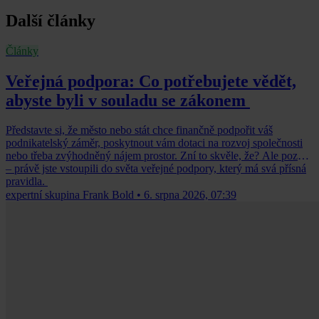
Další články
Články
Veřejná podpora: Co potřebujete vědět,
abyste byli v souladu se zákonem
Představte si, že město nebo stát chce finančně podpořit váš
podnikatelský záměr, poskytnout vám dotaci na rozvoj společnosti
nebo třeba zvýhodněný nájem prostor. Zní to skvěle, že? Ale pozor
– právě jste vstoupili do světa veřejné podpory, který má svá přísná
pravidla.
expertní skupina Frank Bold
•
6. srpna 2026, 07:39