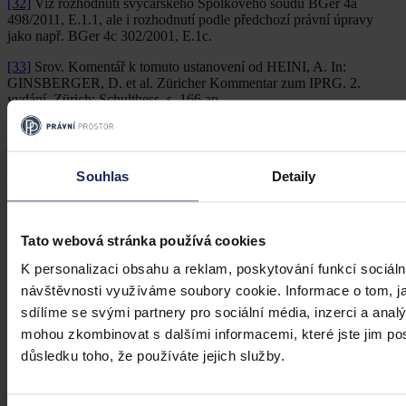
[32]
Viz rozhodnutí švýcarského Spolkového soudu BGer 4a
498/2011, E.1.1, ale i rozhodnutí podle předchozí právní úpravy
jako např. BGer 4c 302/2001, E.1c.
[33]
Srov. Komentář k tomuto ustanovení od HEINI, A. In:
GINSBERGER, D. et al. Züricher Kommentar zum IPRG. 2.
vydání. Zürich: Schulthess, s. 166 an.
[34]
Srov. k tomu BGer 23. 2. 2009 5A a 437/26 z 23. 2. 2009 5A.
[35]
Viz GINSBERGER, D. In: MÜLLER-CHEN, M. -
Souhlas
Detaily
WIDMERLÜCHINGER, C. (eds). Zürcher Kommentar zum
IPRG. 3. vydání. Zürich: Schulthess, komentář k čl. 13, marg. č. 54.
[36]
§ 53 odst. 1 ZMPS/1963
Tato webová stránka používá cookies
(1) K zjištění cizího práva učiní justiční orgán všechna
K personalizaci obsahu a reklam, poskytování funkcí sociáln
potřebná opatření; pokud mu obsah cizího práva není znám,
může si za tím účelem vyžádat také informaci od ministerstva
návštěvnosti využíváme soubory cookie. Informace o tom, j
spravedlnosti.
sdílíme se svými partnery pro sociální média, inzerci a analý
§ 23 ZMPS/2012
mohou zkombinovat s dalšími informacemi, které jste jim posk
Zjišťování a používání zahraničního práva
(1) Pokud z jiných ustanovení tohoto zákona nevyplývá něco
důsledku toho, že používáte jejich služby.
jiného, je třeba zahraničního práva, jehož se má použít podle
ustanovení tohoto zákona, používat i bez návrhu a tak, jak se
ho používá na území, na němž toto právo platí. Použije se