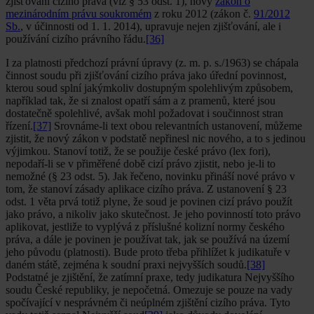
zjišťování cizího práva (viz § 53 odst. 1), nový
zákon o
mezinárodním právu soukromém
z roku 2012 (zákon č.
91/2012
Sb.
, v účinnosti od 1. 1. 2014), upravuje nejen zjišťování, ale i
používání cizího právního řádu.
[36]
I za platnosti předchozí právní úpravy (z. m. p. s./1963) se chápala
činnost soudu při zjišťování cizího práva jako úřední povinnost,
kterou soud splní jakýmkoliv dostupným spolehlivým způsobem,
například tak, že si znalost opatří sám a z pramenů, které jsou
dostatečně spolehlivé, avšak mohl požadovat i součinnost stran
řízení.
[37]
Srovnáme-li text obou relevantních ustanovení, můžeme
zjistit, že nový zákon v podstatě nepřinesl nic nového, a to s jedinou
výjimkou. Stanoví totiž, že se použije české právo (lex fori),
nepodaří-li se v přiměřené době cizí právo zjistit, nebo je-li to
nemožné (§ 23 odst. 5). Jak řečeno, novinku přináší nové právo v
tom, že stanoví zásady aplikace cizího práva. Z ustanovení § 23
odst. 1 věta prvá totiž plyne, že soud je povinen cizí právo použít
jako právo, a nikoliv jako skutečnost. Je jeho povinností toto právo
aplikovat, jestliže to vyplývá z příslušné kolizní normy českého
práva, a dále je povinen je používat tak, jak se používá na území
jeho původu (platnosti). Bude proto třeba přihlížet k judikatuře v
daném státě, zejména k soudní praxi nejvyšších soudů.
[38]
Podstatné je zjištění, že zatímní praxe, tedy judikatura Nejvyššího
soudu České republiky, je nepočetná. Omezuje se pouze na vady
spočívající v nesprávném či neúplném zjištění cizího práva. Tyto