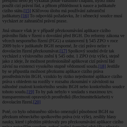
předpisu nebo jej vykládat podle vlastního chápání, nýbrž musí
použít cizí právní řád, a přitom přihlédnout k nauce a judikatuře
cizího státu.
[15]
Klíčovou úlohu má používání zahraniční
judikatury.
[16]
To odpovídá požadavku, že i německý soudce musí
vycházet ze zahraniční právní praxe.
Jiná situace však je v případě přezkoumávání aplikace cizího
právního řádu v řízení o dovolání před BGH. Do reformy zákona ve
věcech nesporného řízení (FGG) a ustanovení § 545 ZPO v roce
2009 bylo v judikatuře BGH nesporné, že cizí právo nelze v
dovolacím řízení přezkoumávat.
[17]
Spolkový soudní dvůr tak
vycházel z výslovného znění § 545 odst. 1 ZPO (viz výše), stejně
jako z ideje, že možnost profesionálně aplikovat cizí právní řád
závisí na existenci vysokého stupně vědomostí soudu.
[18]
Jestliže
by se připustila možnost přezkumu aplikace cizího práva
prostřednictvím BGH, vzniklo by riziko nejednotné aplikace cizího
práva s ohledem na rozdíly v rozsahu zkoumání v závislosti na
náhodné znalosti konkrétního senátu BGH nebo konkrétního soudce
tohoto soudu.
[19]
To by pak nebylo v souladu s maximou tzv.
transparentnosti opravných prostředků (Rechtsmittelklarheit) v
dovolacím řízení.
[20]
Poté, co bylo odstraněno slůvko omezující působnost BGH na
přezkum německého spolkového práva (viz výše), zesílily hlasy
nauky, které i předtím plédovaly pro přezkoumávání aplikace cizího
práva nejvyšším soudem, neboť jediná formální překážka přestala