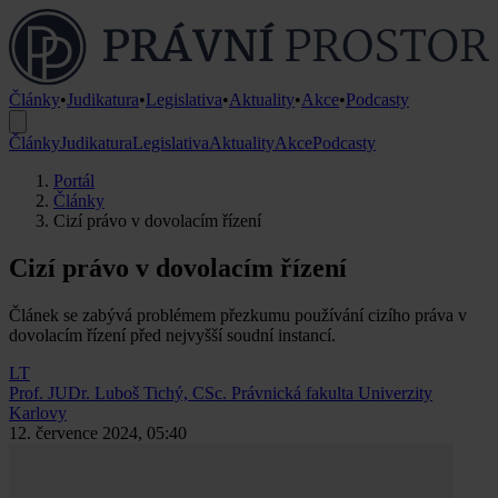
Články
•
Judikatura
•
Legislativa
•
Aktuality
•
Akce
•
Podcasty
Články
Judikatura
Legislativa
Aktuality
Akce
Podcasty
Portál
Články
Cizí právo v dovolacím řízení
Cizí právo v dovolacím řízení
Článek se zabývá problémem přezkumu používání cizího práva v
dovolacím řízení před nejvyšší soudní instancí.
LT
Prof. JUDr. Luboš Tichý, CSc.
Právnická fakulta Univerzity
Karlovy
12. července 2024, 05:40