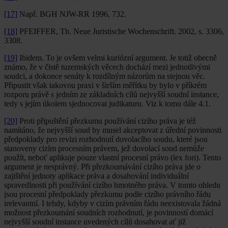
[17]
Např. BGH NJW-RR 1996, 732.
[18]
PFEIFFER, Th. Neue Juristische Wochenschrift. 2002, s. 3306,
3308.
[19]
Ibidem. To je ovšem velmi kuriózní argument. Je totiž obecně
známo, že v čistě tuzemských věcech dochází mezi jednotlivými
soudci, a dokonce senáty k rozdílným názorům na stejnou věc.
Připustit však takovou praxi v širším měřítku by bylo v příkrém
rozporu právě s jedním ze základních cílů nejvyšší soudní instance,
tedy s jejím úkolem sjednocovat judikaturu. Viz k tomu dále 4.1.
[20]
Proti připuštění přezkumu používání cizího práva je též
namítáno, že nejvyšší soud by musel akceptovat z úřední povinnosti
předpoklady pro revizi rozhodnutí dovolacího soudu, které jsou
stanoveny cizím procesním právem, jež dovolací soud nemůže
použít, neboť aplikuje pouze vlastní procesní právo (lex fori). Tento
argument je nesprávný. Při přezkoumávání cizího práva jde o
zajištění jednoty aplikace práva a dosahování individuální
spravedlnosti při používání cizího hmotného práva. V tomto ohledu
jsou procesní předpoklady přezkumu podle cizího právního řádu
irelevantní. I tehdy, kdyby v cizím právním řádu neexistovala žádná
možnost přezkoumání soudních rozhodnutí, je povinností domácí
nejvyšší soudní instance uvedených cílů dosahovat ať již