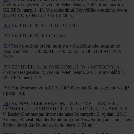
Zivilprozessgesetze. 2. vydání. Wien: Manz, 2005, komentář k §
502 ZPO, marg. č. 48. Viz rozhodnutí Nejvyššího soudního dvora
(OGH) 1 Ob 30/04 z, 1 Ob 155/00 a.
[26]
Viz 1 Ob 62/02 b a 10 Ob 371/99 b.
[27]
Viz 1 Ob 62/02 b 1 Ob 33/01.
[28]
Tedy porušení právní normy a v důsledku toho nesprávné
posouzení věci.1 Ob 30/04, 1 Ob 203/03, 2 Ob 517/89 či 2 Ob
75/75.
[29]
ZECHNER, A. In: FASCHING, H. W. - KONECNY, A.
Zivilprozessgesetze. 2. vydání. Wien: Manz, 2015, komentář k §
502 ZPO, marg. č. 52.
[30
] Bundesgesetz vom 17. 6. 2005 über das Bundesgericht (viz již
v pozn. 10).
[31]
Viz MÄCHLER-ERNE, M. - WOLF-METTIER, S. In:
HONSELL, H. - SCHNYDER, A. K. - VOGT, N. P. - BERTI, S.
V. Basler Kommentar, Internationales Privatrecht. 3. vydání. 2013,
Anhang: Revisibilität der Ermittlung und Anwendung ausländischen
Rechts durch das Bundesgericht, marg. č. 21 an.