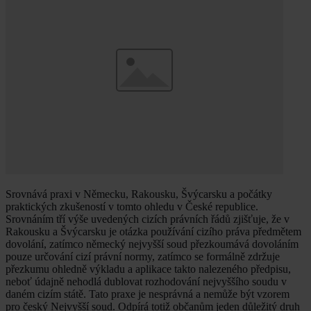
Srovnává praxi v Německu, Rakousku, Švýcarsku a počátky
praktických zkušeností v tomto ohledu v České republice.
Srovnáním tří výše uvedených cizích právních řádů zjišťuje, že v
Rakousku a Švýcarsku je otázka používání cizího práva předmětem
dovolání, zatímco německý nejvyšší soud přezkoumává dovoláním
pouze určování cizí právní normy, zatímco se formálně zdržuje
přezkumu ohledně výkladu a aplikace takto nalezeného předpisu,
neboť údajně nehodlá dublovat rozhodování nejvyššího soudu v
daném cizím státě. Tato praxe je nesprávná a nemůže být vzorem
pro český Nejvyšší soud. Odpírá totiž občanům jeden důležitý druh