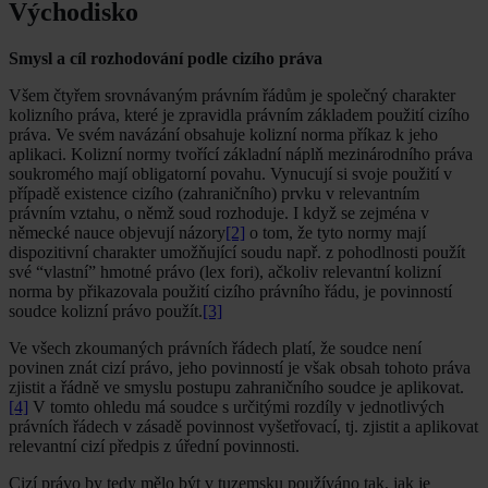
Východisko
Smysl a cíl rozhodování podle cizího práva
Všem čtyřem srovnávaným právním řádům je společný charakter
kolizního práva, které je zpravidla právním základem použití cizího
práva. Ve svém navázání obsahuje kolizní norma příkaz k jeho
aplikaci. Kolizní normy tvořící základní náplň mezinárodního práva
soukromého mají obligatorní povahu. Vynucují si svoje použití v
případě existence cizího (zahraničního) prvku v relevantním
právním vztahu, o němž soud rozhoduje. I když se zejména v
německé nauce objevují názory
[2]
o tom, že tyto normy mají
dispozitivní charakter umožňující soudu např. z pohodlnosti použít
své “vlastní” hmotné právo (lex fori), ačkoliv relevantní kolizní
norma by přikazovala použití cizího právního řádu, je povinností
soudce kolizní právo použít.
[3]
Ve všech zkoumaných právních řádech platí, že soudce není
povinen znát cizí právo, jeho povinností je však obsah tohoto práva
zjistit a řádně ve smyslu postupu zahraničního soudce je aplikovat.
[4]
V tomto ohledu má soudce s určitými rozdíly v jednotlivých
právních řádech v zásadě povinnost vyšetřovací, tj. zjistit a aplikovat
relevantní cizí předpis z úřední povinnosti.
Cizí právo by tedy mělo být v tuzemsku používáno tak, jak je