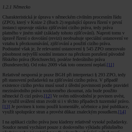
1.2.1 Německo
Charakteristická je úprava v německém civilním procesním řádu
(ZPO), který v Knize 2 (Buch 2) regulující úpravu řízení v první
instanci upravuje otázku zjišťování cizího práva, tedy práva
platného v jiném státě (základy tohoto zjišťování). Naproti tomu v
úpravě řízení o dovolání (revizi) neobsahuje speciální ustanovení ve
vztahu k přezkoumávání, zjišťování a použití cizího práva.
Podstatné však je, že relevantní ustanovení § 545 ZPO omezovalo
působnost nejvyšší soudní instance na přezkum porušení původně
říšského práva (Reichsrecht), posléze federálního práva
(Bundesrecht). Od roku 2009 však toto omezení neplatí.
[11]
Relativně nesporná je praxe BGH při interpretaci § 293 ZPO, tedy
při stanovení požadavků na zjišťování cizího práva. V případě
existence cizího prvku musí soud z úřední povinnosti podle pravidel
mezinárodního práva soukromého zkoumat, zda bude použito
německé či cizí právo.
[12]
Ve svém odůvodnění je povinen uvést,
že využil uvážení stran zvolit si i v těchto případech tuzemské právo.
[13]
Je povinen k tomu použít komentáře, učebnice a jiné publikace,
využít spolupráce stran a provést důkaz znaleckým posudkem.
[14]
I na aplikaci cizího práva jsou kladeny relativně vysoké požadavky.
Soudce nesmí vycházet pouze z doslovného výkladu příslušného