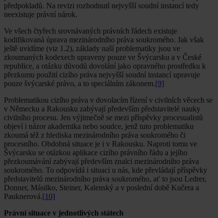
předpokladů. Na revizi rozhodnutí nejvyšší soudní instancí tedy
neexistuje právní nárok.
Ve všech čtyřech srovnávaných právních řádech existuje
kodifikovaná úprava mezinárodního práva soukromého. Jak však
ještě uvidíme (viz 1.2), základy naší problematiky jsou ve
zkoumaných kodexech upraveny pouze ve Švýcarsku a v České
republice, a otázku důvodů dovolání jako opravného prostředku k
přezkumu použití cizího práva nejvyšší soudní instancí upravuje
pouze švýcarské právo, a to speciálním zákonem.
[9]
Problematikou cizího práva v dovolacím řízení v civilních věcech se
v Německu a Rakousku zabývají především představitelé nauky
civilního procesu. Jen výjimečně se mezi příspěvky procesualistů
objeví i názor akademika nebo soudce, jenž tuto problematiku
zkoumá též z hlediska mezinárodního práva soukromého či
procesního. Obdobná situace je i v Rakousku. Naproti tomu ve
Švýcarsku se otázkou aplikace cizího právního řádu a jejího
přezkoumávání zabývají především znalci mezinárodního práva
soukromého. To odpovídá i situaci u nás, kde převládají příspěvky
představitelů mezinárodního práva soukromého, ať to jsou Ledrer,
Donner, Másilko, Steiner, Kalenský a v poslední době Kučera a
Pauknerová.
[10]
Právní situace v jednotlivých státech