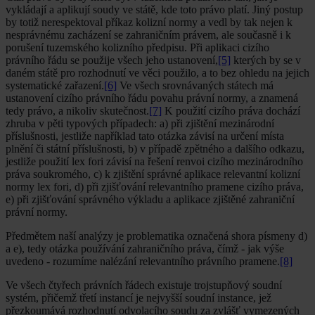
vykládají a aplikují soudy ve státě, kde toto právo platí. Jiný postup
by totiž nerespektoval příkaz kolizní normy a vedl by tak nejen k
nesprávnému zacházení se zahraničním právem, ale současně i k
porušení tuzemského kolizního předpisu. Při aplikaci cizího
právního řádu se použije všech jeho ustanovení,
[5]
kterých by se v
daném státě pro rozhodnutí ve věci použilo, a to bez ohledu na jejich
systematické zařazení.
[6]
Ve všech srovnávaných státech má
ustanovení cizího právního řádu povahu právní normy, a znamená
tedy právo, a nikoliv skutečnost.
[7]
K použití cizího práva dochází
zhruba v pěti typových případech: a) při zjištění mezinárodní
příslušnosti, jestliže například tato otázka závisí na určení místa
plnění či státní příslušnosti, b) v případě zpětného a dalšího odkazu,
jestliže použití lex fori závisí na řešení renvoi cizího mezinárodního
práva soukromého, c) k zjištění správné aplikace relevantní kolizní
normy lex fori, d) při zjišťování relevantního pramene cizího práva,
e) při zjišťování správného výkladu a aplikace zjištěné zahraniční
právní normy.
Předmětem naší analýzy je problematika označená shora písmeny d)
a e), tedy otázka používání zahraničního práva, čímž - jak výše
uvedeno - rozumíme nalézání relevantního právního pramene.
[8]
Ve všech čtyřech právních řádech existuje trojstupňový soudní
systém, přičemž třetí instancí je nejvyšší soudní instance, jež
přezkoumává rozhodnutí odvolacího soudu za zvlášť vymezených