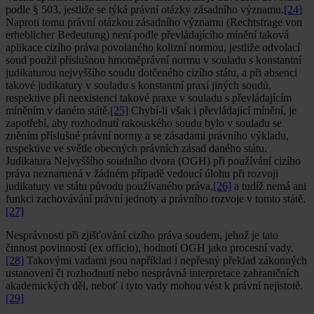
podle § 503, jestliže se týká právní otázky zásadního významu.
[24]
Naproti tomu právní otázkou zásadního významu (Rechtsfrage von
erheblicher Bedeutung) není podle převládajícího mínění taková
aplikace cizího práva povolaného kolizní normou, jestliže odvolací
soud použil příslušnou hmotněprávní normu v souladu s konstantní
judikaturou nejvyššího soudu dotčeného cizího státu, a při absenci
takové judikatury v souladu s konstantní praxí jiných soudů,
respektive při neexistenci takové praxe v souladu s převládajícím
míněním v daném státě.
[25]
Chybí-li však i převládající mínění, je
zapotřebí, aby rozhodnutí rakouského soudu bylo v souladu se
zněním příslušné právní normy a se zásadami právního výkladu,
respektive ve světle obecných právních zásad daného státu.
Judikatura Nejvyššího soudního dvora (OGH) při používání cizího
práva neznamená v žádném případě vedoucí úlohu při rozvoji
judikatury ve státu původu používaného práva,
[26]
a tudíž nemá ani
funkci zachovávání právní jednoty a právního rozvoje v tomto státě.
[27]
Nesprávnosti při zjišťování cizího práva soudem, jehož je tato
činnost povinností (ex officio), hodnotí OGH jako procesní vady.
[28]
Takovými vadami jsou například i nepřesný překlad zákonných
ustanovení či rozhodnutí nebo nesprávná interpretace zahraničních
akademických děl, neboť i tyto vady mohou vést k právní nejistotě.
[29]