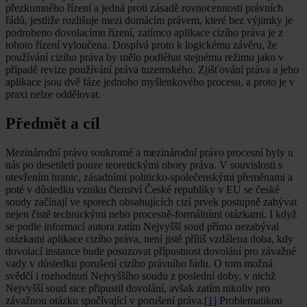
přezkumného řízení a jedná proti zásadě rovnocennosti právních
řádů, jestliže rozlišuje mezi domácím právem, které bez výjimky je
podrobeno dovolacímu řízení, zatímco aplikace cizího práva je z
tohoto řízení vyloučena. Dospívá proto k logickému závěru, že
používání cizího práva by mělo podléhat stejnému režimu jako v
případě revize používání práva tuzemského. Zjišťování práva a jeho
aplikace jsou dvě fáze jednoho myšlenkového procesu, a proto je v
praxi nelze oddělovat.
Předmět a cíl
Mezinárodní právo soukromé a mezinárodní právo procesní byly u
nás po desetiletí pouze teoretickými obory práva. V souvislosti s
otevřením hranic, zásadními politicko-společenskými přeměnami a
poté v důsledku vzniku členství České republiky v EU se české
soudy začínají ve sporech obsahujících cizí prvek postupně zabývat
nejen čistě technickými nebo procesně-formálními otázkami. I když
se podle informací autora zatím Nejvyšší soud přímo nezabýval
otázkami aplikace cizího práva, není jistě příliš vzdálena doba, kdy
dovolací instance bude posuzovat přípustnost dovolání pro závažné
vady v důsledku porušení cizího právního řádu. O tom možná
svědčí i rozhodnutí Nejvyššího soudu z poslední doby, v nichž
Nejvyšší soud sice připustil dovolání, avšak zatím nikoliv pro
závažnou otázku spočívající v porušení práva.
[1]
Problematikou