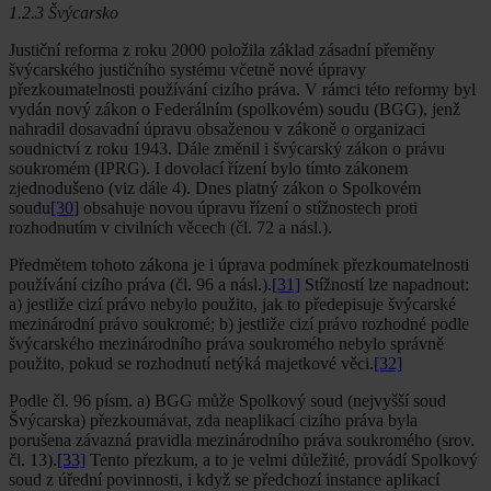
1.2.3 Švýcarsko
Justiční reforma z roku 2000 položila základ zásadní přeměny
švýcarského justičního systému včetně nové úpravy
přezkoumatelnosti používání cizího práva. V rámci této reformy byl
vydán nový zákon o Federálním (spolkovém) soudu (BGG), jenž
nahradil dosavadní úpravu obsaženou v zákoně o organizaci
soudnictví z roku 1943. Dále změnil i švýcarský zákon o právu
soukromém (IPRG). I dovolací řízení bylo tímto zákonem
zjednodušeno (viz dále 4). Dnes platný zákon o Spolkovém
soudu
[30
] obsahuje novou úpravu řízení o stížnostech proti
rozhodnutím v civilních věcech (čl. 72 a násl.).
Předmětem tohoto zákona je i úprava podmínek přezkoumatelnosti
používání cizího práva (čl. 96 a násl.).
[31]
Stížností lze napadnout:
a) jestliže cizí právo nebylo použito, jak to předepisuje švýcarské
mezinárodní právo soukromé; b) jestliže cizí právo rozhodné podle
švýcarského mezinárodního práva soukromého nebylo správně
použito, pokud se rozhodnutí netýká majetkové věci.
[32]
Podle čl. 96 písm. a) BGG může Spolkový soud (nejvyšší soud
Švýcarska) přezkoumávat, zda neaplikací cizího práva byla
porušena závazná pravidla mezinárodního práva soukromého (srov.
čl. 13).
[33]
Tento přezkum, a to je velmi důležité, provádí Spolkový
soud z úřední povinnosti, i když se předchozí instance aplikací