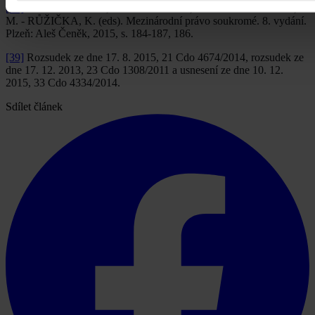
[38]
PAUKNEROVÁ, M. In: KUČERA, Z. - PAUKNEROVÁ,
M. - RŮŽIČKA, K. (eds). Mezinárodní právo soukromé. 8. vydání.
Plzeň: Aleš Čeněk, 2015, s. 184-187, 186.
[39]
Rozsudek ze dne 17. 8. 2015, 21 Cdo 4674/2014, rozsudek ze
dne 17. 12. 2013, 23 Cdo 1308/2011 a usnesení ze dne 10. 12.
2015, 33 Cdo 4334/2014.
Sdílet článek