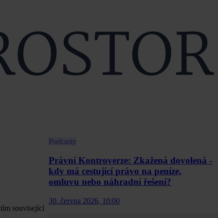
Podcasty
Právní Kontroverze: Zkažená dovolená -
kdy má cestující právo na peníze,
omluvu nebo náhradní řešení?
30. června 2026, 10:00
ím související