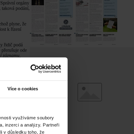
 Správní orgány
, taková podání,
ehož plyne, že
st k řízení
y řidič podá
 přerušuje ode
í záznamu,
eno 12 bodů.
[9]
enní lhůty, mají
. 2
silničního
mi, provedl
Více o cookies
. řádu, čili
tek, lze
ě, zda přijde o
ěvnosti využíváme soubory
zprostřední
, inzerci a analýzy. Partneři
až osm let,
li v důsledku toho, že