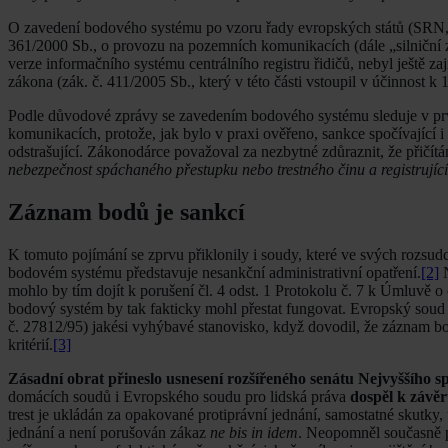
O zavedení bodového systému po vzoru řady evropských států (SRN, Pol
361/2000 Sb., o provozu na pozemních komunikacích (dále „silniční zák
verze informačního systému centrálního registru řidičů, nebyl ještě zaj
zákona (zák. č. 411/2005 Sb., který v této části vstoupil v účinnost k 
Podle důvodové zprávy se zavedením bodového systému sleduje v prvn
komunikacích, protože, jak bylo v praxi ověřeno, sankce spočívající 
odstrašující. Zákonodárce považoval za nezbytné zdůraznit, že přičít
nebezpečnost spáchaného přestupku nebo trestného činu a registrujíc
Záznam bodů je sankcí
K tomuto pojímání se zprvu přiklonily i soudy, které ve svých rozsu
bodovém systému představuje nesankční administrativní opatření.
[2]
N
mohlo by tím dojít k porušení čl. 4 odst. 1 Protokolu č. 7 k Úmluvě 
bodový systém by tak fakticky mohl přestat fungovat. Evropský soud
č. 27812/95) jakési vyhýbavé stanovisko, když dovodil, že záznam 
kritérií.
[3]
Zásadní obrat přineslo usnesení rozšířeného senátu Nejvyššího sp
domácích soudů i Evropského soudu pro lidská práva
dospěl k závě
trest je ukládán za opakované protiprávní jednání, samostatné skutky, 
jednání a není porušován zákaz
ne bis in idem
. Neopomněl současně p