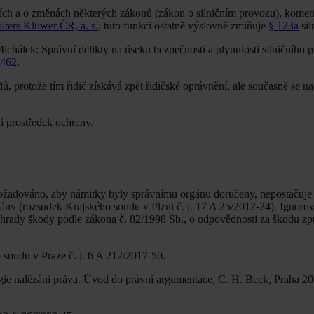
ch a o změnách některých zákonů (zákon o silničním provozu), komen
lters Kluwer ČR, a. s.
; tuto funkci ostatně výslovně zmiňuje
§ 123a
sil
Michálek: Správní delikty na úseku bezpečnosti a plynulosti silničního 
8462
.
, protože tím řidič získává zpět řidičské oprávnění, ale současně se na
í prostředek ochrany.
požadováno, aby námitky byly správnímu orgánu doručeny, nepostačuje
dány (rozsudek Krajského soudu v Plzni č. j. 17 A 25/2012-24). Ignorov
áhrady škody podle zákona č. 82/1998 Sb., o odpovědnosti za škodu z
soudu v Praze č. j. 6 A 212/2017-50.
ie nalézání práva. Úvod do právní argumentace, C. H. Beck, Praha 201