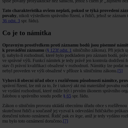
spíše povahy profylaktické než sankční, jehož s cílem je
„zajištění b
Tato charakteristika ovšem neplatí, pokud se týká provedení záz
povahy
, nikoli výsledkem správního řízení, a řidiči, jehož se zázna
36 odst. 3
spr. řádu).
Co je to námitka
Opravným prostředkem proti záznamu bodů jsou písemné námitky,
k provádění záznamu
(
§ 123f odst. 1
silničního zákona). Při jejich
tj. nabylo-li rozhodnutí, které bylo podkladem pro záznam bodů, prá
ve správné výši. Funkcí námitek je tedy právě jen kontrola dodržení 
stav či právní kvalifikaci obsažené v rozhodnutí. Námitky lze podat n
nebyl proveden ve výši obsažené v příloze k silničnímu zákonu.
[5]
Vyhoví-li obecní úřad obce s rozšířenou působností námitce, prov
správní řízení, lze mít za to, že i takový akt má materiálně povahu ro
ve vydání rozhodnutí, které může být i prvním úkonem správního orgán
žalobou u správního soudu podle
§ 65
spr. řádu.
Zákon o silničním provozu ukládá obecnímu úřadu obce s rozšířenou
skutečnost řidiči a současně jej vyzval k odevzdání řidičského průka
doručení tohoto oznámení. Řidič pak
ex lege
, aniž je tedy vydáno ro
mu bylo toto oznámení doručeno.
[7]