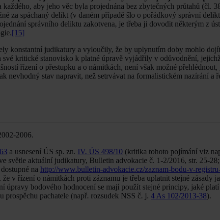
 každého, aby jeho věc byla projednána bez zbytečných průtahů (čl. 38
žné za spáchaný delikt (v daném případě šlo o pořádkový správní delikt
jednání správního deliktu zakotvena, je třeba ji dovodit některým z ús
gie.
[15]
ly konstantní judikatury a vyloučily, že by uplynutím doby mohlo dojí
své kritické stanovisko k platné úpravě vyjádřily v odůvodnění, jejich
šností řízení o přestupku a o námitkách, není však možné přehlédnout,
k nevhodný stav napravit, než setrvávat na formalistickém nazírání a ř
2002-2006.
-63
a usnesení ÚS sp. zn.
IV. ÚS 498/10
(kritika tohoto pojímání viz na
větle aktuální judikatury, Bulletin advokacie č. 1-2/2016, str. 25-28; 
i, dostupné na
http://www.bulletin-advokacie.cz/zaznam-bodu-v-registru-
že v řízení o námitkách proti záznamu je třeba uplatnit stejné zásady ja
 úpravy bodového hodnocení se mají použít stejné principy, jaké platí
to ku prospěchu pachatele (např. rozsudek NSS č. j.
4 As 102/2013-38
).