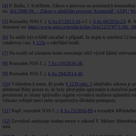
[4]
P. Bušta, J. Kněžínek: Zákon o provozu na pozemních komunikací
na:
361/2000 Sb. – Zákon o silničním provozu: Komentář | ASPI | Wo
[5]
Rozsudky NSS č. j.
6 As 67/2013-16
a č. j.
6 As 60/2016-23
; R. 
dostupné na:
https://www.aspi.cz/products/lawText/12/5787/1/2#c_6
[6]
To může být zvláště závažné v případě, že dojde k odečtení 12 bodů
vztahovat i ust.
§ 123e
o odečítání bodů.
[7]
Na rozdíl od záznamu bodu neexistuje vůči výzvě žádný relevantn
[8]
Rozsudek NSS č. j.
7 As 116/2016-38
.
[9]
Rozsudek NSS č. j.
6 As 294/2014-40
.
[10]
Vzhledem k tomu, že podle
§ 123f odst. 2
silničního zákona je 
pětidenní lhůty pouze to, že byly před jejím uplynutím k doručení po
povinnosti ze strany správního orgánu vyvolává možnost uplatnění n
výkonu veřejné moci nebo nesprávným úředním postupem.
[11]
Např. rozsudek NSS č. j.
8 As 23/2010-89
a rozsudek Městského 
[12]
Zevrubně analyzuje institut mezer v zákoně F. Melzer: Metodolog
násl.