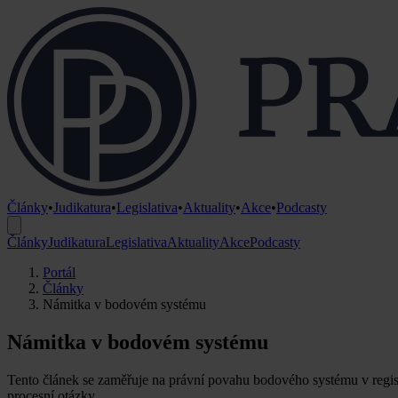
Články
•
Judikatura
•
Legislativa
•
Aktuality
•
Akce
•
Podcasty
Články
Judikatura
Legislativa
Aktuality
Akce
Podcasty
Portál
Články
Námitka v bodovém systému
Námitka v bodovém systému
Tento článek se zaměřuje na právní povahu bodového systému v regist
procesní otázky.