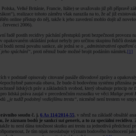
ska, Velké Británie, Francie, Itálie) se uvažovalo již při přípravě zá
on“), realizace tohoto záměru však narazila na to, že ač již existoval
ištěn online přístup do něj, takže k jeho zavedení mohlo dojít až novelo
1. červenci 2006).
í řadě postih recidivy páchání přestupků proti bezpečnosti provozu 
i v opakovaném ukládání pokut nebyly pro určitou skupinu řidičů dostat
ání bodů nemá povahu sankce, ale jedná se o
„administrativní opatření 
í jeho spáchání“
, proti němuž bude možné brojit podáním námitek.
[1]
dcích v podstatě opisovaly citované pasáže důvodové zprávy a opakoval
epochybně panovala obava, že bude-li bodovému systému přiznána p
o ochraně lidských práv a základních svobod, který obsahuje princip
ne 
 pro lidská práva zaujal v precedenčním rozsudku ve věci
Malige proti 
bodů
„je tudíž podobný vedlejšímu trestu“
, nicméně není trestem ve smy
rávního soudu č. j.
6 As 114/2014-55
, v němž na základě obsáhlé ana
ru, že záznam bodů je sankcí
sui generis
, a to za speciální recidivu
. 
takže tu není dána totožnost skutku ani trestu za jednotlivá předchozí p
řipomenout, že tím nijak neoslabuje význam bodového hodnocení jako