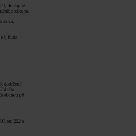
tář, dostupné
ničního zákona.
provozu,
 něj bude
 k dodržení
ání této
působenou při
0, str. 222 a