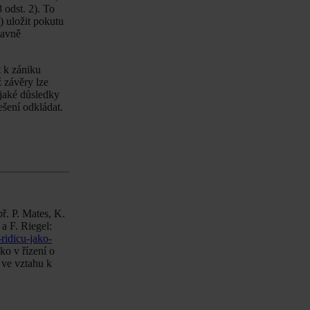
 odst. 2). To
) uložit pokutu
tavně
t k zániku
ž závěry lze
 jaké důsledky
ešení odkládat.
př. P. Mates, K.
a F. Riegel:
ridicu-jako-
ko v řízení o
 ve vztahu k