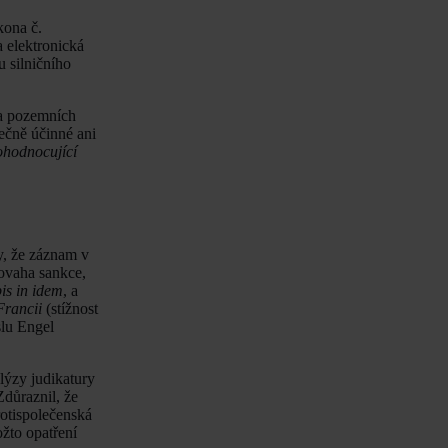
kona č.
a elektronická
u silničního
na pozemních
ečně účinné ani
ohodnocující
y, že záznam v
ovaha sankce,
bis in idem
, a
Francii
(stížnost
slu Engel
lýzy judikatury
Zdůraznil, že
rotispolečenská
žto opatření