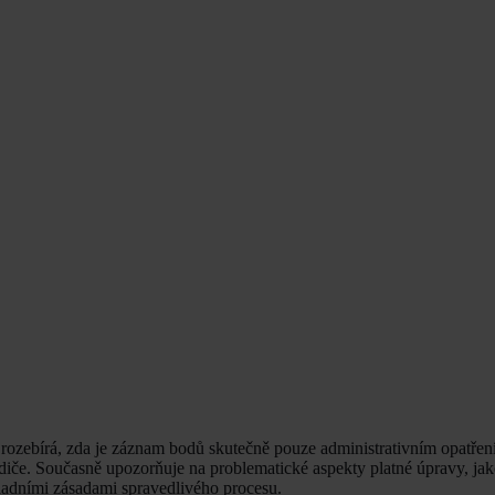
 rozebírá, zda je záznam bodů skutečně pouze administrativním opatře
idiče. Současně upozorňuje na problematické aspekty platné úpravy, ja
ladními zásadami spravedlivého procesu.