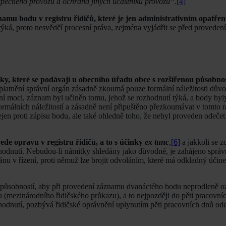
ezpečného provozu a ochrana jiných účastníků provozu“
.
[4]
namu bodu v registru řidičů, které je jen administrativním opatře
m týká, proto nesvědčí procesní práva, zejména vyjádřit se před provede
 které se podávají u obecního úřadu obce s rozšířenou působnost
 uplatnění správní orgán zásadně zkoumá pouze formální náležitosti dův
vní moci, záznam byl učiněn tomu, jehož se rozhodnutí týká, a body b
formálních náležitostí a zásadně není připuštěno přezkoumávat v tomto 
ejen proti zápisu bodu, ale také ohledně toho, že nebyl proveden odečet
ede opravu v registru řidičů, a to s účinky
ex tunc
,
[6]
a jakkoli se 
zhodnutí. Nebudou-li námitky shledány jako důvodné, je zahájeno správní
u v řízení, proti němuž lze brojit odvoláním, které má odkladný účinek
 působností, aby při provedení záznamu dvanáctého bodu neprodleně o
zu (mezinárodního řidičského průkazu), a to nejpozději do pěti pracovn
zhodnutí, pozbývá řidičské oprávnění uplynutím pěti pracovních dnů od