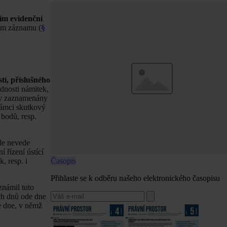
ním evidenční
ním záznamu (
§
í, příslušného
odnosti námitek,
yly zaznamenány
rámci skutkový
 bodů, resp.
zde nevede
 řízení ústící
, resp. i
Časopis
Přihlaste se k odběru našeho elektronického časopisu
známil tuto
ích dnů ode dne
e dne, v němž