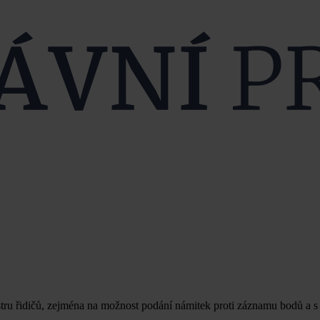
ru řidičů, zejména na možnost podání námitek proti záznamu bodů a s t