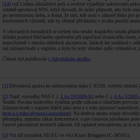
[14]
což Listina základních práv a svobod vyjadřuje zakotvením práva
ostatně aproboval NSS, když dovodil, že nelze připustit, aby bylo mo
po neomezenou dobu, a dodal, že tam, kde není v zákoně lhůta pro pro
konformních výkladů, zde by zřejmě přicházelo v úvahu použití analo
V citovaných rozsudcích se ovšem oba senáty krajského soudu přidrže
účinků pozbytí řidičského oprávnění při započtení dvanáctého bodu, a 
nepochybně v mnoha ohledech akceptovat. Jakkoli lze souhlasit s odli
má záznam bodů v registru, a bylo by tedy vhodné spíše vyhledávat, ja
Článek byl publikován
v Advokátním deníku.
[1]
Důvodová zpráva ke sněmovnímu tisku č. 833/0, volební období 
[2]
Např. rozsudky NSS č. j.
2 As 19/2009-93
nebo č. j.
4 As 5/2005
Šemík: Povaha bodového systému podle zákona o silničním provozu ve s
Záznam bodů v registru řidičů jako trest a z toho plynoucí souvislost
trest-a-z-toho-plynouci-souvislosti
). Na druhou stranu soudy dovodily, 
přestupku, zejména zákaz koncentrace, a pro časovou působnost právní
časové působnosti trestních zákonů, čili uplatnit retroaktivitu, je-li 
[3]
Viz též rozsudek SD EU ve věci Klaus Brüggem (C‑385/01).