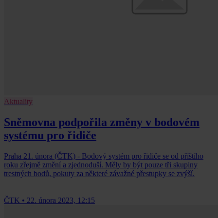
Aktuality
Sněmovna podpořila změny v bodovém
systému pro řidiče
Praha 21. února (ČTK) - Bodový systém pro řidiče se od příštího
roku zřejmě změní a zjednoduší. Měly by být pouze tři skupiny
trestných bodů, pokuty za některé závažné přestupky se zvýší.
ČTK
•
22. února 2023, 12:15