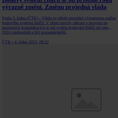
výrazně změní. Změnu projedná vláda
Praha 3. ledna (ČTK) - Vláda ve středu projedná významnou změnu
bodového systému řidičů. V rámci novely zákona o provozu na
pozemních komunikacích se má systém bodování řidičů od roku
2024 zjednodušit a být srozumitelnější.
ČTK
•
4. ledna 2023, 09:32