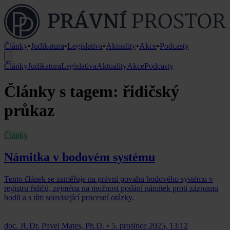
Články
•
Judikatura
•
Legislativa
•
Aktuality
•
Akce
•
Podcasty
Články
Judikatura
Legislativa
Aktuality
Akce
Podcasty
Články s tagem: řidičský
průkaz
Články
Námitka v bodovém systému
Tento článek se zaměřuje na právní povahu bodového systému v
registru řidičů, zejména na možnost podání námitek proti záznamu
bodů a s tím související procesní otázky.
doc. JUDr. Pavel Mates, Ph.D.
•
5. prosince 2025, 13:12