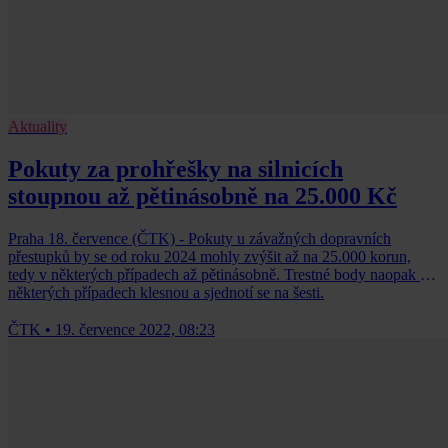
Aktuality
Pokuty za prohřešky na silnicích
stoupnou až pětinásobně na 25.000 Kč
Praha 18. července (ČTK) - Pokuty u závažných dopravních
přestupků by se od roku 2024 mohly zvýšit až na 25.000 korun,
tedy v některých případech až pětinásobně. Trestné body naopak v
některých případech klesnou a sjednotí se na šesti.
ČTK
•
19. července 2022, 08:23