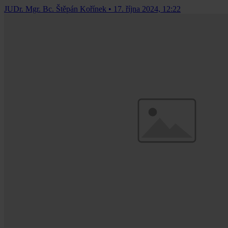
JUDr. Mgr. Bc. Štěpán Kořínek
•
17. října 2024, 12:22