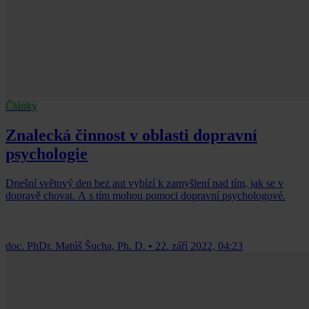
Články
Znalecká činnost v oblasti dopravní
psychologie
Dnešní světový den bez aut vybízí k zamyšlení nad tím, jak se v
dopravě chovat. A s tím mohou pomoci dopravní psychologové.
doc. PhDr. Matúš Šucha, Ph. D.
•
22. září 2022, 04:23