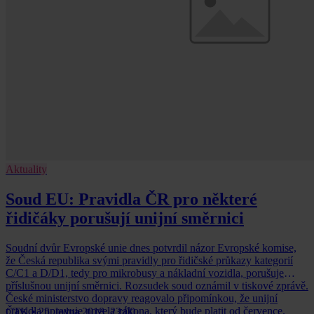
Aktuality
Soud EU: Pravidla ČR pro některé
řidičáky porušují unijní směrnici
Soudní dvůr Evropské unie dnes potvrdil názor Evropské komise,
že Česká republika svými pravidly pro řidičské průkazy kategorií
C/C1 a D/D1, tedy pro mikrobusy a nákladní vozidla, porušuje
příslušnou unijní směrnici. Rozsudek soud oznámil v tiskové zprávě.
České ministerstvo dopravy reagovalo připomínkou, že unijní
pravidla upravuje novela zákona, který bude platit od července.
ČTK
•
25. ledna 2018, 23:00