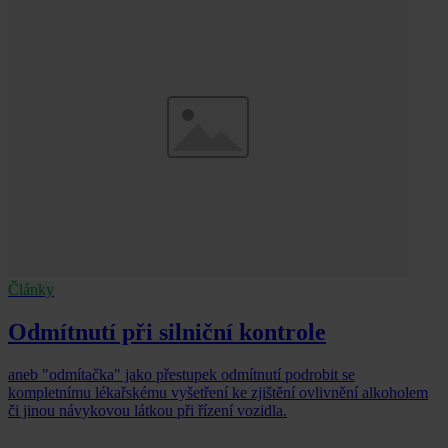
Články
Odmítnutí při silniční kontrole
aneb "odmítačka" jako přestupek odmítnutí podrobit se
kompletnímu lékařskému vyšetření ke zjištění ovlivnění alkoholem
či jinou návykovou látkou při řízení vozidla.