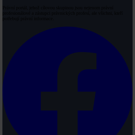
Právní portál, jehož cílovou skupinou jsou nejenom právní
profesionálové a zástupci právnických profesí, ale všichni, kteří
potřebují právní informace.