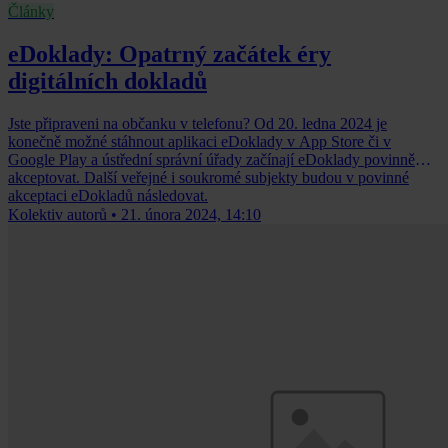
Články
eDoklady: Opatrný začátek éry
digitálních dokladů
Jste připraveni na občanku v telefonu? Od 20. ledna 2024 je
konečně možné stáhnout aplikaci eDoklady v App Store či v
Google Play a ústřední správní úřady začínají eDoklady povinně
akceptovat. Další veřejné i soukromé subjekty budou v povinné
akceptaci eDokladů následovat.
Kolektiv autorů
•
21. února 2024, 14:10