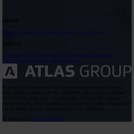
Obsah
Články
Judikatura
Legislativa
Aktuality
Akce
Podcasty
Odkazy
O portálu
Redakce
Podmínky užívání
Publikační podmínky
Ochrana osobních údajů
Odběr časopisu
Rozmnožování obsahu pro účely automatizované analýzy textů
nebo dat dle ustanovení § 39c autorského zákona je bez souhlasu
ATLAS consulting spol. s r.o. zakázáno. Jakékoli užití obsahu
včetně převzetí, šíření či dalšího zpřístupňování článků a fotografií je
bez souhlasu ATLAS consulting spol. s r.o. zakázáno.
© 1999–2026,
ATLAS GROUP