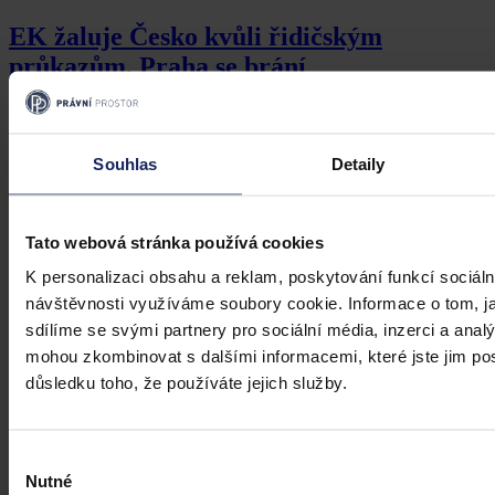
EK žaluje Česko kvůli řidičským
průkazům, Praha se brání
Brusel/Praha 19. listopadu (zpravodaj ČTK) - Evropská komise
poslala Českou republiku a další čtyři země unie k Soudnímu dvoru
EU. Podle komise nepřevedly správně do národních pravidel unijní
Souhlas
Detaily
směrnici o řidičských průkazech. Komise to oznámila v dnešním
pravidelném balíčku přestupků zemí vůči unijnímu právu. Řízení
kvůli tomuto problému komise zahájila v létě 2014, letos v únoru
ČTK
•
19. listopadu 2015, 23:00
Česko, Estonsko, Itálii, Portugalsko a Slovinsko na přetrvávající
Tato webová stránka používá cookies
problém upozornila podruhé. České ministerstvo dopravy v reakci
uvedlo, že předpisy ohledně vydávání průkazů v souladu s pravidly
K personalizaci obsahu a reklam, poskytování funkcí sociáln
EU již byly upraveny.
návštěvnosti využíváme soubory cookie. Informace o tom, j
sdílíme se svými partnery pro sociální média, inzerci a analý
mohou zkombinovat s dalšími informacemi, které jste jim posk
důsledku toho, že používáte jejich služby.
Výběr
Nutné
souhlasu