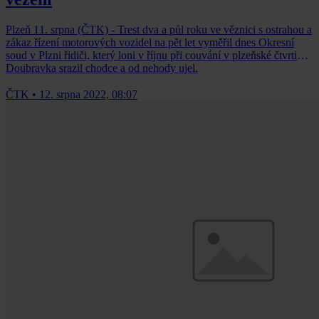
Plzeň 11. srpna (ČTK) - Trest dva a půl roku ve věznici s ostrahou a
zákaz řízení motorových vozidel na pět let vyměřil dnes Okresní
soud v Plzni řidiči, který loni v říjnu při couvání v plzeňské čtvrti
Doubravka srazil chodce a od nehody ujel.
ČTK
•
12. srpna 2022, 08:07