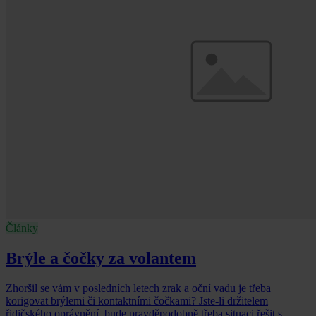
Články
Brýle a čočky za volantem
Zhoršil se vám v posledních letech zrak a oční vadu je třeba
korigovat brýlemi či kontaktními čočkami? Jste-li držitelem
řidičského oprávnění, bude pravděpodobně třeba situaci řešit s