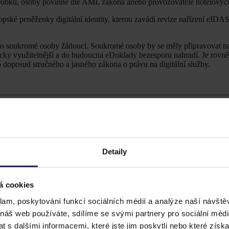
výrobků, osoby povinné dle AML zákona anebo provozovatelé hotelových
ké peněženky digitální identity, kterou zavádí revize nařízení eIDAS
ro soukromé osoby žádoucí. Soukromé osoby by se měly připravovat n
ticky využitelnější a do budoucna eDoklady bezesporu nahradí. Je rovně
doposud stručného a jasného zákona o právu na digitální služby.
-penezenkou-digitalni-identit
y
Detaily
á cookies
klam, poskytování funkcí sociálních médií a analýze naší návšt
 náš web používáte, sdílíme se svými partnery pro sociální média
 s dalšími informacemi, které jste jim poskytli nebo které získa