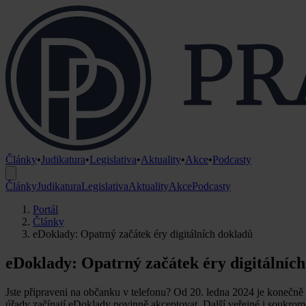
Články
•
Judikatura
•
Legislativa
•
Aktuality
•
Akce
•
Podcasty
Články
Judikatura
Legislativa
Aktuality
Akce
Podcasty
Portál
Články
eDoklady: Opatrný začátek éry digitálních dokladů
eDoklady: Opatrný začátek éry digitálníc
Jste připraveni na občanku v telefonu? Od 20. ledna 2024 je konečně
úřady začínají eDoklady povinně akceptovat. Další veřejné i soukro