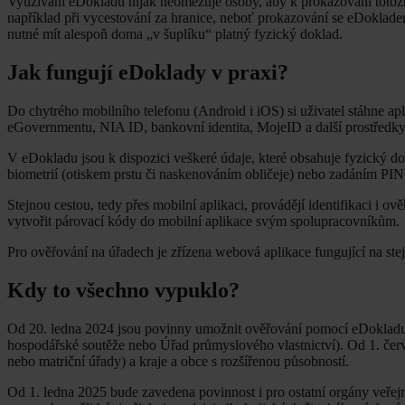
Využívání eDokladu nijak neomezuje osoby, aby k prokazování totožno
například při vycestování za hranice, neboť prokazování se eDokladem
nutné mít alespoň doma „v šuplíku“ platný fyzický doklad.
Jak fungují eDoklady v praxi?
Do chytrého mobilního telefonu (Android i iOS) si uživatel stáhne apl
eGovernmentu, NIA ID, bankovní identita, MojeID a další prostředky p
V eDokladu jsou k dispozici veškeré údaje, které obsahuje fyzický do
biometrií (otiskem prstu či naskenováním obličeje) nebo zadáním PIN
Stejnou cestou, tedy přes mobilní aplikaci, provádějí identifikaci i 
vytvořit párovací kódy do mobilní aplikace svým spolupracovníkům.
Pro ověřování na úřadech je zřízena webová aplikace fungující na stejn
Kdy to všechno vypuklo?
Od 20. ledna 2024 jsou povinny umožnit ověřování pomocí eDokladu ús
hospodářské soutěže nebo Úřad průmyslového vlastnictví). Od 1. červen
nebo matriční úřady) a kraje a obce s rozšířenou působností.
Od 1. ledna 2025 bude zavedena povinnost i pro ostatní orgány veřej