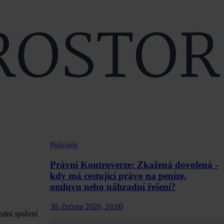
Podcasty
Právní Kontroverze: Zkažená dovolená -
kdy má cestující právo na peníze,
omluvu nebo náhradní řešení?
30. června 2026, 10:00
ední správní