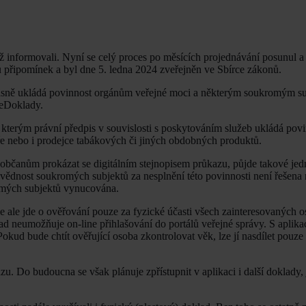
iž informovali. Nyní se celý proces po měsících projednávání posunul 
du připomínek a byl dne 5. ledna 2024 zveřejněn ve Sbírce zákonů.
oučasně ukládá povinnost orgánům veřejné moci a některým soukromým s
 eDoklady.
 kterým právní předpis v souvislosti s poskytováním služeb ukládá pov
táře nebo i prodejce tabákových či jiných obdobných produktů.
 občanům prokázat se digitálním stejnopisem průkazu, půjde takové jed
dnost soukromých subjektů za nesplnění této povinnosti není řešena 
omých subjektů vynucována.
e ale jde o ověřování pouze za fyzické účasti všech zainteresovaných o
ad neumožňuje on-line přihlašování do portálů veřejné správy. S aplik
kud bude chtít ověřující osoba zkontrolovat věk, lze jí nasdílet pouze 
u. Do budoucna se však plánuje zpřístupnit v aplikaci i další doklady, 