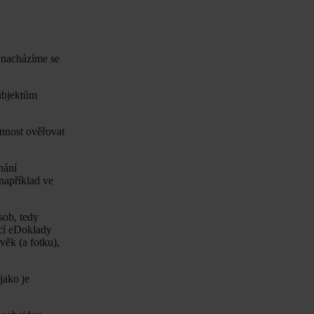
a nacházíme se
ubjektům
innost ověřovat
nání
například ve
sob, tedy
ací eDoklady
věk (a fotku),
jako je