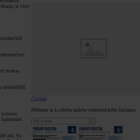
 neobejdou
růkazu, je vždy
mobilní klíč
e zabezpečeno
teré mohou
 praktičtější.
Časopis
Přihlaste se k odběru našeho elektronického časopisu
o ochranu
katastrální
áře atd. Na