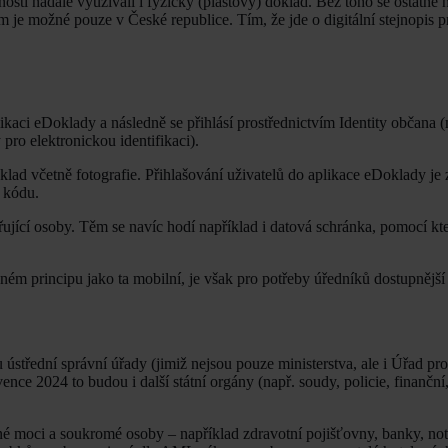
sti nadále využívali i fyzický (plastový) doklad. Bez toho se ostatně
 je možné pouze v České republice. Tím, že jde o digitální stejnopis p
ikaci eDoklady a následně se přihlásí prostřednictvím Identity občana (
ro elektronickou identifikaci).
klad včetně fotografie. Přihlašování uživatelů do aplikace eDoklady j
 kódu.
ověřující osoby. Těm se navíc hodí například i datová schránka, pomocí k
ém principu jako ta mobilní, je však pro potřeby úředníků dostupnější a
třední správní úřady (jimiž nejsou pouze ministerstva, ale i Úřad pr
ce 2024 to budou i další státní orgány (např. soudy, policie, finanční, 
né moci a soukromé osoby – například zdravotní pojišťovny, banky, not