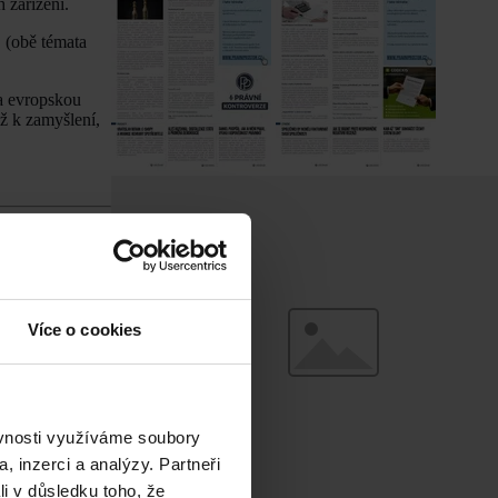
 zařízení.
 (obě témata
a evropskou
ž k zamyšlení,
Více o cookies
ěvnosti využíváme soubory
, inzerci a analýzy. Partneři
li v důsledku toho, že