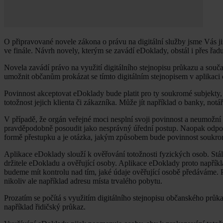
O připravované novele zákona o právu na digitální služby jsme Vás j
ve finále. Návrh novely, kterým se zavádí eDoklady, obstál i přes řa
Novela zavádí právo na využití digitálního stejnopisu průkazu a s
umožnit občanům prokázat se tímto digitálním stejnopisem v aplikaci
Povinnost akceptovat eDoklady bude platit pro ty soukromé subjekty,
totožnost jejich klienta či zákazníka. Může jít například o banky, no
V případě, že orgán veřejné moci nesplní svoji povinnost a neumožní
pravděpodobně posoudit jako nesprávný úřední postup. Naopak odpově
formě přestupku a je otázka, jakým způsobem bude povinnost soukr
Aplikace eDoklady slouží k ověřování totožnosti fyzických osob. Stál
držitele eDokladu a ověřující osoby. Aplikace eDoklady proto napříkl
budeme mít kontrolu nad tím, jaké údaje ověřující osobě předáváme. Po
nikoliv ale například adresu místa trvalého pobytu.
Prozatím se počítá s využitím digitálního stejnopisu občanského průkaz
například řidičský průkaz.