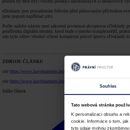
pozoru by měli být i všichni prodejci alkoholických či tabákových 
eDoklady jsou prozatímním řešením před plánovaným příchodem evrops
jsme popsali například zde).
Podle našeho názoru není zákonná povinnost akceptovat eDoklady p
peněženku digitální identity, která bude o mnoho komplexnější, prak
zda bylo vůbec vhodné včlenit komplexní právní úpravy eDokladů do 
ZDROJE ČLÁNKU
zde
https://www.havelpartners.blog/s-sebou-uz-jen-digitalni-obcanku
zde
https://www.havelpartners.blog/co-nas-ceka-a-nemine-s-evropskou
Souhlas
Sdílet článek
Tato webová stránka použív
K personalizaci obsahu a re
cookie. Informace o tom, jak
tyto údaje mohou zkombinovat