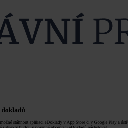
h dokladů
 možné stáhnout aplikaci eDoklady v App Store či v Google Play a ústř
mé subjekty budou v povinné akceptaci eDokladů následovat.