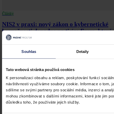
Články
NIS2 v praxi: nový zákon o kybernetické
bezpečnosti dopadne na tisíce firem, které
to zatím netuší
Zákon č. 264/2025 Sb., o kybernetické bezpečnosti (ZoKB), který
Souhlas
Detaily
do českého práva přenáší evropskou směrnici NIS2, nabyl účinnosti
1. listopadu 2025. Pro veřejnost i pro řadu firem jde stále o právní
úpravu „někde na okraji”. Čísla ale ukazují něco jiného: nový zákon
zasáhne řádově patnáctkrát více subjektů než předchozí úprava a
Tato webová stránka používá cookies
mnohé z nich zatím nevědí, že mezi ně patří.
Jernej Domanjko
•
5. srpna 2026, 07:13
K personalizaci obsahu a reklam, poskytování funkcí sociáln
návštěvnosti využíváme soubory cookie. Informace o tom, j
sdílíme se svými partnery pro sociální média, inzerci a analý
mohou zkombinovat s dalšími informacemi, které jste jim posk
důsledku toho, že používáte jejich služby.