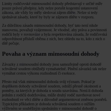
Limity rodičovské mimosoudní dohody představují v určité míře
pouze právní předpisy, kdy nelze porušit kogentní ustanovení
zákona, ale vždy by měly sledovat zájem dítěte. Nelze si tedy
sjednávat zásady, které by byly se zájmem dítěte v rozporu.
Za důležitou zásadu mimosoudní dohody, byť tato není nikde
stanovena, považuji vzájemnost. Je vhodné, aby práva a povinnosti
rodičů byly v rovnováze a byla respektována zásada, že rodičovská
odpovědnost přísluší oběma z nich, bez ohledu na to, kdo z nich o
dítě pečuje.
Povaha a význam mimosoudní dohody
Závazky z mimosoudní dohody jsou samozřejmě oproti dohodě
schválené soudem obtížněji vymahatelné. Plnění závazků tak nelze
vymáhat cestou výkonu rozhodnutí či exekuce.
Přesto má však mimosoudní dohoda svůj význam. Pokud je
doplňkem dohody schválené soudem, odráží přesně okolnosti a
poměry, za kterých je dohoda u soudu uzavírána. Není-li dohoda
jedním z rodičů dodržována, může druhý rodič navrhovat nové
rozhodnutí ve věci dítěte a důvodně argumentovat změnou poměrů.
Typickým příkladem je dohoda schválená soudem o nižším
výživném se souběžným ujednáním v mimosoudní dohodě o