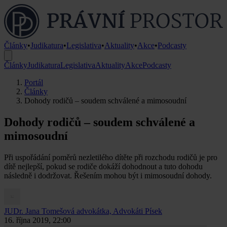
Články
•
Judikatura
•
Legislativa
•
Aktuality
•
Akce
•
Podcasty
Články
Judikatura
Legislativa
Aktuality
Akce
Podcasty
Portál
Články
Dohody rodičů – soudem schválené a mimosoudní
Dohody rodičů – soudem schválené a
mimosoudní
Při uspořádání poměrů nezletilého dítěte při rozchodu rodičů je pro
dítě nejlepší, pokud se rodiče dokáží dohodnout a tuto dohodu
následně i dodržovat. Řešením mohou být i mimosoudní dohody.
JUDr. Jana Tomešová
advokátka, Advokáti Písek
16. října 2019, 22:00