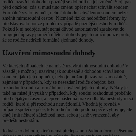
rodiče uzavřeli dohodu a později se dohodli na její změně. Stojí pak
před otázkou, zda si musí tuto změnu opět nechat schválit soudem.
Formálně vzato by měli, neboť dohodu schválenou soudem nelze
změnit mimosoudní cestou. Nicméně riziko nedodržení formy by
představovalo pouze problém v případě pozdější neshody rodičů.
Pokud k ní nedojde, stát nemá důvod autoritativně zasahovat do
fungující úpravy poměrů dítěte a dohody jejích rodičů pouze proto,
že se rodiče nedrželi formálně sjednané dohody.
Uzavření mimosoudní dohody
Ve kterých případech je na místě uzavírat mimosoudní dohodu? V
zásadě je možno ji uzavírat jak souběžně s dohodou schválenou
soudem, jako její doplnění, nebo je možno ji uzavírat samostatně,
zejména v případech, kdy se nesezdaní rodiče obejdou bez
rozhodnutí soudu a formálního schválení jejich dohody. Někdy je
také na místě ji využít v případech, kdy soudní rozhodnutí proběhlo
před nějakým časem, a teprve následná praxe odhalila neshody mezi
rodiči, které si při rozchodu neuvědomili. Vhodná je rovněž v
případě společné péče, kdy rodičům tato podoba péče vyhovuje, ale
chtějí mít některé záležitosti mezi sebou jasně vymezené, aby
předešli neshodám.
Jedná se o dohodu, která nemá předepsanou žádnou formu. Písemná