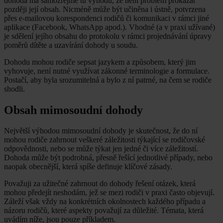
dohoda má samozřejmě tu výhodu, že není problém prokázat
později její obsah. Nicméně může být učiněna i ústně, potvrzena
přes e-mailovou korespondenci rodičů či komunikaci v rámci jiné
aplikace (Facebook, WhatsApp apod.). Vhodné (a v praxi užívané)
je sdělení jejího obsahu do protokolu v rámci projednávání úpravy
poměrů dítěte a uzavírání dohody u soudu.
Dohodu mohou rodiče sepsat jazykem a způsobem, který jim
vyhovuje, není nutné využívat zákonné terminologie a formulace.
Postačí, aby byla srozumitelná a bylo z ní patrné, na čem se rodiče
shodli.
Obsah mimosoudní dohody
Největší výhodou mimosoudní dohody je skutečnost, že do ní
mohou rodiče zahrnout veškeré záležitosti týkající se rodičovské
odpovědnosti, nebo se může týkat jen jedné či více záležitostí.
Dohoda může být podrobná, přesně řešící jednotlivé případy, nebo
naopak obecnější, která spíše definuje klíčové zásady.
Považuji za užitečné zahrnout do dohody řešení otázek, která
mohou předejít neshodám, jež se mezi rodiči v praxi často objevují.
Záleží však vždy na konkrétních okolnostech každého případu a
názoru rodičů, které aspekty považují za důležité. Témata, která
uvádím níže, jsou pouze příkladem.