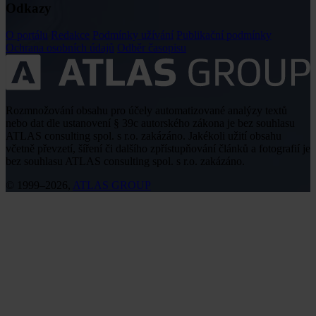
Odkazy
O portálu
Redakce
Podmínky užívání
Publikační podmínky
Ochrana osobních údajů
Odběr časopisu
Rozmnožování obsahu pro účely automatizované analýzy textů
nebo dat dle ustanovení § 39c autorského zákona je bez souhlasu
ATLAS consulting spol. s r.o. zakázáno. Jakékoli užití obsahu
včetně převzetí, šíření či dalšího zpřístupňování článků a fotografií je
bez souhlasu ATLAS consulting spol. s r.o. zakázáno.
© 1999–2026,
ATLAS GROUP