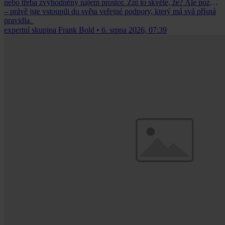
nebo třeba zvýhodněný nájem prostor. Zní to skvěle, že? Ale pozor
– právě jste vstoupili do světa veřejné podpory, který má svá přísná
pravidla.
expertní skupina Frank Bold
•
6. srpna 2026, 07:39