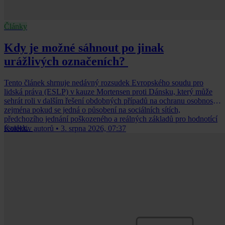
Články
Kdy je možné sáhnout po jinak
urážlivých označeních?
Tento článek shrnuje nedávný rozsudek Evropského soudu pro
lidská práva (ESLP) v kauze Mortensen proti Dánsku, který může
sehrát roli v dalším řešení obdobných případů na ochranu osobnosti,
zejména pokud se jedná o působení na sociálních sítích,
předchozího jednání poškozeného a reálných základů pro hodnotící
úsudek.
Kolektiv autorů
•
3. srpna 2026, 07:37