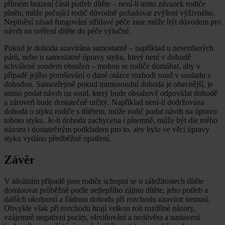
přímém hrazení části potřeb dítěte – není-li tento závazek rodiče
plněn, může pečující rodič důvodně požadovat zvýšení výživného.
Neplnění zásad fungování střídavé péče zase může být důvodem pro
návrh na svěření dítěte do péče výlučné.
Pokud je dohoda uzavírána samostatně – například u nesezdaných
párů, nebo u samostatné úpravy styku, který není v dohodě
schválené soudem obsažen – mohou se rodiče domáhat, aby v
případě jejího porušování o dané otázce rozhodl soud v souladu s
dohodou. Samozřejmě pokud mimosoudní dohoda je obecnější, je
nutno podat návrh na soud, který bude obsahově odpovídat dohodě
a zároveň bude dostatečně určitý. Například není-li dodržována
dohoda o styku rodiče s dítětem, může rodič podat návrh na úpravu
tohoto styku. Je-li dohoda zachycena i písemně, může být dle mého
názoru i dostatečným podkladem pro to, aby bylo ve věci úpravy
styku vydáno předběžné opatření.
Závěr
V ideálním případě jsou rodiče schopni se o záležitostech dítěte
domlouvat průběžně podle nejlepšího zájmu dítěte, jeho potřeb a
dalších okolností a žádnou dohodu při rozchodu uzavírat nemusí.
Obvykle však při rozchodu hrají velkou roli rozdílné názory,
vzájemně negativní pocity, obviňování a nedůvěra a nastavení