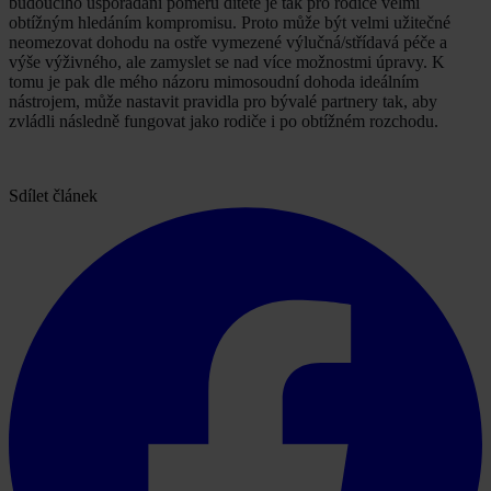
budoucího uspořádání poměrů dítěte je tak pro rodiče velmi
obtížným hledáním kompromisu. Proto může být velmi užitečné
neomezovat dohodu na ostře vymezené výlučná/střídavá péče a
výše výživného, ale zamyslet se nad více možnostmi úpravy. K
tomu je pak dle mého názoru mimosoudní dohoda ideálním
nástrojem, může nastavit pravidla pro bývalé partnery tak, aby
zvládli následně fungovat jako rodiče i po obtížném rozchodu.
Sdílet článek