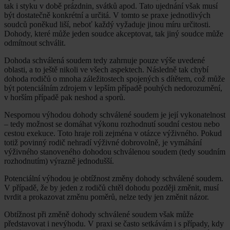
tak i styku v době prázdnin, svátků apod. Tato ujednání však musí
být dostatečně konkrétní a určitá. V tomto se praxe jednotlivých
soudců poněkud liší, neboť každý vyžaduje jinou míru určitosti.
Dohody, které může jeden soudce akceptovat, tak jiný soudce může
odmítnout schválit.
Dohoda schválená soudem tedy zahrnuje pouze výše uvedené
oblasti, a to ještě nikoli ve všech aspektech. Následně tak chybí
dohoda rodičů o mnoha záležitostech spojených s dítětem, což může
být potenciálním zdrojem v lepším případě pouhých nedorozumění,
v horším případě pak neshod a sporů.
Nespornou výhodou dohody schválené soudem je její vykonatelnost
– tedy možnost se domáhat výkonu rozhodnutí soudní cestou nebo
cestou exekuce. Toto hraje roli zejména v otázce výživného. Pokud
totiž povinný rodič nehradí výživné dobrovolně, je vymáhání
výživného stanoveného dohodou schválenou soudem (tedy soudním
rozhodnutím) výrazně jednodušší.
Potenciální výhodou je obtížnost změny dohody schválené soudem.
V případě, že by jeden z rodičů chtěl dohodu později změnit, musí
tvrdit a prokazovat změnu poměrů, nelze tedy jen změnit názor.
Obtížnost při změně dohody schválené soudem však může
představovat i nevýhodu. V praxi se často setkávám i s případy, kdy