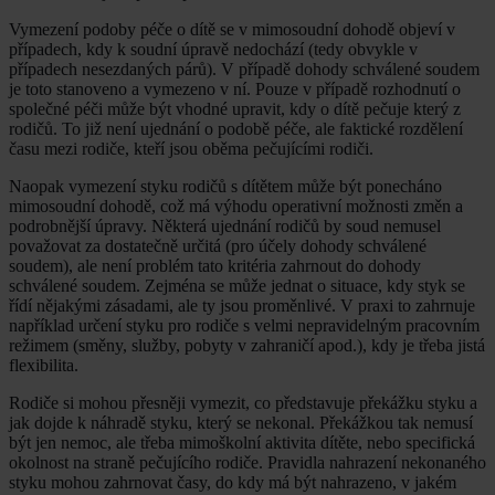
Vymezení podoby péče o dítě se v mimosoudní dohodě objeví v
případech, kdy k soudní úpravě nedochází (tedy obvykle v
případech nesezdaných párů). V případě dohody schválené soudem
je toto stanoveno a vymezeno v ní. Pouze v případě rozhodnutí o
společné péči může být vhodné upravit, kdy o dítě pečuje který z
rodičů. To již není ujednání o podobě péče, ale faktické rozdělení
času mezi rodiče, kteří jsou oběma pečujícími rodiči.
Naopak vymezení styku rodičů s dítětem může být ponecháno
mimosoudní dohodě, což má výhodu operativní možnosti změn a
podrobnější úpravy. Některá ujednání rodičů by soud nemusel
považovat za dostatečně určitá (pro účely dohody schválené
soudem), ale není problém tato kritéria zahrnout do dohody
schválené soudem. Zejména se může jednat o situace, kdy styk se
řídí nějakými zásadami, ale ty jsou proměnlivé. V praxi to zahrnuje
například určení styku pro rodiče s velmi nepravidelným pracovním
režimem (směny, služby, pobyty v zahraničí apod.), kdy je třeba jistá
flexibilita.
Rodiče si mohou přesněji vymezit, co představuje překážku styku a
jak dojde k náhradě styku, který se nekonal. Překážkou tak nemusí
být jen nemoc, ale třeba mimoškolní aktivita dítěte, nebo specifická
okolnost na straně pečujícího rodiče. Pravidla nahrazení nekonaného
styku mohou zahrnovat časy, do kdy má být nahrazeno, v jakém