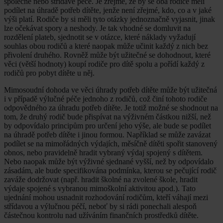
společné nebo střídavé péče. Je zřejmé, že by se oba rodiče měli
podílet na úhradě potřeb dítěte, jenže není zřejmé, kdo, co a v jaké
výši platí. Rodiče by si měli tyto otázky jednoznačně vyjasnit, jinak
lze očekávat spory a neshody. Je tak vhodné se domluvit na
rozdělení plateb, sjednotit se v otázce, které náklady vyžadují
souhlas obou rodičů a které naopak může učinit každý z nich bez
přivolení druhého. Rovněž může být užitečné se dohodnout, které
věci (větší hodnoty) koupí rodiče pro dítě spolu a pořídí každý z
rodičů pro pobyt dítěte u něj.
Mimosoudní dohoda ve věci úhrady potřeb dítěte může být užitečná
i v případě výlučné péče jednoho z rodičů, což činí tohoto rodiče
odpovědného za úhradu potřeb dítěte. Je totiž možné se shodnout na
tom, že druhý rodič bude přispívat na výživném částkou nižší, než
by odpovídalo principům pro určení jeho výše, ale bude se podílet
na úhradě potřeb dítěte i jinou formou. Například se může zavázat
podílet se na mimořádných výdajích, měsíčně dítěti spořit stanovený
obnos, nebo pravidelně hradit vybraný výdaj spojený s dítětem.
Nebo naopak může být výživné sjednané vyšší, než by odpovídalo
zásadám, ale bude specifikována podmínka, kterou se pečující rodič
zaváže dodržovat (např. hradit školné na zvolené škole, hradit
výdaje spojené s vybranou mimoškolní aktivitou apod.). Tato
ujednání mohou usnadnit rozhodování rodičům, kteří váhají mezi
střídavou a výlučnou péčí, neboť by si rádi ponechali alespoň
částečnou kontrolu nad užíváním finančních prostředků dítěte.