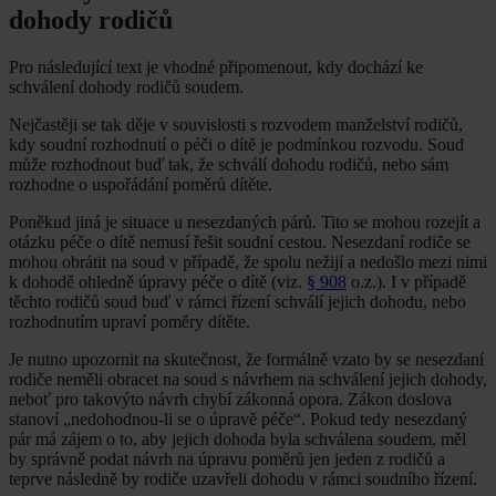
dohody rodičů
Pro následující text je vhodné připomenout, kdy dochází ke
schválení dohody rodičů soudem.
Nejčastěji se tak děje v souvislosti s rozvodem manželství rodičů,
kdy soudní rozhodnutí o péči o dítě je podmínkou rozvodu. Soud
může rozhodnout buď tak, že schválí dohodu rodičů, nebo sám
rozhodne o uspořádání poměrů dítěte.
Poněkud jiná je situace u nesezdaných párů. Tito se mohou rozejít a
otázku péče o dítě nemusí řešit soudní cestou. Nesezdaní rodiče se
mohou obrátit na soud v případě, že spolu nežijí a nedošlo mezi nimi
k dohodě ohledně úpravy péče o dítě (viz.
§ 908
o.z.). I v případě
těchto rodičů soud buď v rámci řízení schválí jejich dohodu, nebo
rozhodnutím upraví poměry dítěte.
Je nutno upozornit na skutečnost, že formálně vzato by se nesezdaní
rodiče neměli obracet na soud s návrhem na schválení jejich dohody,
neboť pro takovýto návrh chybí zákonná opora. Zákon doslova
stanoví „nedohodnou-li se o úpravě péče“. Pokud tedy nesezdaný
pár má zájem o to, aby jejich dohoda byla schválena soudem, měl
by správně podat návrh na úpravu poměrů jen jeden z rodičů a
teprve následně by rodiče uzavřeli dohodu v rámci soudního řízení.