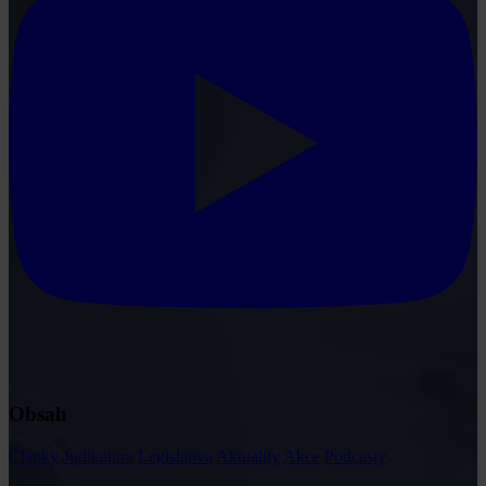
Obsah
Články
Judikatura
Legislativa
Aktuality
Akce
Podcasty