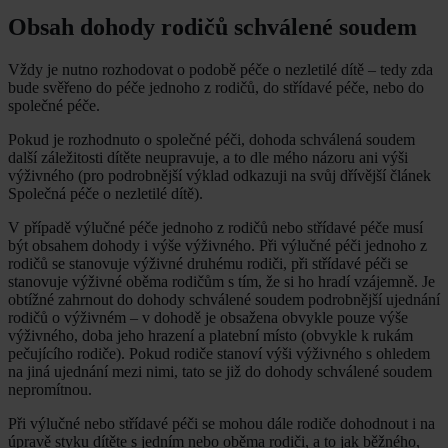
Obsah dohody rodičů schválené soudem
Vždy je nutno rozhodovat o podobě péče o nezletilé dítě – tedy zda
bude svěřeno do péče jednoho z rodičů, do střídavé péče, nebo do
společné péče.
Pokud je rozhodnuto o společné péči, dohoda schválená soudem
další záležitosti dítěte neupravuje, a to dle mého názoru ani výši
výživného (pro podrobnější výklad odkazuji na svůj dřívější článek
Společná péče o nezletilé dítě).
V případě výlučné péče jednoho z rodičů nebo střídavé péče musí
být obsahem dohody i výše výživného. Při výlučné péči jednoho z
rodičů se stanovuje výživné druhému rodiči, při střídavé péči se
stanovuje výživné oběma rodičům s tím, že si ho hradí vzájemně. Je
obtížné zahrnout do dohody schválené soudem podrobnější ujednání
rodičů o výživném – v dohodě je obsažena obvykle pouze výše
výživného, doba jeho hrazení a platební místo (obvykle k rukám
pečujícího rodiče). Pokud rodiče stanoví výši výživného s ohledem
na jiná ujednání mezi nimi, tato se již do dohody schválené soudem
nepromítnou.
Při výlučné nebo střídavé péči se mohou dále rodiče dohodnout i na
úpravě styku dítěte s jedním nebo oběma rodiči, a to jak běžného,