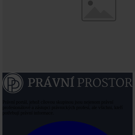
Právní portál, jehož cílovou skupinou jsou nejenom právní
profesionálové a zástupci právnických profesí, ale všichni, kteří
potřebují právní informace.