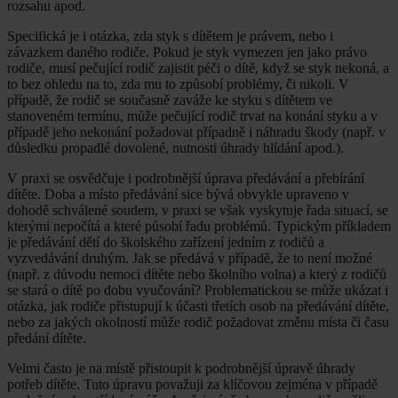
rozsahu apod.
Specifická je i otázka, zda styk s dítětem je právem, nebo i
závazkem daného rodiče. Pokud je styk vymezen jen jako právo
rodiče, musí pečující rodič zajistit péči o dítě, když se styk nekoná, a
to bez ohledu na to, zda mu to způsobí problémy, či nikoli. V
případě, že rodič se současně zaváže ke styku s dítětem ve
stanoveném termínu, může pečující rodič trvat na konání styku a v
případě jeho nekonání požadovat případně i náhradu škody (např. v
důsledku propadlé dovolené, nutnosti úhrady hlídání apod.).
V praxi se osvědčuje i podrobnější úprava předávání a přebírání
dítěte. Doba a místo předávání sice bývá obvykle upraveno v
dohodě schválené soudem, v praxi se však vyskytuje řada situací, se
kterými nepočítá a které působí řadu problémů. Typickým příkladem
je předávání dětí do školského zařízení jedním z rodičů a
vyzvedávání druhým. Jak se předává v případě, že to není možné
(např. z důvodu nemoci dítěte nebo školního volna) a který z rodičů
se stará o dítě po dobu vyučování? Problematickou se může ukázat i
otázka, jak rodiče přistupují k účasti třetích osob na předávání dítěte,
nebo za jakých okolností může rodič požadovat změnu místa či času
předání dítěte.
Velmi často je na místě přistoupit k podrobnější úpravě úhrady
potřeb dítěte. Tuto úpravu považuji za klíčovou zejména v případě