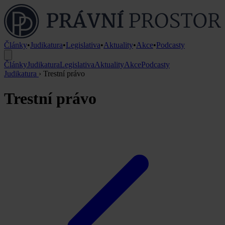
Články
•
Judikatura
•
Legislativa
•
Aktuality
•
Akce
•
Podcasty
Články
Judikatura
Legislativa
Aktuality
Akce
Podcasty
Judikatura
›
Trestní právo
Trestní právo