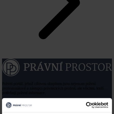
Právní portál, jehož cílovou skupinou jsou nejenom právní
profesionálové a zástupci právnických profesí, ale všichni, kteří
potřebují právní informace.