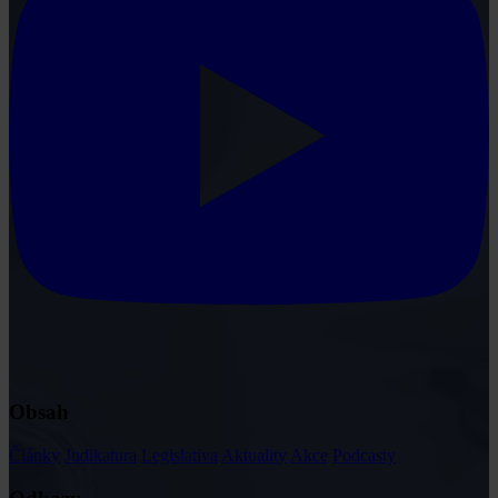
Obsah
Články
Judikatura
Legislativa
Aktuality
Akce
Podcasty