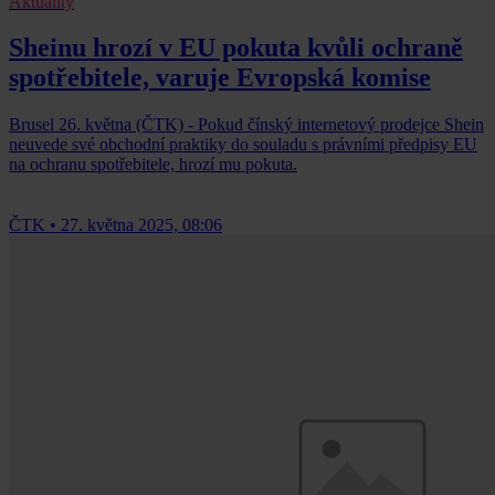
Aktuality
Sheinu hrozí v EU pokuta kvůli ochraně
spotřebitele, varuje Evropská komise
Brusel 26. května (ČTK) - Pokud čínský internetový prodejce Shein
neuvede své obchodní praktiky do souladu s právními předpisy EU
na ochranu spotřebitele, hrozí mu pokuta.
ČTK
•
27. května 2025, 08:06