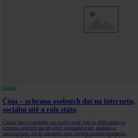
Články
Čína – ochrana osobních dat na internetu,
sociální sítě a role státu
Čínská lidová republika má pověst země, kde se příliš nedbá na
ochranu osobních dat při jejich shromažďování, ukládání a
zpracovávání. Až do minulého roku chyběla ucelená legislativa