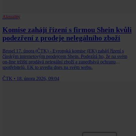
Aktuality
Komise zahájí řízení s firmou Shein kvůli
podezření z prodeje nelegálního zboží
Brusel 17. února (ČTK) - Evropská komise (EK) zahájí řízení s
čínským internetovým prodejcem Shein. Podezírá ho, že na svém
on-line tržišti prodává nelegální zboží a zanedbává ochranu
spotřebitelů. EK to uvedla dnes na svém webu.
ČTK
•
18. února 2026, 09:04