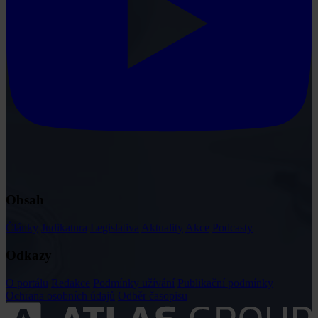
Obsah
Články
Judikatura
Legislativa
Aktuality
Akce
Podcasty
Odkazy
O portálu
Redakce
Podmínky užívání
Publikační podmínky
Ochrana osobních údajů
Odběr časopisu