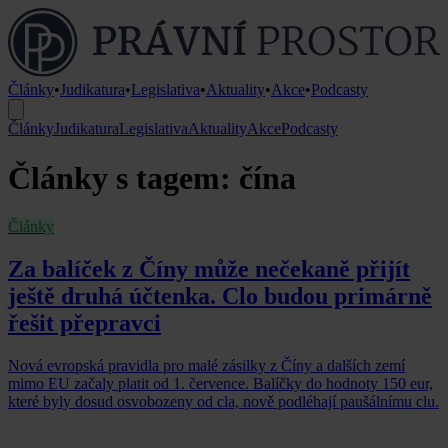
Články
•
Judikatura
•
Legislativa
•
Aktuality
•
Akce
•
Podcasty
Články
Judikatura
Legislativa
Aktuality
Akce
Podcasty
Články s tagem: čína
Články
Za balíček z Číny může nečekaně přijít
ještě druhá účtenka. Clo budou primárně
řešit přepravci
Nová evropská pravidla pro malé zásilky z Číny a dalších zemí
mimo EU začaly platit od 1. července. Balíčky do hodnoty 150 eur,
které byly dosud osvobozeny od cla, nově podléhají paušálnímu clu.