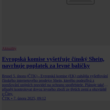
Aktuality
Evropská komise vyšetřuje čínský Shein,
navrhuje poplatek za levné balíčky
Brusel 5. února (ČTK) - Evropská komise (EK) zahájila vyšetřování
čínského internetového prodejce Shein, kterého podezřívá z
porušování unijních pravidel na ochranu spotřebitele. Plánuje také
přísněji kontrolovat dovoz levného zboží ze třetích zemí a obzvláště
z Číny.
ČTK
•
7. února 2025, 09:12