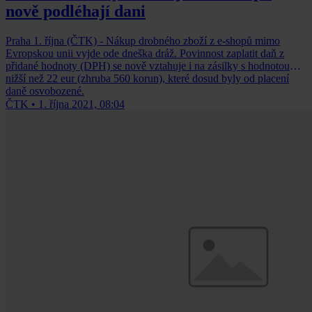
nově podléhají dani
Praha 1. října (ČTK) - Nákup drobného zboží z e-shopů mimo
Evropskou unii vyjde ode dneška dráž. Povinnost zaplatit daň z
přidané hodnoty (DPH) se nově vztahuje i na zásilky s hodnotou
nižší než 22 eur (zhruba 560 korun), které dosud byly od placení
daně osvobozené.
ČTK
•
1. října 2021, 08:04