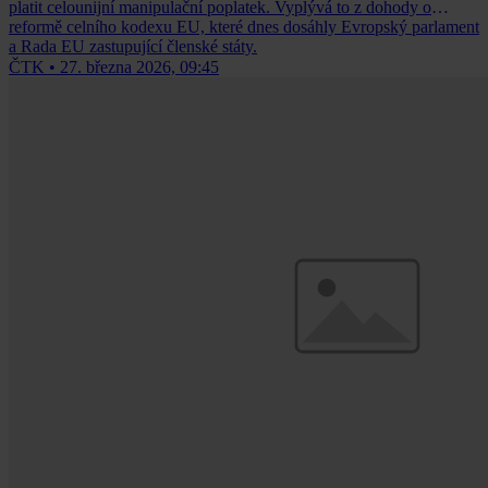
platit celounijní manipulační poplatek. Vyplývá to z dohody o
reformě celního kodexu EU, které dnes dosáhly Evropský parlament
a Rada EU zastupující členské státy.
ČTK
•
27. března 2026, 09:45