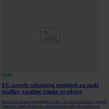
Články
EU zavede celounijní poplatek na malé
zásilky, zasáhne čínské prodejce
Brusel 26. března (zpravodajka ČTK) - Za zboží obsažené v malých
zásilkách, které přichází do zemí Evropské unie, by se měl nově