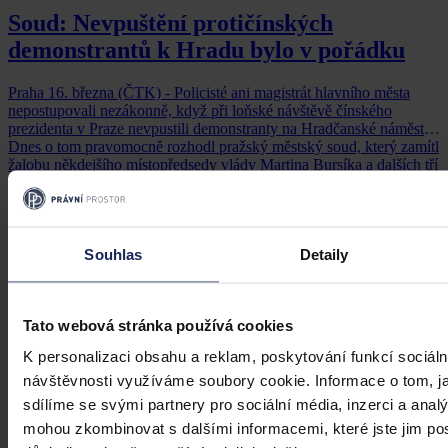
Soud: Nevpuštění protičínských
demonstrantů k Hradu bylo v pořádku
Praha 16. března (ČTK) - Policisté ani magistrát hlavního města
nepostupovali nezákonně, když při loňské návštěvě čínského
prezidenta v Praze nevpustili demonstranty na Hradčanské náměstí.
Dnes o tom pravomocně rozhodl pražský městský soud, který zamítl
žalobu někdejšího místopředsedy vlády Martina Bursíka a dalších tří
svolavatelů předem nahlášeného shromáždění. Bursík novinářům
ČTK
•
16. března 2017, 23:00
řekl, že se obrátí ještě na Nejvyšší správní soud.
Souhlas
Detaily
Tato webová stránka používá cookies
K personalizaci obsahu a reklam, poskytování funkcí sociáln
návštěvnosti využíváme soubory cookie. Informace o tom, j
sdílíme se svými partnery pro sociální média, inzerci a analý
mohou zkombinovat s dalšími informacemi, které jste jim posk