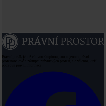
Právní portál, jehož cílovou skupinou jsou nejenom právní
profesionálové a zástupci právnických profesí, ale všichni, kteří
potřebují právní informace.