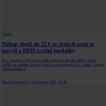
Články
Nákup zboží do 22 € ze třetích zemí se
navýší o DPH a celní poplatky
Po 1. červenci 2021 bude platit povinnost uhradit DPH u každé
zásilky se zbožím, které si fyzická osoba objedná ze 3. zemí, a podat
celní prohlášení.
Martina Langová
•
2. července 2021, 05:38