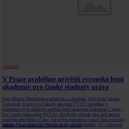
Aktuality
V Praze proběhne největší evropská letní
akademie pro čínské studenty práva
Pod záštitou Ministerstva průmyslu a obchodu, Právnické fakulty
Univerzity Karlovy a Fakulty stavební ČVUT proběhne v
prázdninových měsících pražská letní akademie European Centre
For Career Education (ECCE). Do Prahy přijede více než stovka
studentů převážně z Číny, což svým rozsahem z akce činí evropský
unikát. První účastníci přiletěli na úvodní přednášky již v polovině
Michael Hromada
•
29. června 2017, 22:00