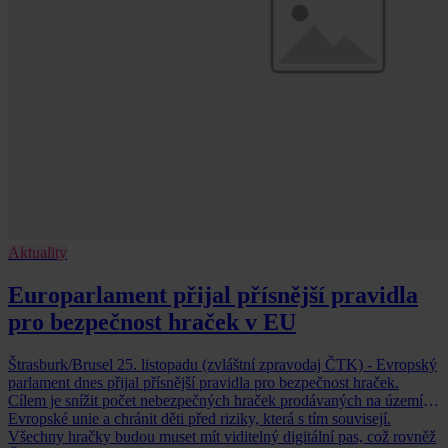
Aktuality
Europarlament přijal přísnější pravidla
pro bezpečnost hraček v EU
Štrasburk/Brusel 25. listopadu (zvláštní zpravodaj ČTK) - Evropský
parlament dnes přijal přísnější pravidla pro bezpečnost hraček.
Cílem je snížit počet nebezpečných hraček prodávaných na území
Evropské unie a chránit děti před riziky, která s tím souvisejí.
Všechny hračky budou muset mít viditelný digitální pas, což rovněž