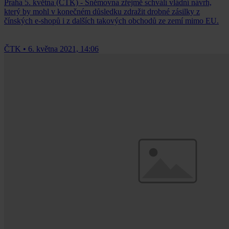
Praha 5. května (ČTK) - Sněmovna zřejmě schválí vládní návrh,
který by mohl v konečném důsledku zdražit drobné zásilky z
čínských e-shopů i z dalších takových obchodů ze zemí mimo EU.
ČTK
•
6. května 2021, 14:06