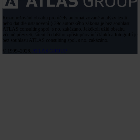
Rozmnožování obsahu pro účely automatizované analýzy textů
nebo dat dle ustanovení § 39c autorského zákona je bez souhlasu
ATLAS consulting spol. s r.o. zakázáno. Jakékoli užití obsahu
včetně převzetí, šíření či dalšího zpřístupňování článků a fotografií je
bez souhlasu ATLAS consulting spol. s r.o. zakázáno.
© 1999–2026,
ATLAS GROUP