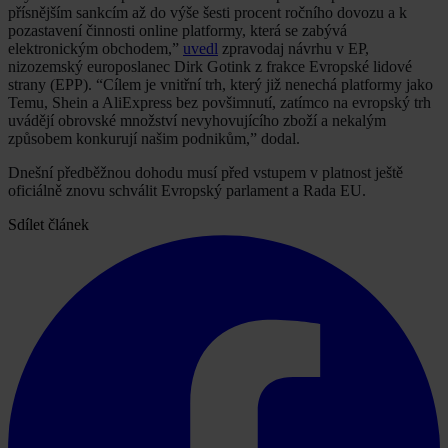
přísnějším sankcím až do výše šesti procent ročního dovozu a k
pozastavení činnosti online platformy, která se zabývá
elektronickým obchodem,”
uvedl
zpravodaj návrhu v EP,
nizozemský europoslanec Dirk Gotink z frakce Evropské lidové
strany (EPP). “Cílem je vnitřní trh, který již nenechá platformy jako
Temu, Shein a AliExpress bez povšimnutí, zatímco na evropský trh
uvádějí obrovské množství nevyhovujícího zboží a nekalým
způsobem konkurují našim podnikům,” dodal.
Dnešní předběžnou dohodu musí před vstupem v platnost ještě
oficiálně znovu schválit Evropský parlament a Rada EU.
Sdílet článek