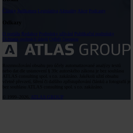
Články
Judikatura
Legislativa
Aktuality
Akce
Podcasty
Odkazy
O portálu
Redakce
Podmínky užívání
Publikační podmínky
Ochrana osobních údajů
Odběr časopisu
Rozmnožování obsahu pro účely automatizované analýzy textů
nebo dat dle ustanovení § 39c autorského zákona je bez souhlasu
ATLAS consulting spol. s r.o. zakázáno. Jakékoli užití obsahu
včetně převzetí, šíření či dalšího zpřístupňování článků a fotografií je
bez souhlasu ATLAS consulting spol. s r.o. zakázáno.
© 1999–2026,
ATLAS GROUP