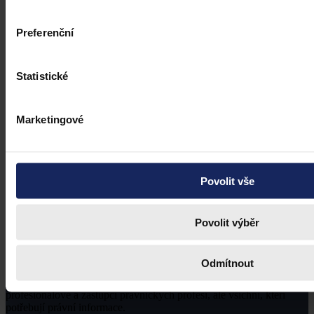
Preferenční
Statistické
Marketingové
Povolit vše
Povolit výběr
Odmítnout
Právní portál, jehož cílovou skupinou jsou nejenom právní
profesionálové a zástupci právnických profesí, ale všichni, kteří
potřebují právní informace.