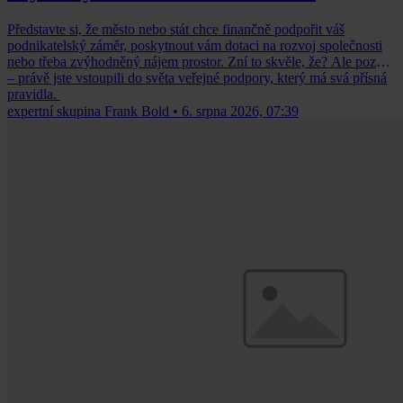
Představte si, že město nebo stát chce finančně podpořit váš
podnikatelský záměr, poskytnout vám dotaci na rozvoj společnosti
nebo třeba zvýhodněný nájem prostor. Zní to skvěle, že? Ale pozor
– právě jste vstoupili do světa veřejné podpory, který má svá přísná
pravidla.
expertní skupina Frank Bold
•
6. srpna 2026, 07:39