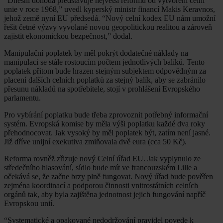
“Dnešní dohoda představuje největší reformu od vytvoření celní
unie v roce 1968,” uvedl kyperský ministr financí Makis Keravnos,
jehož země nyní EU předsedá. “Nový celní kodex EU nám umožní
řešit četné výzvy vyvolané novou geopolitickou realitou a zároveň
zajistit ekonomickou bezpečnost,” dodal.
Manipulační poplatek by měl pokrýt dodatečné náklady na
manipulaci se stále rostoucím počtem jednotlivých balíků. Tento
poplatek přitom bude hrazen stejným subjektem odpovědným za
placení dalších celních poplatků za stejný balík, aby se zabránilo
přesunu nákladů na spotřebitele, stojí v prohlášení Evropského
parlamentu.
Pro vybírání poplatku bude třeba zprovoznit potřebný informační
systém. Evropská komise by měla výši poplatku každé dva roky
přehodnocovat. Jak vysoký by měl poplatek být, zatím není jasné.
Již dříve unijní exekutiva zmiňovala dvě eura (cca 50 Kč).
Reforma rovněž zřizuje nový Celní úřad EU. Jak vyplynulo ze
středečního hlasování, sídlo bude mít ve francouzském Lille a
očekává se, že začne brzy plně fungovat. Nový úřad bude pověřen
zejména koordinací a podporou činnosti vnitrostátních celních
orgánů tak, aby byla zajištěna jednotnost jejich fungování napříč
Evropskou unií.
“Systematické a opakované nedodržování pravidel povede k