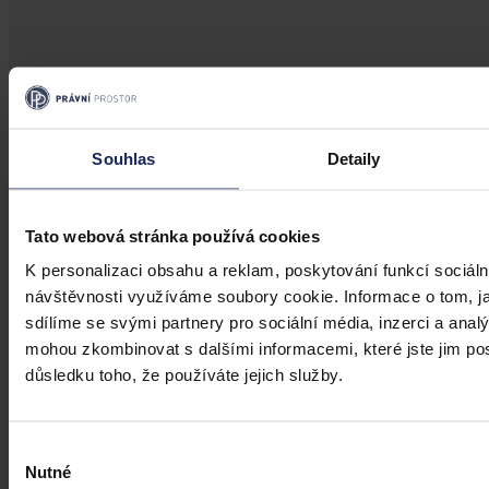
Články
Souhlas
Detaily
Kdy je možné sáhnout po jinak
urážlivých označeních?
Tato webová stránka používá cookies
Tento článek shrnuje nedávný rozsudek Evropského soudu pro
lidská práva (ESLP) v kauze Mortensen proti Dánsku, který může
K personalizaci obsahu a reklam, poskytování funkcí sociáln
sehrát roli v dalším řešení obdobných případů na ochranu osobnosti,
návštěvnosti využíváme soubory cookie. Informace o tom, j
zejména pokud se jedná o působení na sociálních sítích,
sdílíme se svými partnery pro sociální média, inzerci a analý
předchozího jednání poškozeného a reálných základů pro hodnotící
úsudek.
mohou zkombinovat s dalšími informacemi, které jste jim posk
Kolektiv autorů
•
3. srpna 2026, 07:37
důsledku toho, že používáte jejich služby.
Výběr
Nutné
souhlasu