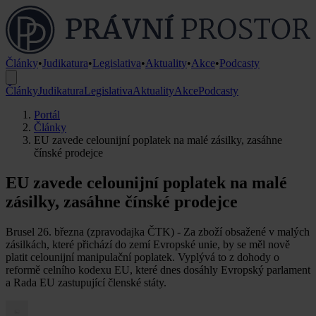
Články
•
Judikatura
•
Legislativa
•
Aktuality
•
Akce
•
Podcasty
Články
Judikatura
Legislativa
Aktuality
Akce
Podcasty
Portál
Články
EU zavede celounijní poplatek na malé zásilky, zasáhne
čínské prodejce
EU zavede celounijní poplatek na malé
zásilky, zasáhne čínské prodejce
Brusel 26. března (zpravodajka ČTK) - Za zboží obsažené v malých
zásilkách, které přichází do zemí Evropské unie, by se měl nově
platit celounijní manipulační poplatek. Vyplývá to z dohody o
reformě celního kodexu EU, které dnes dosáhly Evropský parlament
a Rada EU zastupující členské státy.