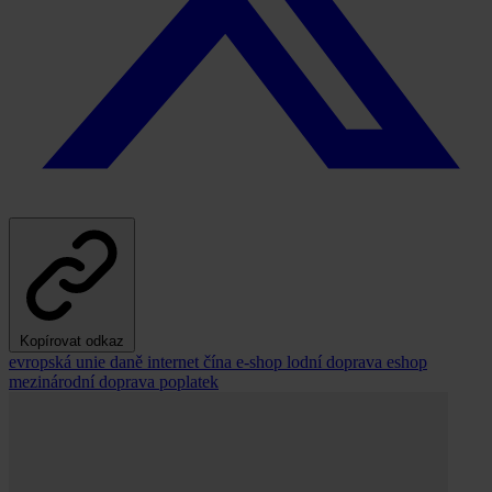
Kopírovat odkaz
evropská unie
daně
internet
čína
e-shop
lodní doprava
eshop
mezinárodní doprava
poplatek