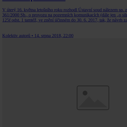
V úterý 16. května letošního roku rozhodl Ústavní soud nálezem sp. 
361/2000 Sb., o provozu na pozemních komunikacích (dále jen „o siln
125f odst. 1 tamtéž, ve znění účinném do 30. 6. 2017, tak, že návrh za
Kolektiv autorů
•
14. srpna 2018, 22:00