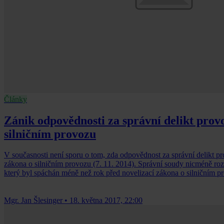
Články
Zánik odpovědnosti za správní delikt provo
silničním provozu
V současnosti není sporu o tom, zda odpovědnost za správní delikt pro
zákona o silničním provozu (7. 11. 2014). Správní soudy nicméně roz
který byl spáchán méně než rok před novelizací zákona o silničním pr
Mgr. Jan Šlesinger
•
18. května 2017, 22:00