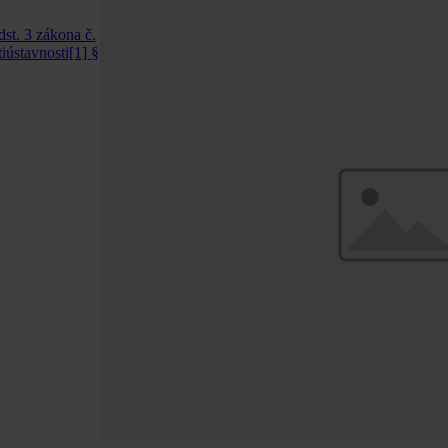
st. 3 zákona č.
iústavnosti[1] §