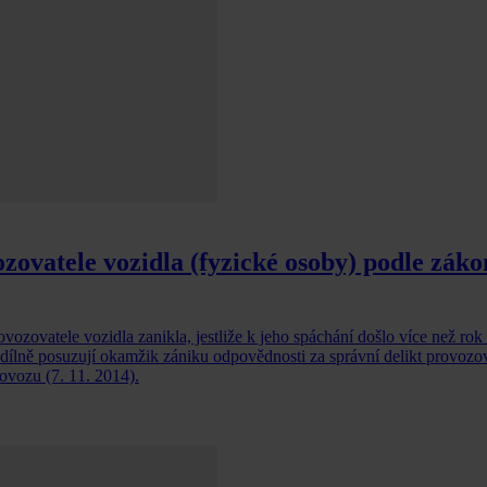
zovatele vozidla (fyzické osoby) podle záko
vozovatele vozidla zanikla, jestliže k jeho spáchání došlo více než rok
dílně posuzují okamžik zániku odpovědnosti za správní delikt provozov
ovozu (7. 11. 2014).