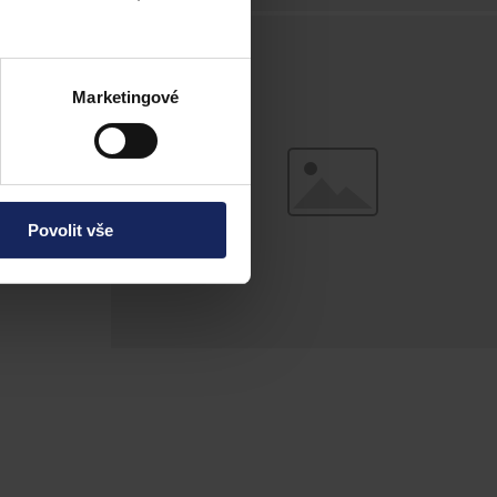
na o
Marketingové
 tento institut
 11. 2014.
Povolit vše