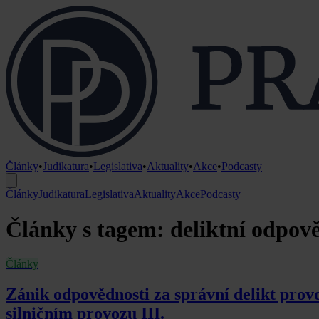
Články
•
Judikatura
•
Legislativa
•
Aktuality
•
Akce
•
Podcasty
Články
Judikatura
Legislativa
Aktuality
Akce
Podcasty
Články s tagem: deliktní odpov
Články
Zánik odpovědnosti za správní delikt provo
silničním provozu III.