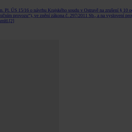
zn. Pl. ÚS 15/16 o návrhu Krajského soudu v Ostravě na zrušení § 10 od
ičním provozu“), ve znění zákona č. 297/2011 Sb., a na vyslovení prot
mítl.[2]