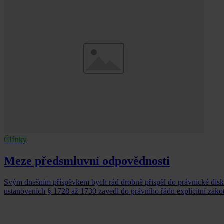
Články
Meze předsmluvní odpovědnosti
Svým dnešním příspěvkem bych rád drobně přispěl do právnické diskuz
ustanoveních § 1728 až 1730 zavedl do právního řádu explicitní zakot