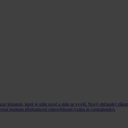
e tématem, které je stále nové a stále se vyvíjí. Nový občanský zákon
vení institutu předsmluvní odpovědnosti (culpa in contrahendo).