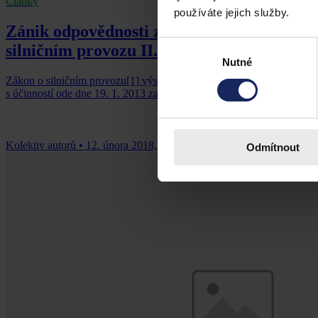
Články
používáte jejich služby.
Zánik odpovědnosti za správní delikt provo
Výběr
silničním provozu II.
Nutné
souhlasu
Zákon o silničním provozu[1] výslovně neupravoval lhůty pro zánik od
s účinností ode dne 19. 1. 2013 zaveden.[3] Toto opomenutí zákonod
Kolektiv autorů
•
12. února 2018, 23:00
Odmítnout