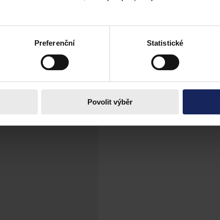
zovatele vozidla (fyzické osoby) podle záko
Preferenční
Statistické
povědnosti za správní delikt[2] provozovatele vozidla od doby, kdy byl
árce bylo napraveno až novelou (zákon č. 230/2014 Sb.) účinnou od 7.
Povolit výběr