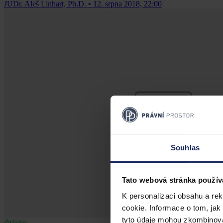
JUDr. Aleš Linhart, Ph.D.
•
12. srpna 2018, 22:00
Souhlas
Tato webová stránka použív
K personalizaci obsahu a re
cookie. Informace o tom, jak
tyto údaje mohou zkombinovat