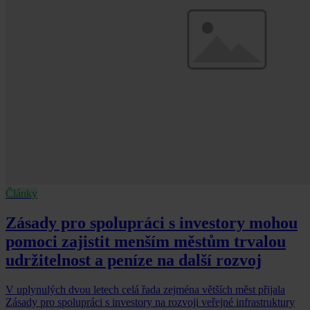
Články
Zásady pro spolupráci s investory mohou
pomoci zajistit menším městům trvalou
udržitelnost a peníze na další rozvoj
V uplynulých dvou letech celá řada zejména větších měst přijala
Zásady pro spolupráci s investory na rozvoji veřejné infrastruktury