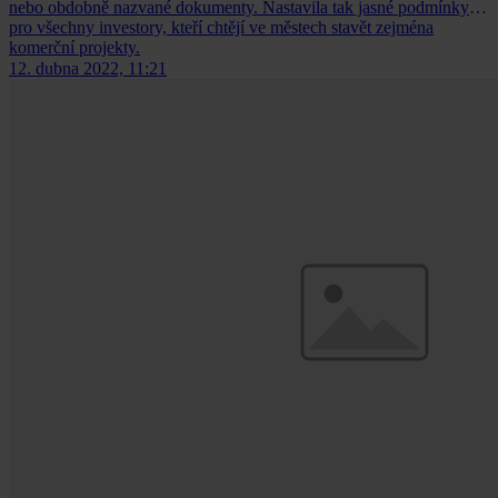
nebo obdobně nazvané dokumenty. Nastavila tak jasné podmínky
pro všechny investory, kteří chtějí ve městech stavět zejména
komerční projekty.
12. dubna 2022, 11:21