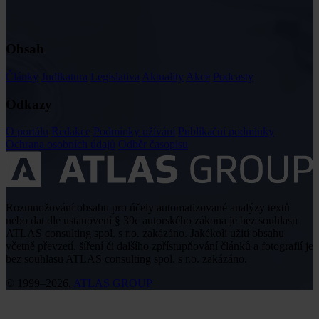
Obsah
Články
Judikatura
Legislativa
Aktuality
Akce
Podcasty
Odkazy
O portálu
Redakce
Podmínky užívání
Publikační podmínky
Ochrana osobních údajů
Odběr časopisu
Rozmnožování obsahu pro účely automatizované analýzy textů
nebo dat dle ustanovení § 39c autorského zákona je bez souhlasu
ATLAS consulting spol. s r.o. zakázáno. Jakékoli užití obsahu
včetně převzetí, šíření či dalšího zpřístupňování článků a fotografií je
bez souhlasu ATLAS consulting spol. s r.o. zakázáno.
© 1999–2026,
ATLAS GROUP