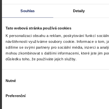
Právní portál, jehož cílovou skupinou jsou nejenom právní
Souhlas
Detaily
profesionálové a zástupci právnických profesí, ale všichni, kteří
potřebují právní informace.
Tato webová stránka používá cookies
K personalizaci obsahu a reklam, poskytování funkcí sociáln
návštěvnosti využíváme soubory cookie. Informace o tom, j
sdílíme se svými partnery pro sociální média, inzerci a analý
mohou zkombinovat s dalšími informacemi, které jste jim posk
důsledku toho, že používáte jejich služby.
Výběr
Nutné
souhlasu
Preferenční