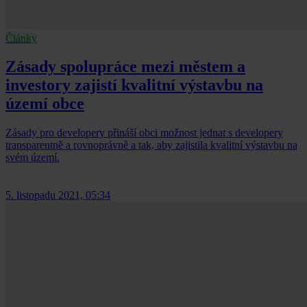
Články
Zásady spolupráce mezi městem a
investory zajistí kvalitní výstavbu na
území obce
Zásady pro developery přináší obci možnost jednat s developery
transparentně a rovnoprávně a tak, aby zajistila kvalitní výstavbu na
svém území.
5. listopadu 2021, 05:34