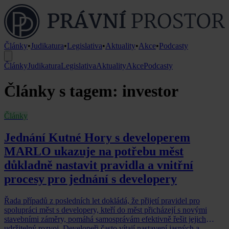
Články
•
Judikatura
•
Legislativa
•
Aktuality
•
Akce
•
Podcasty
Články
Judikatura
Legislativa
Aktuality
Akce
Podcasty
Články s tagem: investor
Články
Jednání Kutné Hory s developerem
MARLO ukazuje na potřebu měst
důkladně nastavit pravidla a vnitřní
procesy pro jednání s developery
Řada případů z posledních let dokládá, že přijetí pravidel pro
spolupráci měst s developery, kteří do měst přicházejí s novými
stavebními záměry, pomáhá samosprávám efektivně řešit jejich
udržitelný rozvoj. Developeři často vítají nastavení jasných a