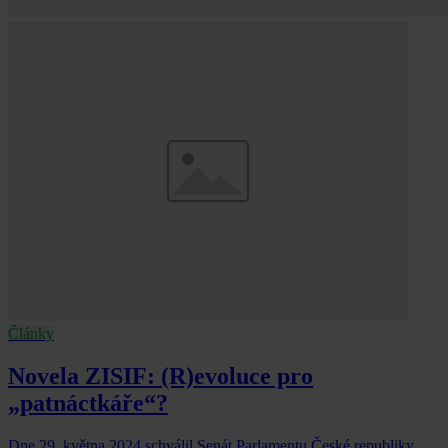
Články
Novela ZISIF: (R)evoluce pro
„patnáctkáře“?
Dne 29. května 2024 schválil Senát Parlamentu České republiky