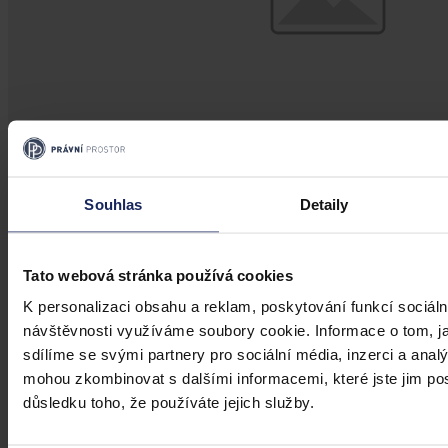
Souhlas
Detaily
Články
Transparentní odměňování v Česku má
Tato webová stránka používá cookies
zpoždění, firmám bez jasného systému
přesto hrozí pokuty i doplacení mezd
K personalizaci obsahu a reklam, poskytování funkcí sociáln
návštěvnosti využíváme soubory cookie. Informace o tom, j
Česko má podle Eurostatu jeden z nejvyšších rozdílů v odměňování
sdílíme se svými partnery pro sociální média, inzerci a analý
žen a mužů v EU – gender pay gap dosahuje okolo 18 %. Evropská
mohou zkombinovat s dalšími informacemi, které jste jim posk
pravidla pro transparentní odměňování, jejichž cílem je narovnat
důsledku toho, že používáte jejich služby.
informační asymetrii na pracovním trhu a dlouhodobě tak přispět i
ke zmenšení rozdílu ve mzdách mužů a žen, však nabrala v České
republice zpoždění.
Ivona Tajšlová
•
4. srpna 2026, 07:18