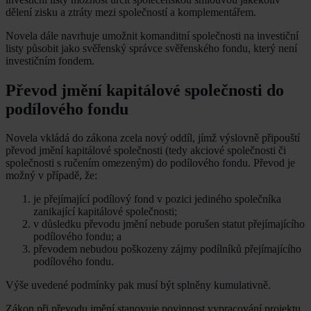
dělení zisku a ztráty mezi společností a komplementářem.
Novela dále navrhuje umožnit komanditní společnosti na investiční
listy působit jako svěřenský správce svěřenského fondu, který není
investičním fondem.
Převod jmění kapitálové společnosti do
podílového fondu
Novela vkládá do zákona zcela nový oddíl, jímž výslovně připouští
převod jmění kapitálové společnosti (tedy akciové společnosti či
společnosti s ručením omezeným) do podílového fondu. Převod je
možný v případě, že:
je přejímající podílový fond v pozici jediného společníka
zanikající kapitálové společnosti;
v důsledku převodu jmění nebude porušen statut přejímajícího
podílového fondu; a
převodem nebudou poškozeny zájmy podílníků přejímajícího
podílového fondu.
Výše uvedené podmínky pak musí být splněny kumulativně.
Zákon při převodu jmění stanovuje povinnost vypracování projektu