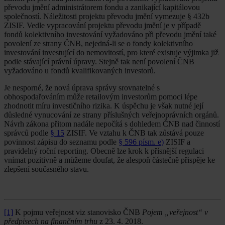
převodu jmění administrátorem fondu a zanikající kapitálovou
společností. Náležitosti projektu převodu jmění vymezuje § 432b
ZISIF. Vedle vypracování projektu převodu jmění je v případě
fondů kolektivního investování vyžadováno při převodu jmění také
povolení ze strany ČNB, nejedná-li se o fondy kolektivního
investování investující do nemovitostí, pro které existuje výjimka již
podle stávající právní úpravy. Stejně tak není povolení ČNB
vyžadováno u fondů kvalifikovaných investorů.
Je nesporné, že nová úprava správy srovnatelné s
obhospodařováním může retailovým investorům pomoci lépe
zhodnotit míru investičního rizika. K úspěchu je však nutné její
důsledné vynucování ze strany příslušných veřejnoprávních orgánů.
Návrh zákona přitom nadále nepočítá s dohledem ČNB nad činností
správců podle
§ 15
ZISIF. Ve vztahu k ČNB tak zůstává pouze
povinnost zápisu do seznamu podle
§ 596 písm. e)
ZISIF a
pravidelný roční reporting. Obecně lze krok k přísnější regulaci
vnímat pozitivně a můžeme doufat, že alespoň částečně přispěje ke
zlepšení současného stavu.
[1]
K pojmu veřejnost viz stanovisko ČNB
Pojem „veřejnost“ v
předpisech na finančním trhu
z 23. 4. 2018.