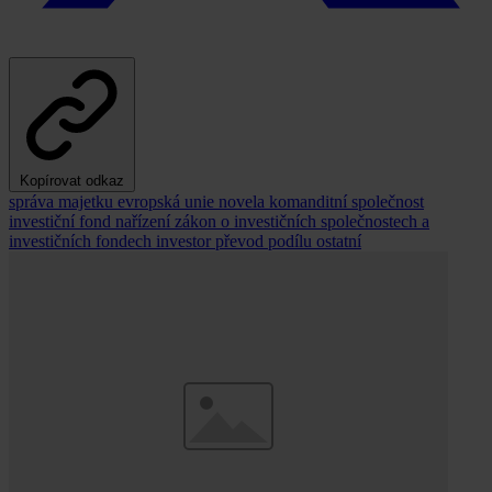
Kopírovat odkaz
správa majetku
evropská unie
novela
komanditní společnost
investiční fond
nařízení
zákon o investičních společnostech a
investičních fondech
investor
převod podílu
ostatní