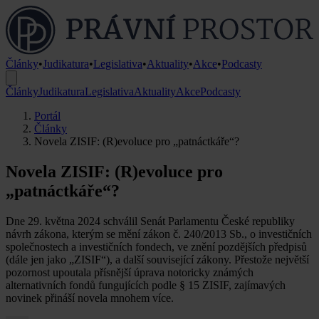
Články
•
Judikatura
•
Legislativa
•
Aktuality
•
Akce
•
Podcasty
Články
Judikatura
Legislativa
Aktuality
Akce
Podcasty
Portál
Články
Novela ZISIF: (R)evoluce pro „patnáctkáře“?
Novela ZISIF: (R)evoluce pro
„patnáctkáře“?
Dne 29. května 2024 schválil Senát Parlamentu České republiky
návrh zákona, kterým se mění zákon č. 240/2013 Sb., o investičních
společnostech a investičních fondech, ve znění pozdějších předpisů
(dále jen jako „ZISIF“), a další související zákony. Přestože největší
pozornost upoutala přísnější úprava notoricky známých
alternativních fondů fungujících podle § 15 ZISIF, zajímavých
novinek přináší novela mnohem více.