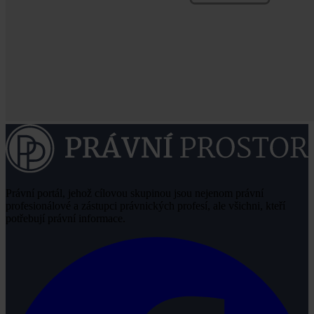
Právní portál, jehož cílovou skupinou jsou nejenom právní
profesionálové a zástupci právnických profesí, ale všichni, kteří
potřebují právní informace.