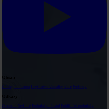
Obsah
Články
Judikatura
Legislativa
Aktuality
Akce
Podcasty
Odkazy
O portálu
Redakce
Podmínky užívání
Publikační podmínky