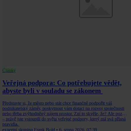
Články
Veřejná podpora: Co potřebujete vědět,
abyste byli v souladu se zákonem
Představte si, že město nebo stát chce finančně podpořit váš
podnikatelský záměr, poskytnout vám dotaci na rozvoj společnosti
nebo třeba zvýhodněný nájem prostor. Zní to skvěle, že? Ale pozor
– právě jste vstoupili do světa veřejné podpory, který má svá přísná
pravidla.
expertní skupina Frank Bold
•
6. srpna 2026, 07:39