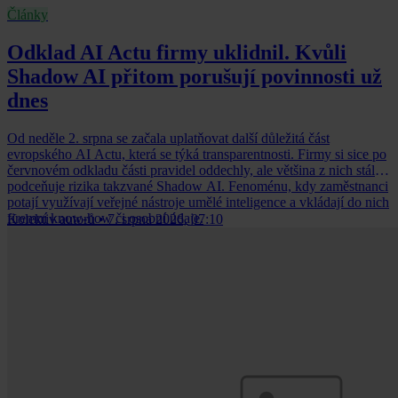
Články
Odklad AI Actu firmy uklidnil. Kvůli
Shadow AI přitom porušují povinnosti už
dnes
Od neděle 2. srpna se začala uplatňovat další důležitá část
evropského AI Actu, která se týká transparentnosti. Firmy si sice po
červnovém odkladu části pravidel oddechly, ale většina z nich stále
podceňuje rizika takzvané Shadow AI. Fenoménu, kdy zaměstnanci
potají využívají veřejné nástroje umělé inteligence a vkládají do nich
firemní know-how či osobní údaje.
Kolektiv autorů
•
7. srpna 2026, 07:10