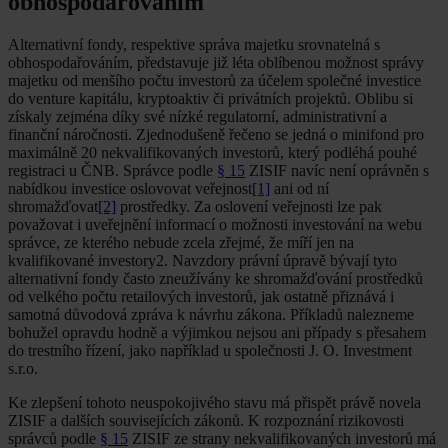
obhospodařováním
Alternativní fondy, respektive správa majetku srovnatelná s
obhospodařováním, představuje již léta oblíbenou možnost správy
majetku od menšího počtu investorů za účelem společné investice
do venture kapitálu, kryptoaktiv či privátních projektů. Oblibu si
získaly zejména díky své nízké regulatorní, administrativní a
finanční náročnosti. Zjednodušeně řečeno se jedná o minifond pro
maximálně 20 nekvalifikovaných investorů, který podléhá pouhé
registraci u ČNB. Správce podle
§ 15
ZISIF navíc není oprávněn s
nabídkou investice oslovovat veřejnost
[1]
ani od ní
shromažďovat
[2]
prostředky. Za oslovení veřejnosti lze pak
považovat i uveřejnění informací o možnosti investování na webu
správce, ze kterého nebude zcela zřejmé, že míří jen na
kvalifikované investory2. Navzdory právní úpravě bývají tyto
alternativní fondy často zneužívány ke shromažďování prostředků
od velkého počtu retailových investorů, jak ostatně přiznává i
samotná důvodová zpráva k návrhu zákona. Příkladů nalezneme
bohužel opravdu hodně a výjimkou nejsou ani případy s přesahem
do trestního řízení, jako například u společnosti J. O. Investment
s.r.o.
Ke zlepšení tohoto neuspokojivého stavu má přispět právě novela
ZISIF a dalších souvisejících zákonů. K rozpoznání rizikovosti
správců podle
§ 15
ZISIF ze strany nekvalifikovaných investorů má