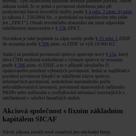
investic. Tyto skutečnosti následně investor písemně potvrdí. Návrh
zákona uvádí, že se jedná o povinnost obdobnou jako při
poskytování hlavní investiční služby podle
§ 4 odst. 2 písm. d) nebo
e)
zákona č. 256/2004 Sb., o podnikání na kapitálovém trhu (dále
jen „ZPKT“). Obsah investičního dotazníku tak musí odpovídat
náležitostem stanoveným v
§ 15h
ZPKT.
Novinkou je také poplatek za zápis osoby podle
§ 15 odst. 1
ZISIF
do seznamu podle
§ 596
písm. e) ZISIF ve výši 10 000 Kč.
Sankci za porušení povinností správce upravuje nový
§ 15a,
který
dává ČNB možnost rozhodnout o výmazu správce ze seznamu
podle
§ 596
písm. e) ZISIF, a to v případě závažného či
opakovaného porušení vybraných povinností. Jedná se například o
porušení povinnosti týkající se náležitostí názvu správce,
informačních povinností, nedodržení maximálního počtu
nekvalifikovaných investorů, povinností stanovených nařízením
PRIIPs nebo nařízením o zveřejňování informací souvisejících s
udržitelností v odvětví finančních služeb.
Akciová společnost s fixním základním
kapitálem SICAF
Návrh zákona zavádí nové označení pro obchodní firmu