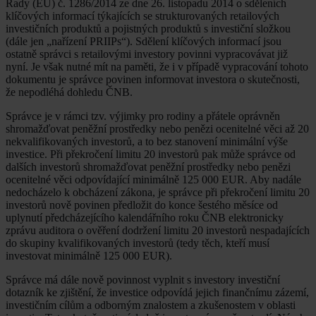
Rady (EU) č. 1286/2014 ze dne 26. listopadu 2014 o sděleních
klíčových informací týkajících se strukturovaných retailových
investičních produktů a pojistných produktů s investiční složkou
(dále jen „nařízení PRIIPs“). Sdělení klíčových informací jsou
ostatně správci s retailovými investory povinni vypracovávat již
nyní. Je však nutné mít na paměti, že i v případě vypracování tohoto
dokumentu je správce povinen informovat investora o skutečnosti,
že nepodléhá dohledu ČNB.
Správce je v rámci tzv. výjimky pro rodiny a přátele oprávněn
shromažďovat peněžní prostředky nebo penězi ocenitelné věci až 20
nekvalifikovaných investorů, a to bez stanovení minimální výše
investice. Při překročení limitu 20 investorů pak může správce od
dalších investorů shromažďovat peněžní prostředky nebo penězi
ocenitelné věci odpovídající minimálně 125 000 EUR. Aby nadále
nedocházelo k obcházení zákona, je správce při překročení limitu 20
investorů nově povinen předložit do konce šestého měsíce od
uplynutí předcházejícího kalendářního roku ČNB elektronicky
zprávu auditora o ověření dodržení limitu 20 investorů nespadajících
do skupiny kvalifikovaných investorů (tedy těch, kteří musí
investovat minimálně 125 000 EUR).
Správce má dále nově povinnost vyplnit s investory investiční
dotazník ke zjištění, že investice odpovídá jejich finančnímu zázemí,
investičním cílům a odborným znalostem a zkušenostem v oblasti