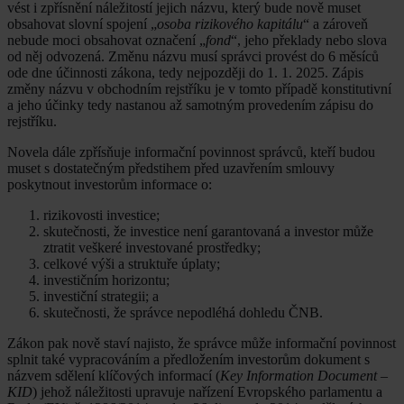
vést i zpřísnění náležitostí jejich názvu, který bude nově muset
obsahovat slovní spojení „
osoba rizikového kapitálu
“ a zároveň
nebude moci obsahovat označení „
fond
“, jeho překlady nebo slova
od něj odvozená. Změnu názvu musí správci provést do 6 měsíců
ode dne účinnosti zákona, tedy nejpozději do 1. 1. 2025. Zápis
změny názvu v obchodním rejstříku je v tomto případě konstitutivní
a jeho účinky tedy nastanou až samotným provedením zápisu do
rejstříku.
Novela dále zpřísňuje informační povinnost správců, kteří budou
muset s dostatečným předstihem před uzavřením smlouvy
poskytnout investorům informace o:
rizikovosti investice;
skutečnosti, že investice není garantovaná a investor může
ztratit veškeré investované prostředky;
celkové výši a struktuře úplaty;
investičním horizontu;
investiční strategii; a
skutečnosti, že správce nepodléhá dohledu ČNB.
Zákon pak nově staví najisto, že správce může informační povinnost
splnit také vypracováním a předložením investorům dokument s
názvem sdělení klíčových informací (
Key Information Document –
KID
) jehož náležitosti upravuje nařízení Evropského parlamentu a