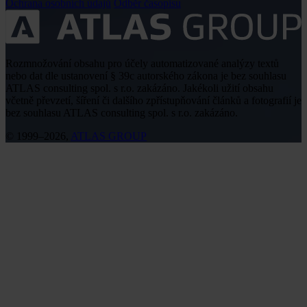
Ochrana osobních údajů
Odběr časopisu
Rozmnožování obsahu pro účely automatizované analýzy textů
nebo dat dle ustanovení § 39c autorského zákona je bez souhlasu
ATLAS consulting spol. s r.o. zakázáno. Jakékoli užití obsahu
včetně převzetí, šíření či dalšího zpřístupňování článků a fotografií je
bez souhlasu ATLAS consulting spol. s r.o. zakázáno.
© 1999–2026,
ATLAS GROUP