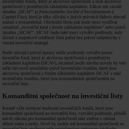
investičního fondu, který je akciovou společností a není akciovou
společností s proměnným základním kapitálem. Zákon zde zavádí
zkratku „
SICAF
“ (
z francouzského Société d’Investissement à
Capital Fixe
), která je díky užívání v jiných právních řádech obecně
známá a srozumitelná. Obchodní firma pak bude moci využívat
označení „
investiční fond s fixním základním kapitálem
“ nebo právě
zkratku „
SICAF
“. SICAF bude také moci vytvářet podfondy, tedy
účetně a majetkově oddělené části jmění bez právní subjektivity s
vlastní investiční strategií.
Podle stávající právní úpravy může podfondy vytvářet pouze
investiční fond, který je akciovou společností s proměnným
základním kapitálem (
SICAV
), nicméně podle návrhu novely by toto
mělo být nově umožněno právě investičním fondům, které jsou
akciovou společností s fixním základním kapitálem SICAF a také
investičním fondům, které jsou komanditními společnostmi na
investiční listy.
Komanditní společnost na investiční listy
Kromě výše uvedené možnosti investičních fondů, které jsou
komanditní společností na investiční listy, vytvářet podfondy, přináší
návrh zákona pro komanditní společnosti také změnu v oblasti
dělení zisku a ztráty. Nově by mohly mít komanditní společnosti na
investiční listy možnost určit společenskou smlouvou jakékoliv