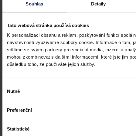
profesionálové a zástupci právnických profesí, ale všichni, kteří
Souhlas
Detaily
potřebují právní informace.
Tato webová stránka používá cookies
K personalizaci obsahu a reklam, poskytování funkcí sociáln
návštěvnosti využíváme soubory cookie. Informace o tom, j
sdílíme se svými partnery pro sociální média, inzerci a analý
mohou zkombinovat s dalšími informacemi, které jste jim posk
důsledku toho, že používáte jejich služby.
Výběr
Nutné
souhlasu
Preferenční
Statistické