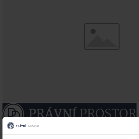
Právní portál, jehož cílovou skupinou jsou nejenom právní