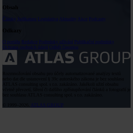
Obsah
Články
Judikatura
Legislativa
Aktuality
Akce
Podcasty
Odkazy
O portálu
Redakce
Podmínky užívání
Publikační podmínky
Ochrana osobních údajů
Odběr časopisu
Rozmnožování obsahu pro účely automatizované analýzy textů
nebo dat dle ustanovení § 39c autorského zákona je bez souhlasu
ATLAS consulting spol. s r.o. zakázáno. Jakékoli užití obsahu
včetně převzetí, šíření či dalšího zpřístupňování článků a fotografií je
bez souhlasu ATLAS consulting spol. s r.o. zakázáno.
© 1999–2026,
ATLAS GROUP