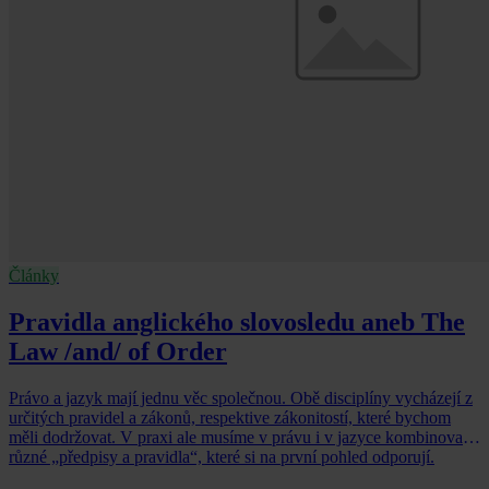
Články
Pravidla anglického slovosledu aneb The
Law /and/ of Order
Právo a jazyk mají jednu věc společnou. Obě disciplíny vycházejí z
určitých pravidel a zákonů, respektive zákonitostí, které bychom
měli dodržovat. V praxi ale musíme v právu i v jazyce kombinovat
různé „předpisy a pravidla“, které si na první pohled odporují.