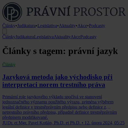
Články
•
Judikatura
•
Legislativa
•
Aktuality
•
Akce
•
Podcasty
Články
Judikatura
Legislativa
Aktuality
Akce
Podcasty
Články s tagem: právní jazyk
Články
Jazyková metoda jako východisko při
interpretaci norem trestního práva
Primární role jazykového výkladu spočívá ve stanovení
jednoznačného významu použitého výrazu, zejména výběrem
legální definice v trestněprávním předpisu nebo definice z
netrestního právního předpisu, případně definice trestněprávním
předpisem modifikované.
JUDr. et Mgr. Pavel Kotlán, Ph.D. et Ph.D.
•
12. února 2024, 05:25