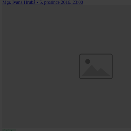
Mgr. Ivana Hrubá
•
5. prosince 2016, 23:00