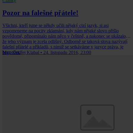
Články
Pozor na falešné přátele!
Všichni, kteří jsme se někdy učili nějaký cizí jazyk, si asi
vzpomeneme na pocity zklamání, kdy nám nějaké slovo přišlo
povědomé, připomínalo nám něco v češtině, a nakonec se ukázalo,
že jeho význam je zcela odlišný. Odborně se taková slova nazývají
falešní přátelé a příkladů, s nimiž se setkáváme v jazyce práva, je
bezpočet.
Mgr. Ondřej Klabal
•
24. listopadu 2016, 23:00