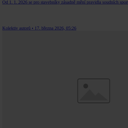
Od 1. 1. 2026 se pro stavebníky zásadně mění pravidla soudních spor
Kolektiv autorů
•
17. března 2026, 05:26