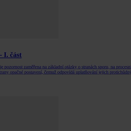
 I. část
 je pozornost zaměřena na základní otázky o stranách sporu, na procesní
 strany opačné postavení, čemuž odpovídá uplatňování jejich protichůdn