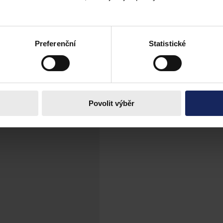
 II. část
ní, které odpovídá jejich požadavku ochrany práv a oprávněných zájmů
teří se této ochrany aktivně domáhají. Ta nebude ve sporu nikomu vnuc
Preferenční
Statistické
m vyjádřit se ke všemu, co v řízení vyšlo najevo (tj. ke všem skutečnos
Povolit výběr