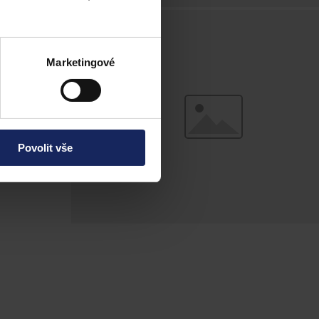
. Soudy v duchu
ována. Soud v
Marketingové
tem, stejně
Povolit vše