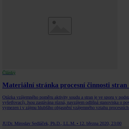
Články
Materiální stránka procesní činnosti stran -
Otázka vzájemného poměru aktivity soudu a stran je ve sporu v podst
vyšetřovací). Jsou zastávána různá, navzájem odlišná stanoviska o po
vymezen i v zájmu hlubšího objasnění vzájemného vztahu procesních 
JUDr. Miroslav Sedláček, Ph.D., LL.M.
•
12. března 2020, 23:00