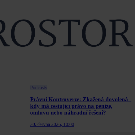
Podcasty
Právní Kontroverze: Zkažená dovolená -
kdy má cestující právo na peníze,
omluvu nebo náhradní řešení?
30. června 2026, 10:00