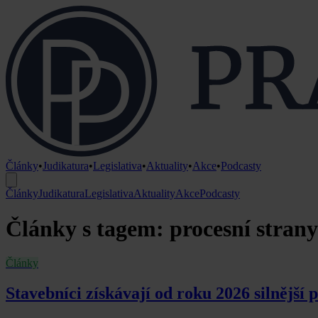
Články
•
Judikatura
•
Legislativa
•
Aktuality
•
Akce
•
Podcasty
Články
Judikatura
Legislativa
Aktuality
Akce
Podcasty
Články s tagem: procesní strany
Články
Stavebníci získávají od roku 2026 silnější 