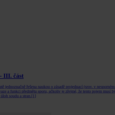
 III. část
atě jednoznačně řešena naukou o zásadě projednací (srov. v nesporném
vaze a funkci předmětu sporu, ačkoliv je zřejmé, že tento pojem musí b
úloh soudu a stran.[1]