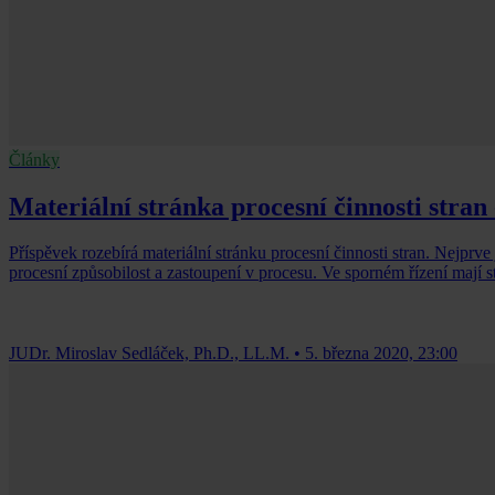
Články
Materiální stránka procesní činnosti stran -
Příspěvek rozebírá materiální stránku procesní činnosti stran. Nejprve
procesní způsobilost a zastoupení v procesu. Ve sporném řízení mají
JUDr. Miroslav Sedláček, Ph.D., LL.M.
•
5. března 2020, 23:00