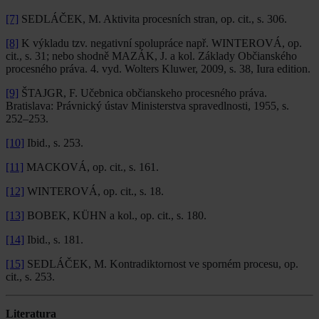
[7]
SEDLÁČEK, M. Aktivita procesních stran, op. cit., s. 306.
[8]
K výkladu tzv. negativní spolupráce např. WINTEROVÁ, op.
cit., s. 31; nebo shodně MAZÁK, J. a kol. Základy Občianského
procesného práva. 4. vyd. Wolters Kluwer, 2009, s. 38, Iura edition.
[9]
ŠTAJGR, F. Učebnica občianskeho procesného práva.
Bratislava: Právnický ústav Ministerstva spravedlnosti, 1955, s.
252–253.
[10]
Ibid., s. 253.
[11]
MACKOVÁ, op. cit., s. 161.
[12]
WINTEROVÁ, op. cit., s. 18.
[13]
BOBEK, KÜHN a kol., op. cit., s. 180.
[14]
Ibid., s. 181.
[15]
SEDLÁČEK, M. Kontradiktornost ve sporném procesu, op.
cit., s. 253.
Literatura