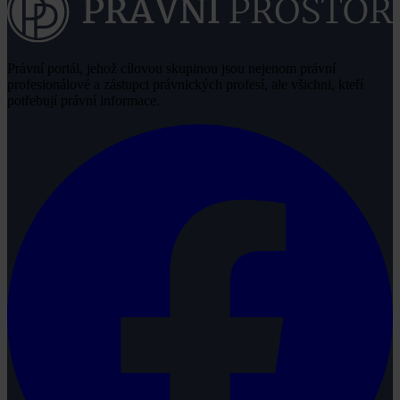
Právní portál, jehož cílovou skupinou jsou nejenom právní
profesionálové a zástupci právnických profesí, ale všichni, kteří
potřebují právní informace.