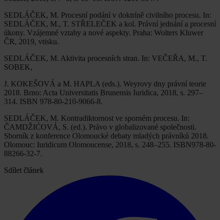
SEDLÁČEK, M. Procesní podání v doktríně civilního procesu. In:
SEDLÁČEK, M., T. STŘELEČEK a kol. Právní jednání a procesní
úkony. Vzájemné vztahy a nové aspekty. Praha: Wolters Kluwer
ČR, 2019, vtisku.
SEDLÁČEK, M. Aktivita procesních stran. In: VEČEŘA, M., T.
SOBEK,
J. KOKEŠOVÁ a M. HAPLA (eds.). Weyrovy dny právní teorie
2018. Brno: Acta Universitatis Brunensis Iuridica, 2018, s. 297–
314. ISBN 978-80-210-9066-8.
SEDLÁČEK, M. Kontradiktornost ve sporném procesu. In:
ČAMDŽIĆOVÁ, S. (ed.). Právo v globalizované společnosti.
Sborník z konference Olomoucké debaty mladých právníků 2018.
Olomouc: Iuridicum Olomoucense, 2018, s. 248–255. ISBN978-80-
88266-32-7.
Sdílet článek