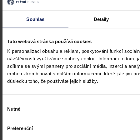
Články
Transparentní odměňování v Česku má
Souhlas
Detaily
zpoždění, firmám bez jasného systému
přesto hrozí pokuty i doplacení mezd
Tato webová stránka používá cookies
Česko má podle Eurostatu jeden z nejvyšších rozdílů v odměňování
K personalizaci obsahu a reklam, poskytování funkcí sociáln
žen a mužů v EU – gender pay gap dosahuje okolo 18 %. Evropská
návštěvnosti využíváme soubory cookie. Informace o tom, j
pravidla pro transparentní odměňování, jejichž cílem je narovnat
informační asymetrii na pracovním trhu a dlouhodobě tak přispět i
sdílíme se svými partnery pro sociální média, inzerci a analý
ke zmenšení rozdílu ve mzdách mužů a žen, však nabrala v České
mohou zkombinovat s dalšími informacemi, které jste jim posk
republice zpoždění.
Ivona Tajšlová
•
4. srpna 2026, 07:18
důsledku toho, že používáte jejich služby.
Výběr
Nutné
souhlasu
Preferenční