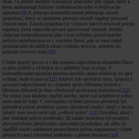
stran. Tu přitom nemůže vykonávat soud nebo jiný orgán, který k
tomu nedisponuje žádným vyhledávacím nebo vyšetřovacím
aparátem.
[9]
K principu kontradiktornosti přistupuje zásada
projednací, která ve spornému procesu vlastně reguluje procesní
činnost stran. Zásada projednací je výrazem takové procesně právní
regulace, která odpovídá povaze upravované činnosti. Jestliže
chápeme kontradiktornost jako výraz určitého společenského
pohybu uplatňujícímu se v soudním řízení, pak se musí nutně
promítat také do dalších zásad civilního procesu, zejména do
principu rovnosti stran.
[10]
Civilní sporný proces a s tím spojená odpovědnost účastníků řízení
za jeho průběh a výsledek se v průběhu času zvyšuje. V
kontradiktorním sporném procesu nemůže strana očekávat, že spor
vyhraje, bude-li pasivní.
[11]
Aktivní role sporných stran, spojená s
procesní odpovědností za výsledek sporu (břemeno tvrzení a
břemeno důkazní) je dnes všeobecně uznávanou nezbytností.
[12]
Na strany jsou kladeny značné nároky, které svá subjektivní práva
musí aktivně hájit. V současném civilním procesu přestávají být
jednotlivé právní problémy pouze záležitostí soudce, který v duchu
zásady
iura novit curia
zná „veškeré právo“.
[13]
Dovolání, jakož i
jiné obdobné právní prostředky, již nadále nemohou být pouhým
převyprávěním předchozího opravného prostředku, ale mělo by
napříště soudci nabídnout promyšlenou právní argumentaci včetně
přesných citací relevantní judikatury a právní literatury.
[14]