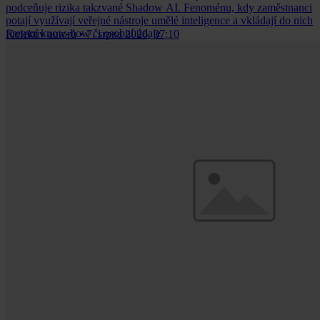
podceňuje rizika takzvané Shadow AI. Fenoménu, kdy zaměstnanci
potají využívají veřejné nástroje umělé inteligence a vkládají do nich
firemní know-how či osobní údaje.
Kolektiv autorů
•
7. srpna 2026, 07:10