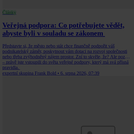
Články
Veřejná podpora: Co potřebujete vědět,
abyste byli v souladu se zákonem
Představte si, že město nebo stát chce finančně podpořit váš
podnikatelský záměr, poskytnout vám dotaci na rozvoj společnosti
nebo třeba zvýhodněný nájem prostor. Zní to skvěle, že? Ale pozor
– právě jste vstoupili do světa veřejné podpory, který má svá přísná
pravidla.
expertní skupina Frank Bold
•
6. srpna 2026, 07:39