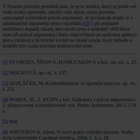
V českém právním prostředí platí, že je to soudce, který je podle své
volní úvahy oprávněn, nikoliv však stricto sensu povinen,
samostatně vyhledávat právní argumenty. Je povinností soudu se s
nabídnutými argumenty stran vypořádat.
[15]
I při postupné
modifikaci dopadů zásady
iura novit curia
a následné větší úloze
stran při právní argumentaci bude odpovědnost za správnou aplikaci
práva zůstávat v teoretické rovině na straně soudu, který nebude a
nemůže být vázán právním hodnocením stran.
[1]
SVOBODA, ŠÍNOVÁ, HAMUĽAKOVÁ a kol., op. cit., s. 25.
[2]
MACKOVÁ, op. cit., s. 157.
[3]
SEDLÁČEK, M. Kontradiktornost ve sporném procesu, op. cit.,
s. 251.
[4]
BOBEK, M., Z. KÜHN a kol. Judikatura a právní argumentace.
2. přepracované a aktualizované vyd. Praha: Auditorium, 2013. 179
s.
[5]
Ibid.
[6]
WINTEROVÁ, Alena. O nové pojetí civilního procesu. Praha:
Acta Universitatis Carolinae Iuridica, 2004, č. 4, s. 18.