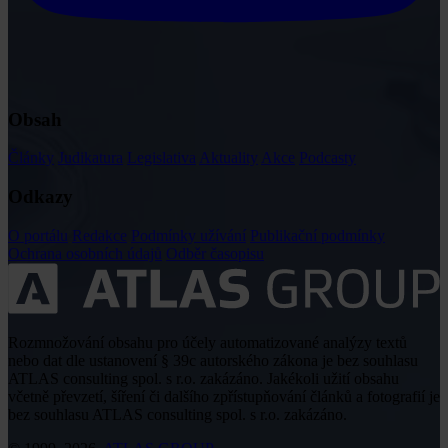
Obsah
Články
Judikatura
Legislativa
Aktuality
Akce
Podcasty
Odkazy
O portálu
Redakce
Podmínky užívání
Publikační podmínky
Ochrana osobních údajů
Odběr časopisu
Rozmnožování obsahu pro účely automatizované analýzy textů
nebo dat dle ustanovení § 39c autorského zákona je bez souhlasu
ATLAS consulting spol. s r.o. zakázáno. Jakékoli užití obsahu
včetně převzetí, šíření či dalšího zpřístupňování článků a fotografií je
bez souhlasu ATLAS consulting spol. s r.o. zakázáno.