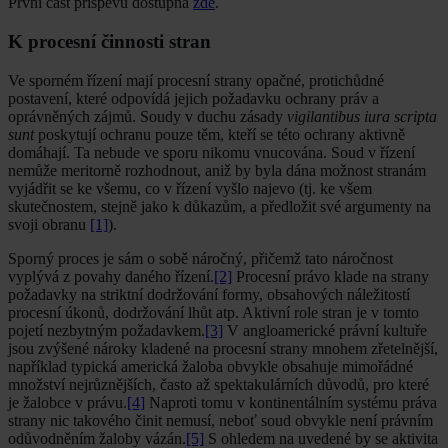
První část příspěvu dostupná
zde
.
K procesní činnosti stran
Ve sporném řízení mají procesní strany opačné, protichůdné
postavení, které odpovídá jejich požadavku ochrany práv a
oprávněných zájmů. Soudy v duchu zásady
vigilantibus iura scripta
sunt
poskytují ochranu pouze těm, kteří se této ochrany aktivně
domáhají. Ta nebude ve sporu nikomu vnucována. Soud v řízení
nemůže meritorně rozhodnout, aniž by byla dána možnost stranám
vyjádřit se ke všemu, co v řízení vyšlo najevo (tj. ke všem
skutečnostem, stejně jako k důkazům, a předložit své argumenty na
svoji obranu
[1]
).
Sporný proces je sám o sobě náročný, přičemž tato náročnost
vyplývá z povahy daného řízení.
[2]
Procesní právo klade na strany
požadavky na striktní dodržování formy, obsahových náležitostí
procesní úkonů, dodržování lhůt atp. Aktivní role stran je v tomto
pojetí nezbytným požadavkem.
[3]
V angloamerické právní kultuře
jsou zvýšené nároky kladené na procesní strany mnohem zřetelnější,
například typická americká žaloba obvykle obsahuje mimořádné
množství nejrůznějších, často až spektakulárních důvodů, pro které
je žalobce v právu.
[4]
Naproti tomu v kontinentálním systému práva
strany nic takového činit nemusí, neboť soud obvykle není právním
odůvodněním žaloby vázán.
[5]
S ohledem na uvedené by se aktivita