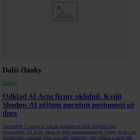
Další články
Články
Odklad AI Actu firmy uklidnil. Kvůli
Shadow AI přitom porušují povinnosti už
dnes
Od neděle 2. srpna se začala uplatňovat další důležitá část
evropského AI Actu, která se týká transparentnosti. Firmy si sice po
červnovém odkladu části pravidel oddechly, ale většina z nich stále