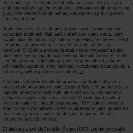
procesních stran v civilním řízení měla prosazovat vždy tak, aby
svojí činností byl naplněn prvotní účel sledovaný civilním procesem,
tj. zajištění efektivní soudní ochrany subjektivních práv a právem
chráněných zájmů.
Povinnost pečovat o rychlý postup řízení za současného splnění
procesních podmínek však nadále zůstává na straně soudu, který
rovněž musí být aktivní. Výsledkem je dle Aleny Winterové (1992)
kompromis vymezující procesní aktivitu soudu a obou stran
navzájem.
[6]
Aktivita procesních stran v takto vymezeném pojetí
může beze zbytku naplnit požadavek na racionální a rychlý průběh
civilního procesu, stejně jako požadavek spravedlnosti, ochrany
práv slabších a právní jistoty, které jsou vyžadovány demokraticky a
kulturně vyspělou společností 21. století.
[7]
V souladu s doktrínou civilního procesu je podstatné, aby vše v
procesu bylo podrobeno debatě účastníků řízení. Přitom nejde jen o
naplnění principu rovnosti stran, ale zejména o to, aby na tomto
základě byl vyjeven skutečný stav věci. Mezi stranami vznikají
procesní vztahy tzv. negativní spolupráce.
[8]
Každá ze sporných
stran trvá na svých nárocích, když druhá strana se jejich uplatnění a
prosazení v procesu snaží zabránit svými tvrzeními, důkazy a
argumenty na jejich podporu.
Základem zůstává dle Františka Štajgra (1955) aktivita procesních