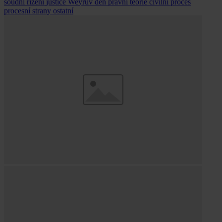
soudní řízení
justice
Weyrův den právní teorie
civilní proces
procesní strany
ostatní