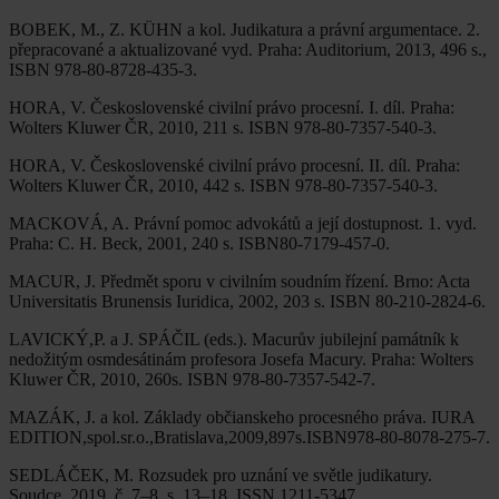
BOBEK, M., Z. KÜHN a kol. Judikatura a právní argumentace. 2.
přepracované a aktualizované vyd. Praha: Auditorium, 2013, 496 s.,
ISBN 978-80-8728-435-3.
HORA, V. Československé civilní právo procesní. I. díl. Praha:
Wolters Kluwer ČR, 2010, 211 s. ISBN 978-80-7357-540-3.
HORA, V. Československé civilní právo procesní. II. díl. Praha:
Wolters Kluwer ČR, 2010, 442 s. ISBN 978-80-7357-540-3.
MACKOVÁ, A. Právní pomoc advokátů a její dostupnost. 1. vyd.
Praha: C. H. Beck, 2001, 240 s. ISBN80-7179-457-0.
MACUR, J. Předmět sporu v civilním soudním řízení. Brno: Acta
Universitatis Brunensis Iuridica, 2002, 203 s. ISBN 80-210-2824-6.
LAVICKÝ,P. a J. SPÁČIL (eds.). Macurův jubilejní památník k
nedožitým osmdesátinám profesora Josefa Macury. Praha: Wolters
Kluwer ČR, 2010, 260s. ISBN 978-80-7357-542-7.
MAZÁK, J. a kol. Základy občianskeho procesného práva. IURA
EDITION,spol.sr.o.,Bratislava,2009,897s.ISBN978-80-8078-275-7.
SEDLÁČEK, M. Rozsudek pro uznání ve světle judikatury.
Soudce, 2019, č. 7–8, s. 13–18. ISSN 1211-5347.