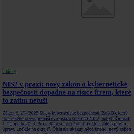
Články
NIS2 v praxi: nový zákon o kybernetické
bezpečnosti dopadne na tisíce firem, které
to zatím netuší
Zákon č. 264/2025 Sb., o kybernetické bezpečnosti (ZoKB), který
do českého práva přenáší evropskou směrnici NIS2, nabyl účinnosti
1. listopadu 2025. Pro veřejnost i pro řadu firem jde stále o právní
úpravu „někde na okraji”. Čísla ale ukazují něco jiného: nový zákon