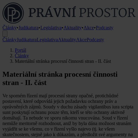
Články
•
Judikatura
•
Legislativa
•
Aktuality
•
Akce
•
Podcasty
Články
Judikatura
Legislativa
Aktuality
Akce
Podcasty
Portál
Články
Materiální stránka procesní činnosti stran - II. část
Materiální stránka procesní činnosti
stran - II. část
Ve sporném řízení mají procesní strany opačné, protichůdné
postavení, které odpovídá jejich požadavku ochrany práv a
oprávněných zájmů. Soudy v duchu zásady vigilantibus iura scripta
sunt poskytují ochranu pouze těm, kteří se této ochrany aktivně
domáhají. Ta nebude ve sporu nikomu vnucována. Soud v řízení
nemůže meritorně rozhodnout, aniž by byla dána možnost stranám
vyjádřit se ke všemu, co v řízení vyšlo najevo (tj. ke všem
skutečnostem, stejně jako k důkazům, a předložit své argumenty na