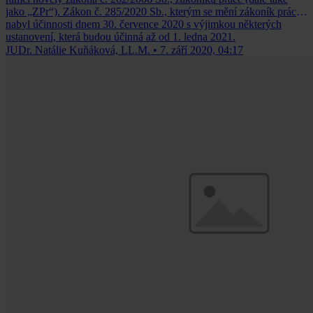
jako „ZPr“). Zákon č. 285/2020 Sb., kterým se mění zákoník práce,
nabyl účinnosti dnem 30. července 2020 s výjimkou některých
ustanovení, která budou účinná až od 1. ledna 2021.
JUDr. Natálie Kuňáková, LL.M.
•
7. září 2020, 04:17