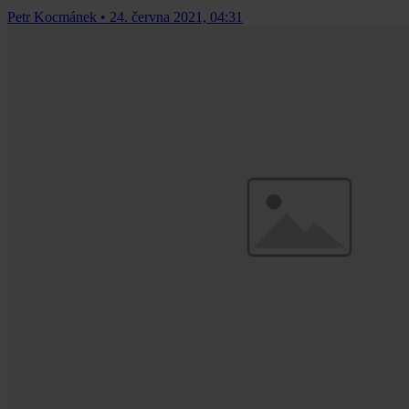
Petr Kocmánek
•
24. června 2021, 04:31