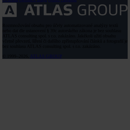
Rozmnožování obsahu pro účely automatizované analýzy textů
nebo dat dle ustanovení § 39c autorského zákona je bez souhlasu
ATLAS consulting spol. s r.o. zakázáno. Jakékoli užití obsahu
včetně převzetí, šíření či dalšího zpřístupňování článků a fotografií je
bez souhlasu ATLAS consulting spol. s r.o. zakázáno.
© 1999–2026,
ATLAS GROUP