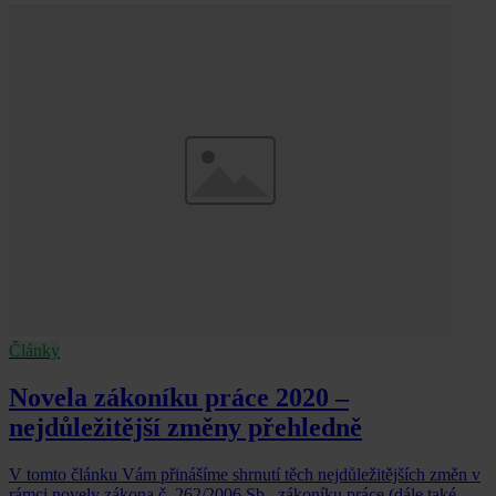
Články
Novela zákoníku práce 2020 –
nejdůležitější změny přehledně
V tomto článku Vám přinášíme shrnutí těch nejdůležitějších změn v
rámci novely zákona č. 262/2006 Sb., zákoníku práce (dále také