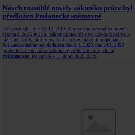
Návrh rozsáhlé novely zákoníku práce byl
předložen Poslanecké sněmovně
Vláda schválila dne 16. 12. 2019 připravovanou rozsáhlou novelu
zákona č. 262/2006 Sb., zákoník práce (dále jen „zákoník práce), o
níž jsme již dříve informovali, přičemž byl návrh k projednání
Poslanecké sněmovně předložen dne 2. 1. 2020, dne 24.1. 2020
proběhlo 1. čtení a návrh zákona byl přikázán k projednání
výborům.
JUDr. Jaroslav Denemark
•
11. února 2020, 23:00