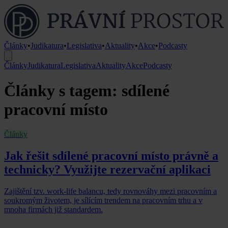
Články
•
Judikatura
•
Legislativa
•
Aktuality
•
Akce
•
Podcasty
Články
Judikatura
Legislativa
Aktuality
Akce
Podcasty
Články s tagem: sdílené
pracovní místo
Články
Jak řešit sdílené pracovní místo právně a
technicky? Využijte rezervační aplikaci
Zajištění tzv. work-life balancu, tedy rovnováhy mezi pracovním a
soukromým životem, je sílícím trendem na pracovním trhu a v
mnoha firmách již standardem.