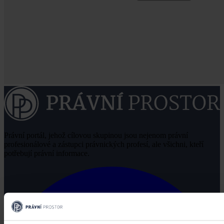
Právní portál, jehož cílovou skupinou jsou nejenom právní
profesionálové a zástupci právnických profesí, ale všichni, kteří
potřebují právní informace.