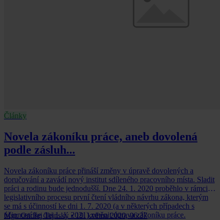
Články
Novela zákoníku práce, aneb dovolená
podle zásluh...
Novela zákoníku práce přináší změny v úpravě dovolených a
doručování a zavádí nový institut sdíleného pracovního místa. Sladit
práci a rodinu bude jednodušší. Dne 24. 1. 2020 proběhlo v rámci
legislativního procesu první čtení vládního návrhu zákona, kterým
se má s účinností ke dni 1. 7. 2020 (a v některých případech s
účinností ke dni 1. 1. 2021) změnit úprava zákoníku práce.
Mgr. Ondřej Tejnský
•
19. května 2020, 06:37