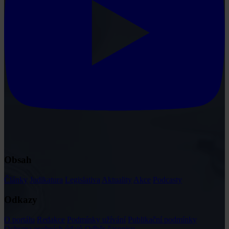
Obsah
Články
Judikatura
Legislativa
Aktuality
Akce
Podcasty
Odkazy
O portálu
Redakce
Podmínky užívání
Publikační podmínky
Ochrana osobních údajů
Odběr časopisu