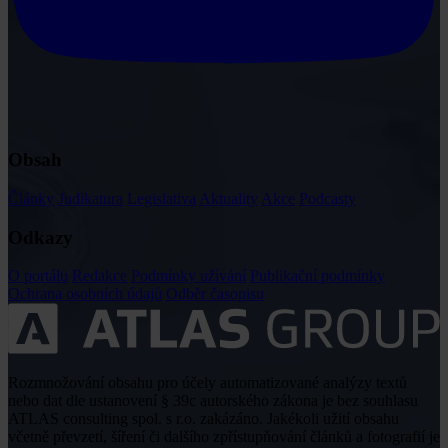
Obsah
Články
Judikatura
Legislativa
Aktuality
Akce
Podcasty
Odkazy
O portálu
Redakce
Podmínky užívání
Publikační podmínky
Ochrana osobních údajů
Odběr časopisu
Rozmnožování obsahu pro účely automatizované analýzy textů
nebo dat dle ustanovení § 39c autorského zákona je bez souhlasu
ATLAS consulting spol. s r.o. zakázáno. Jakékoli užití obsahu
včetně převzetí, šíření či dalšího zpřístupňování článků a fotografií je