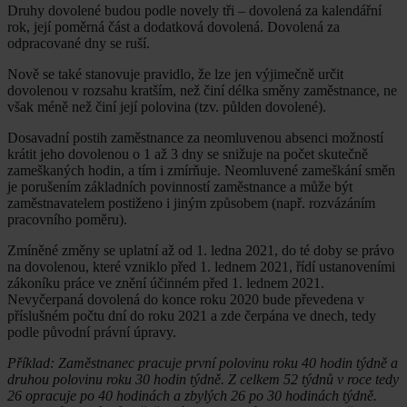
Druhy dovolené budou podle novely tři – dovolená za kalendářní
rok, její poměrná část a dodatková dovolená. Dovolená za
odpracované dny se ruší.
Nově se také stanovuje pravidlo, že lze jen výjimečně určit
dovolenou v rozsahu kratším, než činí délka směny zaměstnance, ne
však méně než činí její polovina (tzv. půlden dovolené).
Dosavadní postih zaměstnance za neomluvenou absenci možností
krátit jeho dovolenou o 1 až 3 dny se snižuje na počet skutečně
zameškaných hodin, a tím i zmírňuje. Neomluvené zameškání směn
je porušením základních povinností zaměstnance a může být
zaměstnavatelem postiženo i jiným způsobem (např. rozvázáním
pracovního poměru).
Zmíněné změny se uplatní až od 1. ledna 2021, do té doby se právo
na dovolenou, které vzniklo před 1. lednem 2021, řídí ustanoveními
zákoníku práce ve znění účinném před 1. lednem 2021.
Nevyčerpaná dovolená do konce roku 2020 bude převedena v
příslušném počtu dní do roku 2021 a zde čerpána ve dnech, tedy
podle původní právní úpravy.
Příklad: Zaměstnanec pracuje první polovinu roku 40 hodin týdně a
druhou polovinu roku 30 hodin týdně. Z celkem 52 týdnů v roce tedy
26 opracuje po 40 hodinách a zbylých 26 po 30 hodinách týdně.