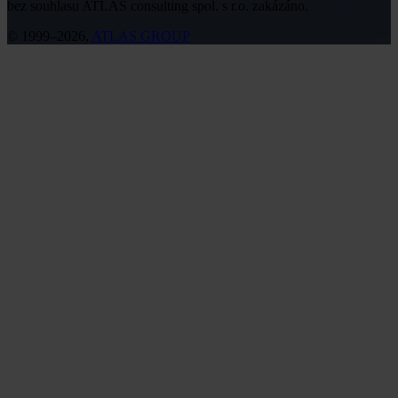
bez souhlasu ATLAS consulting spol. s r.o. zakázáno.
© 1999–2026,
ATLAS GROUP