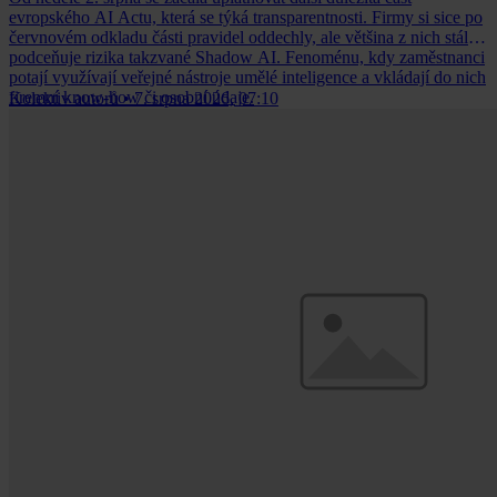
evropského AI Actu, která se týká transparentnosti. Firmy si sice po
červnovém odkladu části pravidel oddechly, ale většina z nich stále
podceňuje rizika takzvané Shadow AI. Fenoménu, kdy zaměstnanci
potají využívají veřejné nástroje umělé inteligence a vkládají do nich
firemní know-how či osobní údaje.
Kolektiv autorů
•
7. srpna 2026, 07:10