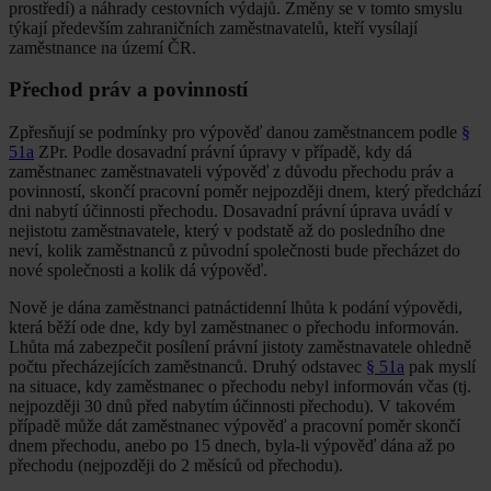
prostředí) a náhrady cestovních výdajů. Změny se v tomto smyslu
týkají především zahraničních zaměstnavatelů, kteří vysílají
zaměstnance na území ČR.
Přechod práv a povinností
Zpřesňují se podmínky pro výpověď danou zaměstnancem podle
§
51a
ZPr. Podle dosavadní právní úpravy v případě, kdy dá
zaměstnanec zaměstnavateli výpověď z důvodu přechodu práv a
povinností, skončí pracovní poměr nejpozději dnem, který předchází
dni nabytí účinnosti přechodu. Dosavadní právní úprava uvádí v
nejistotu zaměstnavatele, který v podstatě až do posledního dne
neví, kolik zaměstnanců z původní společnosti bude přecházet do
nové společnosti a kolik dá výpověď.
Nově je dána zaměstnanci patnáctidenní lhůta k podání výpovědi,
která běží ode dne, kdy byl zaměstnanec o přechodu informován.
Lhůta má zabezpečit posílení právní jistoty zaměstnavatele ohledně
počtu přecházejících zaměstnanců. Druhý odstavec
§ 51a
pak myslí
na situace, kdy zaměstnanec o přechodu nebyl informován včas (tj.
nejpozději 30 dnů před nabytím účinnosti přechodu). V takovém
případě může dát zaměstnanec výpověď a pracovní poměr skončí
dnem přechodu, anebo po 15 dnech, byla-li výpověď dána až po
přechodu (nejpozději do 2 měsíců od přechodu).