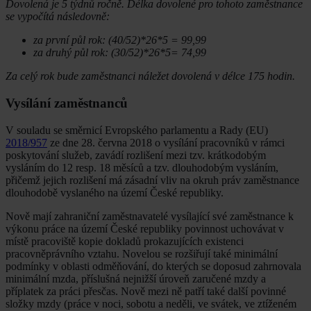
Dovolená je 5 týdnů ročně. Délka dovolené pro tohoto zaměstnance
se vypočítá následovně:
za první půl rok: (40/52)*26*5 = 99,99
za druhý půl rok: (30/52)*26*5= 74,99
Za celý rok bude zaměstnanci náležet dovolená v délce 175 hodin.
Vysílání zaměstnanců
V souladu se směrnicí Evropského parlamentu a Rady (EU)
2018/957
ze dne 28. června 2018 o vysílání pracovníků v rámci
poskytování služeb, zavádí rozlišení mezi tzv. krátkodobým
vysláním do 12 resp. 18 měsíců a tzv. dlouhodobým vysláním,
přičemž jejich rozlišení má zásadní vliv na okruh práv zaměstnance
dlouhodobě vyslaného na území České republiky.
Nově mají zahraniční zaměstnavatelé vysílající své zaměstnance k
výkonu práce na území České republiky povinnost uchovávat v
místě pracoviště kopie dokladů prokazujících existenci
pracovněprávního vztahu. Novelou se rozšiřují také minimální
podmínky v oblasti odměňování, do kterých se doposud zahrnovala
minimální mzda, příslušná nejnižší úroveň zaručené mzdy a
příplatek za práci přesčas. Nově mezi ně patří také další povinné
složky mzdy (práce v noci, sobotu a neděli, ve svátek, ve ztíženém