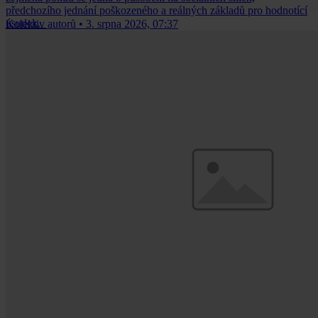
předchozího jednání poškozeného a reálných základů pro hodnotící
úsudek.
Kolektiv autorů
•
3. srpna 2026, 07:37