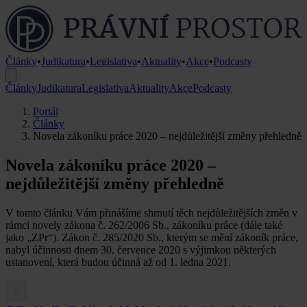
Články
•
Judikatura
•
Legislativa
•
Aktuality
•
Akce
•
Podcasty
Články
Judikatura
Legislativa
Aktuality
Akce
Podcasty
Portál
Články
Novela zákoníku práce 2020 – nejdůležitější změny přehledně
Novela zákoníku práce 2020 –
nejdůležitější změny přehledně
V tomto článku Vám přinášíme shrnutí těch nejdůležitějších změn v
rámci novely zákona č. 262/2006 Sb., zákoníku práce (dále také
jako „ZPr“). Zákon č. 285/2020 Sb., kterým se mění zákoník práce,
nabyl účinnosti dnem 30. července 2020 s výjimkou některých
ustanovení, která budou účinná až od 1. ledna 2021.