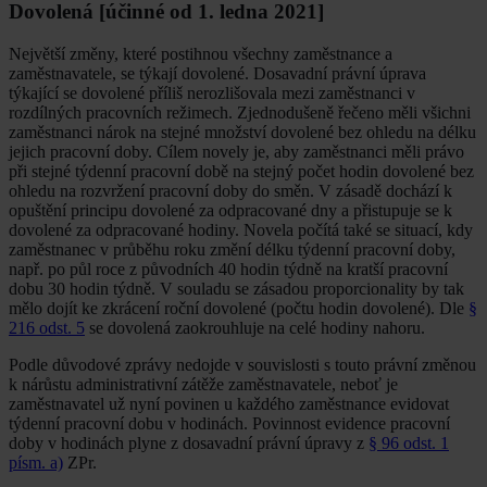
Dovolená [účinné od 1. ledna 2021]
Největší změny, které postihnou všechny zaměstnance a
zaměstnavatele, se týkají dovolené. Dosavadní právní úprava
týkající se dovolené příliš nerozlišovala mezi zaměstnanci v
rozdílných pracovních režimech. Zjednodušeně řečeno měli všichni
zaměstnanci nárok na stejné množství dovolené bez ohledu na délku
jejich pracovní doby. Cílem novely je, aby zaměstnanci měli právo
při stejné týdenní pracovní době na stejný počet hodin dovolené bez
ohledu na rozvržení pracovní doby do směn. V zásadě dochází k
opuštění principu dovolené za odpracované dny a přistupuje se k
dovolené za odpracované hodiny. Novela počítá také se situací, kdy
zaměstnanec v průběhu roku změní délku týdenní pracovní doby,
např. po půl roce z původních 40 hodin týdně na kratší pracovní
dobu 30 hodin týdně. V souladu se zásadou proporcionality by tak
mělo dojít ke zkrácení roční dovolené (počtu hodin dovolené). Dle
§
216 odst. 5
se dovolená zaokrouhluje na celé hodiny nahoru.
Podle důvodové zprávy nedojde v souvislosti s touto právní změnou
k nárůstu administrativní zátěže zaměstnavatele, neboť je
zaměstnavatel už nyní povinen u každého zaměstnance evidovat
týdenní pracovní dobu v hodinách. Povinnost evidence pracovní
doby v hodinách plyne z dosavadní právní úpravy z
§ 96 odst. 1
písm. a)
ZPr.