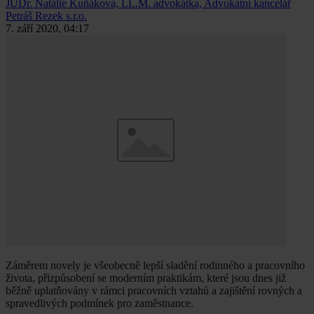
JUDr. Natálie Kuňáková, LL.M.
advokátka, Advokátní kancelář
Petráš Rezek s.r.o.
7. září 2020, 04:17
Záměrem novely je všeobecně lepší sladění rodinného a pracovního
života, přizpůsobení se moderním praktikám, které jsou dnes již
běžně uplatňovány v rámci pracovních vztahů a zajištění rovných a
spravedlivých podmínek pro zaměstnance.