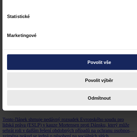
Statistické
Marketingové
Povolit vše
Povolit výběr
Články
Kdy je možné sáhnout po jinak
Odmítnout
urážlivých označeních?
Tento článek shrnuje nedávný rozsudek Evropského soudu pro
lidská práva (ESLP) v kauze Mortensen proti Dánsku, který může
sehrát roli v dalším řešení obdobných případů na ochranu osobnosti,
zejména pokud se jedná o působení na sociálních sítích,