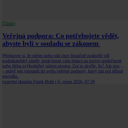
Články
Veřejná podpora: Co potřebujete vědět,
abyste byli v souladu se zákonem
Představte si, že město nebo stát chce finančně podpořit váš
podnikatelský záměr, poskytnout vám dotaci na rozvoj společnosti
nebo třeba zvýhodněný nájem prostor. Zní to skvěle, že? Ale pozor
– právě jste vstoupili do světa veřejné podpory, který má svá přísná
pravidla.
expertní skupina Frank Bold
•
6. srpna 2026, 07:39