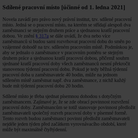
Sdílené pracovní místo [účinné od 1. ledna 2021]
Novela zavádí pro právo nový právní institut, tzv. sdílené pracovní
místo. Jedná se o pracovní místo, na kterém se střídají alespoň dva
zaměstnanci se stejným druhem práce a sjednanou kratší pracovní
dobou. Ve znění
§ 317a
se dále uvádí, že dva nebo více
zaměstnanců si budou sami rozvrhovat pracovní dobu do směn po
vzájemné dohodě na tzv. sdíleném pracovním místě. Podmínkou je,
aby se jednalo o zaměstnance v pracovním poměru se stejným
druhem práce a sjednanou kratší pracovní dobou, přičemž souhrn
sjednané kratší pracovní doby všech zaměstnanců nesmí překročit
stanovenou týdenní pracovní dobu. Pokud je tedy běžná týdenní
pracovní doba u zaměstnavatele 40 hodin, může na jednom
sdíleném místě zaměstnat např. dva zaměstnance, z nichž každý
bude mít týdenní pracovní dobu 20 hodin.
Sdílené místo je třeba sjednat písemnou dohodou s dotyčným
zaměstnancem. Zajímavé je, že se zde obrací povinnost rozvržení
pracovní doby. Zaměstnancům se totiž stanovuje povinnost předložit
zaměstnavateli společný rozvrh pracovní doby v písemné formě.
Tento rozvrh budou zaměstnanci povinni předložit zaměstnavateli
nejdéle jeden týden před začátkem vyrovnávacího období, které
může být maximálně čtyřtýdenní.