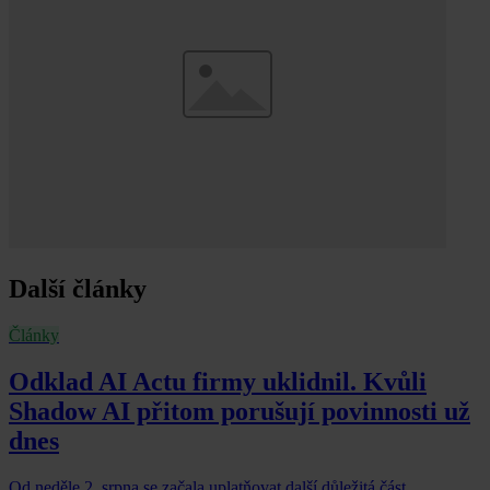
Další články
Články
Odklad AI Actu firmy uklidnil. Kvůli
Shadow AI přitom porušují povinnosti už
dnes
Od neděle 2. srpna se začala uplatňovat další důležitá část