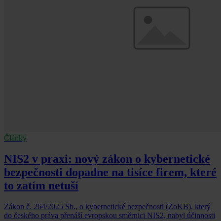
Články
NIS2 v praxi: nový zákon o kybernetické
bezpečnosti dopadne na tisíce firem, které
to zatím netuší
Zákon č. 264/2025 Sb., o kybernetické bezpečnosti (ZoKB), který
do českého práva přenáší evropskou směrnici NIS2, nabyl účinnosti