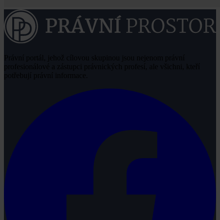
Právní portál, jehož cílovou skupinou jsou nejenom právní
profesionálové a zástupci právnických profesí, ale všichni, kteří
potřebují právní informace.