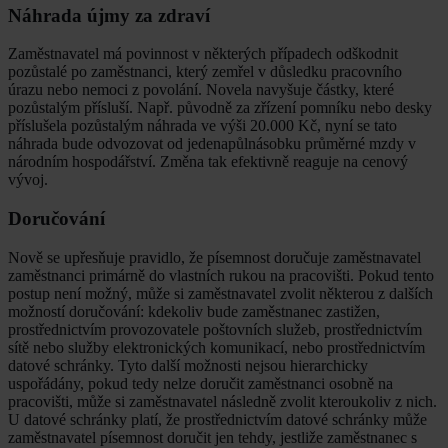
Náhrada újmy za zdraví
Zaměstnavatel má povinnost v některých případech odškodnit
pozůstalé po zaměstnanci, který zemřel v důsledku pracovního
úrazu nebo nemoci z povolání. Novela navyšuje částky, které
pozůstalým přísluší. Např. původně za zřízení pomníku nebo desky
příslušela pozůstalým náhrada ve výši 20.000 Kč, nyní se tato
náhrada bude odvozovat od jedenapůlnásobku průměrné mzdy v
národním hospodářství. Změna tak efektivně reaguje na cenový
vývoj.
Doručování
Nově se upřesňuje pravidlo, že písemnost doručuje zaměstnavatel
zaměstnanci primárně do vlastních rukou na pracovišti. Pokud tento
postup není možný, může si zaměstnavatel zvolit některou z dalších
možností doručování: kdekoliv bude zaměstnanec zastižen,
prostřednictvím provozovatele poštovních služeb, prostřednictvím
sítě nebo služby elektronických komunikací, nebo prostřednictvím
datové schránky. Tyto další možnosti nejsou hierarchicky
uspořádány, pokud tedy nelze doručit zaměstnanci osobně na
pracovišti, může si zaměstnavatel následně zvolit kteroukoliv z nich.
U datové schránky platí, že prostřednictvím datové schránky může
zaměstnavatel písemnost doručit jen tehdy, jestliže zaměstnanec s