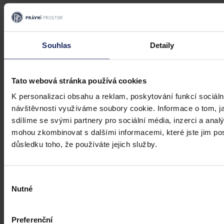
Články
Souhlas
Detaily
Transparentní odměňování v Česku má
zpoždění, firmám bez jasného systému
přesto hrozí pokuty i doplacení mezd
Tato webová stránka používá cookies
K personalizaci obsahu a reklam, poskytování funkcí sociáln
Česko má podle Eurostatu jeden z nejvyšších rozdílů v odměňování
žen a mužů v EU – gender pay gap dosahuje okolo 18 %. Evropská
návštěvnosti využíváme soubory cookie. Informace o tom, j
pravidla pro transparentní odměňování, jejichž cílem je narovnat
sdílíme se svými partnery pro sociální média, inzerci a analý
informační asymetrii na pracovním trhu a dlouhodobě tak přispět i
mohou zkombinovat s dalšími informacemi, které jste jim posk
ke zmenšení rozdílu ve mzdách mužů a žen, však nabrala v České
republice zpoždění.
Ivona Tajšlová
•
4. srpna 2026, 07:18
důsledku toho, že používáte jejich služby.
Výběr
Nutné
souhlasu
Preferenční