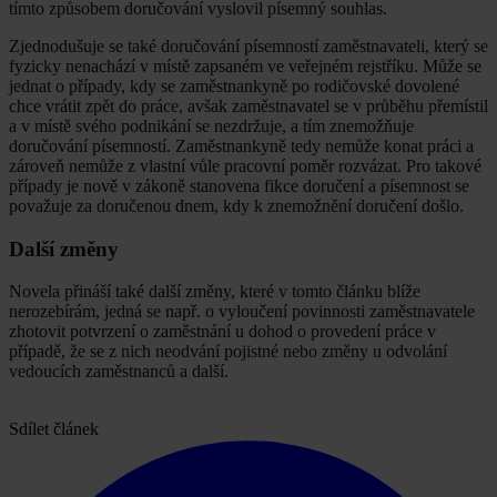
tímto způsobem doručování vyslovil písemný souhlas.
Zjednodušuje se také doručování písemností zaměstnavateli, který se
fyzicky nenachází v místě zapsaném ve veřejném rejstříku. Může se
jednat o případy, kdy se zaměstnankyně po rodičovské dovolené
chce vrátit zpět do práce, avšak zaměstnavatel se v průběhu přemístil
a v místě svého podnikání se nezdržuje, a tím znemožňuje
doručování písemností. Zaměstnankyně tedy nemůže konat práci a
zároveň nemůže z vlastní vůle pracovní poměr rozvázat. Pro takové
případy je nově v zákoně stanovena fikce doručení a písemnost se
považuje za doručenou dnem, kdy k znemožnění doručení došlo.
Další změny
Novela přináší také další změny, které v tomto článku blíže
nerozebírám, jedná se např. o vyloučení povinnosti zaměstnavatele
zhotovit potvrzení o zaměstnání u dohod o provedení práce v
případě, že se z nich neodvání pojistné nebo změny u odvolání
vedoucích zaměstnanců a další.
Sdílet článek