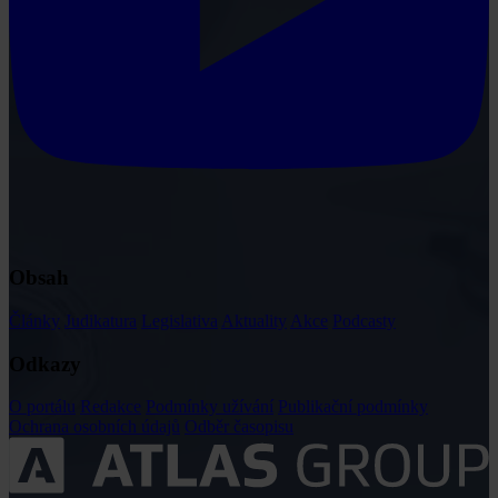
Obsah
Články
Judikatura
Legislativa
Aktuality
Akce
Podcasty
Odkazy
O portálu
Redakce
Podmínky užívání
Publikační podmínky
Ochrana osobních údajů
Odběr časopisu