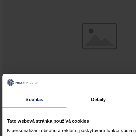
Souhlas
Detaily
Články
Hledá se lék na problémy stavebního
Tato webová stránka používá cookies
řízení… pomůže připravovaná novela
K personalizaci obsahu a reklam, poskytování funkcí sociáln
stavebního zákona 2026? (2. část)