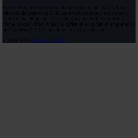
Rozmnožování obsahu pro účely automatizované analýzy textů
nebo dat dle ustanovení § 39c autorského zákona je bez souhlasu
ATLAS consulting spol. s r.o. zakázáno. Jakékoli užití obsahu
včetně převzetí, šíření či dalšího zpřístupňování článků a fotografií je
bez souhlasu ATLAS consulting spol. s r.o. zakázáno.
© 1999–2026,
ATLAS GROUP