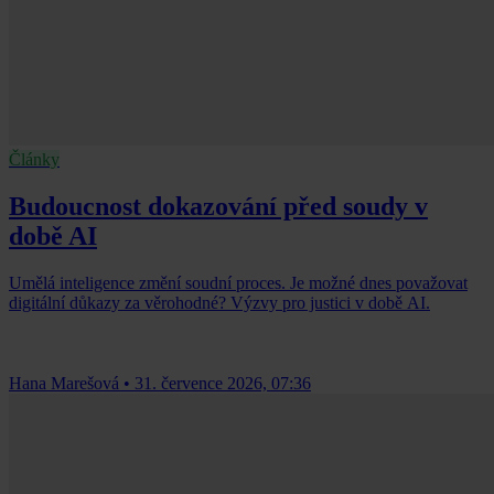
Články
Budoucnost dokazování před soudy v
době AI
Umělá inteligence změní soudní proces. Je možné dnes považovat
digitální důkazy za věrohodné? Výzvy pro justici v době AI.
Hana Marešová
•
31. července 2026, 07:36