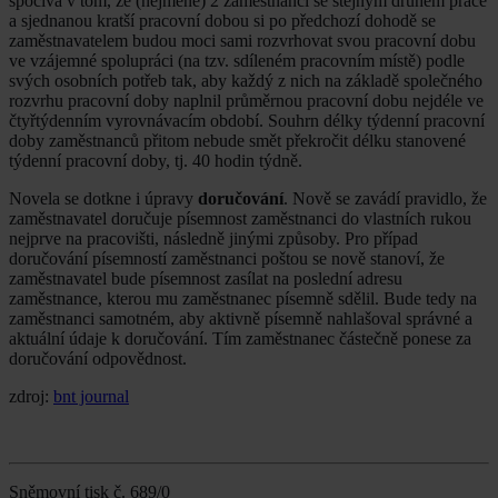
spočívá v tom, že (nejméně) 2 zaměstnanci se stejným druhem práce
a sjednanou kratší pracovní dobou si po předchozí dohodě se
zaměstnavatelem budou moci sami rozvrhovat svou pracovní dobu
ve vzájemné spolupráci (na tzv. sdíleném pracovním místě) podle
svých osobních potřeb tak, aby každý z nich na základě společného
rozvrhu pracovní doby naplnil průměrnou pracovní dobu nejdéle ve
čtyřtýdenním vyrovnávacím období. Souhrn délky týdenní pracovní
doby zaměstnanců přitom nebude smět překročit délku stanovené
týdenní pracovní doby, tj. 40 hodin týdně.
Novela se dotkne i úpravy
doručování
. Nově se zavádí pravidlo, že
zaměstnavatel doručuje písemnost zaměstnanci do vlastních rukou
nejprve na pracovišti, následně jinými způsoby. Pro případ
doručování písemností zaměstnanci poštou se nově stanoví, že
zaměstnavatel bude písemnost zasílat na poslední adresu
zaměstnance, kterou mu zaměstnanec písemně sdělil. Bude tedy na
zaměstnanci samotném, aby aktivně písemně nahlašoval správné a
aktuální údaje k doručování. Tím zaměstnanec částečně ponese za
doručování odpovědnost.
zdroj:
bnt journal
Sněmovní tisk č. 689/0