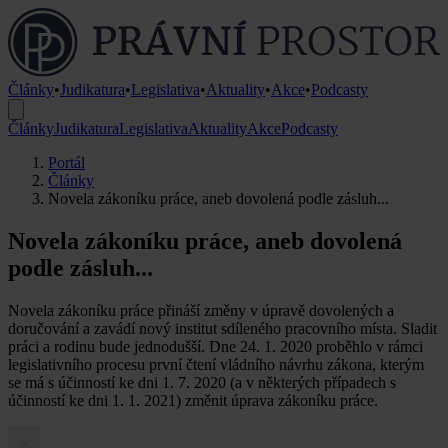
Články
•
Judikatura
•
Legislativa
•
Aktuality
•
Akce
•
Podcasty
Články
Judikatura
Legislativa
Aktuality
Akce
Podcasty
Portál
Články
Novela zákoníku práce, aneb dovolená podle zásluh...
Novela zákoníku práce, aneb dovolená
podle zásluh...
Novela zákoníku práce přináší změny v úpravě dovolených a
doručování a zavádí nový institut sdíleného pracovního místa. Sladit
práci a rodinu bude jednodušší. Dne 24. 1. 2020 proběhlo v rámci
legislativního procesu první čtení vládního návrhu zákona, kterým
se má s účinností ke dni 1. 7. 2020 (a v některých případech s
účinností ke dni 1. 1. 2021) změnit úprava zákoníku práce.