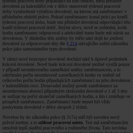
týdenní pracovní doby připadající na toto období, měla příslušet
dovolená za kalendářní rok v délce stanovené týdenní pracovní
doby vynásobené výměrou dovolené, na kterou má zaměstnanec v
příslušném období právo. Pokud zaměstnanec konal práci po kratší
týdenní pracovní dobu, bude mu příslušet dovolená odpovídající této
kratší týdenní pracovní době. Jinými slovy, nově se zohlední, kolik
hodin zaměstnanec odpracoval a adekvátně tomu bude mít nárok na
dovolenou. V důsledku této změny by mělo také dojít ke zrušení
dovolené za odpracované dny dle
§ 214
stávajícího znění zákoníku
práce jako samostatného typu dovolené.
V rámci nové koncepce dovolené dochází také k úpravě podmínek
krácení dovolené. Nově bude krácení dovolené možné využít pouze
v případě neomluveného zameškání směny zaměstnancem, a to
odečtením počtu neomluveně zameškaných hodin ve směně od
celkového počtu hodin připadajících zaměstnanci na jeho dovolenou
v kalendářním roce. Dosavadní možný postih zaměstnance za
neomluvenou absenci případným zkrácením dovolené o 1 až 3 dny
se snižuje na počet skutečně zameškaných hodin, a tím i zmírňuje ve
prospěch zaměstnance. Zaměstnanci bude muset být vždy
poskytnuta dovolená v délce alespoň 2 týdnů.
Novelou by do zákoníku práce (§ 317a) měl být zaveden nový
právní institut, a to
sdílené pracovní místo
. Ten má zaměstnancům
umožnit lepší sladění pracovního a rodinného života. Tato novinka