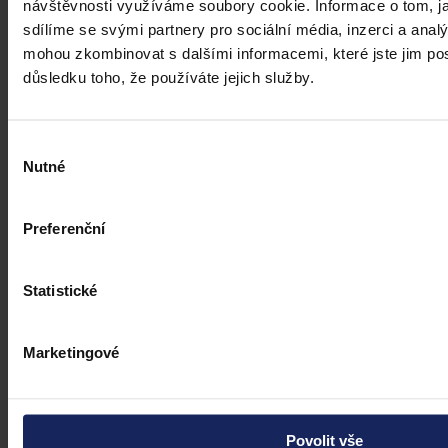
návštěvnosti využíváme soubory cookie. Informace o tom, j
sdílíme se svými partnery pro sociální média, inzerci a analý
Personální krize, vedlejší agenda i neúplná odůvodnění. Jaké jsou
hlavní důvody pomalých stavebních řízení a které z nich má šanci
mohou zkombinovat s dalšími informacemi, které jste jim posk
chystaná novela reálně napravit? Druhý díl miniseriálu se zaměřuje
důsledku toho, že používáte jejich služby.
na systémové i procesní překážky na stavebních úřadech.
Kolektiv autorů
•
30. července 2026, 07:27
Výběr
Nutné
souhlasu
Preferenční
Statistické
Marketingové
Povolit vše