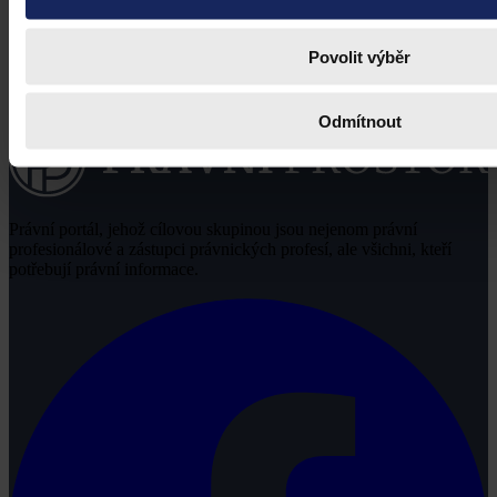
Povolit výběr
Odmítnout
Právní portál, jehož cílovou skupinou jsou nejenom právní
profesionálové a zástupci právnických profesí, ale všichni, kteří
potřebují právní informace.