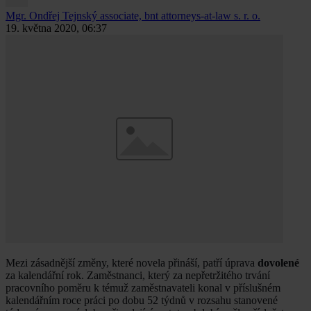
Mgr. Ondřej Tejnský
associate, bnt attorneys-at-law s. r. o.
19. května 2020, 06:37
Mezi zásadnější změny, které novela přináší, patří úprava
dovolené
za kalendářní rok. Zaměstnanci, který za nepřetržitého trvání
pracovního poměru k témuž zaměstnavateli konal v příslušném
kalendářním roce práci po dobu 52 týdnů v rozsahu stanovené