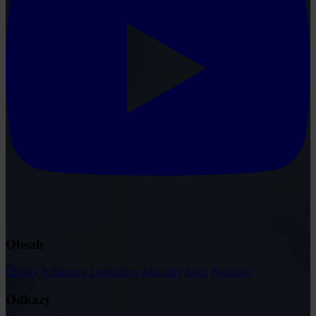
Obsah
Články
Judikatura
Legislativa
Aktuality
Akce
Podcasty
Odkazy