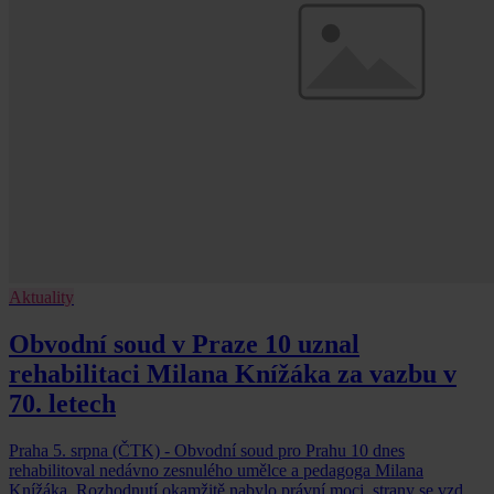
Aktuality
Obvodní soud v Praze 10 uznal
rehabilitaci Milana Knížáka za vazbu v
70. letech
Praha 5. srpna (ČTK) - Obvodní soud pro Prahu 10 dnes
rehabilitoval nedávno zesnulého umělce a pedagoga Milana
Knížáka. Rozhodnutí okamžitě nabylo právní moci, strany se vzdaly