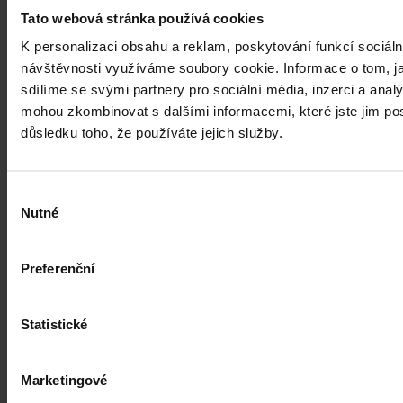
Tato webová stránka používá cookies
Úkladná vražda a některé další činy by
K personalizaci obsahu a reklam, poskytování funkcí sociáln
mohly být nepromlčitelné, navrhla
návštěvnosti využíváme soubory cookie. Informace o tom, j
koalice
sdílíme se svými partnery pro sociální média, inzerci a analý
mohou zkombinovat s dalšími informacemi, které jste jim posk
Praha 1. srpna (ČTK) - Úkladná vražda a některé další trestné činy s
důsledku toho, že používáte jejich služby.
úmyslným usmrcením by se mohly zařadit mezi nepromlčitelné. Jde
také například o některé činy související s obecným ohrožením,
teroristickým útokem a terorem, za něž hrozí až výjimečný trest.
Výběr
ČTK
•
3. srpna 2026, 10:04
Nutné
souhlasu
Preferenční
Statistické
Marketingové