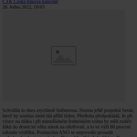
ČTK
Česká tisková kancelář
26. ledna 2022, 10:03
Schválila to dnes zrychleně Sněmovna. Normu ještě projedná Senát,
který by souhlas mohl dát příští týden. Předloha předpokládá, že při
výuce na dálku i při mimořádném ředitelském volnu by měli rodiče
žáků do deseti let věku nárok na ošetřovné, a to ve výši 80 procent
základu výdělku. Poslancům ANO se nepovedlo prosadit