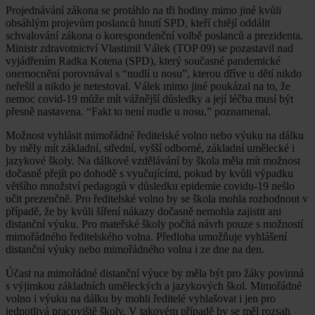
Projednávání zákona se protáhlo na tři hodiny mimo jiné kvůli
obsáhlým projevům poslanců hnutí SPD, kteří chtějí oddálit
schvalování zákona o korespondenční volbě poslanců a prezidenta.
Ministr zdravotnictví Vlastimil Válek (TOP 09) se pozastavil nad
vyjádřením Radka Kotena (SPD), který současné pandemické
onemocnění porovnával s “nudlí u nosu”, kterou dříve u dětí nikdo
neřešil a nikdo je netestoval. Válek mimo jiné poukázal na to, že
nemoc covid-19 může mít vážnější důsledky a její léčba musí být
přesně nastavena. “Fakt to není nudle u nosu,” poznamenal.
Možnost vyhlásit mimořádné ředitelské volno nebo výuku na dálku
by měly mít základní, střední, vyšší odborné, základní umělecké i
jazykové školy. Na dálkové vzdělávání by škola měla mít možnost
dočasně přejít po dohodě s vyučujícími, pokud by kvůli výpadku
většího množství pedagogů v důsledku epidemie covidu-19 nešlo
učit prezenčně. Pro ředitelské volno by se škola mohla rozhodnout v
případě, že by kvůli šíření nákazy dočasně nemohla zajistit ani
distanční výuku. Pro mateřské školy počítá návrh pouze s možností
mimořádného ředitelského volna. Předloha umožňuje vyhlášení
distanční výuky nebo mimořádného volna i ze dne na den.
Účast na mimořádné distanční výuce by měla být pro žáky povinná
s výjimkou základních uměleckých a jazykových škol. Mimořádné
volno i výuku na dálku by mohli ředitelé vyhlašovat i jen pro
jednotlivá pracoviště školy. V takovém případě by se měl rozsah