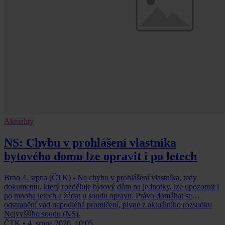
Aktuality
NS: Chybu v prohlášení vlastníka
bytového domu lze opravit i po letech
Brno 4. srpna (ČTK) - Na chybu v prohlášení vlastníka, tedy
dokumentu, který rozděluje bytový dům na jednotky, lze upozornit i
po mnoha letech a žádat u soudu opravu. Právo domáhat se
odstranění vad nepodléhá promlčení, plyne z aktuálního rozsudku
Nejvyššího soudu (NS).
ČTK
•
4. srpna 2026, 10:05