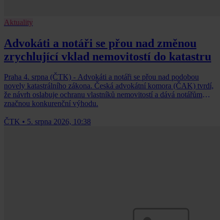
Aktuality
Advokáti a notáři se přou nad změnou
zrychlující vklad nemovitostí do katastru
Praha 4. srpna (ČTK) - Advokáti a notáři se přou nad podobou
novely katastrálního zákona. Česká advokátní komora (ČAK) tvrdí,
že návrh oslabuje ochranu vlastníků nemovitostí a dává notářům
značnou konkurenční výhodu.
ČTK
•
5. srpna 2026, 10:38