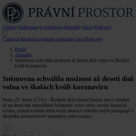
Články
•
Judikatura
•
Legislativa
•
Aktuality
•
Akce
•
Podcasty
Články
Judikatura
Legislativa
Aktuality
Akce
Podcasty
Portál
Aktuality
Sněmovna schválila možnost až deseti dnů volna ve školách
kvůli koronaviru
Sněmovna schválila možnost až deseti dnů
volna ve školách kvůli koronaviru
Praha 25. ledna (ČTK) - Ředitelé škol zřejmě budou moci vyhlásit
až na deset dní mimořádné ředitelské volno nebo zavést distanční
výuku, pokud to bude třeba kvůli absenci velkého počtu pedagogů v
důsledku koronavirové karantény nebo izolace.