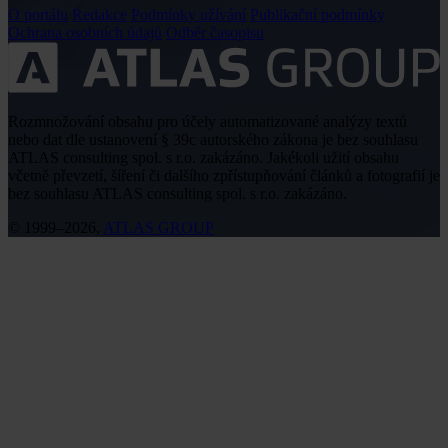
O portálu
Redakce
Podmínky užívání
Publikační podmínky
Ochrana osobních údajů
Odběr časopisu
Rozmnožování obsahu pro účely automatizované analýzy textů
nebo dat dle ustanovení § 39c autorského zákona je bez souhlasu
ATLAS consulting spol. s r.o. zakázáno. Jakékoli užití obsahu
včetně převzetí, šíření či dalšího zpřístupňování článků a fotografií je
bez souhlasu ATLAS consulting spol. s r.o. zakázáno.
© 1999–2026,
ATLAS GROUP