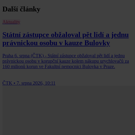
Další články
Aktuality
Státní zástupce obžaloval pět lidí a jednu
právnickou osobu v kauze Bulovky
Praha 6. srpna (ČTK) - Státní zástupce obžaloval pět lidí a jednu
právnickou osobu v korupční kauze kolem nákupu urychlovačů za
160 milionů korun ve Fakultní nemocnici Bulovka v Praze.
ČTK
•
7. srpna 2026, 10:11