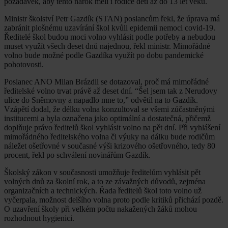
požadavek, aby tento nárok měli i rodiče dětí až do 13 let věku.
Ministr školství Petr Gazdík (STAN) poslancům řekl, že úprava má
zabránit plošnému uzavírání škol kvůli epidemii nemoci covid-19.
Ředitelé škol budou moci volno vyhlásit podle potřeby a nebudou
muset využít všech deset dnů najednou, řekl ministr. Mimořádné
volno bude možné podle Gazdíka využít po dobu pandemické
pohotovosti.
Poslanec ANO Milan Brázdil se dotazoval, proč má mimořádné
ředitelské volno trvat právě až deset dní. “Šel jsem tak z Nerudovy
ulice do Sněmovny a napadlo mne to,” odvětil na to Gazdík.
Vzápětí dodal, že délku volna konzultoval se všemi zúčastněnými
institucemi a byla označena jako optimální a dostatečná, přičemž
doplňuje právo ředitelů škol vyhlásit volno na pět dní. Při vyhlášení
mimořádného ředitelského volna či výuky na dálku bude rodičům
náležet ošetřovné v současné výši krizového ošetřovného, tedy 80
procent, řekl po schválení novinářům Gazdík.
Školský zákon v současnosti umožňuje ředitelům vyhlásit pět
volných dnů za školní rok, a to ze závažných důvodů, zejména
organizačních a technických. Řada ředitelů škol toto volno už
vyčerpala, možnost delšího volna proto podle kritiků přichází pozdě.
O uzavření školy při velkém počtu nakažených žáků mohou
rozhodnout hygienici.