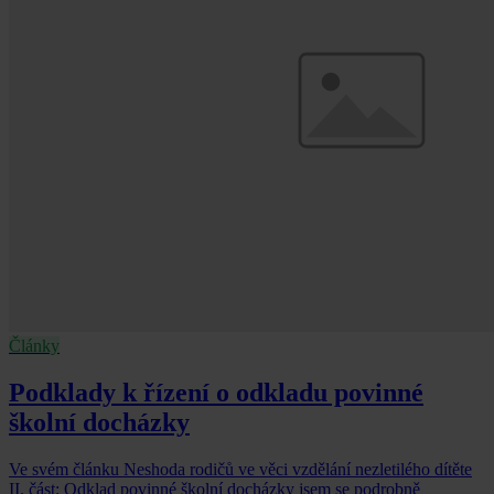
Články
Podklady k řízení o odkladu povinné
školní docházky
Ve svém článku Neshoda rodičů ve věci vzdělání nezletilého dítěte
II. část: Odklad povinné školní docházky jsem se podrobně