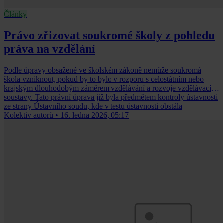
Články
Právo zřizovat soukromé školy z pohledu
práva na vzdělání
Podle úpravy obsažené ve školském zákoně nemůže soukromá
škola vzniknout, pokud by to bylo v rozporu s celostátním nebo
krajským dlouhodobým záměrem vzdělávání a rozvoje vzdělávací
soustavy. Tato právní úprava již byla předmětem kontroly ústavnosti
ze strany Ústavního soudu, kde v testu ústavnos­ti obstála
Kolektiv autorů
•
16. ledna 2026, 05:17