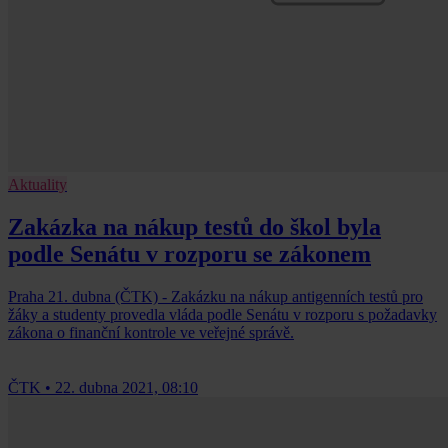
Aktuality
Zakázka na nákup testů do škol byla
podle Senátu v rozporu se zákonem
Praha 21. dubna (ČTK) - Zakázku na nákup antigenních testů pro
žáky a studenty provedla vláda podle Senátu v rozporu s požadavky
zákona o finanční kontrole ve veřejné správě.
ČTK
•
22. dubna 2021, 08:10