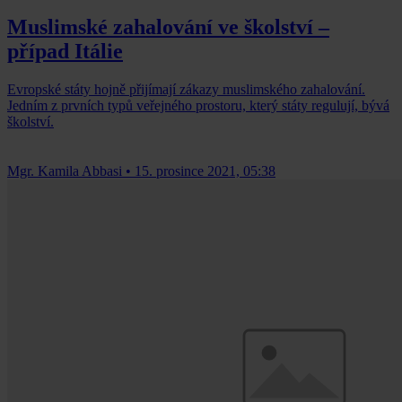
Muslimské zahalování ve školství –
případ Itálie
Evropské státy hojně přijímají zákazy muslimského zahalování.
Jedním z prvních typů veřejného prostoru, který státy regulují, bývá
školství.
Mgr. Kamila Abbasi
•
15. prosince 2021, 05:38