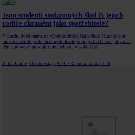
Články
Jsou studenti soukromých škol či jejich
rodiče chráněni jako spotřebitelé?
V dnešní době máme na výběr ze široké škály škol. Mimo jiné si
můžeme zvolit, jestli chceme studovat (popř. jestli chceme, aby naše
děti studovaly) na soukromé, nebo na vysoké škole.
JUDr. Ondřej Drachovský, Ph.D.
•
8. února 2024, 13:24