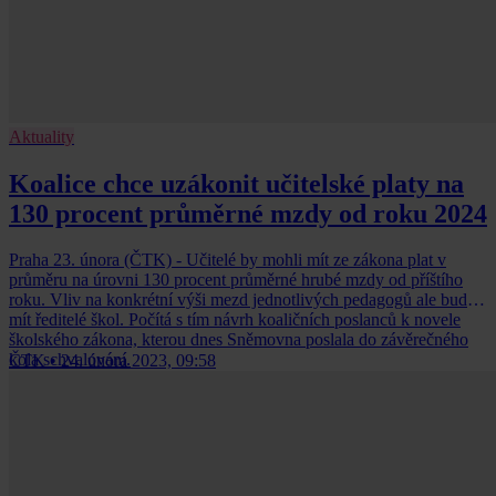
Aktuality
Koalice chce uzákonit učitelské platy na
130 procent průměrné mzdy od roku 2024
Praha 23. února (ČTK) - Učitelé by mohli mít ze zákona plat v
průměru na úrovni 130 procent průměrné hrubé mzdy od příštího
roku. Vliv na konkrétní výši mezd jednotlivých pedagogů ale budou
mít ředitelé škol. Počítá s tím návrh koaličních poslanců k novele
školského zákona, kterou dnes Sněmovna poslala do závěrečného
kola schvalování.
ČTK
•
24. února 2023, 09:58