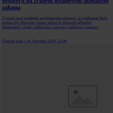
senátorů na zrušení ustanovení školského
zákona
Ústavní soud neshledal protiústavním omezení, že soukromé školy
mohou být zřizovány pouze pokud to připouští příslušný
dlouhodobý záměr vzdělávání a rozvoje vzdělávací soustavy.
Ústavní soud
•
16. července 2019, 22:00