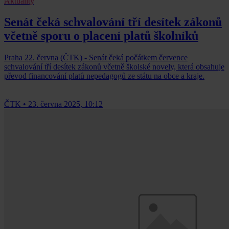
Aktuality
Senát čeká schvalování tří desítek zákonů
včetně sporu o placení platů školníků
Praha 22. června (ČTK) - Senát čeká počátkem července
schvalování tří desítek zákonů včetně školské novely, která obsahuje
převod financování platů nepedagogů ze státu na obce a kraje.
ČTK
•
23. června 2025, 10:12