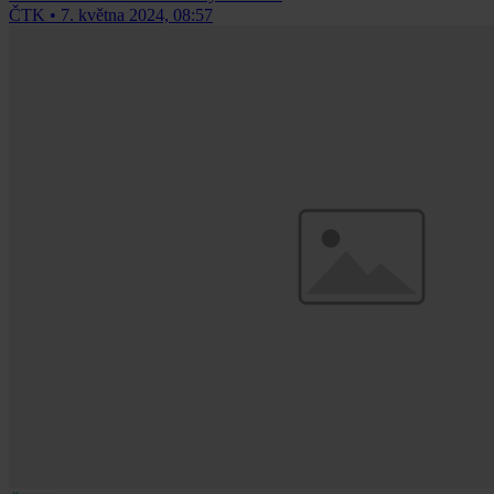
ČTK
•
7. května 2024, 08:57