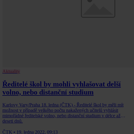
Aktuality
Ředitelé škol by mohli vyhlašovat delší
volno, nebo distanční studium
Karlovy Vary/Praha 18. ledna (ČTK) - Ředitelé škol by měli mít
možnost v případě velkého počtu nakažených učitelů vyhlásit
mimořádné ředitelské volno, nebo distanční studium v délce až
deseti dnů.
ČTK
•
19. ledna 2022, 09:13