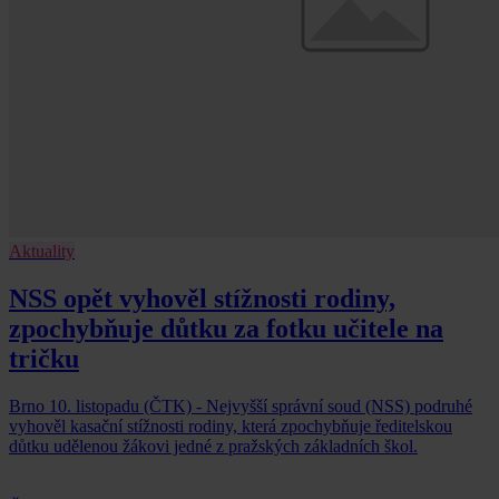
Aktuality
NSS opět vyhověl stížnosti rodiny,
zpochybňuje důtku za fotku učitele na
tričku
Brno 10. listopadu (ČTK) - Nejvyšší správní soud (NSS) podruhé
vyhověl kasační stížnosti rodiny, která zpochybňuje ředitelskou
důtku udělenou žákovi jedné z pražských základních škol.