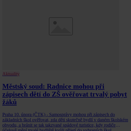
Aktuality
Městský soud: Radnice mohou při
zápisech dětí do ZŠ ověřovat trvalý pobyt
žáků
Praha 10. února (ČTK) - Samosprávy mohou při zápisech do
základních škol ověřovat, zda děti skutečně bydlí v daném školském
obvodu, a bránit se tak takzvané spádové turistice, kdy rodiče
účelově mění trvalé bydliště kvůli přijetí do vybraných škol.