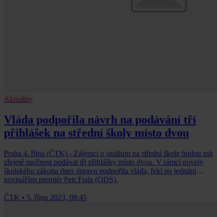
Aktuality
Vláda podpořila návrh na podávání tří
přihlášek na střední školy místo dvou
Praha 4. října (ČTK) - Zájemci o studium na střední škole budou mít
zřejmě možnost podávat tři přihlášky místo dvou. V rámci novely
školského zákona dnes úpravu podpořila vláda, řekl po jednání
novinářům premiér Petr Fiala (ODS).
ČTK
•
5. října 2023, 08:45