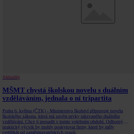
Aktuality
MŠMT chystá školskou novelu s duálním
vzděláváním, jednala o ní tripartita
Praha 6. května (ČTK) - Ministerstvo školství připravuje novelu
školského zákona, která má zavést prvky takzvaného duálního
vzdělávání. Chce ji prosadit v tomto volebním období. Odborný
praktický výcvik by mohly poskytovat firmy, které by měly
certifikát od zaměstnavatelských svazů.