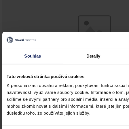
Souhlas
Detaily
Tato webová stránka používá cookies
K personalizaci obsahu a reklam, poskytování funkcí sociáln
Články
návštěvnosti využíváme soubory cookie. Informace o tom, j
sdílíme se svými partnery pro sociální média, inzerci a analý
Povinné předškolní vzdělávání
mohou zkombinovat s dalšími informacemi, které jste jim posk
důsledku toho, že používáte jejich služby.
Od školního roku 2017/2018 byla zavedena povinná předškolní
docházka pro děti, které do začátku školního roku dovršily pěti let.
Jaké alternativy předškolního vzdělávání jsou u nás prozatím k