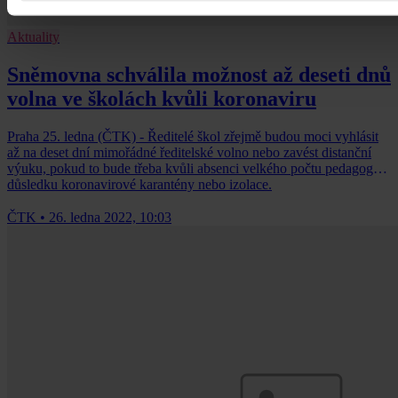
Aktuality
Sněmovna schválila možnost až deseti dnů
volna ve školách kvůli koronaviru
Praha 25. ledna (ČTK) - Ředitelé škol zřejmě budou moci vyhlásit
až na deset dní mimořádné ředitelské volno nebo zavést distanční
výuku, pokud to bude třeba kvůli absenci velkého počtu pedagogů v
důsledku koronavirové karantény nebo izolace.
ČTK
•
26. ledna 2022, 10:03