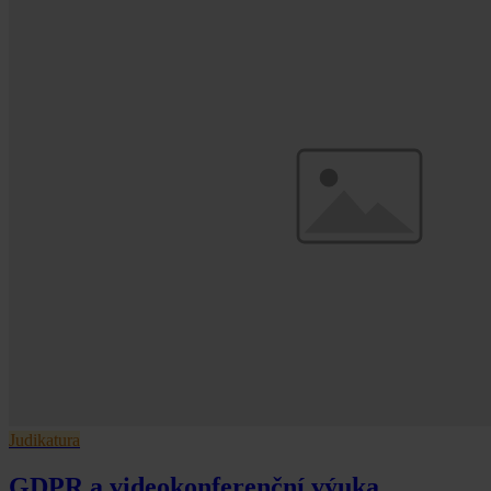
Judikatura
GDPR a videokonferenční výuka