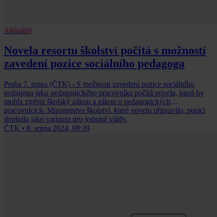
Aktuality
Novela resortu školství počítá s možností
zavedení pozice sociálního pedagoga
Praha 7. srpna (ČTK) - S možností zavedení pozice sociálního
pedagoga jako pedagogického pracovníka počítá novela, která by
mohla změnit školský zákon a zákon o pedagogických
pracovnících. Ministerstvo školství, které novelu připravilo, pozici
doplnilo jako variantu pro jednání vlády.
ČTK
•
8. srpna 2024, 08:39