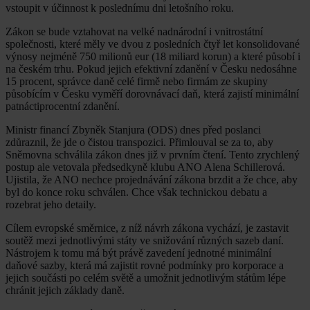
vstoupit v účinnost k poslednímu dni letošního roku.
Zákon se bude vztahovat na velké nadnárodní i vnitrostátní
společnosti, které měly ve dvou z posledních čtyř let konsolidované
výnosy nejméně 750 milionů eur (18 miliard korun) a které působí i
na českém trhu. Pokud jejich efektivní zdanění v Česku nedosáhne
15 procent, správce daně celé firmě nebo firmám ze skupiny
působícím v Česku vyměří dorovnávací daň, která zajistí minimální
patnáctiprocentní zdanění.
Ministr financí Zbyněk Stanjura (ODS) dnes před poslanci
zdůraznil, že jde o čistou transpozici. Přimlouval se za to, aby
Sněmovna schválila zákon dnes již v prvním čtení. Tento zrychlený
postup ale vetovala předsedkyně klubu ANO Alena Schillerová.
Ujistila, že ANO nechce projednávání zákona brzdit a že chce, aby
byl do konce roku schválen. Chce však technickou debatu a
rozebrat jeho detaily.
Cílem evropské směrnice, z níž návrh zákona vychází, je zastavit
soutěž mezi jednotlivými státy ve snižování různých sazeb daní.
Nástrojem k tomu má být právě zavedení jednotné minimální
daňové sazby, která má zajistit rovné podmínky pro korporace a
jejich součásti po celém světě a umožnit jednotlivým státům lépe
chránit jejich základy daně.