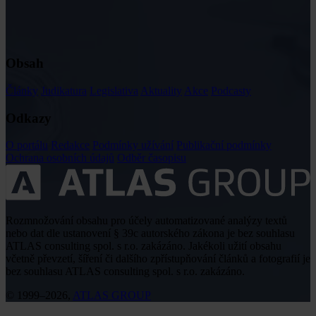
Obsah
Články
Judikatura
Legislativa
Aktuality
Akce
Podcasty
Odkazy
O portálu
Redakce
Podmínky užívání
Publikační podmínky
Ochrana osobních údajů
Odběr časopisu
Rozmnožování obsahu pro účely automatizované analýzy textů
nebo dat dle ustanovení § 39c autorského zákona je bez souhlasu
ATLAS consulting spol. s r.o. zakázáno. Jakékoli užití obsahu
včetně převzetí, šíření či dalšího zpřístupňování článků a fotografií je
bez souhlasu ATLAS consulting spol. s r.o. zakázáno.
© 1999–2026,
ATLAS GROUP