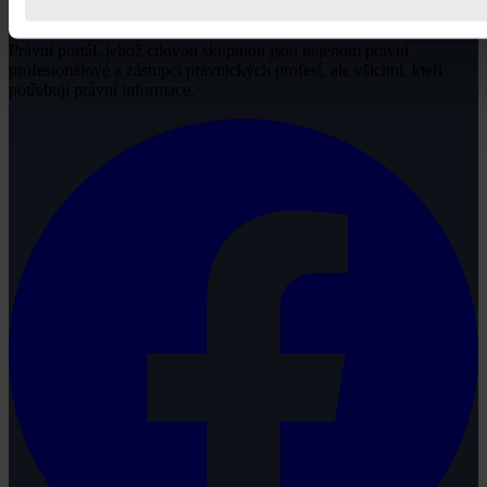
Právní portál, jehož cílovou skupinou jsou nejenom právní
profesionálové a zástupci právnických profesí, ale všichni, kteří
potřebují právní informace.