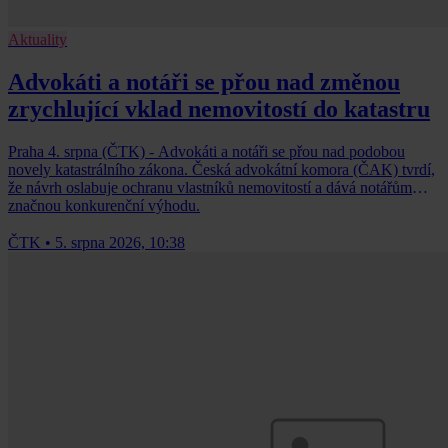
Aktuality
Advokáti a notáři se přou nad změnou
zrychlující vklad nemovitostí do katastru
Praha 4. srpna (ČTK) - Advokáti a notáři se přou nad podobou
novely katastrálního zákona. Česká advokátní komora (ČAK) tvrdí,
že návrh oslabuje ochranu vlastníků nemovitostí a dává notářům
značnou konkurenční výhodu.
ČTK
•
5. srpna 2026, 10:38