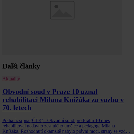
Další články
Aktuality
Obvodní soud v Praze 10 uznal
rehabilitaci Milana Knížáka za vazbu v
70. letech
Praha 5. srpna (ČTK) - Obvodní soud pro Prahu 10 dnes
rehabilitoval nedávno zesnulého umělce a pedagoga Milana
Knížáka. Rozhodnutí okamžitě nabylo právní moci, strany se vzdaly