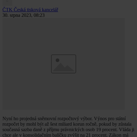
ČTK
Česká tisková kancelář
30. srpna 2023, 08:23
Nyní ho projedná sněmovní rozpočtový výbor. Výnos pro státní
rozpočet by mohl být až šest miliard korun ročně, pokud by zůstala
současná sazba daně z příjmu právnických osob 19 procent. Vláda ji
chce ale v konsolidačním balíčku zvýšit na 21 procent. Zákon má