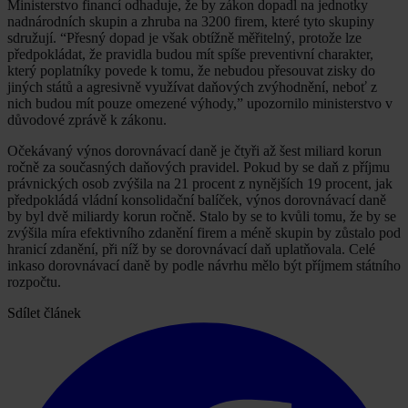
Ministerstvo financí odhaduje, že by zákon dopadl na jednotky
nadnárodních skupin a zhruba na 3200 firem, které tyto skupiny
sdružují. “Přesný dopad je však obtížně měřitelný, protože lze
předpokládat, že pravidla budou mít spíše preventivní charakter,
který poplatníky povede k tomu, že nebudou přesouvat zisky do
jiných států a agresivně využívat daňových zvýhodnění, neboť z
nich budou mít pouze omezené výhody,” upozornilo ministerstvo v
důvodové zprávě k zákonu.
Očekávaný výnos dorovnávací daně je čtyři až šest miliard korun
ročně za současných daňových pravidel. Pokud by se daň z příjmu
právnických osob zvýšila na 21 procent z nynějších 19 procent, jak
předpokládá vládní konsolidační balíček, výnos dorovnávací daně
by byl dvě miliardy korun ročně. Stalo by se to kvůli tomu, že by se
zvýšila míra efektivního zdanění firem a méně skupin by zůstalo pod
hranicí zdanění, při níž by se dorovnávací daň uplatňovala. Celé
inkaso dorovnávací daně by podle návrhu mělo být příjmem státního
rozpočtu.
Sdílet článek