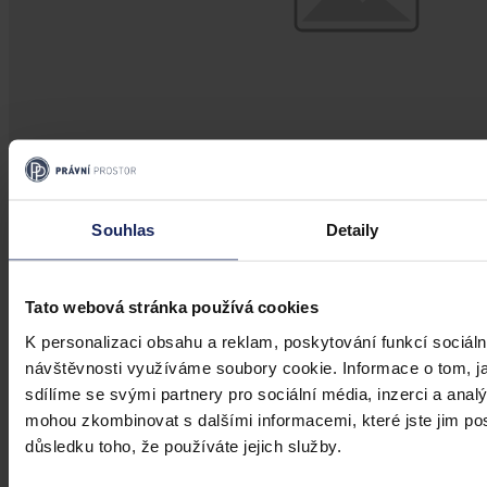
Aktuality
Souhlas
Detaily
Ruský podnik neuspěl s kasační stížností
kvůli zablokování českého účtu
Tato webová stránka používá cookies
K personalizaci obsahu a reklam, poskytování funkcí sociáln
Brno 30. července (ČTK) - Ruský Podnik pro správu majetku
návštěvnosti využíváme soubory cookie. Informace o tom, j
v zahraničí neuspěl s kasační stížností kvůli zablokování českého
bankovního účtu.
sdílíme se svými partnery pro sociální média, inzerci a analý
mohou zkombinovat s dalšími informacemi, které jste jim posk
důsledku toho, že používáte jejich služby.
ČTK
•
31. července 2026, 10:55