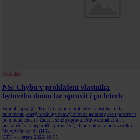
Aktuality
NS: Chybu v prohlášení vlastníka
bytového domu lze opravit i po letech
Brno 4. srpna (ČTK) - Na chybu v prohlášení vlastníka, tedy
dokumentu, který rozděluje bytový dům na jednotky, lze upozornit i
po mnoha letech a žádat u soudu opravu. Právo domáhat se
odstranění vad nepodléhá promlčení, plyne z aktuálního rozsudku
Nejvyššího soudu (NS).
ČTK
•
4. srpna 2026, 10:05