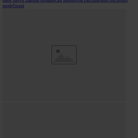
daně
návrh zákona
poslanecká sněmovna
mezinárodní obchodní
společnosti