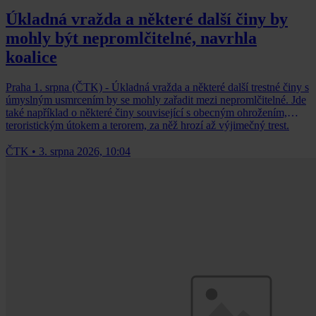
Úkladná vražda a některé další činy by
mohly být nepromlčitelné, navrhla
koalice
Praha 1. srpna (ČTK) - Úkladná vražda a některé další trestné činy s
úmyslným usmrcením by se mohly zařadit mezi nepromlčitelné. Jde
také například o některé činy související s obecným ohrožením,
teroristickým útokem a terorem, za něž hrozí až výjimečný trest.
ČTK
•
3. srpna 2026, 10:04