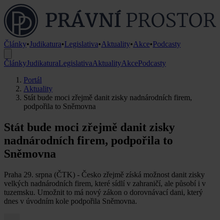
Články
•
Judikatura
•
Legislativa
•
Aktuality
•
Akce
•
Podcasty
Články
Judikatura
Legislativa
Aktuality
Akce
Podcasty
Portál
Aktuality
Stát bude moci zřejmě danit zisky nadnárodních firem,
podpořila to Sněmovna
Stát bude moci zřejmě danit zisky
nadnárodních firem, podpořila to
Sněmovna
Praha 29. srpna (ČTK) - Česko zřejmě získá možnost danit zisky
velkých nadnárodních firem, které sídlí v zahraničí, ale působí i v
tuzemsku. Umožnit to má nový zákon o dorovnávací dani, který
dnes v úvodním kole podpořila Sněmovna.