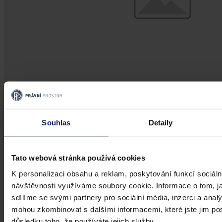
Souhlas
Detaily
Právní portál, jehož cílovou skupinou jsou nejenom právní
Tato webová stránka používá cookies
profesionálové a zástupci právnických profesí, ale všichni, kteří
potřebují právní informace.
K personalizaci obsahu a reklam, poskytování funkcí sociáln
návštěvnosti využíváme soubory cookie. Informace o tom, j
sdílíme se svými partnery pro sociální média, inzerci a analý
mohou zkombinovat s dalšími informacemi, které jste jim posk
důsledku toho, že používáte jejich služby.