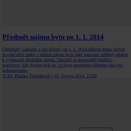
Předmět nájmu bytu po 1. 1. 2014
Občanský zákoník u nás účinný od 1. 1. 2014 přinesl mimo jiných
revolučních změn v oblasti nájmu bytu také naprosto odlišný přístup
k vymezení předmětu nájmu. Opouští se dosavadní tradiční
koncepce, kdy bytem bylo to, co bylo stavebním úřadem jako byt
kolaudováno.
JUDr. Blanka Trávníková
•
10. června 2014, 22:00