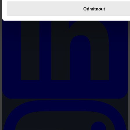
Odmítnout