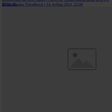
účinností.
JUDr. Blanka Trávníková
•
14. května 2014, 22:00