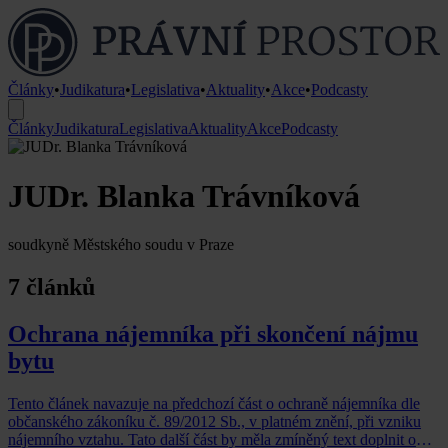
Články
•
Judikatura
•
Legislativa
•
Aktuality
•
Akce
•
Podcasty
Články
Judikatura
Legislativa
Aktuality
Akce
Podcasty
JUDr. Blanka Trávníková
soudkyně Městského soudu v Praze
7 článků
Ochrana nájemníka při skončení nájmu
bytu
Tento článek navazuje na předchozí část o ochraně nájemníka dle
občanského zákoníku č. 89/2012 Sb., v platném znění, při vzniku
nájemního vztahu. Tato další část by měla zmíněný text doplnit o