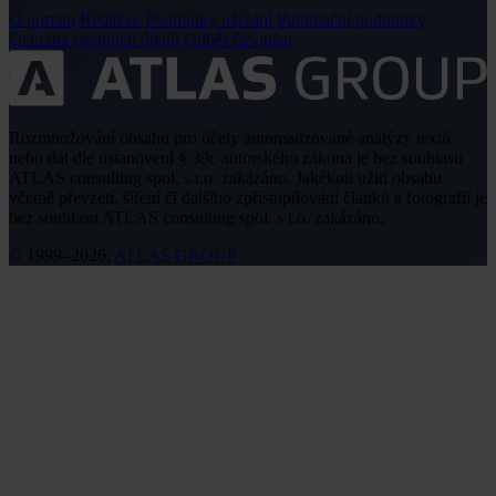
O portálu
Redakce
Podmínky užívání
Publikační podmínky
Ochrana osobních údajů
Odběr časopisu
Rozmnožování obsahu pro účely automatizované analýzy textů
nebo dat dle ustanovení § 39c autorského zákona je bez souhlasu
ATLAS consulting spol. s r.o. zakázáno. Jakékoli užití obsahu
včetně převzetí, šíření či dalšího zpřístupňování článků a fotografií je
bez souhlasu ATLAS consulting spol. s r.o. zakázáno.
© 1999–2026,
ATLAS GROUP