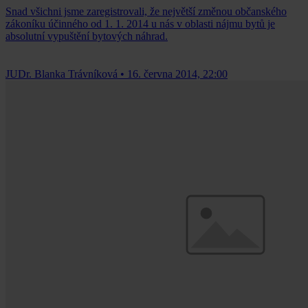
Snad všichni jsme zaregistrovali, že největší změnou občanského
zákoníku účinného od 1. 1. 2014 u nás v oblasti nájmu bytů je
absolutní vypuštění bytových náhrad.
JUDr. Blanka Trávníková
•
16. června 2014, 22:00