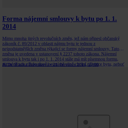
Forma nájemní smlouvy k bytu po 1. 1.
2014
Mimo mnoha jiných revolučních změn, jež nám přinesl občanský
zákoník č. 89/2012 v oblasti nájmu bytu je jednou z
nejpodstatnějších změna týkající se formy nájemní smlouvy. Tato
změna je uvedena v ustanovení § 2237 tohoto zákona. Nájemní
smlouva k bytu tak i po 1. 1. 2014 stále má mít písemnou formu,
nicméně zde zákon nově nesmírně silně chrání nájemce bytu, neboť
JUDr. Blanka Trávníková
•
21. července 2014, 22:00
vůči němu pronajimatel nemá právo namítnout neplatnost smlouvy
pro nedostatek formy.