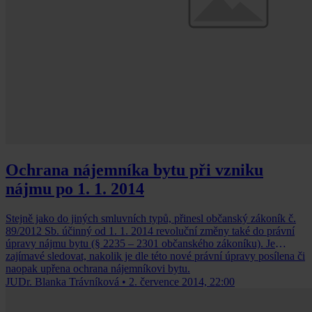
Ochrana nájemníka bytu při vzniku
nájmu po 1. 1. 2014
Stejně jako do jiných smluvních typů, přinesl občanský zákoník č.
89/2012 Sb. účinný od 1. 1. 2014 revoluční změny také do právní
úpravy nájmu bytu (§ 2235 – 2301 občanského zákoníku). Je
zajímavé sledovat, nakolik je dle této nové právní úpravy posílena či
naopak upřena ochrana nájemníkovi bytu.
JUDr. Blanka Trávníková
•
2. července 2014, 22:00