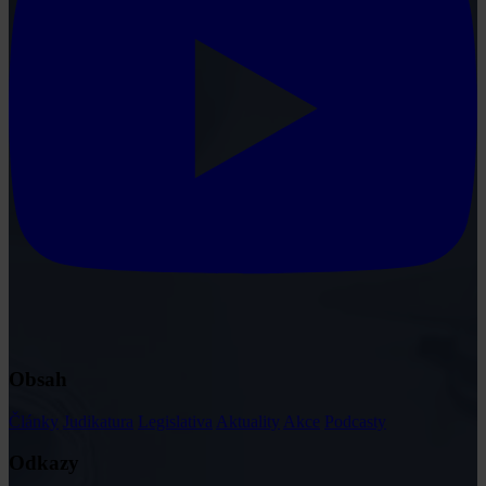
Obsah
Články
Judikatura
Legislativa
Aktuality
Akce
Podcasty
Odkazy