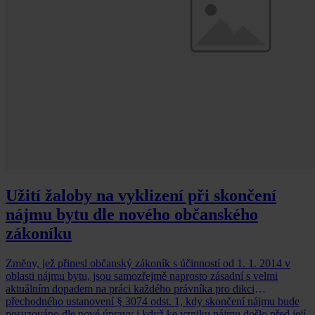
Užití žaloby na vyklizení při skončení
nájmu bytu dle nového občanského
zákoníku
Změny, jež přinesl občanský zákoník s účinností od 1. 1. 2014 v
oblasti nájmu bytu, jsou samozřejmě naprosto zásadní s velmi
aktuálním dopadem na práci každého právníka pro dikci
přechodného ustanovení § 3074 odst. 1, kdy skončení nájmu bude
posuzováno dle nové úpravy i když ke vzniku nájmu došlo před její