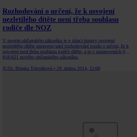
Rozhodování o určení, že k osvojení
nezletilého dítěte není třeba souhlasu
rodiče dle NOZ
V novém občanském zákoníku je v rámci úpravy osvojení
nezletilého dítěte upraveno také rozhodování soudu o určení, že k
osvojení není třeba souhlasu rodiče dítěte, a to v ustanoveních §
818-821 nového občanského zákoníku.
JUDr. Blanka Trávníková
•
29. dubna 2014, 22:00