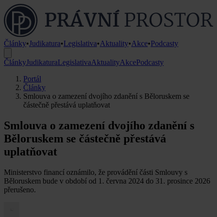
Články
•
Judikatura
•
Legislativa
•
Aktuality
•
Akce
•
Podcasty
Články
Judikatura
Legislativa
Aktuality
Akce
Podcasty
Portál
Články
Smlouva o zamezení dvojího zdanění s Běloruskem se
částečně přestává uplatňovat
Smlouva o zamezení dvojího zdanění s
Běloruskem se částečně přestává
uplatňovat
Ministerstvo financí oznámilo, že provádění části Smlouvy s
Běloruskem bude v období od 1. června 2024 do 31. prosince 2026
přerušeno.