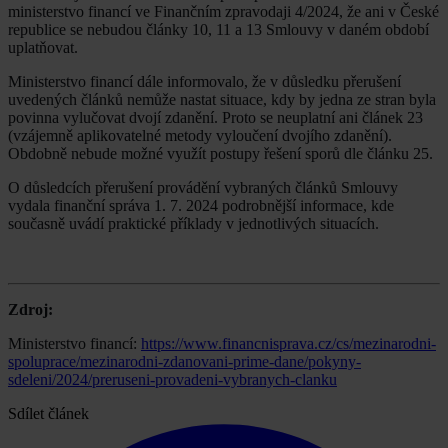
ministerstvo financí ve Finančním zpravodaji 4/2024, že ani v České
republice se nebudou články 10, 11 a 13 Smlouvy v daném období
uplatňovat.
Ministerstvo financí dále informovalo, že v důsledku přerušení
uvedených článků nemůže nastat situace, kdy by jedna ze stran byla
povinna vylučovat dvojí zdanění. Proto se neuplatní ani článek 23
(vzájemně aplikovatelné metody vyloučení dvojího zdanění).
Obdobně nebude možné využít postupy řešení sporů dle článku 25.
O důsledcích přerušení provádění vybraných článků Smlouvy
vydala finanční správa 1. 7. 2024 podrobnější informace, kde
současně uvádí praktické příklady v jednotlivých situacích.
Zdroj:
Ministerstvo financí:
https://www.financnisprava.cz/cs/mezinarodni-
spoluprace/mezinarodni-zdanovani-prime-dane/pokyny-
sdeleni/2024/preruseni-provadeni-vybranych-clanku
Sdílet článek