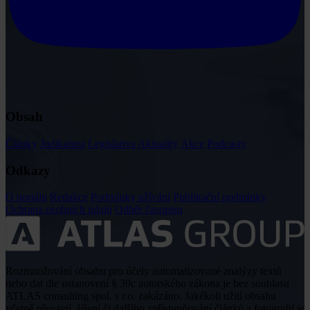
Obsah
Články
Judikatura
Legislativa
Aktuality
Akce
Podcasty
Odkazy
O portálu
Redakce
Podmínky užívání
Publikační podmínky
Ochrana osobních údajů
Odběr časopisu
Rozmnožování obsahu pro účely automatizované analýzy textů
nebo dat dle ustanovení § 39c autorského zákona je bez souhlasu
ATLAS consulting spol. s r.o. zakázáno. Jakékoli užití obsahu
včetně převzetí, šíření či dalšího zpřístupňování článků a fotografií je