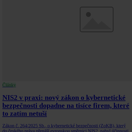
Články
NIS2 v praxi: nový zákon o kybernetické
bezpečnosti dopadne na tisíce firem, které
to zatím netuší
Zákon č. 264/2025 Sb., o kybernetické bezpečnosti (ZoKB), který
do českého práva přenáší evropskou směrnici NIS2, nabyl účinnosti