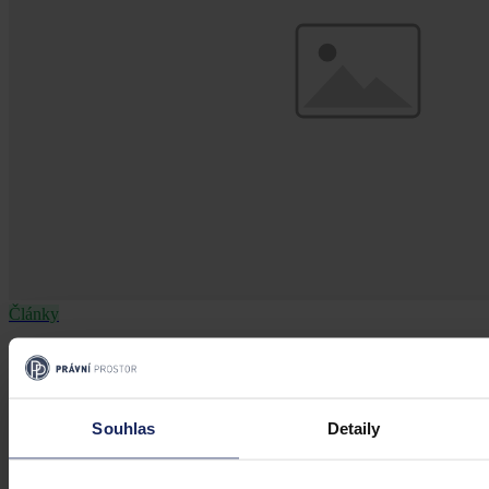
Články
Kdy je možné sáhnout po jinak
urážlivých označeních?
Souhlas
Detaily
Tento článek shrnuje nedávný rozsudek Evropského soudu pro
lidská práva (ESLP) v kauze Mortensen proti Dánsku, který může
sehrát roli v dalším řešení obdobných případů na ochranu osobnosti,