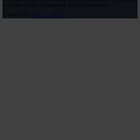
bez souhlasu ATLAS consulting spol. s r.o. zakázáno.
© 1999–2026,
ATLAS GROUP