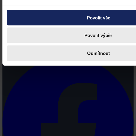
Povolit vše
Povolit výběr
Právní portál, jehož cílovou skupinou jsou nejenom právní
profesionálové a zástupci právnických profesí, ale všichni, kteří
potřebují právní informace.
Odmítnout