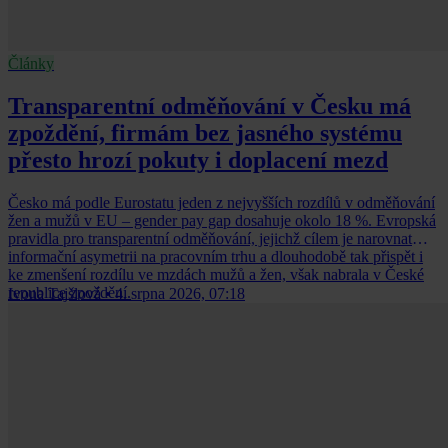
Články
Transparentní odměňování v Česku má
zpoždění, firmám bez jasného systému
přesto hrozí pokuty i doplacení mezd
Česko má podle Eurostatu jeden z nejvyšších rozdílů v odměňování
žen a mužů v EU – gender pay gap dosahuje okolo 18 %. Evropská
pravidla pro transparentní odměňování, jejichž cílem je narovnat
informační asymetrii na pracovním trhu a dlouhodobě tak přispět i
ke zmenšení rozdílu ve mzdách mužů a žen, však nabrala v České
republice zpoždění.
Ivona Tajšlová
•
4. srpna 2026, 07:18