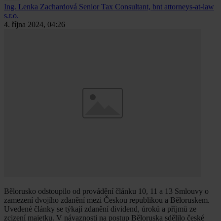
Ing. Lenka Zachardová
Senior Tax Consultant, bnt attorneys-at-law
s.r.o.
4. října 2024, 04:26
Bělorusko odstoupilo od provádění článku 10, 11 a 13 Smlouvy o
zamezení dvojího zdanění mezi Českou republikou a Běloruskem.
Uvedené články se týkají zdanění dividend, úroků a příjmů ze
zcizení majetku. V návaznosti na postup Běloruska sdělilo české