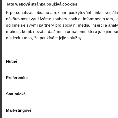
zejména pokud se jedná o působení na sociálních sítích,
Tato webová stránka používá cookies
předchozího jednání poškozeného a reálných základů pro hodnotící
úsudek.
Kolektiv autorů
•
3. srpna 2026, 07:37
K personalizaci obsahu a reklam, poskytování funkcí sociáln
návštěvnosti využíváme soubory cookie. Informace o tom, j
sdílíme se svými partnery pro sociální média, inzerci a analý
mohou zkombinovat s dalšími informacemi, které jste jim posk
důsledku toho, že používáte jejich služby.
Výběr
Nutné
souhlasu
Preferenční
Statistické
Marketingové