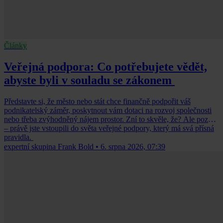
Články
Veřejná podpora: Co potřebujete vědět,
abyste byli v souladu se zákonem
Představte si, že město nebo stát chce finančně podpořit váš
podnikatelský záměr, poskytnout vám dotaci na rozvoj společnosti
nebo třeba zvýhodněný nájem prostor. Zní to skvěle, že? Ale pozor
– právě jste vstoupili do světa veřejné podpory, který má svá přísná
pravidla.
expertní skupina Frank Bold
•
6. srpna 2026, 07:39